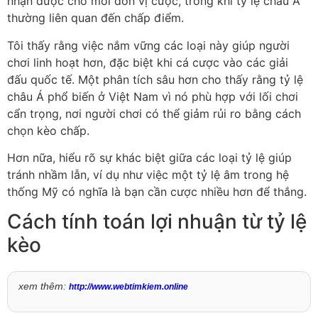
nhận được cho mỗi đơn vị cược, trong khi tỷ lệ châu Á
thường liên quan đến chấp điểm.
Tôi thấy rằng việc nắm vững các loại này giúp người
chơi linh hoạt hơn, đặc biệt khi cá cược vào các giải
đấu quốc tế. Một phân tích sâu hơn cho thấy rằng tỷ lệ
châu Á phổ biến ở Việt Nam vì nó phù hợp với lối chơi
cẩn trọng, nơi người chơi có thể giảm rủi ro bằng cách
chọn kèo chấp.
Hơn nữa, hiểu rõ sự khác biệt giữa các loại tỷ lệ giúp
tránh nhầm lẫn, ví dụ như việc một tỷ lệ âm trong hệ
thống Mỹ có nghĩa là bạn cần cược nhiều hơn để thắng.
Cách tính toán lợi nhuận từ tỷ lệ
kèo
xem thêm:
http://www.webtimkiem.online