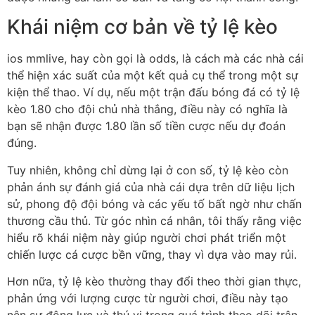
Khái niệm cơ bản về tỷ lệ kèo
ios mmlive, hay còn gọi là odds, là cách mà các nhà cái
thể hiện xác suất của một kết quả cụ thể trong một sự
kiện thể thao. Ví dụ, nếu một trận đấu bóng đá có tỷ lệ
kèo 1.80 cho đội chủ nhà thắng, điều này có nghĩa là
bạn sẽ nhận được 1.80 lần số tiền cược nếu dự đoán
đúng.
Tuy nhiên, không chỉ dừng lại ở con số, tỷ lệ kèo còn
phản ánh sự đánh giá của nhà cái dựa trên dữ liệu lịch
sử, phong độ đội bóng và các yếu tố bất ngờ như chấn
thương cầu thủ. Từ góc nhìn cá nhân, tôi thấy rằng việc
hiểu rõ khái niệm này giúp người chơi phát triển một
chiến lược cá cược bền vững, thay vì dựa vào may rủi.
Hơn nữa, tỷ lệ kèo thường thay đổi theo thời gian thực,
phản ứng với lượng cược từ người chơi, điều này tạo