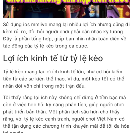
Sử dụng ios mmlive mang lại nhiều lợi ích nhưng cũng đi
kèm rủi ro, đòi hỏi người chơi phải cân nhắc kỹ lưỡng.
Đây là phần tổng hợp, giúp bạn nhìn nhận toàn diện về
tác động của tỷ lệ kèo trong cá cược.
Lợi ích kinh tế từ tỷ lệ kèo
Tỷ lệ kèo mang lại lợi ích kinh tế lớn, như cơ hội kiếm
tiền từ các sự kiện thể thao. Ví dụ, một kèo tốt có thể
nhân đôi vốn chỉ trong một trận đấu.
Tôi thấy rằng lợi ích này không chỉ dừng ở tiền bạc mà
còn ở việc học hỏi kỹ năng phân tích, giúp người chơi
phát triển bản thân. Một phân tích sâu hơn cho thấy
rằng, với tỷ lệ kèo cạnh tranh, người chơi Việt Nam có
thể tận dụng các chương trình khuyến mãi để tối đa hóa
lợi nhuận.