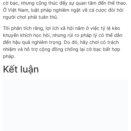
cờ bạc, nhưng cũng thúc đẩy sự quan tâm đến thể thao.
Ở Việt Nam, luật pháp nghiêm ngặt về cá cược đòi hỏi
người chơi phải tuân thủ.
Tôi phân tích rằng, lợi ích xã hội nằm ở việc tỷ lệ kèo
khuyến khích học hỏi, nhưng rủi ro pháp lý có thể dẫn
đến hậu quả nghiêm trọng. Do đó, hãy chơi có trách
nhiệm và hỗ trợ cộng đồng chống lại cờ bạc bất hợp
pháp.
Kết luận