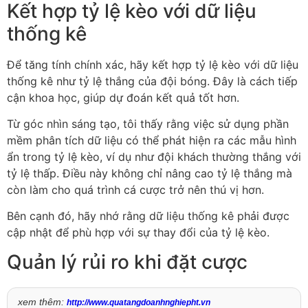
Kết hợp tỷ lệ kèo với dữ liệu
thống kê
Để tăng tính chính xác, hãy kết hợp tỷ lệ kèo với dữ liệu
thống kê như tỷ lệ thắng của đội bóng. Đây là cách tiếp
cận khoa học, giúp dự đoán kết quả tốt hơn.
Từ góc nhìn sáng tạo, tôi thấy rằng việc sử dụng phần
mềm phân tích dữ liệu có thể phát hiện ra các mẫu hình
ẩn trong tỷ lệ kèo, ví dụ như đội khách thường thắng với
tỷ lệ thấp. Điều này không chỉ nâng cao tỷ lệ thắng mà
còn làm cho quá trình cá cược trở nên thú vị hơn.
Bên cạnh đó, hãy nhớ rằng dữ liệu thống kê phải được
cập nhật để phù hợp với sự thay đổi của tỷ lệ kèo.
Quản lý rủi ro khi đặt cược
xem thêm:
http://www.quatangdoanhnghiepht.vn