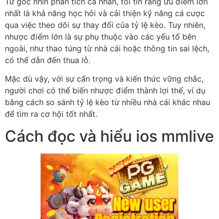
Từ góc nhìn phân tích cá nhân, tôi tin rằng ưu điểm lớn
nhất là khả năng học hỏi và cải thiện kỹ năng cá cược
qua việc theo dõi sự thay đổi của tỷ lệ kèo. Tuy nhiên,
nhược điểm lớn là sự phụ thuộc vào các yếu tố bên
ngoài, như thao túng từ nhà cái hoặc thông tin sai lệch,
có thể dẫn đến thua lỗ.
Mặc dù vậy, với sự cẩn trọng và kiến thức vững chắc,
người chơi có thể biến nhược điểm thành lợi thế, ví dụ
bằng cách so sánh tỷ lệ kèo từ nhiều nhà cái khác nhau
để tìm ra cơ hội tốt nhất.
Cách đọc và hiểu ios mmlive