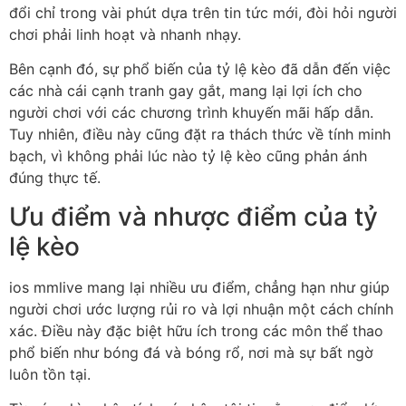
đổi chỉ trong vài phút dựa trên tin tức mới, đòi hỏi người
chơi phải linh hoạt và nhanh nhạy.
Bên cạnh đó, sự phổ biến của tỷ lệ kèo đã dẫn đến việc
các nhà cái cạnh tranh gay gắt, mang lại lợi ích cho
người chơi với các chương trình khuyến mãi hấp dẫn.
Tuy nhiên, điều này cũng đặt ra thách thức về tính minh
bạch, vì không phải lúc nào tỷ lệ kèo cũng phản ánh
đúng thực tế.
Ưu điểm và nhược điểm của tỷ
lệ kèo
ios mmlive mang lại nhiều ưu điểm, chẳng hạn như giúp
người chơi ước lượng rủi ro và lợi nhuận một cách chính
xác. Điều này đặc biệt hữu ích trong các môn thể thao
phổ biến như bóng đá và bóng rổ, nơi mà sự bất ngờ
luôn tồn tại.