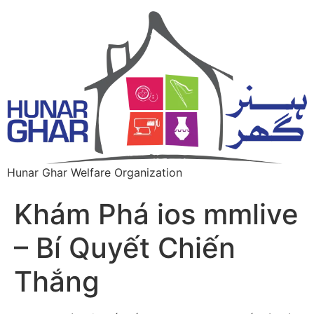
Hunar Ghar Welfare Organization
Khám Phá ios mmlive
– Bí Quyết Chiến
Thắng