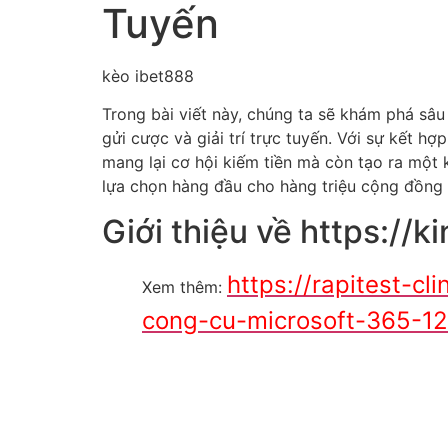
Tuyến
kèo ibet888
Trong bài viết này, chúng ta sẽ khám phá sâ
gửi cược và giải trí trực tuyến. Với sự kết h
mang lại cơ hội kiếm tiền mà còn tạo ra một k
lựa chọn hàng đầu cho hàng triệu cộng đồng 
Giới thiệu về https://k
https://rapitest-c
Xem thêm:
cong-cu-microsoft-365-1