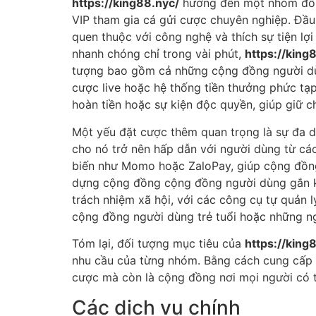
https://king88.nyc/
hướng đến một nhóm đối 
VIP tham gia cá gửi cược chuyên nghiệp. Đầu t
quen thuộc với công nghệ và thích sự tiện lợi
nhanh chóng chỉ trong vài phút,
https://king
tượng bao gồm cả những cộng đồng người dùn
cược live hoặc hệ thống tiền thưởng phức tạp
hoàn tiền hoặc sự kiện độc quyền, giúp giữ c
Một yếu đặt cược thêm quan trọng là sự đa 
cho nó trở nên hấp dẫn với người dùng từ các
biến như Momo hoặc ZaloPay, giúp cộng đồng 
dựng cộng đồng cộng đồng người dùng gắn kết
trách nhiệm xã hội, với các công cụ tự quản 
cộng đồng người dùng trẻ tuổi hoặc những n
Tóm lại, đối tượng mục tiêu của
https://king
nhu cầu của từng nhóm. Bằng cách cung cấp 
cược mà còn là cộng đồng nơi mọi người có t
Các dịch vụ chính