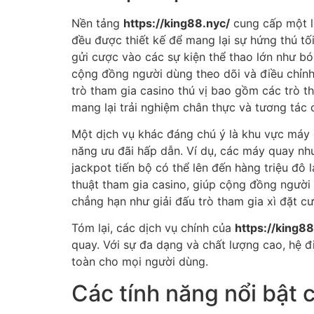
Nền tảng
https://king88.nyc/
cung cấp một lo
đều được thiết kế để mang lại sự hứng thú tối
gửi cược vào các sự kiện thể thao lớn như bó
cộng đồng người dùng theo dõi và điều chỉnh
trò tham gia casino thú vị bao gồm các trò t
mang lại trải nghiệm chân thực và tương tác 
Một dịch vụ khác đáng chú ý là khu vực máy 
năng ưu đãi hấp dẫn. Ví dụ, các máy quay như
jackpot tiến bộ có thể lên đến hàng triệu đô l
thuật tham gia casino, giúp cộng đồng người 
chẳng hạn như giải đấu trò tham gia xì đặt c
Tóm lại, các dịch vụ chính của
https://king88
quay. Với sự đa dạng và chất lượng cao, hệ 
toàn cho mọi người dùng.
Các tính năng nổi bật 