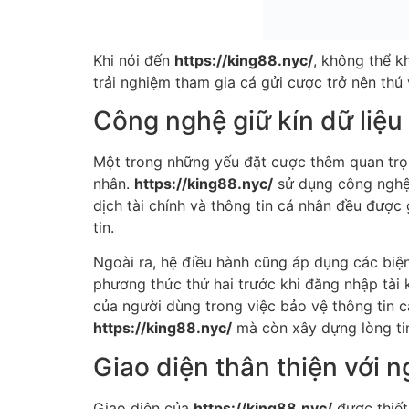
Khi nói đến
https://king88.nyc/
, không thể k
trải nghiệm tham gia cá gửi cược trở nên thú
Công nghệ giữ kín dữ liệu 
Một trong những yếu đặt cược thêm quan trọng
nhân.
https://king88.nyc/
sử dụng công nghệ 
dịch tài chính và thông tin cá nhân đều được 
tin.
Ngoài ra, hệ điều hành cũng áp dụng các biệ
phương thức thứ hai trước khi đăng nhập tài
của người dùng trong việc bảo vệ thông tin c
https://king88.nyc/
mà còn xây dựng lòng ti
Giao diện thân thiện với 
Giao diện của
https://king88.nyc/
được thiết