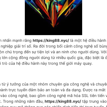
cần nhấn mạnh rằng
https://king88.nyc/
là một hệ điều hành
nghiệp giải trí số. Ra đời trong bối cảnh công nghệ số bù
 chú trọng đến sự tiện lợi và an ninh cho người dùng. Với 
 lớn cộng đồng người dùng từ nhiều quốc gia, đặc biệt là ở
 trò của hệ điều hành này trong thế giới máy quay.
 từ ý tưởng của một nhóm chuyên gia công nghệ và chuyên
 hành trực tuyến đảm bảo an toàn và đa dạng. Được ra mắt
vào công nghệ, bao gồm công nghệ mã hóa SSL tiên tiến v
t. Trong những năm đầu,
https://king88.nyc/
tập trung vào 