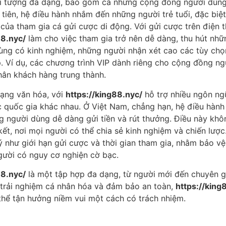
tượng đa dạng, bao gồm cả những cộng đồng người dùng mớ
iên, hệ điều hành nhắm đến những người trẻ tuổi, đặc biệt 
 của tham gia cá gửi cược di động. Với gửi cược trên điện 
88.nyc/
làm cho việc tham gia trở nên dễ dàng, thu hút nh
g có kinh nghiệm, những người nhận xét cao các tùy chọn
. Ví dụ, các chương trình VIP dành riêng cho cộng đồng ng
hân khách hàng trung thành.
dạng văn hóa, với
https://king88.nyc/
hỗ trợ nhiều ngôn ng
 quốc gia khác nhau. Ở Việt Nam, chẳng hạn, hệ điều hành 
người dùng dễ dàng gửi tiền và rút thưởng. Điều này khôn
, nơi mọi người có thể chia sẻ kinh nghiệm và chiến lược
lý như giới hạn gửi cược và thời gian tham gia, nhằm bảo v
gười có nguy cơ nghiện cờ bạc.
88.nyc/
là một tập hợp đa dạng, từ người mới đến chuyên gi
trải nghiệm cá nhân hóa và đảm bảo an toàn,
https://king
hể tận hưởng niềm vui một cách có trách nhiệm.