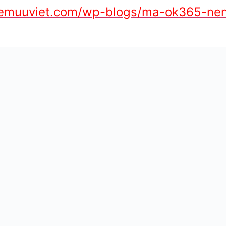
emuuviet.com/wp-blogs/ma-ok365-nen