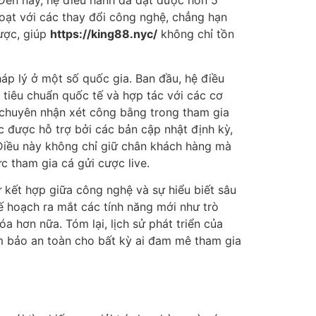
 Đến nay, hệ điều hành đã đạt được hơn 5
hoạt với các thay đổi công nghệ, chẳng hạn
ược, giúp
https://king88.nyc/
không chỉ tồn
áp lý ở một số quốc gia. Ban đầu, hệ điều
 tiêu chuẩn quốc tế và hợp tác với các cơ
 chuyên nhận xét công bằng trong tham gia
ục được hỗ trợ bởi các bản cập nhật định kỳ,
Điều này không chỉ giữ chân khách hàng mà
c tham gia cá gửi cược live.
kết hợp giữa công nghệ và sự hiểu biết sâu
ế hoạch ra mắt các tính năng mới như trò
a hơn nữa. Tóm lại, lịch sử phát triển của
ảm bảo an toàn cho bất kỳ ai đam mê tham gia