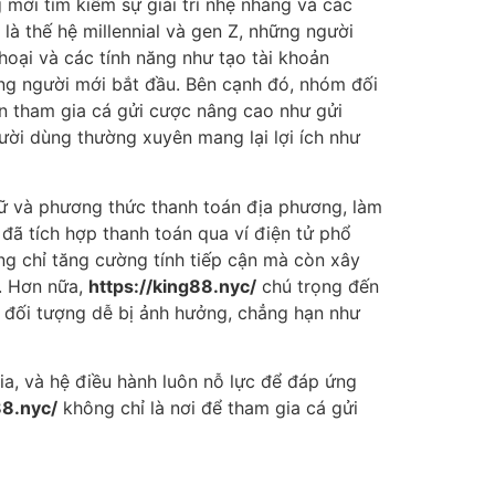
i tìm kiếm sự giải trí nhẹ nhàng và các
là thế hệ millennial và gen Z, những người
thoại và các tính năng như tạo tài khoản
ững người mới bắt đầu. Bên cạnh đó, nhóm đối
 tham gia cá gửi cược nâng cao như gửi
ười dùng thường xuyên mang lại lợi ích như
ữ và phương thức thanh toán địa phương, làm
đã tích hợp thanh toán qua ví điện tử phổ
g chỉ tăng cường tính tiếp cận mà còn xây
. Hơn nữa,
https://king88.nyc/
chú trọng đến
ệ đối tượng dễ bị ảnh hưởng, chẳng hạn như
a, và hệ điều hành luôn nỗ lực để đáp ứng
88.nyc/
không chỉ là nơi để tham gia cá gửi