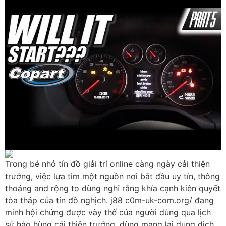
Trong bé nhỏ tín đồ giải trí online càng ngày cải thiện
trưởng, việc lựa tìm một nguồn nơi bắt đầu uy tín, thông
thoáng and rộng to dùng nghĩ rằng khía cạnh kiên quyết
tòa tháp của tín đồ nghịch. j88 c0m-uk-com.org/ đang
minh hội chứng được vày thế của người dùng qua lịch
sử hào hùng cải thiện trưởng, dùng mang lại dung dịch