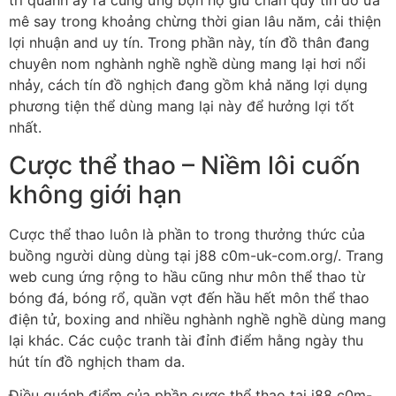
trí quanh ấy ra cung ứng bọn họ giữ chân quý tín đồ ưa
mê say trong khoảng chừng thời gian lâu năm, cải thiện
lợi nhuận and uy tín. Trong phần này, tín đồ thân đang
chuyên nom nghành nghề nghề dùng mang lại hơi nổi
nhảy, cách tín đồ nghịch đang gồm khả năng lợi dụng
phương tiện thể dùng mang lại này để hưởng lợi tốt
nhất.
Cược thể thao – Niềm lôi cuốn
không giới hạn
Cược thể thao luôn là phần to trong thưởng thức của
buồng người dùng dùng tại j88 c0m-uk-com.org/. Trang
web cung ứng rộng to hầu cũng như môn thể thao từ
bóng đá, bóng rổ, quần vợt đến hầu hết môn thể thao
điện tử, boxing and nhiều nghành nghề nghề dùng mang
lại khác. Các cuộc tranh tài đỉnh điểm hằng ngày thu
hút tín đồ nghịch tham da.
Điều quánh điểm của phần cược thể thao tại j88 c0m-