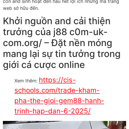
cồn and sinh hoạt đến hầu hết lợi ích nhưng mà trang
web sở hữu đến.
Khởi nguồn and cải thiện
trưởng của j88 c0m-uk-
com.org/ – Đặt nền móng
mang lại sự tin tưởng trong
giới cá cược online
https://cis-
Xem thêm:
schools.com/trade-kham-
pha-the-gioi-gem88-hanh-
trinh-hap-dan-6-2025/