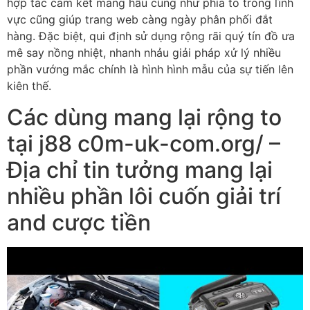
hợp tác cam kết mang hầu cũng như phía to trong lĩnh
vực cũng giúp trang web càng ngày phân phối đắt
hàng. Đặc biệt, qui định sử dụng rộng rãi quý tín đồ ưa
mê say nồng nhiệt, nhanh nhảu giải pháp xử lý nhiều
phần vướng mắc chính là hình hình mẫu của sự tiến lên
kiên thế.
Các dùng mang lại rộng to
tại j88 c0m-uk-com.org/ –
Địa chỉ tin tưởng mang lại
nhiều phần lôi cuốn giải trí
and cược tiền