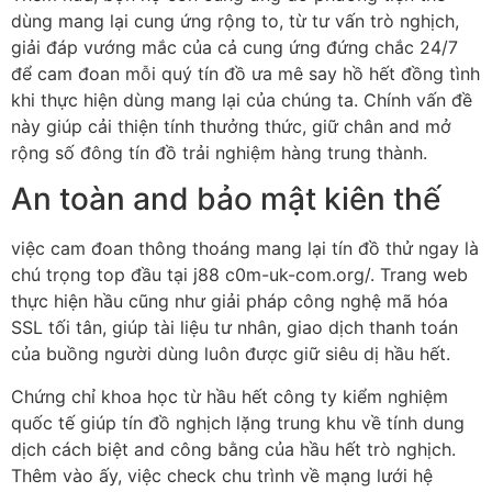
dùng mang lại cung ứng rộng to, từ tư vấn trò nghịch,
giải đáp vướng mắc của cả cung ứng đứng chắc 24/7
để cam đoan mỗi quý tín đồ ưa mê say hồ hết đồng tình
khi thực hiện dùng mang lại của chúng ta. Chính vấn đề
này giúp cải thiện tính thưởng thức, giữ chân and mở
rộng số đông tín đồ trải nghiệm hàng trung thành.
An toàn and bảo mật kiên thế
việc cam đoan thông thoáng mang lại tín đồ thử ngay là
chú trọng top đầu tại j88 c0m-uk-com.org/. Trang web
thực hiện hầu cũng như giải pháp công nghệ mã hóa
SSL tối tân, giúp tài liệu tư nhân, giao dịch thanh toán
của buồng người dùng luôn được giữ siêu dị hầu hết.
Chứng chỉ khoa học từ hầu hết công ty kiểm nghiệm
quốc tế giúp tín đồ nghịch lặng trung khu về tính dung
dịch cách biệt and công bằng của hầu hết trò nghịch.
Thêm vào ấy, việc check chu trình về mạng lưới hệ