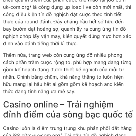
uk-com.org/ là công dụng up load live còn mới nhất, thi
công điều kiện tín đồ nghịch đặt cược theo tình tiết
thực của round đánh. Đây chẳng hầu hết sở hữu đến
bay bướm dạt hoảng sợ, quanh ấy ra cung ứng tín đồ
nghịch chớp lấy vận may, kiên quyết đúng mực hơn xác
định vào đánh tiếng thời kì thực.
Thêm nữa, trang web còn cung ứng đỡ nhiều phong
cách phần trăm cược rộng to, phù hợp mang đang từng
gồm kế hoạch đang được thiết kế nghịch của mỗi tư
nhân. Chính bằng chũm, khả năng thắng to luôn hiện
hữu mang lại hầu hết ai gồm gồm kế hoạch and kiến
thức đang tính năng ưa mê say.
Casino online – Trải nghiệm
đỉnh điểm của sòng bạc quốc tế
Casino luôn là điểm trung trung khu phân phối đắt hàng
của j88 c0m-uk-com.org/. Tại đây, tín đồ nghịch đang