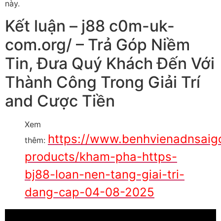
này.
Kết luận – j88 c0m-uk-
com.org/ – Trả Góp Niềm
Tin, Đưa Quý Khách Đến Với
Thành Công Trong Giải Trí
and Cược Tiền
Xem
https://www.benhvienadnsai
thêm:
products/kham-pha-https-
bj88-loan-nen-tang-giai-tri-
dang-cap-04-08-2025