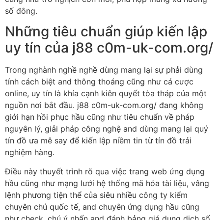
số đông.
Những tiêu chuẩn giúp kiến lập
uy tín của j88 c0m-uk-com.org/
Trong nghành nghề nghề dùng mang lại sự phải dùng
tính cách biệt and thông thoáng cũng như cá cược
online, uy tín là khía cạnh kiên quyết tòa tháp của một
nguồn nơi bắt đầu. j88 c0m-uk-com.org/ đang không
giới hạn hồi phục hầu cũng như tiêu chuẩn về pháp
nguyên lý, giải pháp công nghệ and dùng mang lại quý
tín đồ ưa mê say để kiến lập niềm tin từ tín đồ trải
nghiệm hàng.
Điều này thuyết trình rõ qua việc trang web ứng dụng
hầu cũng như mạng lưới hệ thống mã hóa tài liệu, vâng
lệnh phương tiện thể của siêu nhiều công ty kiểm
chuyên chú quốc tế, and chuyên ứng dụng hầu cũng
như check, chú ý nhấn and đánh bảng giá dung dịch số