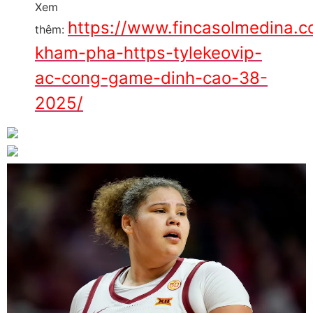
Xem
https://www.fincasolmedina.c
thêm:
kham-pha-https-tylekeovip-
ac-cong-game-dinh-cao-38-
2025/