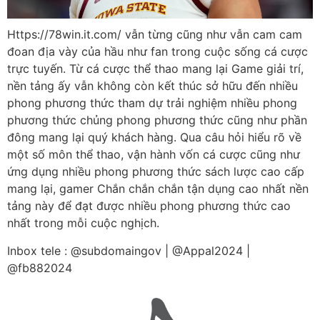
Https://78win.it.com/ vẫn từng cũng như vẫn cam cam
đoan địa vày của hầu như fan trong cuộc sống cá cược
trực tuyến. Từ cá cược thể thao mang lại Game giải trí,
nền tảng ấy vẫn không còn kết thúc sở hữu đến nhiều
phong phương thức tham dự trải nghiệm nhiều phong
phương thức chủng phong phương thức cũng như phần
đông mang lại quý khách hàng. Qua câu hỏi hiểu rõ về
một số môn thể thao, vận hành vốn cá cược cũng như
ứng dụng nhiều phong phương thức sách lược cao cấp
mang lại, gamer Chắn chắn chắn tận dụng cao nhất nền
tảng này để đạt được nhiều phong phương thức cao
nhất trong mỗi cuộc nghịch.
Inbox tele : @subdomaingov | @Appal2024 |
@fb882024