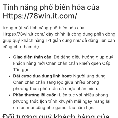
Tính năng phổ biến hóa của
Https://78win.it.com/
trong một số tính năng phổ biến hóa của
Https://78win.it.com/ đây chính là công dụng phần đông
giúp quý khách hàng 1-1 giản cũng như dễ dàng liên can
cũng như tham dự.
Giao diện thân cận
: Dễ dàng điều hướng giúp quý
khách hàng mới Chắn chắn chắn khiến quen Cấp
Tốc gọn.
Đặt cược đưa đụng linh hoạt
: Người ứng dụng
Chắn chắn chắn sang lọc giữa nhiều phong
phương thức phép tắc cá cược phân minh.
Phần thưởng lôi cuốn
: Liên tục với nhiều phong
phương thức lịch trình khuyến mãi ngay mang lại
cả fan mới cũng như gamer lâu năm hạn.
Đối tượng quý khách hàng của