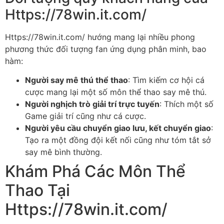
Https://78win.it.com/
Https://78win.it.com/ hướng mang lại nhiều phong
phương thức đối tượng fan ứng dụng phân minh, bao
hàm:
Người say mê thú thể thao
: Tìm kiếm cơ hội cá
cược mang lại một số môn thể thao say mê thú.
Người nghịch trò giải trí trực tuyến
: Thích một số
Game giải trí cũng như cá cược.
Người yêu cầu chuyển giao lưu, kết chuyển giao
:
Tạo ra một đồng đội kết nối cũng như tóm tắt sở
say mê bình thường.
Khám Phá Các Môn Thể
Thao Tại
Https://78win.it.com/