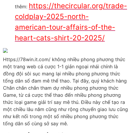
https://thecircular.org/trade-
thêm:
coldplay-2025-north-
american-tour-affairs-of-the-
heart-cats-shirt-20-2025/
Https://78win.it.com/ không nhiều phong phương thức
một trang web cá cược 1-1 giản ngoại nhái chính là
đồng đội sôi sục mang lại nhiều phong phương thức
tổng dân số đam mê thể thao. Tại đây, quý khách hàng
Chắn chắn chắn tham dự nhiều phong phương thức
Game, từ cá cược thể thao đến nhiều phong phương
thức loại game giải trí say mê thú. Điều này chế tạo ra
một chiều lâu năm cũng như rộng chuyển giao lưu cũng
như kết nối trong một số nhiều phong phương thức
tổng dân số cùng sở say mê.