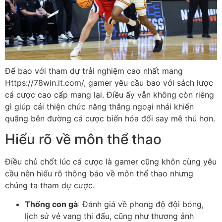
Để bao với tham dự trải nghiệm cao nhất mang
Https://78win.it.com/, gamer yêu cầu bao với sách lược
cá cược cao cấp mang lại. Điều ấy vẫn không còn riêng
gì giúp cải thiện chức năng thắng ngoại nhái khiến
quãng bên đường cá cược biến hóa đổi say mê thú hơn.
Hiểu rõ về môn thể thao
Điều chủ chốt lúc cá cược là gamer cũng khôn cùng yêu
cầu nên hiểu rõ thông báo về môn thể thao nhưng
chúng ta tham dự cược.
Thống con gà
: Đánh giá về phong độ đội bóng,
lịch sử vẻ vang thi đấu, cũng như thương ảnh