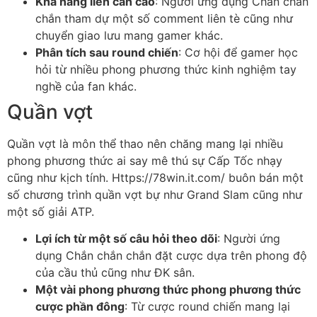
Khả năng liên can cao
: Người ứng dụng Chắn chắn
chắn tham dự một số comment liên tè cũng như
chuyển giao lưu mang gamer khác.
Phân tích sau round chiến
: Cơ hội để gamer học
hỏi từ nhiều phong phương thức kinh nghiệm tay
nghề của fan khác.
Quần vợt
Quần vợt là môn thể thao nên chăng mang lại nhiều
phong phương thức ai say mê thú sự Cấp Tốc nhạy
cũng như kịch tính. Https://78win.it.com/ buôn bán một
số chương trình quần vợt bự như Grand Slam cũng như
một số giải ATP.
Lợi ích từ một số câu hỏi theo dõi
: Người ứng
dụng Chắn chắn chắn đặt cược dựa trên phong độ
của cầu thủ cũng như ĐK sân.
Một vài phong phương thức phong phương thức
cược phần đông
: Từ cược round chiến mang lại