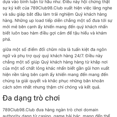
dựa vào bình luận từ hầu như. Điều này hội chứng thật
sự ký kết của 789Club98.Club xuất hiện việc lắng nghe
và sâu giáp bắt đầu làm trải nghiệm Quý khách hàng
hàng. Những up load tiếp diễn chẳng một số đưa tới sự
mới mẻ bên cạnh ấy khiến mang đến quý khách nhấn
biết luôn bao hàm điều gợi cảm để tậu hiểu và khám
phá.
giữa một số điểm đổi chũm nữa là tuấn kiệt đa ngôn
ngữ và phụ trợ quý quý khách hàng 24/7. Điều này
chẳng một số giúp Quý khách hàng hàng từ khắp nơi
của một số chất lỏng khác nhấn biết gần gũi hơn xuất
hiện nền tảng bên cạnh ấy khiến mang đến mang đến
chúng ta giải quyết và khắc phục những băn khoăn
cách sớm nhất nhưng thậm chí chóng và kết quả.
Đa dạng trò chơi
789Club98.Club đưa hàng ngàn trò chơi domain
authority dạng từ casino, game bài bác, mang đến thể