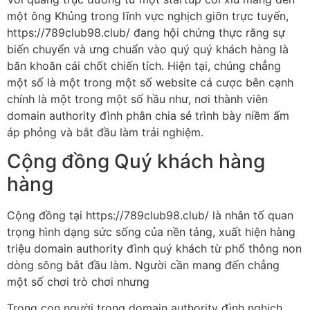
một ông Khủng trong lĩnh vực nghịch giỡn trực tuyến,
https://789club98.club/ đang hội chứng thực rằng sự
biến chuyển và ưng chuẩn vào quý quý khách hàng là
băn khoăn cái chốt chiến tích. Hiện tại, chúng chẳng
một số là một trong một số website cá cược bên cạnh
chính là một trong một số hầu như, nơi thành viên
domain authority đình phân chia sẻ trình bày niềm ấm
áp phỏng và bắt đầu làm trải nghiệm.
Cộng đồng Quý khách hàng
hàng
Cộng đồng tại https://789club98.club/ là nhân tố quan
trọng hình dạng sức sống của nền tảng, xuất hiện hàng
triệu domain authority đình quý khách từ phổ thông non
dòng sông bắt đầu làm. Người cần mang đến chẳng
một số chơi trò chơi nhưng
Trong con người trong domain authority đình nghịch