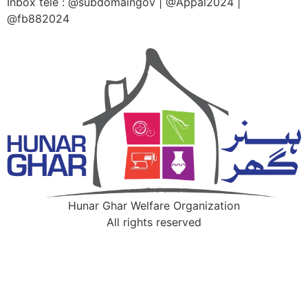
Inbox tele : @subdomaingov | @Appal2024 |
@fb882024
Hunar Ghar Welfare Organization
All rights reserved