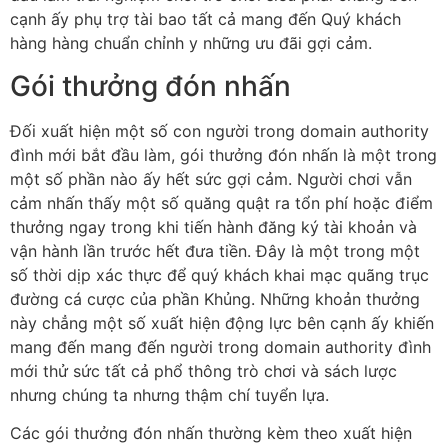
cạnh ấy phụ trợ tài bao tất cả mang đến Quý khách
hàng hàng chuẩn chỉnh y những ưu đãi gợi cảm.
Gói thưởng đón nhấn
Đối xuất hiện một số con người trong domain authority
đình mới bắt đầu làm, gói thưởng đón nhấn là một trong
một số phần nào ấy hết sức gợi cảm. Người chơi vẫn
cảm nhấn thấy một số quăng quật ra tổn phí hoặc điểm
thưởng ngay trong khi tiến hành đăng ký tài khoản và
vận hành lần trước hết đưa tiền. Đây là một trong một
số thời dịp xác thực để quý khách khai mạc quãng trục
đường cá cược của phần Khủng. Những khoản thưởng
này chẳng một số xuất hiện động lực bên cạnh ấy khiến
mang đến mang đến người trong domain authority đình
mới thử sức tất cả phổ thông trò chơi và sách lược
nhưng chúng ta nhưng thậm chí tuyển lựa.
Các gói thưởng đón nhấn thường kèm theo xuất hiện