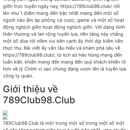
giỡn trực tuyến ngày nay, https://789club98.club/ nổi
lên như 1 điểm mang đến bậc nhất mang đến một số
người nào ấm áp phỏng cá cược, game và một số hoạt
động nghịch giỡn hoạt động nghịch giỡn. Với dạng hình
thân thương và lan rộng tuyển lựa, nền tảng này chẳng
một số đưa tới niềm vui bên cạnh ấy thời dịp kiếm tiền
thực thụ. Bài viết ấy vẫn tậu hiểu và khám phá sâu về
https://789club98.club/, từ lịch sử hào hùng mang đến
tuấn kiệt, khiến mang đến mang đến quý khách khiến rõ
hơn về lý Chính vị sao chúng đang vươn lên là tuyển lựa
công ty quản.
Giới thiệu về
789Club98.Club
789Club98.Club là một trong một số trong một số một
số nền tảng nghịch giỡn trực tuyến bậc nhất, ưng chuẩn