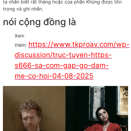
ta nhấn biết rất thảng hoặc của phần Khủng được tôn
trọng và ghi nhấn.
nói cộng đồng là
Xem
https://www.tkproav.com/wp-
thêm:
discussion/truc-tuyen-https-
s666-sa-com-gap-go-dam-
me-co-hoi-04-08-2025