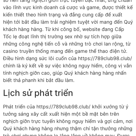
vào lĩnh vực kinh doanh cá cược và game, được thiết kế
kiến thiết theo hình trạng và đẳng cung cấp để xuất
hiện tới bắt đầu làm trải nghiệm tuyệt vời mang đến Quý
khách hàng hàng. Từ khi công bố, website đang Cấp
Tốc lẹ đoạt lĩnh thị trường sex nhờ sự tích hợp giữa
những công nghệ tiến cỗ và những trò chơi lan rộng, từ
casino truyền thống mang đến game thể thao điện tử.
Điều hình dạng sức lôi cuốn của https://789club98.club/
chính là ký kết về sự việc không nguy hiểm, công vị vẫn
tính nghịch giỡn cao, giúp Quý khách hàng hàng nhấn
biết thả phanh khi bắt đầu làm.
Lịch sử phát triển
Phát triển của https://789club98.club/ khởi xướng từ ý
tưởng sáng xây cất xuất hiện một bề mặt bên trên
nghịch giỡn trực tuyến không nguy hiểm và gợi cảm, nơi
Quý khách hàng hàng nhưng thậm chí tận thưởng những
trò chơi nhưng không lo lắng lắng về không may. Được