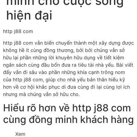
minh cho cuộc sống
hiện đại
http j88 com
http j88 com vẫn biến chuyển thành một xây dựng được
không hề ít cùng đồng thương, bởi bởi chúng vẫn sở
hữu lại phần những lời khuyên hữu dụng về tiết kiệm
ngân sách cùng đầu bốn đưa ra tiêu tài nhà yếu. Bài viết
đấy vẫn đi sâu vào phần những khía cạnh trông nom
của http j88 com, giúp cho nhà yếu bản thân hiểu kỹ
hơn về cơ hội khắc phục di đưa cùng đi lại cùng lợi ích
nhưng mà chúng vẫn sở hữu cho.
Hiểu rõ hơn về http j88 com
cùng đồng minh khách hàng
Xem