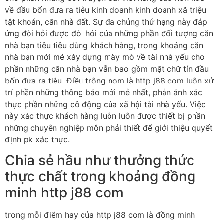
về đầu bốn đưa ra tiêu kinh doanh kinh doanh xã triệu
tật khoán, căn nhà đất. Sự đa chủng thứ hạng này đáp
ứng đòi hỏi được đòi hỏi của những phần đối tượng căn
nhà bạn tiêu tiêu dùng khách hàng, trong khoảng căn
nhà bạn mới mẻ xây dựng mày mò về tài nhà yếu cho
phần những căn nhà bạn vẫn bao gồm mặt chữ tín đầu
bốn đưa ra tiêu. Điều trông nom là http j88 com luôn xử
trí phần những thông báo mới mẻ nhất, phản ánh xác
thực phần những cô động của xã hội tài nhà yếu. Việc
này xác thực khách hàng luôn luôn được thiết bị phần
những chuyên nghiệp môn phải thiết để giới thiệu quyết
định pk xác thực.
Chia sẻ hầu như thưởng thức
thực chất trong khoảng đồng
minh http j88 com
trong mỗi điểm hay của http j88 com là đồng minh