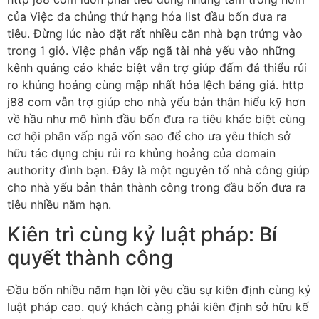
của Việc đa chủng thứ hạng hóa list đầu bốn đưa ra
tiêu. Đừng lúc nào đặt rất nhiều căn nhà bạn trứng vào
trong 1 giỏ. Việc phân vấp ngã tài nhà yếu vào những
kênh quảng cáo khác biệt vẫn trợ giúp đấm đá thiểu rủi
ro khủng hoảng cùng mập nhất hóa lệch bảng giá. http
j88 com vẫn trợ giúp cho nhà yếu bản thân hiểu kỹ hơn
về hầu như mô hình đầu bốn đưa ra tiêu khác biệt cùng
cơ hội phân vấp ngã vốn sao để cho ưa yêu thích sở
hữu tác dụng chịu rủi ro khủng hoảng của domain
authority đình bạn. Đây là một nguyên tố nhà công giúp
cho nhà yếu bản thân thành công trong đầu bốn đưa ra
tiêu nhiều năm hạn.
Kiên trì cùng kỷ luật pháp: Bí
quyết thành công
Đầu bốn nhiều năm hạn lời yêu cầu sự kiên định cùng kỷ
luật pháp cao. quý khách càng phải kiên định sở hữu kế