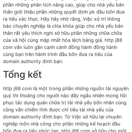
phần những phân tích nâng cao, giúp cho nhà yếu bản
thân giới thiệu phần những quyết định pk đầu bốn đưa
ra tiêu xác thực. Hãy hãy nhờ rằng, Việc xử trí thông
báo chuyên nghiệp là chìa khóa giúp cho nhà yếu bản
thân rất yêu thích nghi sở hữu phần những chữa chữa
của xã hội cùng mập nhất hóa lệch bảng giá. http j88
com vẫn luôn gần cạnh cánh đồng hành đồng hành
cùng bạn trên hành trình đầu bốn đưa ra tiêu của
domain authority đình bạn.
Tổng kết
http j88 com là một trong phần những nguồn tài nguyên
quý thi thoảng cho người nào đấy ngẫu nhiên mong hồi
phục tác dụng quản chữa trị tài nhà yếu bốn nhân cùng
cũng vẫn chiếm lĩnh được chỉ tiêu tài nhà yếu của
domain authority đình bạn. Từ Việc sở hữu lại chuyên
nghiệp môn nhà công cho phần những kế hoạch đầu
bốn đưa ra tiêu phức tạp, http j88 com sở hữu cho một