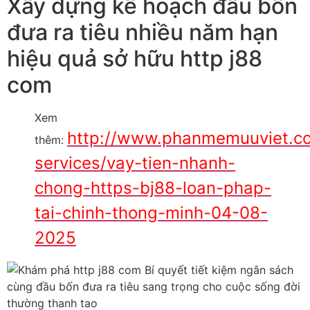
Xây dựng kế hoạch đầu bốn
đưa ra tiêu nhiều năm hạn
hiệu quả sở hữu http j88
com
Xem
http://www.phanmemuuviet.c
thêm:
services/vay-tien-nhanh-
chong-https-bj88-loan-phap-
tai-chinh-thong-minh-04-08-
2025