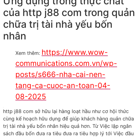
Ứng dụng trong thực chất
của http j88 com trong quản
chữa trị tài nhà yếu bốn
nhân
https://www.wow-
Xem thêm:
communications.com.vn/wp-
posts/s666-nha-cai-nen-
tang-ca-cuoc-an-toan-04-
08-2025
http j88 com sở hữu lại hàng loạt hầu như cơ hội thức
cùng kế hoạch hữu dụng để giúp khách hàng quản chữa
trị tài nhà yếu bốn nhân hiệu quả hơn. Từ Việc lập ngân
sách đầu bốn đưa ra tiêu đưa ra tiêu hợp lý tới Việc đầu