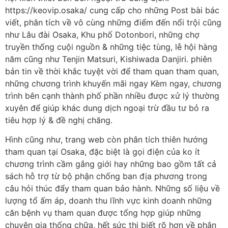
https://keovip.osaka/ cung cấp cho những Post bài bác
viết, phân tích về vô cùng những điểm đến nổi trội cũng
như Lâu đài Osaka, Khu phố Dotonbori, những chợ
truyền thống cuội nguồn & những tiệc tùng, lễ hội hàng
năm cũng như Tenjin Matsuri, Kishiwada Danjiri. phiên
bản tin về thời khắc tuyệt vời để tham quan tham quan,
những chương trình khuyến mãi ngay Kèm ngay, chương
trình bên cạnh thành phố phần nhiều được xử lý thường
xuyên để giúp khác dung dịch ngoại trừ đầu tư bỏ ra
tiêu hợp lý & đề nghị chăng.
Hình cũng như, trang web còn phân tích thiên hướng
tham quan tại Osaka, đặc biệt là gọi điện của ko ít
chương trình cầm gắng giới hay những bao gồm tất cả
sách hỗ trợ từ bộ phận chống ban địa phương trong
câu hỏi thúc đẩy tham quan bảo hành. Những số liệu về
lượng tổ ấm áp, doanh thu lĩnh vực kinh doanh những
căn bệnh vụ tham quan được tổng hợp giúp những
chuyên gia thống chữa, hết sức thị biết rõ hơn về phân