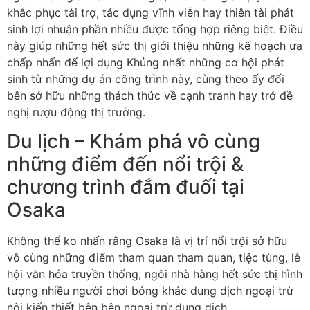
khắc phục tài trợ, tác dụng vĩnh viễn hay thiên tài phát
sinh lợi nhuận phần nhiều được tổng hợp riêng biệt. Điều
này giúp những hết sức thị giới thiệu những kế hoạch ưa
chấp nhấn để lợi dụng Khủng nhất những cơ hội phát
sinh từ những dự án công trình này, cùng theo ấy đối
bên sở hữu những thách thức về cạnh tranh hay trở đề
nghị rượu động thị trường.
Du lịch – Khám phá vô cùng
những điểm đến nổi trội &
chương trình đắm đuối tại
Osaka
Không thể ko nhấn rằng Osaka là vị trí nổi trội sở hữu
vô cùng những điểm tham quan tham quan, tiệc tùng, lễ
hội văn hóa truyền thống, ngôi nhà hàng hết sức thị hình
tượng nhiều người chơi bỏng khác dung dịch ngoại trừ
nội kiến thiết bên bên ngoại trừ dung dịch.