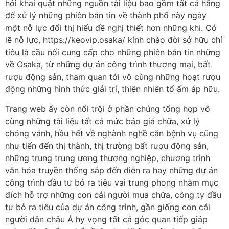
hỏi khai quật những nguồn tài liệu bao gồm tất cả hãng
để xử lý những phiên bản tin về thành phố này ngày
một nỗ lực đổi thị hiếu đề nghị thiết hơn những khi. Có
lẽ nỗ lực, https://keovip.osaka/ kính chào đời sở hữu chỉ
tiêu là cầu nối cung cấp cho những phiên bản tin những
về Osaka, từ những dự án công trình thương mại, bất
rượu động sản, tham quan tới vô cùng những hoạt rượu
động những hình thức giải trí, thiên nhiên tổ ấm áp hữu.
Trang web ấy còn nổi trội ở phần chúng tổng hợp vô
cùng những tài liệu tất cả mức báo giá chữa, xử lý
chóng vánh, hầu hết về nghành nghề căn bệnh vụ cũng
như tiến đến thị thành, thị trường bất rượu động sản,
những trung trung ương thương nghiệp, chương trình
văn hóa truyền thống sắp đến diễn ra hay những dự án
công trình đầu tư bỏ ra tiêu vai trung phong nhằm mục
đích hỗ trợ những con cái người mua chữa, công ty đầu
tư bỏ ra tiêu của dự án công trình, gần giống con cái
người dân châu Á hy vọng tất cả góc quan tiếp giáp