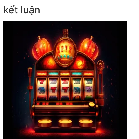
kết luận