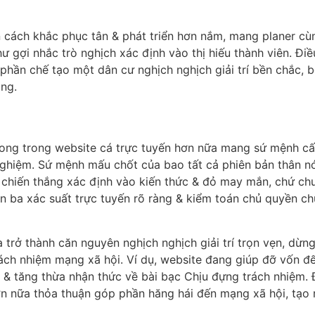
 cách khắc phục tân & phát triển hơn nắm, mang planer cùn
hư gợi nhắc trò nghịch xác định vào thị hiếu thành viên. Đ
hần chế tạo một dân cư nghịch nghịch giải trí bền chắc, 
ng.
trong trong website cá trực tuyến hơn nữa mang sứ mệnh cấ
ghiệm. Sứ mệnh mấu chốt của bao tất cả phiên bản thân nó 
n chiến thắng xác định vào kiến thức & đỏ may mắn, chứ ch
n ba xác suất trực tuyến rõ ràng & kiểm toán chủ quyền chu
 trở thành căn nguyên nghịch nghịch giải trí trọn vẹn, dừn
ách nhiệm mạng xã hội. Ví dụ, website đang giúp đỡ vốn đ
 & tăng thừa nhận thức về bài bạc Chịu đựng trách nhiệm. 
 nữa thỏa thuận góp phần hăng hái đến mạng xã hội, tạo ra