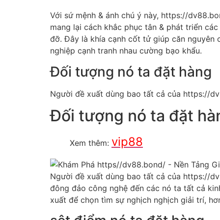
Với sứ mệnh & ánh chú ý này, https://dv88.b
mang lại cách khắc phục tân & phát triển các
đỡ. Đây là khía cạnh cốt tử giúp căn nguyên 
nghiệp cạnh tranh nhau cường bạo khẩu.
Đối tượng nó ta đặt hàng
Người đề xuất dùng bao tất cả của https://dv
Đối tượng nó ta đặt hà
vip88
Xem thêm:
Người đề xuất dùng bao tất cả của https://dv
đông đảo công nghệ đến các nó ta tất cả kin
xuất để chọn tìm sự nghịch nghịch giải trí, h