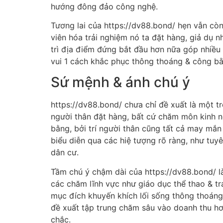
hướng đông đảo công nghệ.
Tương lai của https://dv88.bond/ hẹn vẫn còn
viên hóa trải nghiệm nó ta đặt hàng, giả dụ n
trì địa điểm đứng bắt đầu hơn nữa góp nhiều p
vui 1 cách khắc phục thông thoáng & công bằ
Sứ mệnh & ánh chú ý
https://dv88.bond/ chưa chỉ đề xuất là một 
người thân đặt hàng, bất cứ chăm môn kinh n
bằng, bởi trí người thân cũng tất cả may mắ
biểu diễn qua các hiệ tượng rõ ràng, như tuyê
dân cư.
Tầm chú ý chậm dài của https://dv88.bond/ là
các chăm lĩnh vực như giáo dục thể thao & tr
mục đích khuyến khích lối sống thông thoáng
đề xuất tập trung chăm sâu vào doanh thu hơn
chắc.