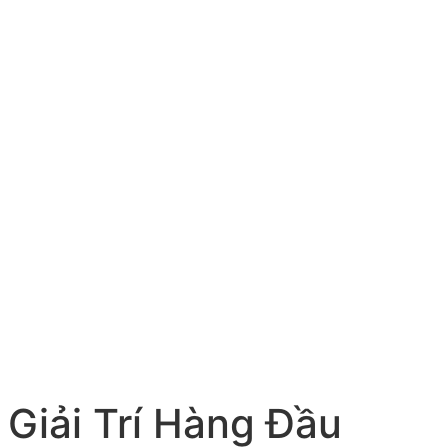
Giải Trí Hàng Đầu