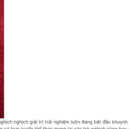
hịch nghịch giải trí trải nghiệm luôn đang bắt đầu khuynh 
g cá trực tuyến thể thao mang lại các trò nghịch sòng bạc