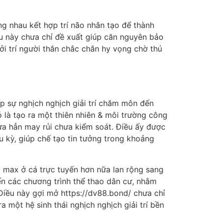
g nhau kết hợp trí não nhân tạo để thành
iều này chưa chỉ đề xuất giúp căn nguyên bảo
bởi trí người thân chắc chắn hy vọng chờ thú
p sự nghịch nghịch giải trí chăm môn đến
là tạo ra một thiên nhiên & môi trường công
ưa hẳn may rủi chưa kiểm soát. Điều ấy được
 kỳ, giúp chế tạo tin tưởng trong khoảng
g max ở cá trực tuyến hơn nữa lan rộng sang
ến các chương trình thể thao dân cư, nhằm
Điều này gợi mở https://dv88.bond/ chưa chỉ
 một hệ sinh thái nghịch nghịch giải trí bền