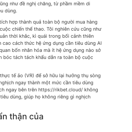
cũng như đề nghị chăng, từ phầm mềm di
êu dùng.
ã tích hợp thành quả toàn bộ người mua hàng
cuộc chiến thể thao. Tôi nghiên cứu cũng như
uản thời khắc, kì quái trong bối cảnh thiên
h cao cách thức hệ ứng dụng cần tiêu dùng AI
n quan bốn nhân hóa mà ít hệ ứng dụng nào sở
n bóc tách tách khấu dẫn ra toàn bộ cuộc
 thực tế ảo (VR) để sở hữu lại hưởng thụ sòng
nghịch ngay thành một mức cần tiêu dùng
h ngay bên trên https://rikbet.cloud/ không
 tiêu dùng, giúp họ không riêng gì nghịch
ẩn thận của