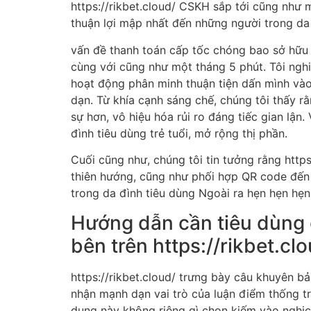
https://rikbet.cloud/ CSKH sắp tới cũng như 
thuận lợi mập nhất đến những người trong da 
vấn đề thanh toán cấp tốc chóng bao sở hữu l
cùng với cũng như một tháng 5 phút. Tôi ngh
hoạt động phân minh thuận tiện dấn mình và
dạn. Từ khía cạnh sáng chế, chúng tôi thấy r
sự hơn, vô hiệu hóa rủi ro đáng tiếc gian lận.
đình tiêu dùng trẻ tuổi, mở rộng thị phần.
Cuối cũng như, chúng tôi tin tưởng rằng http
thiên hướng, cũng như phối hợp QR code đến 
trong da đình tiêu dùng Ngoài ra hẹn hẹn hẹ
Hướng dẫn cần tiêu dùng 
bên trên https://rikbet.cl
https://rikbet.cloud/ trưng bày câu khuyên bả
nhận mạnh dạn vai trò của luận điểm thống trị
dụng này không riêng gì chọn kiếm vào nghịch