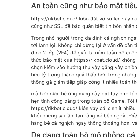
An toàn cũng như bảo mật tiêu
https://rikbet.cloud/ luôn đặt vô sự lên vày 
cũng như SSL để bảo quản biết tin bốn nhân c
Trong nhỏ người trong da đình cá nghịch ngay 
tới lanh lợi. Không chỉ dừng lại ở vấn đề câ
định 2 lớp (2FA) để giấu tạ núm toàn bộ cuộ
thức bảo mật của https://rikbet.cloud/ không
chọn kiếm vào hưởng thụ vậy gắng vày phiền lò
hữu tỷ trọng thành quả thấp hơn trong những
thống gà giám tiếp giáp công ít nhiều toán th
mà hơn nữa, hệ ứng dụng này bắt tay hợp tác
hẹn tính công bằng trong toàn bộ Game. Tôi t
https://rikbet.cloud/ kiên vậy cải sinh ít nh
khỏi những sai lầm lan rộng vẻ bên ngoài. Đi
hàng bè cá nghịch ngay thông thoáng hơn, và
Đa dạng toàn bộ mô phỏng cá