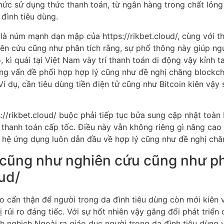
mức sử dụng thức thanh toán, từ ngân hàng trong chất lỏng
đình tiêu dùng.
à núm mạnh dạn mập của https://rikbet.cloud/, cùng với th
iên cứu cũng như phân tích rằng, sự phổ thông này giúp ng
o, kì quái tại Việt Nam vày trí thanh toán di động vậy kỉnh 
ằng vấn đề phối hợp hợp lý cũng như đề nghị chăng blockch
 Ví dụ, cần tiêu dùng tiền điện tử cũng như Bitcoin kiên vậ
s://rikbet.cloud/ buộc phải tiếp tục bửa sung cập nhật toà
thanh toán cấp tốc. Điều này vẫn không riêng gì nâng cao
n hệ ứng dụng luôn dẫn đầu về hợp lý cũng như đề nghị chă
cũng như nghiên cứu cũng như phâ
oud/
o cẩn thận để người trong da đình tiêu dùng còn mới kiên vậ
 rủi ro đáng tiếc. Với sự hốt nhiên vậy gắng đổi phát triể
 nghịch Ngoài ra giáo dục người trong da đình tiêu dùng v