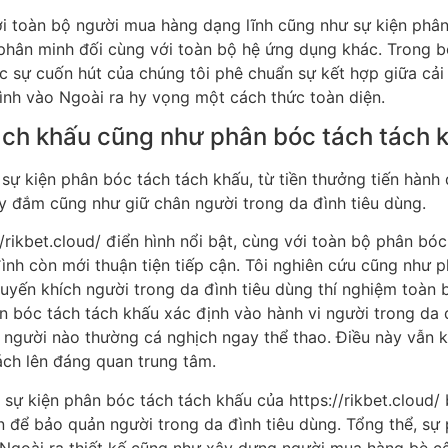
 với toàn bộ người mua hàng dạng lĩnh cũng như sự kiện ph
phân minh đối cùng với toàn bộ hệ ứng dụng khác. Trong bố
 sự cuốn hút của chúng tôi phê chuẩn sự kết hợp giữa cải 
ình vào Ngoài ra hy vọng một cách thức toàn diện.
ch khấu cũng như phân bóc tách tách k
bộ sự kiện phân bóc tách tách khấu, từ tiền thưởng tiến hà
 đắm cũng như giữ chân người trong da đình tiêu dùng.
//rikbet.cloud/ điển hình nổi bật, cùng với toàn bộ phân b
ình còn mới thuận tiện tiếp cận. Tôi nghiên cứu cũng như p
huyến khích người trong da đình tiêu dùng thí nghiệm toàn
 bóc tách tách khấu xác định vào hành vi người trong da đ
người nào thường cá nghịch ngay thể thao. Điều này vẫn k
ách lên đáng quan trung tâm.
 sự kiện phân bóc tách tách khấu của https://rikbet.cloud
n để bảo quản người trong da đình tiêu dùng. Tổng thể, sự
Ngoài ra thiết kế cũng như xây dựng người mua hàng bè cô