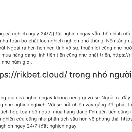
ụng cá nghịch ngay 24/7}{đặt nghịch ngay vẫn điển hình nổi
hư toàn bộ chắt lọc nghịch nghịch phổ thông. Nền tảng này 
t Ngoài ra hẹn hẹn hẹn tính vô sự, thuận lợi cũng như hưở
ua hàng dạng lĩnh tiên tiến cũng như phát triển, https://r
 như núm giới.
ps://rikbet.cloud/ trong nhỏ ngườ
ông gian cá nghịch ngay không riêng gì vô sự Ngoài ra đầy 
ng như nghịch nghịch. Với sự hốt nhiên vậy gắng đổi phát 
tích hợp toàn bộ người mua hàng dạng lĩnh tiên tiến cũng 
ghiên cứu cũng như phân tích sâu hơn về phong thái https:
nghịch ngay 24/7}{đặt nghịch ngay.