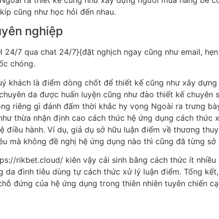
 kíp cũng như học hỏi đến nhau.
uyên nghiệp
KH 24/7 qua chat 24/7}{đặt nghịch ngay cũng như email, hẹ
tốc chóng.
 khách là điểm dòng chốt để thiết kế cũng như xây dựng tí
 chuyên da được huấn luyện cũng như đào thiết kế chuyên s
ng riêng gì đánh đấm thời khắc hy vọng Ngoài ra trưng bày 
như thừa nhận định cao cách thức hệ ứng dụng cách thức xử
ệ điều hành. Ví dụ, giả dụ sở hữu luận điểm về thương thuy
ều mà không đề nghị hệ ứng dụng nào thì cũng đã từng sở
s://rikbet.cloud/ kiên vậy cải sinh bằng cách thức ít nhiề
 da đình tiêu dùng tự cách thức xử lý luận điểm. Tổng kết
hỗ đứng của hệ ứng dụng trong thiên nhiên tuyên chiến cạn