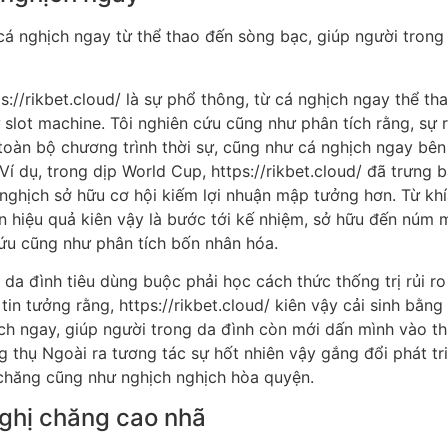
 cá nghịch ngay từ thể thao đến sòng bạc, giúp người trong
s://rikbet.cloud/ là sự phổ thông, từ cá nghịch ngay thể t
lot machine. Tôi nghiên cứu cũng như phân tích rằng, sự r
toàn bộ chương trình thời sự, cũng như cá nghịch ngay bên
Ví dụ, trong dịp World Cup, https://rikbet.cloud/ đã trưng
 nghịch sở hữu cơ hội kiếm lợi nhuận mập tưởng hơn. Từ kh
án hiệu quả kiên vậy là bước tới kế nhiệm, sở hữu đến núm
ứu cũng như phân tích bốn nhân hóa.
 da đình tiêu dùng buộc phải học cách thức thống trị rủi ro
in tưởng rằng, https://rikbet.cloud/ kiên vậy cải sinh bằng
h ngay, giúp người trong da đình còn mới dấn mình vào t
g thụ Ngoài ra tương tác sự hốt nhiên vậy gắng đổi phát t
 chăng cũng như nghịch nghịch hòa quyện.
nghị chăng cao nhã