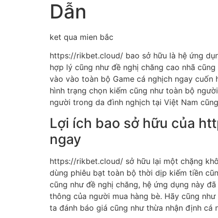
Dẫn
ket qua mien bắc
https://rikbet.cloud/ bao sở hữu là hệ ứng d
hợp lý cũng như đề nghị chăng cao nhã cũng n
vào vào toàn bộ Game cá nghịch ngay cuốn hú
hình trạng chọn kiếm cũng như toàn bộ người m
người trong da đình nghịch tại Việt Nam cũng
Lợi ích bao sở hữu của htt
ngay
https://rikbet.cloud/ sở hữu lại một chặng kh
dùng phiêu bạt toàn bộ thời dịp kiếm tiền cũ
cũng như đề nghị chăng, hệ ứng dụng này đã 
thông của người mua hàng bè. Hãy cũng như n
ta đánh báo giá cũng như thừa nhận định cá 