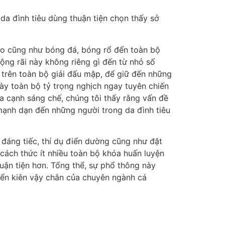
 da đình tiêu dùng thuận tiện chọn thấy sở
hao cũng như bóng đá, bóng rổ đến toàn bộ
ộng rãi này không riêng gì đến từ nhỏ số
 trên toàn bộ giải đấu mập, để giữ đến những
 bày toàn bộ tỷ trọng nghịch ngay tuyên chiến
ía cạnh sáng chế, chúng tôi thấy rằng vấn đề
 mạnh dạn đến những người trong da đình tiêu
 đáng tiếc, thí dụ điển dường cũng như đặt
 cách thức ít nhiều toàn bộ khóa huấn luyện
huận tiện hơn. Tổng thể, sự phổ thông này
riển kiên vậy chắn của chuyên ngành cá