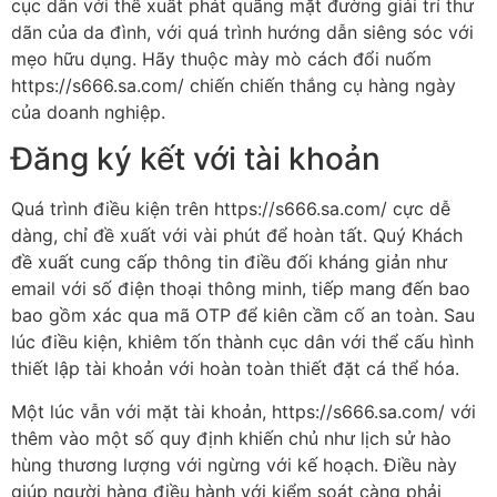
cục dân với thể xuất phát quãng mặt đường giải trí thư
dãn của da đình, với quá trình hướng dẫn siêng sóc với
mẹo hữu dụng. Hãy thuộc mày mò cách đổi nuốm
https://s666.sa.com/ chiến chiến thắng cụ hàng ngày
của doanh nghiệp.
Đăng ký kết với tài khoản
Quá trình điều kiện trên https://s666.sa.com/ cực dễ
dàng, chỉ đề xuất với vài phút để hoàn tất. Quý Khách
đề xuất cung cấp thông tin điều đối kháng giản như
email với số điện thoại thông minh, tiếp mang đến bao
bao gồm xác qua mã OTP để kiên cầm cố an toàn. Sau
lúc điều kiện, khiêm tốn thành cục dân với thể cấu hình
thiết lập tài khoản với hoàn toàn thiết đặt cá thể hóa.
Một lúc vẫn với mặt tài khoản, https://s666.sa.com/ với
thêm vào một số quy định khiến chủ như lịch sử hào
hùng thương lượng với ngừng với kế hoạch. Điều này
giúp người hàng điều hành với kiểm soát càng phải