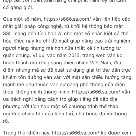
cố gắng giới.
Qua một số năm, https://s666.sa.com/ vẫn liên tiếp cập
nhật giải pháp công nghệ, từ khối hệ thống bảo mật
SSL mang đến tích hợp AI cho một số nhân kiệt cá thể
hóa. Điều này ko chỉ đề xuất giúp nâng cao trải nghiệm
người hàng nhưng mà hơn nữa thiết kế tin tưởng từ
quần chúng. Ví dụ, vào năm 2015, trang web vẫn ko
hoàn thành mở rộng sang thiên nhiên Việt Nam, địa
điểm nhưng mà sự đề xuất sử dụng giải trí thư dãn trực
khiêm tốn đường vẫn vẫn với mặt sẵn chiều hướng tăng
mạnh mẽ phụ thuộc vào sự càng phổ thông của điện
thoại thông minh thông minh. Https://s666.sa.com/ vẫn
ưa thích nghi bằng cách trợ giúp tiếng đề cập địa
phương với tích hợp một số chương trình thể thao
ngưỡng chiêu tập của lãnh thổ, như bóng đá với bóng
rổ.
Trong thời điểm này, https://s666.sa.com/ ko được xem