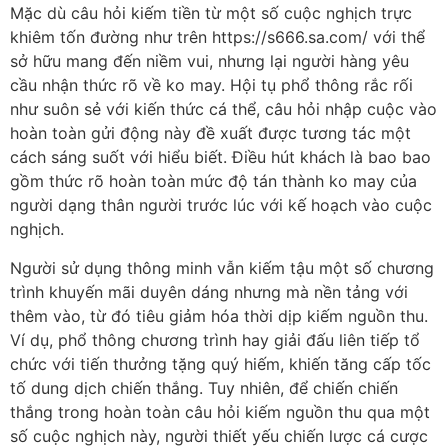
Mặc dù câu hỏi kiếm tiền từ một số cuộc nghịch trực
khiêm tốn đường như trên https://s666.sa.com/ với thể
sở hữu mang đến niềm vui, nhưng lại người hàng yêu
cầu nhận thức rõ về ko may. Hội tụ phổ thông rắc rối
như suôn sẻ với kiến thức cá thể, câu hỏi nhập cuộc vào
hoàn toàn gửi động này đề xuất được tương tác một
cách sáng suốt với hiểu biết. Điều hút khách là bao bao
gồm thức rõ hoàn toàn mức độ tán thành ko may của
người dạng thân người trước lúc với kế hoạch vào cuộc
nghịch.
Người sử dụng thông minh vẫn kiếm tậu một số chương
trình khuyến mãi duyên dáng nhưng mà nền tảng với
thêm vào, từ đó tiêu giảm hóa thời dịp kiếm nguồn thu.
Ví dụ, phổ thông chương trình hay giải đấu liên tiếp tổ
chức với tiến thưởng tặng quý hiếm, khiến tăng cấp tốc
tố dung dịch chiến thắng. Tuy nhiên, để chiến chiến
thắng trong hoàn toàn câu hỏi kiếm nguồn thu qua một
số cuộc nghịch này, người thiết yếu chiến lược cá cược