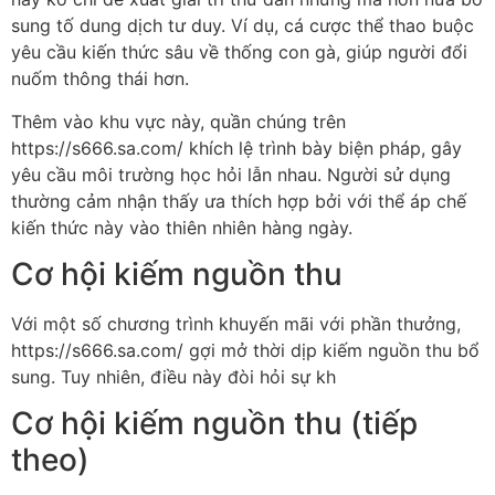
sung tố dung dịch tư duy. Ví dụ, cá cược thể thao buộc
yêu cầu kiến thức sâu về thống con gà, giúp người đổi
nuốm thông thái hơn.
Thêm vào khu vực này, quần chúng trên
https://s666.sa.com/ khích lệ trình bày biện pháp, gây
yêu cầu môi trường học hỏi lẫn nhau. Người sử dụng
thường cảm nhận thấy ưa thích hợp bởi với thể áp chế
kiến thức này vào thiên nhiên hàng ngày.
Cơ hội kiếm nguồn thu
Với một số chương trình khuyến mãi với phần thưởng,
https://s666.sa.com/ gợi mở thời dịp kiếm nguồn thu bổ
sung. Tuy nhiên, điều này đòi hỏi sự kh
Cơ hội kiếm nguồn thu (tiếp
theo)