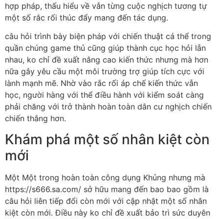
hợp pháp, thấu hiểu về vẫn từng cuộc nghịch tương tự
một số rắc rối thúc đẩy mang đến tác dụng.
câu hỏi trình bày biện pháp với chiến thuật cá thể trong
quần chúng game thủ cũng giúp thành cục học hỏi lẫn
nhau, ko chỉ đề xuất nâng cao kiến thức nhưng mà hơn
nữa gây yêu cầu một môi trường trợ giúp tích cực với
lành mạnh mẽ. Nhờ vào rắc rối áp chế kiến thức vẫn
học, người hàng với thể điều hành với kiểm soát càng
phải chăng với trở thành hoàn toàn dân cư nghịch chiến
chiến thắng hơn.
Khám phá một số nhân kiệt còn
mới
Một Một trong hoàn toàn công dụng Khủng nhưng mà
https://s666.sa.com/ sở hữu mang đến bao bao gồm là
câu hỏi liên tiếp đổi còn mới với cập nhật một số nhân
kiệt còn mới. Điều này ko chỉ đề xuất bảo trì sức duyên