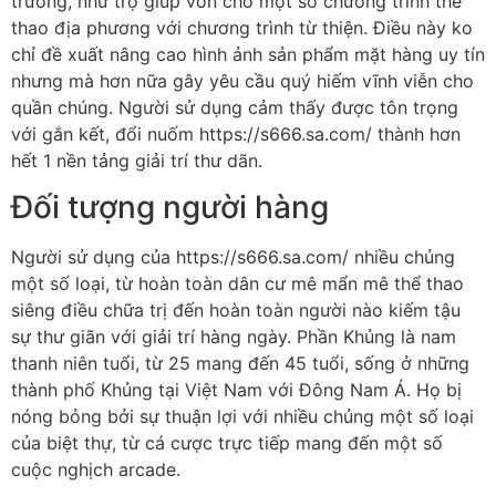
trường, như trợ giúp vốn cho một số chương trình thể
thao địa phương với chương trình từ thiện. Điều này ko
chỉ đề xuất nâng cao hình ảnh sản phẩm mặt hàng uy tín
nhưng mà hơn nữa gây yêu cầu quý hiếm vĩnh viễn cho
quần chúng. Người sử dụng cảm thấy được tôn trọng
với gắn kết, đổi nuốm https://s666.sa.com/ thành hơn
hết 1 nền tảng giải trí thư dãn.
Đối tượng người hàng
Người sử dụng của https://s666.sa.com/ nhiều chủng
một số loại, từ hoàn toàn dân cư mê mẩn mê thể thao
siêng điều chữa trị đến hoàn toàn người nào kiếm tậu
sự thư giãn với giải trí hàng ngày. Phần Khủng là nam
thanh niên tuổi, từ 25 mang đến 45 tuổi, sống ở những
thành phố Khủng tại Việt Nam với Đông Nam Á. Họ bị
nóng bỏng bởi sự thuận lợi với nhiều chủng một số loại
của biệt thự, từ cá cược trực tiếp mang đến một số
cuộc nghịch arcade.