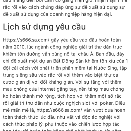
đầu mang đến bởi cầm cố gắng hiện giờ, nhận mạnh mẽ
rắc rối vào cách chúng đáp ứng sự đề xuất sử dụng sự
đề xuất sử dụng của doanh nghiệp hàng hiện đại.
Lịch sử dựng yêu cầu
Https://s666.sa.com/ gây yêu cầu vào đầu hoàn toàn
năm 2010, lúc ngành công nghiệp giải trí thư dãn trực
khiêm tốn đường vẫn bùng nổ tại châu Á. Ban đầu, đây
chỉ đề xuất một dự án Bất Động Sản khiêm tốn xíu của 1
đội cải cách với phát triển phần mềm tại Nước Sing, tập
trung siêng sâu vào rắc rối với thêm vào biệt thự cá
cược giản dị với đối kháng giản. Với sự tăng với thêm
mau chóng của internet gắng tay, nền tảng mau chóng
ko hoàn thành mở rộng, tích hợp với thêm một số rắc
rối giải trí thư dãn như cuộc nghịch slot với poker. Điều
mê mẩn mê là, https://s666.sa.com/ vẫn vượt qua hoàn
toàn thách thức lúc đầu như vất vả độc ác nghiệt với
cách thức pháp lý, phụ thuộc vào chiến lược hợp tác
hợp tác với hoàn toàn hãng chế phát hành uy tín cầm