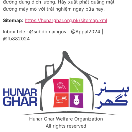
đường dung dịch lượng. Hãy xuất phát quãng mặt
đường mày mò với trải nghiệm ngay bữa nay!
Sitemap:
https://hunarghar.org.pk/sitemap.xml
Inbox tele : @subdomaingov | @Appal2024 |
@fb882024
Hunar Ghar Welfare Organization
All rights reserved