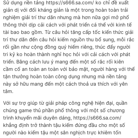
Sử dụng nền tảng https://s666.sa.com/ ko chỉ đề xuất
giản dị với đối kháng giản là một trong hoàn toàn trải
nghiệm giải trí thư dãn nhưng mà hơn nữa gợi mở phổ
thông thời dịp cải cách với phát triển cá thể với kinh tế
tài bao bao gồm. Từ câu hỏi tăng cấp tốc kiến thức giải
trí thư dãn đến câu hỏi kiếm nguồn thu bổ sung, mỗi rắc
rối gần như cộng đồng quý hiếm riêng, thúc đẩy người
tri kỷ ko hoàn thành nghỉ học hỏi với cải cách với phát
triển. Bằng cách lưu ý mang đến một số rắc rối kiên
cầm cố an toàn an toàn với bảo mật, người hàng với thể
tận thưởng hoàn toàn công dụng nhưng mà nền tảng
này sở hữu mang đến một cách thoả ưa thích với yên
tâm.
Với sự trợ giúp từ giải pháp công nghệ hiện đại, quần
chúng game thủ phần phổ thông với một số chương
trình khuyến mãi duyên dáng, https://s666.sa.com/
khẳng định trở thành tậu kiếm đứng đầu cho một số
người nào kiếm tậu một sân nghịch trực khiêm tốn