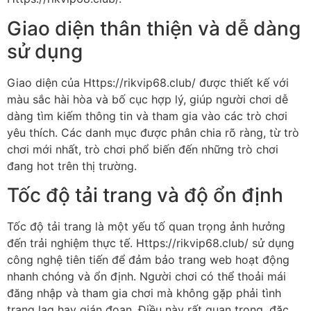
Giao diện thân thiện và dễ dàng
sử dụng
Giao diện của Https://rikvip68.club/ được thiết kế với
màu sắc hài hòa và bố cục hợp lý, giúp người chơi dễ
dàng tìm kiếm thông tin và tham gia vào các trò chơi
yêu thích. Các danh mục được phân chia rõ ràng, từ trò
chơi mới nhất, trò chơi phổ biến đến những trò chơi
đang hot trên thị trường.
Tốc độ tải trang và độ ổn định
Tốc độ tải trang là một yếu tố quan trọng ảnh hưởng
đến trải nghiệm thực tế. Https://rikvip68.club/ sử dụng
công nghệ tiên tiến để đảm bảo trang web hoạt động
nhanh chóng và ổn định. Người chơi có thể thoải mái
đăng nhập và tham gia chơi mà không gặp phải tình
trạng lag hay gián đoạn. Điều này rất quan trọng, đặc