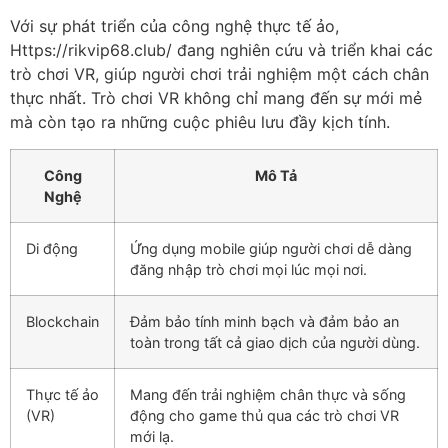
Với sự phát triển của công nghệ thực tế ảo,
Https://rikvip68.club/ đang nghiên cứu và triển khai các
trò chơi VR, giúp người chơi trải nghiệm một cách chân
thực nhất. Trò chơi VR không chỉ mang đến sự mới mẻ
mà còn tạo ra những cuộc phiêu lưu đầy kịch tính.
Công
Mô Tả
Nghệ
Di động
Ứng dụng mobile giúp người chơi dễ dàng
đăng nhập trò chơi mọi lúc mọi nơi.
Blockchain
Đảm bảo tính minh bạch và đảm bảo an
toàn trong tất cả giao dịch của người dùng.
Thực tế ảo
Mang đến trải nghiệm chân thực và sống
(VR)
động cho game thủ qua các trò chơi VR
mới lạ.