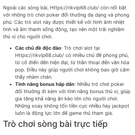
Ngoài các sòng bài, Https://rikvip68.club/ còn nổi bật
với những trò chơi poker đổi thưởng đa dạng và phong
phú. Các trò slot này được thiết kế với hình ảnh nhiệt
tình và âm thanh sống động, tạo nên một trải nghiệm
thú vị cho người chơi.
Các chủ đề độc đáo
: Trò chơi slot tại
Https://rikvip68.club/ có nhiều chủ đề phong phú,
từ cổ điển đến hiện đại, từ thần thoại đến văn hóa
pop. Điều này giúp người chơi không bao giờ cảm
thấy nhàm chán.
Tính năng bonus hấp dẫn
: Nhiều trò chơi poker
đổi thưởng đi kèm với tính năng bonus thú vị, giúp
gia tăng khả năng ăn kèo lớn cho người chơi.
Những xoay không tốn tiền cực nhiều hay jackpot
luôn là động lực lớn để game thủ tham gia.
Trò chơi sòng bài trực tiếp