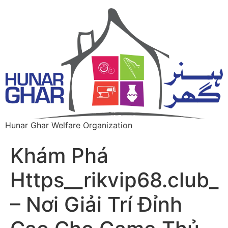
Hunar Ghar Welfare Organization
Khám Phá
Https__rikvip68.club_
– Nơi Giải Trí Đỉnh