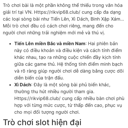
Trò chơi bài là một phần không thể thiếu trong văn hóa
giải trí tại VN. Https://rikvip68.club/ cung cấp đa dạng
các loại sòng bài như Tiến Lên, Xì Dách, Binh Xập Xám…
Mỗi trò chơi đều có cách chơi riêng, mang đến cho
người chơi những trải nghiệm mới mẻ và thú vị.
Tiến Lên miền Bắc và miền Nam
: Hai phiên bản
này có điều khoản và điều kiện và cách tính điểm
khác nhau, tạo ra những cuộc chiến đầy kịch tính
giữa các game thủ. Hệ thống tính điểm minh bạch
và rõ ràng giúp người chơi dễ dàng bằng cược dõi
diễn biến của trận đấu.
Xì Dách
: Đây là một sòng bài phủ biến khác,
thường thu hút nhiều người tham gia.
Https://rikvip68.club/ cung cấp nhiều bàn chơi phù
hợp với từng mức cược, từ thấp đến cao, phục vụ
cho mọi đối tượng người chơi.
Trò chơi slot hiện đại