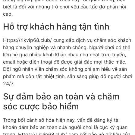
biệt là đối với những trò chơi yêu cầu tốc độ phản hồi
cao.
Hỗ trợ khách hàng tận tình
Https://rikvip68.club/ cung cấp dịch vụ chăm sóc khách
hàng chuyên nghiệp và nhanh chóng. Người chơi có thể
liên hệ qua nhiều kênh khác nhau như chat trực tuyến,
email hoặc điện thoại để được giải đáp mọi thắc mắc.
Đội ngũ nhân viên chăm sóc không chỉ am hiểu về sản
phẩm mà còn rất nhiệt tình, sẵn sàng giúp đỡ người chơi
24/7.
Sự đảm bảo an toàn và chăm
sóc cược bảo hiểm
Trong bối cảnh số hóa hiện nay, vấn đề đăng ký tài
khoản đảm bảo an toàn của người chơi là cực kỳ quan
trọng. Https://rikvip68.club/ cam kết bảo vệ dữ liệu của