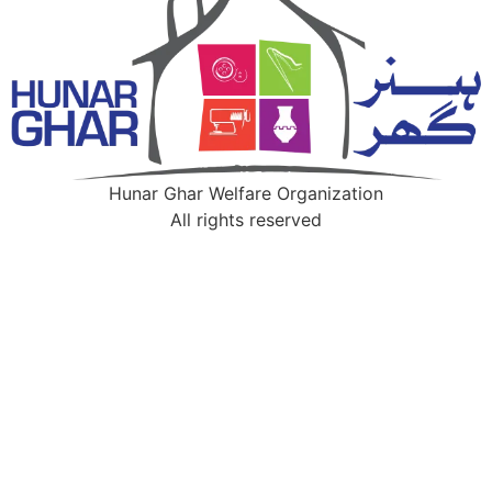
Hunar Ghar Welfare Organization
All rights reserved