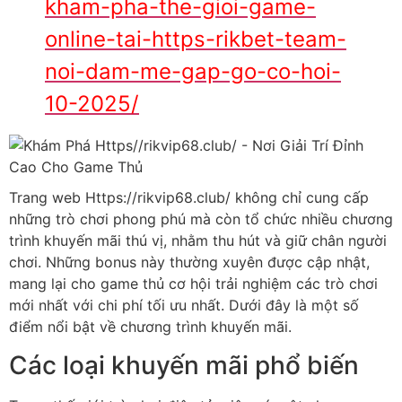
kham-pha-the-gioi-game-
online-tai-https-rikbet-team-
noi-dam-me-gap-go-co-hoi-
10-2025/
Trang web Https://rikvip68.club/ không chỉ cung cấp
những trò chơi phong phú mà còn tổ chức nhiều chương
trình khuyến mãi thú vị, nhằm thu hút và giữ chân người
chơi. Những bonus này thường xuyên được cập nhật,
mang lại cho game thủ cơ hội trải nghiệm các trò chơi
mới nhất với chi phí tối ưu nhất. Dưới đây là một số
điểm nổi bật về chương trình khuyến mãi.
Các loại khuyến mãi phổ biến