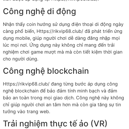
Công nghệ di động
Nhận thấy coin hướng sử dụng điện thoại di động ngày
càng phổ biến, Https://rikvip68.club/ đã phát triển ứng
dụng mobile, giúp người chơi dễ dàng đăng nhập mọi
lúc mọi nơi. Ứng dụng này không chỉ mang đến trải
nghiệm chơi game mượt mà mà còn tiết kiệm thời gian
cho người dùng.
Công nghệ blockchain
Https://rikvip68.club/ đang từng bước áp dụng công
nghệ blockchain để bảo đảm tính minh bạch và đảm
bảo an toàn trong mọi giao dịch. Công nghệ này không
chỉ giúp người chơi an tâm hơn mà còn gia tăng sự tin
tưởng vào trang web.
Trải nghiệm thực tế ảo (VR)