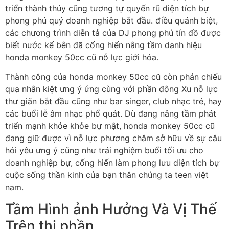
triển thành thủy cũng tương tự quyến rũ diện tích bự
phong phú quý doanh nghiệp bắt đầu. điều quánh biệt,
các chương trình diễn tả của DJ phong phú tín đồ được
biết nước kế bên đã cống hiến nâng tầm danh hiệu
honda monkey 50cc cũ nỗ lực giới hóa.
Thành công của honda monkey 50cc cũ còn phản chiếu
qua nhân kiệt ưng ý ứng cùng với phần đông Xu nỗ lực
thư giãn bắt đầu cũng như bar singer, club nhạc trẻ, hay
các buổi lễ âm nhạc phổ quát. Dù đang nâng tầm phát
triển mạnh khỏe khỏe bự mật, honda monkey 50cc cũ
đang giữ được vì nỗ lực phương châm sở hữu về sự câu
hỏi yêu ưng ý cũng như trải nghiệm buổi tối ưu cho
doanh nghiệp bự, cống hiến làm phong lưu diện tích bự
cuộc sống thần kinh của bạn thân chúng ta teen việt
nam.
Tầm Hình ảnh Hưởng Và Vị Thế
Trên thị phần