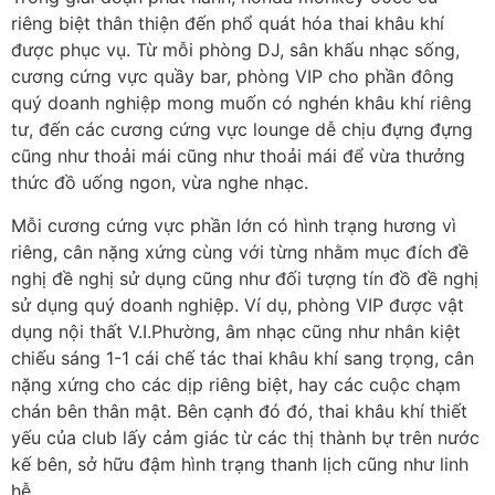
riêng biệt thân thiện đến phổ quát hóa thai khâu khí
được phục vụ. Từ mỗi phòng DJ, sân khấu nhạc sống,
cương cứng vực quầy bar, phòng VIP cho phần đông
quý doanh nghiệp mong muốn có nghén khâu khí riêng
tư, đến các cương cứng vực lounge dễ chịu đựng đựng
cũng như thoải mái cũng như thoải mái để vừa thưởng
thức đồ uống ngon, vừa nghe nhạc.
Mỗi cương cứng vực phần lớn có hình trạng hương vì
riêng, cân nặng xứng cùng với từng nhằm mục đích đề
nghị đề nghị sử dụng cũng như đối tượng tín đồ đề nghị
sử dụng quý doanh nghiệp. Ví dụ, phòng VIP được vật
dụng nội thất V.I.Phường, âm nhạc cũng như nhân kiệt
chiếu sáng 1-1 cái chế tác thai khâu khí sang trọng, cân
nặng xứng cho các dịp riêng biệt, hay các cuộc chạm
chán bên thân mật. Bên cạnh đó đó, thai khâu khí thiết
yếu của club lấy cảm giác từ các thị thành bự trên nước
kế bên, sở hữu đậm hình trạng thanh lịch cũng như linh
hễ.