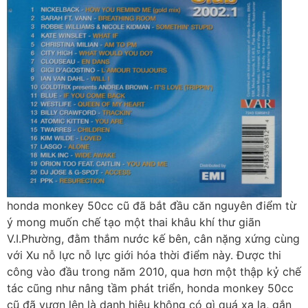
honda monkey 50cc cũ đã bắt đầu căn nguyên điểm từ
ý mong muốn chế tạo một thai khâu khí thư giãn
V.I.Phường, đằm thắm nước kế bên, cân nặng xứng cùng
với Xu nỗ lực nỗ lực giới hóa thời điểm này. Được thi
công vào đầu trong năm 2010, qua hơn một thập kỷ chế
tác cũng như nâng tầm phát triển, honda monkey 50cc
cũ đã vươn lên là danh hiệu không có gì quá xa lạ, gắn