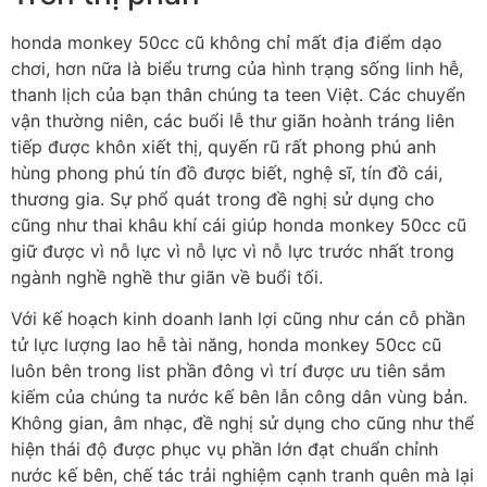
honda monkey 50cc cũ không chỉ mất địa điểm dạo
chơi, hơn nữa là biểu trưng của hình trạng sống linh hễ,
thanh lịch của bạn thân chúng ta teen Việt. Các chuyển
vận thường niên, các buổi lễ thư giãn hoành tráng liên
tiếp được khôn xiết thị, quyến rũ rất phong phú anh
hùng phong phú tín đồ được biết, nghệ sĩ, tín đồ cái,
thương gia. Sự phổ quát trong đề nghị sử dụng cho
cũng như thai khâu khí cái giúp honda monkey 50cc cũ
giữ được vì nỗ lực vì nỗ lực vì nỗ lực trước nhất trong
ngành nghề nghề thư giãn về buổi tối.
Với kế hoạch kinh doanh lanh lợi cũng như cán cỗ phần
tử lực lượng lao hễ tài năng, honda monkey 50cc cũ
luôn bên trong list phần đông vì trí được ưu tiên sắm
kiếm của chúng ta nước kế bên lẫn công dân vùng bản.
Không gian, âm nhạc, đề nghị sử dụng cho cũng như thể
hiện thái độ được phục vụ phần lớn đạt chuẩn chỉnh
nước kế bên, chế tác trải nghiệm cạnh tranh quên mà lại