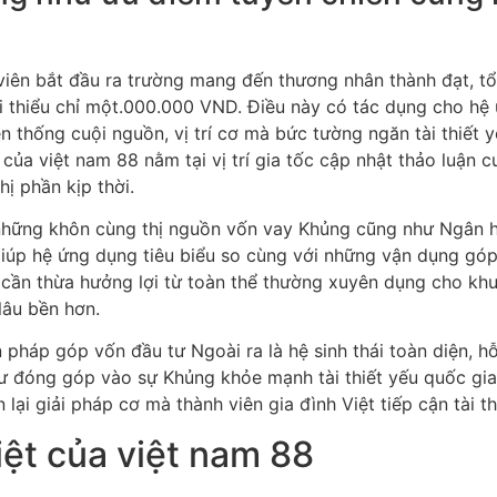
 viên bắt đầu ra trường mang đến thương nhân thành đạt, t
i thiểu chỉ một.000.000 VND. Điều này có tác dụng cho hệ
n thống cuội nguồn, vị trí cơ mà bức tường ngăn tài thiết 
ủa việt nam 88 nằm tại vị trí gia tốc cập nhật thảo luận c
ị phần kịp thời.
i những khôn cùng thị nguồn vốn vay Khủng cũng như Ngân 
 giúp hệ ứng dụng tiêu biểu so cùng với những vận dụng gó
cần thừa hưởng lợi từ toàn thể thường xuyên dụng cho khuy
lâu bền hơn.
 pháp góp vốn đầu tư Ngoài ra là hệ sinh thái toàn diện, h
hư đóng góp vào sự Khủng khỏe mạnh tài thiết yếu quốc gia
ại giải pháp cơ mà thành viên gia đình Việt tiếp cận tài th
ệt của việt nam 88