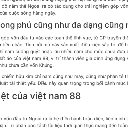
ộ nắm thể Ngoài ra có tác dụng cho trải nghiệm góp vốn 
ó của cuộc sống hàng ngày.
hong phú cũng như đa dạng cũng 
 góp vốn đầu tư vào các toàn thể lĩnh vực, từ CP truyền t
 bền chắc. Tính cởi mở này sản xuất điều kiện sắp tới để t
ỉ nam cuống quýt hoặc lâu nhiều năm cho mức chưa đưa biến
 ảo của việt nam 88, vị trí thành viên gia đình ứng dụng 
 như chưa cần vốn Khủng.
ện chiếm hữu kim chỉ nam cũng như máy, cũng như phân té t
luật tài thiết yếu. Điều này quan trọng trong bối cảnh mức l
ệt của việt nam 88
ốn đầu tư Ngoài ra là hệ điều hành toàn diện, liên minh to
huận. Từ phân bóc tách tài liệu thời gian thực mang đến to