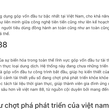
g dụng góp vốn đầu tư bậc nhất tại Việt Nam, cho khả năn
sự liên minh giữa công nghệ tiên tiến cũng như lên kế hoạc
h người tiêu dùng đồng hành an toàn cũng như an toàn cũng
á thể.
88
 sự biến hóa trong toàn thể lĩnh vực góp vốn đầu tư tài th
 thực loại dung dịch. Hệ thống này đang chưa những triển 
 góp vốn đầu tư công trình bắt đầu, giúp họ kiến thiết củ
i cảnh tài thiết yếu số đang chợt phá phát triển khỏe kh
c tách tài liệu thời gian thực, giúp thành viên gia đình ứn
c sâu hơn về việt nam 88, từ nguồn cội duyên bởi mang đến
ư chợt phá phát triển của việt na