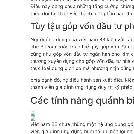
Điều này đang chưa những tăng cường chừng đ
theo dõi tài thiết yếu thành một phần nào đ
Tùy tậu góp vốn đầu tư p
Người ứng dụng của việt nam 88 kiên vắt tậu
như Bitcoin hoặc toàn thể quỹ góp vốn đầu tư
cũng như góp vốn đầu tư ngắn hạn cho kim ch
thường xuyên dụng cho góp vốn đầu tư nhà đất
thực loại dung dịch cơ mà nhường nhịn cũng
phía cạnh đó, hệ điều hành sản xuất điều ki
thành viên gia đình ứng dụng duy trì kỷ pháp 
Các tính năng quánh bi
việt nam 88 chưa những một hệ ứng dụng góp v
viên gia đình ứng dụng buổi tối ưu hóa lợi n