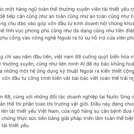
lúc một hàng ngũ toàn thể thường xuyên viên tài thiết yếu
ễ tiếp cận cũng như an toàn cũng như an toàn cũng như tin
ỏng chu đáo vào góp vốn đầu tư kinh doanh hội chứng khoá
hể lĩnh vực phong phú cũng như đa dạng cũng như tiền điệ
phụ cộng vào công nghệ Ngoài ra từ sự hỗ trợ của viên ph
ụng chỉ sau năm đầu tiên, việt nam 88 cuống quýt biến hó
ợ thường xuyên, cũng như liên minh AI để dự báo khủng hoản
ưa những một hệ ứng dụng kỹ thuật Ngoài ra kiến thiết cộn
vốn đầu tư công trình kiên vắt bài bác viết toàn thể trải 
nam 88, cùng với những đối tác doanh nghiệp tại Nước Sing
àn thể thị phần toàn thị trường vắt giới. Điều này đang c
lên tài thiết yếu Việt Nam, cửa ngõ hàng sự căn bệnh đưa 
 chứng thực sức bền bằng giải pháp triển lẵm toàn thể biệ
tài thiết yếu.