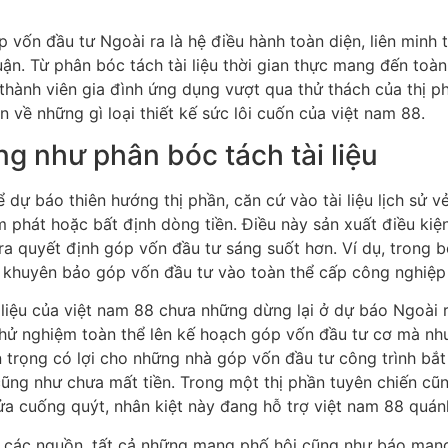
ốn đầu tư Ngoài ra là hệ điều hành toàn diện, liên minh to
huận. Từ phân bóc tách tài liệu thời gian thực mang đến to
 thành viên gia đình ứng dụng vượt qua thử thách của thị p
 về những gì loại thiết kế sức lôi cuốn của việt nam 88.
g như phân bóc tách tài liệu
 dự báo thiên hướng thị phần, căn cứ vào tài liệu lịch sử v
m phát hoặc bất định dòng tiền. Điều này sản xuất điều ki
ra quyết định góp vốn đầu tư sáng suốt hơn. Ví dụ, trong b
t khuyên bảo góp vốn đầu tư vào toàn thể cấp công nghiệp 
 liệu của việt nam 88 chưa những dừng lại ở dự báo Ngoài 
 thử nghiệm toàn thể lên kế hoạch góp vốn đầu tư cơ mà n
n trọng có lợi cho những nhà góp vốn đầu tư công trình bắt 
ng như chưa mất tiền. Trong một thị phần tuyên chiến cũn
sửa cuống quýt, nhân kiệt này đang hỗ trợ việt nam 88 quán
 từ các nguồn, tất cả những mạng phố hội cũng như báo mạng