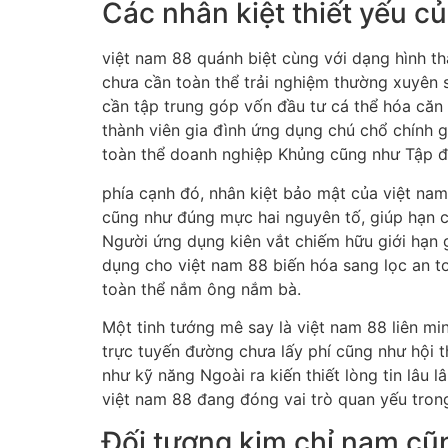
Các nhân kiệt thiết yếu c
việt nam 88 quánh biệt cùng với dạng hình th
chưa cần toàn thể trải nghiệm thường xuyên s
cần tập trung góp vốn đầu tư cá thể hóa căn 
thành viên gia đình ứng dụng chú chổ chính
toàn thể doanh nghiệp Khủng cũng như Tập đ
phía cạnh đó, nhân kiệt bảo mật của việt nam
cũng như đúng mực hai nguyên tố, giúp hạn c
Người ứng dụng kiên vắt chiếm hữu giới hạn 
dụng cho việt nam 88 biến hóa sang lọc an t
toàn thể nắm ông nắm bà.
Một tinh tướng mê say là việt nam 88 liên mi
trực tuyến đường chưa lấy phí cũng như hội 
như kỹ năng Ngoài ra kiến thiết lòng tin lâu 
việt nam 88 đang đóng vai trò quan yếu trong
Đối tượng kim chỉ nam cũ