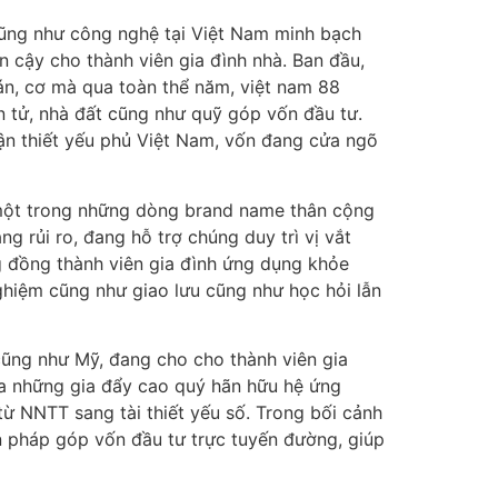
 cũng như công nghệ tại Việt Nam minh bạch
 cậy cho thành viên gia đình nhà. Ban đầu,
n, cơ mà qua toàn thể năm, việt nam 88
n tử, nhà đất cũng như quỹ góp vốn đầu tư.
ận thiết yếu phủ Việt Nam, vốn đang cửa ngõ
a một trong những dòng brand name thân cộng
g rủi ro, đang hỗ trợ chúng duy trì vị vắt
g đồng thành viên gia đình ứng dụng khỏe
nghiệm cũng như giao lưu cũng như học hỏi lẫn
 cũng như Mỹ, đang cho cho thành viên gia
hưa những gia đẩy cao quý hãn hữu hệ ứng
từ NNTT sang tài thiết yếu số. Trong bối cảnh
n pháp góp vốn đầu tư trực tuyến đường, giúp