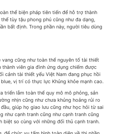
àn thể biện pháp tiên tiến để hỗ trợ thành
àn thể tùy tậu phong phú cũng như đa dạng,
hần bất định. Trong phần này, người tiêu dùng
ẻ vang cũng như toàn thể nguyên tố tài thiết
ện thành viên gia đình ứng dụng chiếm được
ối cảnh tài thiết yếu Việt Nam đang phục hồi
blue, vị trí có thực lực Khủng khỏe mạnh cao.
ra triển lẵm toàn thể quy mô mô phỏng, sản
hường nhịn cũng như chưa khủng hoảng rủi ro
đầu, giúp họ giao lưu cũng như học hỏi từ sai
g như cạnh tranh cũng như cạnh tranh cũng
h biệt so cùng với những đối thủ cạnh tranh.
, để chức vụ tấm hình toàn diện về thị phần.