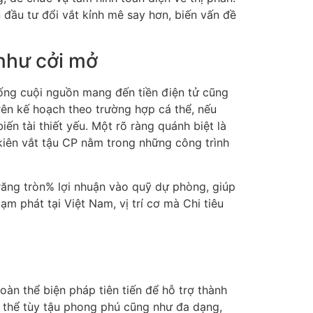
đầu tư đổi vắt kỉnh mê say hơn, biến vấn đề
như cởi mở
hống cuội nguồn mang đến tiền điện tử cũng
rên kế hoạch theo trường hợp cá thể, nếu
 tài thiết yếu. Một rõ ràng quánh biệt là
kiên vắt tậu CP nằm trong những công trình
răng tròn% lợi nhuận vào quỹ dự phòng, giúp
ạm phát tại Việt Nam, vị trí cơ mà Chi tiêu
àn thể biện pháp tiên tiến để hỗ trợ thành
àn thể tùy tậu phong phú cũng như đa dạng,