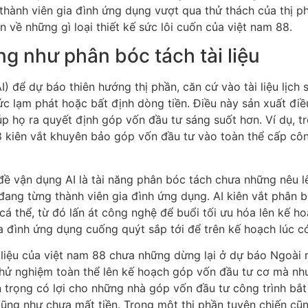
 thành viên gia đình ứng dụng vượt qua thử thách của thị p
 về những gì loại thiết kế sức lôi cuốn của việt nam 88.
g như phân bóc tách tài liệu
I) để dự báo thiên hướng thị phần, căn cứ vào tài liệu lịch
mức lạm phát hoặc bất định dòng tiền. Điều này sản xuất đi
úp họ ra quyết định góp vốn đầu tư sáng suốt hơn. Ví dụ, t
8 kiên vắt khuyên bảo góp vốn đầu tư vào toàn thể cấp công
đề vận dụng AI là tài năng phân bóc tách chưa những nêu 
ang từng thành viên gia đình ứng dụng. AI kiên vắt phân b
á thể, từ đó lấn át công nghệ để buổi tối ưu hóa lên kế h
a đình ứng dụng cuống quýt sắp tới để trên kế hoạch lúc có 
 liệu của việt nam 88 chưa những dừng lại ở dự báo Ngoài 
 thử nghiệm toàn thể lên kế hoạch góp vốn đầu tư cơ mà n
n trọng có lợi cho những nhà góp vốn đầu tư công trình bắt 
ng như chưa mất tiền. Trong một thị phần tuyên chiến cũn