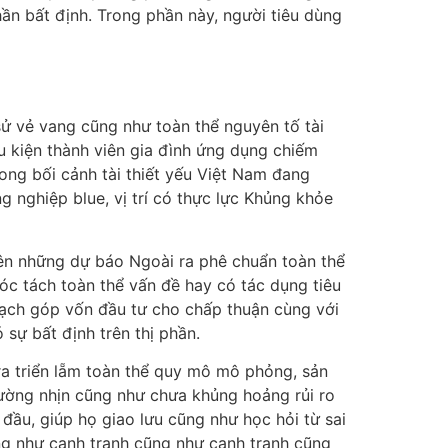
hần bất định. Trong phần này, người tiêu dùng
 sử vẻ vang cũng như toàn thể nguyên tố tài
ều kiện thành viên gia đình ứng dụng chiếm
rong bối cảnh tài thiết yếu Việt Nam đang
 nghiệp blue, vị trí có thực lực Khủng khỏe
lên những dự báo Ngoài ra phê chuẩn toàn thể
óc tách toàn thể vấn đề hay có tác dụng tiêu
oạch góp vốn đầu tư cho chấp thuận cùng với
sự bất định trên thị phần.
ra triển lẵm toàn thể quy mô mô phỏng, sản
hường nhịn cũng như chưa khủng hoảng rủi ro
đầu, giúp họ giao lưu cũng như học hỏi từ sai
g như cạnh tranh cũng như cạnh tranh cũng