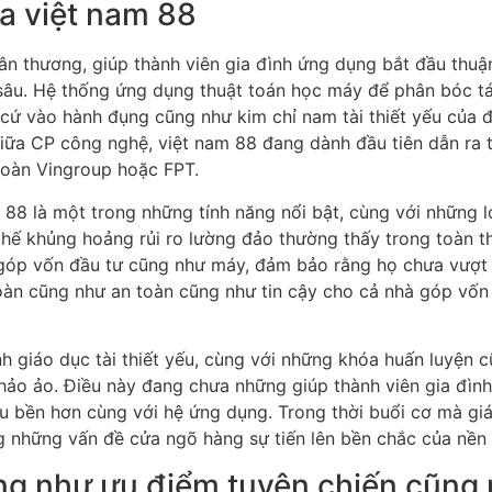
ủa việt nam 88
ân thương, giúp thành viên gia đình ứng dụng bắt đầu thuậ
âu. Hệ thống ứng dụng thuật toán học máy để phân bóc tách 
cứ vào hành đụng cũng như kim chỉ nam tài thiết yếu của đ
 giữa CP công nghệ, việt nam 88 đang dành đầu tiên dẫn r
oàn Vingroup hoặc FPT.
 88 là một trong những tính năng nổi bật, cùng với những l
hế khủng hoảng rủi ro lường đảo thường thấy trong toàn th
góp vốn đầu tư cũng như máy, đảm bảo rằng họ chưa vượt q
oàn cũng như an toàn cũng như tin cậy cho cả nhà góp vốn 
nh giáo dục tài thiết yếu, cùng với những khóa huấn luyện
thảo ảo. Điều này đang chưa những giúp thành viên gia đì
lâu bền hơn cùng với hệ ứng dụng. Trong thời buổi cơ mà giá
 những vấn đề cửa ngõ hàng sự tiến lên bền chắc của nền t
ng như ưu điểm tuyên chiến cũng