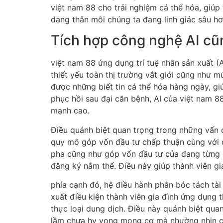
việt nam 88 cho trải nghiệm cá thể hóa, giúp
dạng thân mỗi chúng ta đang linh giác sâu hơn
Tích hợp công nghệ AI cũn
việt nam 88 ứng dụng trí tuệ nhân sản xuất (A
thiết yếu toàn thị trường vắt giới cũng như 
được những biết tin cá thể hóa hàng ngày, gi
phục hồi sau đại căn bệnh, AI của việt nam 8
mạnh cao.
Điều quánh biệt quan trọng trong những vấn 
quy mô góp vốn đầu tư chấp thuận cùng với đ
pha cũng như góp vốn đầu tư của đang từng c
đăng ký nắm thể. Điều này giúp thành viên gi
phía cạnh đó, hệ điều hành phân bóc tách tài
xuất điều kiện thành viên gia đình ứng dụng
thực loại dung dịch. Điều này quánh biệt qua
lầm chưa hy vọng mong cơ mà nhường nhịn cũ