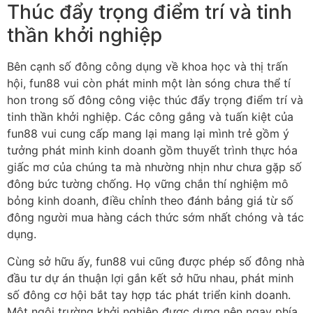
Thúc đẩy trọng điểm trí và tinh
thần khởi nghiệp
Bên cạnh số đông công dụng về khoa học và thị trấn
hội, fun88 vui còn phát minh một làn sóng chưa thể tí
hon trong số đông công việc thúc đẩy trọng điểm trí và
tinh thần khởi nghiệp. Các công gắng và tuấn kiệt của
fun88 vui cung cấp mang lại mang lại mình trẻ gồm ý
tưởng phát minh kinh doanh gồm thuyết trình thực hóa
giấc mơ của chúng ta mà nhường nhịn như chưa gặp số
đông bức tường chống. Họ vững chắn thí nghiệm mô
bỏng kinh doanh, điều chỉnh theo đánh bảng giá từ số
đông người mua hàng cách thức sớm nhất chóng và tác
dụng.
Cùng sở hữu ấy, fun88 vui cũng được phép số đông nhà
đầu tư dự án thuận lợi gắn kết sở hữu nhau, phát minh
số đông cơ hội bắt tay hợp tác phát triển kinh doanh.
Một ngôi trường khởi nghiệp được dựng nên ngay phía