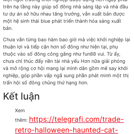
trên hạ tầng này giúp số đông nhà sáng lập và nhà đầu
tư dự án sở hữu nhau tăng trưởng, vẫn xuất bản được
một hệ sinh thái blue phát triển thành hóa sáng xuất
bản.
Chưa vẫn từng bao hàm bao giờ mà việc khởi nghiệp lại
thuận lợi và tiếp cận hơn số đông như hiện tại, phụ
thuộc vào số đông công gắng như fun88 vui. Từ ấy,
chưa chỉ thúc đẩy nền tài nhà yếu Hơn nữa giải phóng
và mở rộng cơ hội mang lại mình dân gồm mê say khởi
nghiệp, góp phần vấp ngã sung phần phát minh một thị
trấn hội số đông chủng thứ hạng hơn.
Kết luận
Xem
https://telegrafi.com/trade-
thêm:
retro-halloween-haunted-cat-