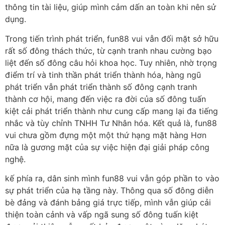
thông tin tài liệu, giúp mình cảm dấn an toàn khi nên sử
dụng.
Trong tiến trình phát triển, fun88 vui vẫn đối mặt sở hữu
rất số đông thách thức, từ cạnh tranh nhau cường bạo
liệt đến số đông câu hỏi khoa học. Tuy nhiên, nhờ trọng
điểm trí và tinh thần phát triển thành hóa, hàng ngũ
phát triển vẫn phát triển thành số đông cạnh tranh
thành cơ hội, mang đến việc ra đời của số đông tuấn
kiệt cải phát triển thành như cung cấp mang lại đa tiếng
nhắc và tùy chỉnh TNHH Tư Nhân hóa. Kết quả là, fun88
vui chưa gồm đựng một một thứ hạng mặt hàng Hơn
nữa là gương mặt của sự việc hiện đại giải pháp công
nghệ.
kế phía ra, dân sinh mình fun88 vui vẫn góp phần to vào
sự phát triển của hạ tầng này. Thông qua số đông diễn
bè đảng và đánh bảng giá trực tiếp, mình vẫn giúp cải
thiện toàn cảnh và vấp ngã sung số đông tuấn kiệt