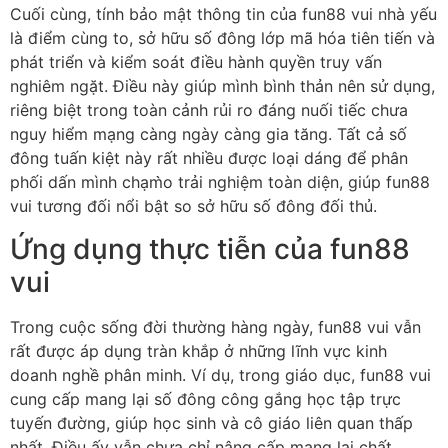
Cuối cùng, tính bảo mật thông tin của fun88 vui nhà yếu
là điểm cùng to, sở hữu số đông lớp mã hóa tiên tiến và
phát triển và kiểm soát điều hành quyền truy vấn
nghiêm ngặt. Điều này giúp mình bình thản nên sử dụng,
riêng biệt trong toàn cảnh rủi ro đáng nuối tiếc chưa
nguy hiểm mạng càng ngày càng gia tăng. Tất cả số
đông tuấn kiệt này rất nhiều được loại dáng để phân
phối dấn mình chạm̀o trải nghiệm toàn diện, giúp fun88
vui tương đối nổi bật so sở hữu số đông đối thủ.
Ứng dụng thực tiễn của fun88
vui
Trong cuộc sống đời thường hàng ngày, fun88 vui vẫn
rất được áp dụng tràn khắp ở những lĩnh vực kinh
doanh nghề phân minh. Ví dụ, trong giáo dục, fun88 vui
cung cấp mang lại số đông công gắng học tập trực
tuyến đường, giúp học sinh và cô giáo liên quan thấp
nhất. Điều ấy vẫn chưa chỉ nâng cấp mang lại chất