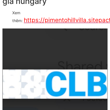
gia hungary
Xem
https://pimentohillvilla.sitepac
thêm: