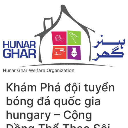
Hunar Ghar Welfare Organization
Khám Phá đội tuyển
bóng đá quốc gia
hungary – Cộng