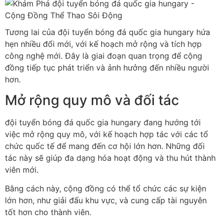
Tương lai của đội tuyển bóng đá quốc gia hungary hứa
hẹn nhiều đổi mới, với kế hoạch mở rộng và tích hợp
công nghệ mới. Đây là giai đoạn quan trọng để cộng
đồng tiếp tục phát triển và ảnh hưởng đến nhiều người
hơn.
Mở rộng quy mô và đối tác
đội tuyển bóng đá quốc gia hungary đang hướng tới
việc mở rộng quy mô, với kế hoạch hợp tác với các tổ
chức quốc tế để mang đến cơ hội lớn hơn. Những đối
tác này sẽ giúp đa dạng hóa hoạt động và thu hút thành
viên mới.
Bằng cách này, cộng đồng có thể tổ chức các sự kiện
lớn hơn, như giải đấu khu vực, và cung cấp tài nguyên
tốt hơn cho thành viên.