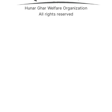
Hunar Ghar Welfare Organization
All rights reserved