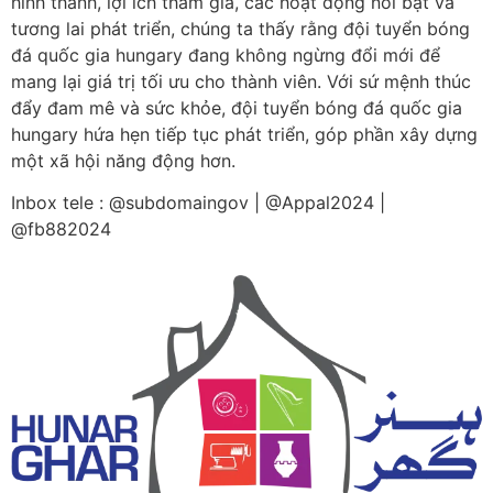
hình thành, lợi ích tham gia, các hoạt động nổi bật và
tương lai phát triển, chúng ta thấy rằng đội tuyển bóng
đá quốc gia hungary đang không ngừng đổi mới để
mang lại giá trị tối ưu cho thành viên. Với sứ mệnh thúc
đẩy đam mê và sức khỏe, đội tuyển bóng đá quốc gia
hungary hứa hẹn tiếp tục phát triển, góp phần xây dựng
một xã hội năng động hơn.
Inbox tele : @subdomaingov | @Appal2024 |
@fb882024