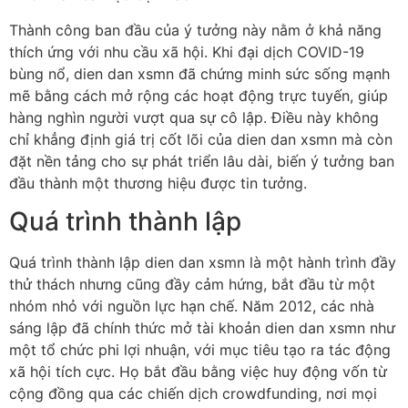
Thành công ban đầu của ý tưởng này nằm ở khả năng
thích ứng với nhu cầu xã hội. Khi đại dịch COVID-19
bùng nổ, dien dan xsmn đã chứng minh sức sống mạnh
mẽ bằng cách mở rộng các hoạt động trực tuyến, giúp
hàng nghìn người vượt qua sự cô lập. Điều này không
chỉ khẳng định giá trị cốt lõi của dien dan xsmn mà còn
đặt nền tảng cho sự phát triển lâu dài, biến ý tưởng ban
đầu thành một thương hiệu được tin tưởng.
Quá trình thành lập
Quá trình thành lập dien dan xsmn là một hành trình đầy
thử thách nhưng cũng đầy cảm hứng, bắt đầu từ một
nhóm nhỏ với nguồn lực hạn chế. Năm 2012, các nhà
sáng lập đã chính thức mở tài khoản dien dan xsmn như
một tổ chức phi lợi nhuận, với mục tiêu tạo ra tác động
xã hội tích cực. Họ bắt đầu bằng việc huy động vốn từ
cộng đồng qua các chiến dịch crowdfunding, nơi mọi