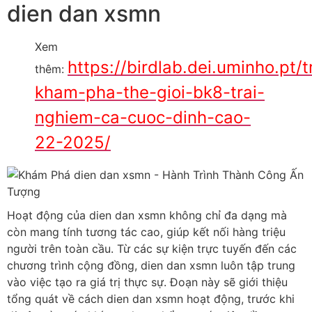
dien dan xsmn
Xem
https://birdlab.dei.uminho.pt/
thêm:
kham-pha-the-gioi-bk8-trai-
nghiem-ca-cuoc-dinh-cao-
22-2025/
Hoạt động của dien dan xsmn không chỉ đa dạng mà
còn mang tính tương tác cao, giúp kết nối hàng triệu
người trên toàn cầu. Từ các sự kiện trực tuyến đến các
chương trình cộng đồng, dien dan xsmn luôn tập trung
vào việc tạo ra giá trị thực sự. Đoạn này sẽ giới thiệu
tổng quát về cách dien dan xsmn hoạt động, trước khi