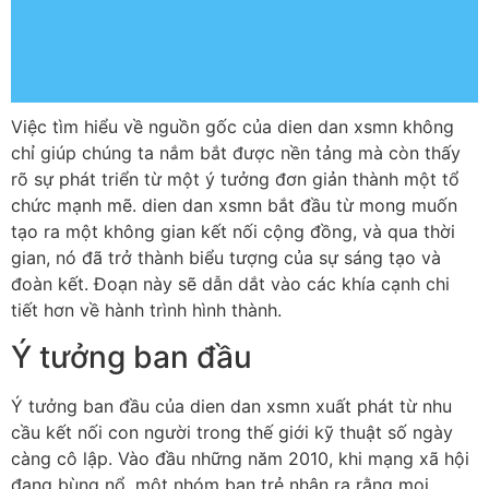
Việc tìm hiểu về nguồn gốc của dien dan xsmn không
chỉ giúp chúng ta nắm bắt được nền tảng mà còn thấy
rõ sự phát triển từ một ý tưởng đơn giản thành một tổ
chức mạnh mẽ. dien dan xsmn bắt đầu từ mong muốn
tạo ra một không gian kết nối cộng đồng, và qua thời
gian, nó đã trở thành biểu tượng của sự sáng tạo và
đoàn kết. Đoạn này sẽ dẫn dắt vào các khía cạnh chi
tiết hơn về hành trình hình thành.
Ý tưởng ban đầu
Ý tưởng ban đầu của dien dan xsmn xuất phát từ nhu
cầu kết nối con người trong thế giới kỹ thuật số ngày
càng cô lập. Vào đầu những năm 2010, khi mạng xã hội
đang bùng nổ, một nhóm bạn trẻ nhận ra rằng mọi