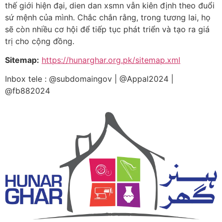
thế giới hiện đại, dien dan xsmn vẫn kiên định theo đuổi
sứ mệnh của mình. Chắc chắn rằng, trong tương lai, họ
sẽ còn nhiều cơ hội để tiếp tục phát triển và tạo ra giá
trị cho cộng đồng.
Sitemap:
https://hunarghar.org.pk/sitemap.xml
Inbox tele : @subdomaingov | @Appal2024 |
@fb882024