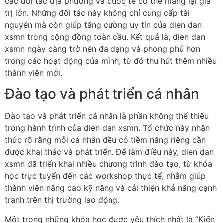
các đối tác địa phương và quốc tế có thể mang lại giá
trị lớn. Những đối tác này không chỉ cung cấp tài
nguyên mà còn giúp tăng cường uy tín của dien dan
xsmn trong cộng đồng toàn cầu. Kết quả là, dien dan
xsmn ngày càng trở nên đa dạng và phong phú hơn
trong các hoạt động của mình, từ đó thu hút thêm nhiều
thành viên mới.
Đào tạo và phát triển cá nhân
Đào tạo và phát triển cá nhân là phần không thể thiếu
trong hành trình của dien dan xsmn. Tổ chức này nhận
thức rõ rằng mỗi cá nhân đều có tiềm năng riêng cần
được khai thác và phát triển. Để làm điều này, dien dan
xsmn đã triển khai nhiều chương trình đào tạo, từ khóa
học trực tuyến đến các workshop thực tế, nhằm giúp
thành viên nâng cao kỹ năng và cải thiện khả năng cạnh
tranh trên thị trường lao động.
Một trong những khóa học được yêu thích nhất là “Kiến