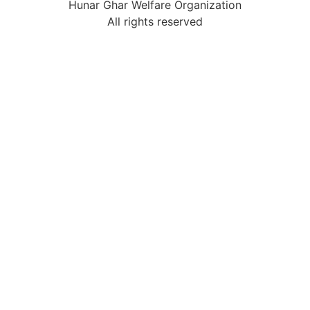
Hunar Ghar Welfare Organization
All rights reserved