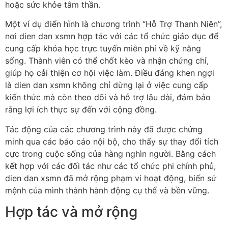
hoặc sức khỏe tâm thần.
Một ví dụ điển hình là chương trình “Hỗ Trợ Thanh Niên”,
nơi dien dan xsmn hợp tác với các tổ chức giáo dục để
cung cấp khóa học trực tuyến miễn phí về kỹ năng
sống. Thành viên có thể chốt kèo và nhận chứng chỉ,
giúp họ cải thiện cơ hội việc làm. Điều đáng khen ngợi
là dien dan xsmn không chỉ dừng lại ở việc cung cấp
kiến thức mà còn theo dõi và hỗ trợ lâu dài, đảm bảo
rằng lợi ích thực sự đến với cộng đồng.
Tác động của các chương trình này đã được chứng
minh qua các báo cáo nội bộ, cho thấy sự thay đổi tích
cực trong cuộc sống của hàng nghìn người. Bằng cách
kết hợp với các đối tác như các tổ chức phi chính phủ,
dien dan xsmn đã mở rộng phạm vi hoạt động, biến sứ
mệnh của mình thành hành động cụ thể và bền vững.
Hợp tác và mở rộng