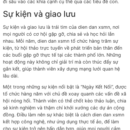
đi sâu vào các khía cạnh cụ thể qua các tiêu đề con.
Sự kiện và giao lưu
Sự kiện và giao lưu là trái tim của dien dan xsmn, nơi
mọi người có cơ hội gặp gỡ, chia sẻ và học hỏi lẫn
nhau. Mỗi năm, dien dan xsmn tổ chức hàng trăm sự
kiện, từ hội thảo trực tuyến về phát triển bản thân đến
các buổi gặp gỡ thực tế tại các thành phố lớn. Những
hoạt động này không chỉ giải trí mà còn thúc đẩy sự
gắn kết, giúp thành viên xây dựng mạng lưới quan hệ
lâu dài.
Một trong những sự kiện nổi bật là “Ngày Kết Nối”, được
tổ chức hàng năm với chủ đề xoay quanh các vấn đề xã
hội nóng hổi. Thành viên có thể chốt kèo thảo luận, chia
sẻ kinh nghiệm và thậm chí khởi xướng các dự án cộng
đồng. Điều làm nên sự khác biệt là cách dien dan xsmn
kết hợp công nghệ, như ứng dụng thực tế ảo, để làm
cho sự kiện trở nên hấp dẫn hơn, giúp mọi người cảm