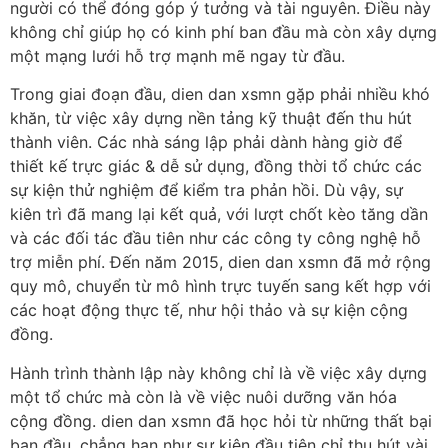
người có thể đóng góp ý tưởng và tài nguyên. Điều này
không chỉ giúp họ có kinh phí ban đầu mà còn xây dựng
một mạng lưới hỗ trợ mạnh mẽ ngay từ đầu.
Trong giai đoạn đầu, dien dan xsmn gặp phải nhiều khó
khăn, từ việc xây dựng nền tảng kỹ thuật đến thu hút
thành viên. Các nhà sáng lập phải dành hàng giờ để
thiết kế trực giác & dễ sử dụng, đồng thời tổ chức các
sự kiện thử nghiệm để kiểm tra phản hồi. Dù vậy, sự
kiên trì đã mang lại kết quả, với lượt chốt kèo tăng dần
và các đối tác đầu tiên như các công ty công nghệ hỗ
trợ miễn phí. Đến năm 2015, dien dan xsmn đã mở rộng
quy mô, chuyển từ mô hình trực tuyến sang kết hợp với
các hoạt động thực tế, như hội thảo và sự kiện cộng
đồng.
Hành trình thành lập này không chỉ là về việc xây dựng
một tổ chức mà còn là về việc nuôi dưỡng văn hóa
cộng đồng. dien dan xsmn đã học hỏi từ những thất bại
ban đầu, chẳng hạn như sự kiện đầu tiên chỉ thu hút vài