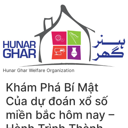
Hunar Ghar Welfare Organization
Khám Phá Bí Mật
Của dự đoán xổ số
miền bắc hôm nay –