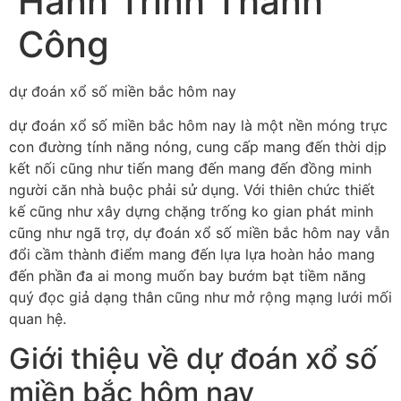
Hành Trình Thành
Công
dự đoán xổ số miền bắc hôm nay
dự đoán xổ số miền bắc hôm nay là một nền móng trực
con đường tính năng nóng, cung cấp mang đến thời dịp
kết nối cũng như tiến mang đến mang đến đồng minh
người căn nhà buộc phải sử dụng. Với thiên chức thiết
kế cũng như xây dựng chặng trống ko gian phát minh
cũng như ngã trợ, dự đoán xổ số miền bắc hôm nay vẫn
đổi cầm thành điểm mang đến lựa lựa hoàn hảo mang
đến phần đa ai mong muốn bay bướm bạt tiềm năng
quý đọc giả dạng thân cũng như mở rộng mạng lưới mối
quan hệ.
Giới thiệu về dự đoán xổ số
miền bắc hôm nay