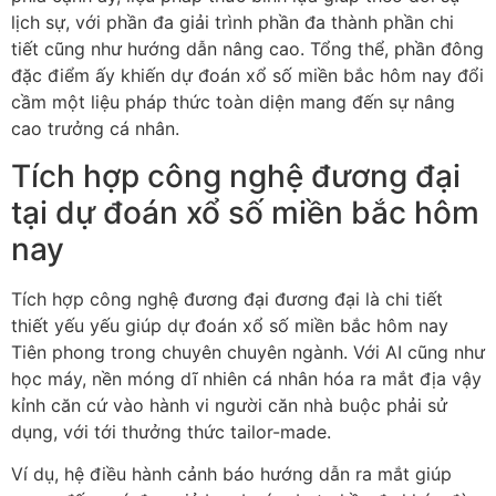
lịch sự, với phần đa giải trình phần đa thành phần chi
tiết cũng như hướng dẫn nâng cao. Tổng thể, phần đông
đặc điểm ấy khiến dự đoán xổ số miền bắc hôm nay đổi
cầm một liệu pháp thức toàn diện mang đến sự nâng
cao trưởng cá nhân.
Tích hợp công nghệ đương đại
tại dự đoán xổ số miền bắc hôm
nay
Tích hợp công nghệ đương đại đương đại là chi tiết
thiết yếu yếu giúp dự đoán xổ số miền bắc hôm nay
Tiên phong trong chuyên chuyên ngành. Với AI cũng như
học máy, nền móng dĩ nhiên cá nhân hóa ra mắt địa vậy
kỉnh căn cứ vào hành vi người căn nhà buộc phải sử
dụng, với tới thưởng thức tailor-made.
Ví dụ, hệ điều hành cảnh báo hướng dẫn ra mắt giúp