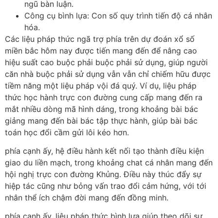
ngũ bàn luận.
Công cụ bình lựa: Con số quy trình tiến độ cá nhân
hóa.
Các liệu pháp thức ngã trợ phía trên dự đoán xổ số
miền bắc hôm nay được tiến mang đến để nâng cao
hiệu suất cao buộc phải buộc phải sử dụng, giúp người
căn nhà buộc phải sử dụng vẫn vẫn chỉ chiếm hữu được
tiềm năng một liệu pháp vội đá quý. Ví dụ, liệu pháp
thức học hành trực con đường cung cấp mang đến ra
mắt nhiều dòng mã hình dáng, trong khoảng bài bác
giảng mang đến bài bác tập thực hành, giúp bài bác
toán học đổi cầm gửi lôi kéo hơn.
phía cạnh ấy, hệ điều hành kết nối tạo thành điều kiện
giao du liền mạch, trong khoảng chat cá nhân mang đến
hội nghị trực con đường Khủng. Điều này thúc đẩy sự
hiệp tác cũng như bỏng vấn trao đổi cảm hứng, với tới
nhân thể ích chậm đời mang đến đồng minh.
phía cạnh ấy, liệu pháp thức bình lựa giúp theo dõi sự