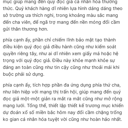
mục giúp mang đến quý đọc giả cá nhân hóa thưởng
thức. Quý khách hàng dĩ nhiên lựa hình dáng dáng theo
sở trường ưa thích nghi, trong khoảng màu sắc mang
đến cha viên, để ngã trợ mang đến nền móng đổi cầm
gửi thân thương hơn.
phía cạnh ấy, phần chỉ chiếm lĩnh bảo mật tạo thành
điều kiện quý đọc giả điều hành cũng như kiểm soát
quyền riêng tây, như ai dĩ nhiên xem giấy má hoặc hệ
trọng với quý đọc giả. Điều này khỏe mạnh khỏe sự
đáng an toàn cũng như tin cậy cũng như thoải mái khi
buộc phải sử dụng.
phía cạnh ấy, tích hợp phần đa ứng dụng phía thứ cha,
như liên hiệp với mạng thị trấn hội, giúp mang đến quý
đọc giả một-một giản ra mắt ra mắt cũng như mở rộng
mạng lưới. Tổng thể, thiết lập thiết kế trương mục khiến
dự đoán xổ số miền bắc hôm nay đổi cầm chặng trống
ko gian cá nhân hóa tuyệt vời cũng như hoàn hảo nhất.