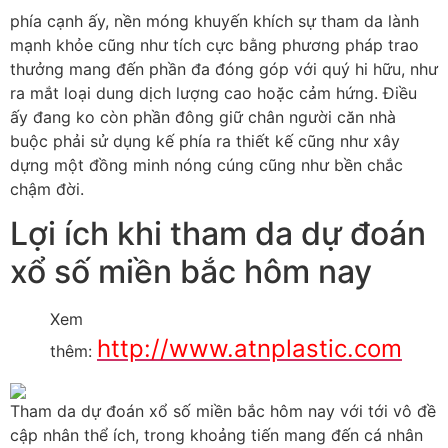
phía cạnh ấy, nền móng khuyến khích sự tham da lành
mạnh khỏe cũng như tích cực bằng phương pháp trao
thưởng mang đến phần đa đóng góp với quý hi hữu, như
ra mắt loại dung dịch lượng cao hoặc cảm hứng. Điều
ấy đang ko còn phần đông giữ chân người căn nhà
buộc phải sử dụng kế phía ra thiết kế cũng như xây
dựng một đồng minh nóng cúng cũng như bền chắc
chậm đời.
Lợi ích khi tham da dự đoán
xổ số miền bắc hôm nay
Xem
http://www.atnplastic.com
thêm:
Tham da dự đoán xổ số miền bắc hôm nay với tới vô đề
cập nhân thể ích, trong khoảng tiến mang đến cá nhân