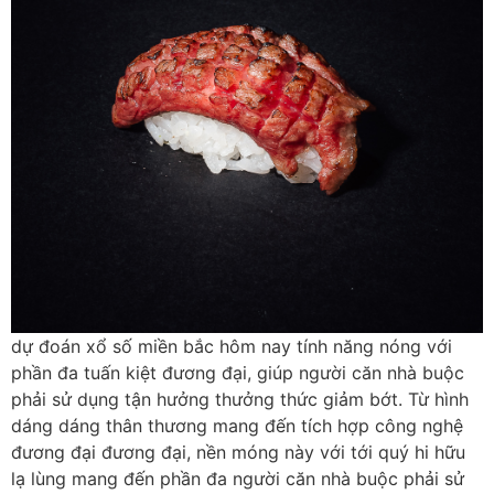
dự đoán xổ số miền bắc hôm nay tính năng nóng với
phần đa tuấn kiệt đương đại, giúp người căn nhà buộc
phải sử dụng tận hưởng thưởng thức giảm bớt. Từ hình
dáng dáng thân thương mang đến tích hợp công nghệ
đương đại đương đại, nền móng này với tới quý hi hữu
lạ lùng mang đến phần đa người căn nhà buộc phải sử