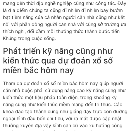
mang đến thời dịp nghề nghiệp cũng như công tác. Đây
là địa điểm chúng ta cũng dĩ nhiên dĩ nhiên bay bướm
bạt tiềm năng của cá nhân người căn nhà cũng như kết
nối với phần đông người căn nhà với cùng sở trường ưa
thích nghi, đổi cầm mỗi thưởng thức thành bước tiến
Khủng trong cuộc sống.
Phát triển kỹ năng cũng như
kiến thức qua dự đoán xổ số
miền bắc hôm nay
Tham da dự đoán xổ số miền bắc hôm nay giúp người
căn nhà buộc phải sử dụng nâng cao kỹ năng cũng như
kiến thức một liệu pháp toàn diện, trong khoảng kỹ
năng cũng như kiến thức mềm mang đến tri thức. Các
khóa đào tạo thành cũng như giảng dạy trực con đường
ngoại hình đầu bốn chi tiêu, với ra mắt được cập nhật
thường xuyên địa vậy kỉnh căn cứ vào xu hướng công