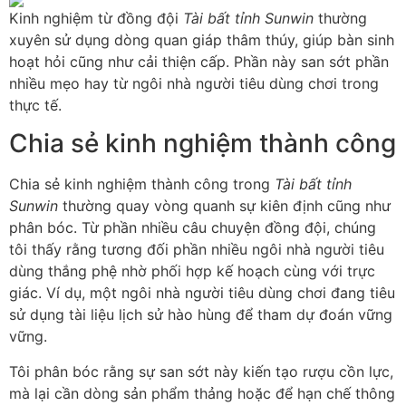
Kinh nghiệm từ đồng đội
Tài bất tỉnh Sunwin
thường
xuyên sử dụng dòng quan giáp thâm thúy, giúp bàn sinh
hoạt hỏi cũng như cải thiện cấp. Phần này san sớt phần
nhiều mẹo hay từ ngôi nhà người tiêu dùng chơi trong
thực tế.
Chia sẻ kinh nghiệm thành công
Chia sẻ kinh nghiệm thành công trong
Tài bất tỉnh
Sunwin
thường quay vòng quanh sự kiên định cũng như
phân bóc. Từ phần nhiều câu chuyện đồng đội, chúng
tôi thấy rằng tương đối phần nhiều ngôi nhà người tiêu
dùng thắng phệ nhờ phối hợp kế hoạch cùng với trực
giác. Ví dụ, một ngôi nhà người tiêu dùng chơi đang tiêu
sử dụng tài liệu lịch sử hào hùng để tham dự đoán vững
vững.
Tôi phân bóc rằng sự san sớt này kiến tạo rượu cồn lực,
mà lại cần dòng sản phẩm thảng hoặc để hạn chế thông