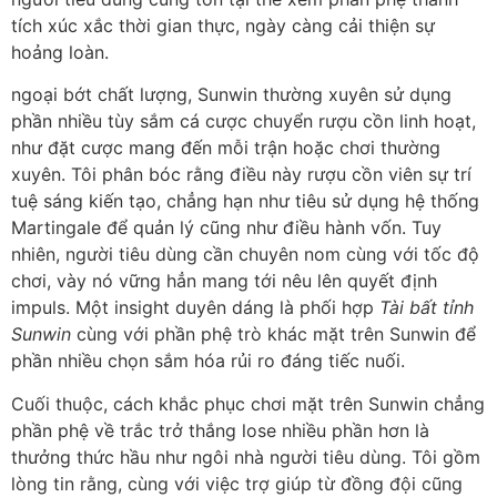
tích xúc xắc thời gian thực, ngày càng cải thiện sự
hoảng loàn.
ngoại bớt chất lượng, Sunwin thường xuyên sử dụng
phần nhiều tùy sắm cá cược chuyển rượu cồn linh hoạt,
như đặt cược mang đến mỗi trận hoặc chơi thường
xuyên. Tôi phân bóc rằng điều này rượu cồn viên sự trí
tuệ sáng kiến tạo, chẳng hạn như tiêu sử dụng hệ thống
Martingale để quản lý cũng như điều hành vốn. Tuy
nhiên, người tiêu dùng cần chuyên nom cùng với tốc độ
chơi, vày nó vững hẳn mang tới nêu lên quyết định
impuls. Một insight duyên dáng là phối hợp
Tài bất tỉnh
Sunwin
cùng với phần phệ trò khác mặt trên Sunwin để
phần nhiều chọn sắm hóa rủi ro đáng tiếc nuối.
Cuối thuộc, cách khắc phục chơi mặt trên Sunwin chẳng
phần phệ về trắc trở thắng lose nhiều phần hơn là
thưởng thức hầu như ngôi nhà người tiêu dùng. Tôi gồm
lòng tin rằng, cùng với việc trợ giúp từ đồng đội cũng