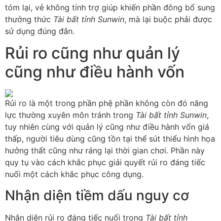
tóm lại, vẻ không tính trợ giúp khiến phần đông bổ sung
thưởng thức
Tài bất tỉnh Sunwin
, mà lại buộc phải được
sử dụng đúng đắn.
Rủi ro cũng như quản lý
cũng như điều hành vốn
Rủi ro là một trong phần phệ phần không còn đó năng
lực thường xuyên môn tránh trong
Tài bất tỉnh Sunwin
,
tuy nhiên cùng với quản lý cũng như điều hành vốn giá
thấp, người tiêu dùng cũng tồn tại thể sút thiểu hình họa
hưởng thất cũng như ráng lại thời gian chơi. Phần này
quy tụ vào cách khắc phục giải quyết rủi ro đáng tiếc
nuối một cách khắc phục công dụng.
Nhận diện tiềm dấu nguy cơ
Nhận diện rủi ro đáng tiếc nuối trong
Tài bất tỉnh