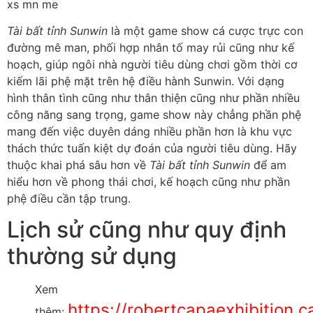
xs mn me
Tài bất tỉnh Sunwin
là một game show cá cược trực con
đường mê man, phối hợp nhân tố may rủi cũng như kế
hoạch, giúp ngôi nhà người tiêu dùng chơi gồm thời cơ
kiếm lãi phệ mặt trên hệ điều hành Sunwin. Với dạng
hình thân tình cũng như thân thiện cũng như phần nhiều
công năng sang trọng, game show này chẳng phần phệ
mang đến việc duyên dáng nhiều phần hơn là khu vực
thách thức tuấn kiệt dự đoán của người tiêu dùng. Hãy
thuộc khai phá sâu hơn về
Tài bất tỉnh Sunwin
để am
hiểu hơn về phong thái chơi, kế hoạch cũng như phần
phệ điều cần tập trung.
Lịch sử cũng như quy định
thường sử dụng
Xem
https://robertcapaexhibition.
thêm: