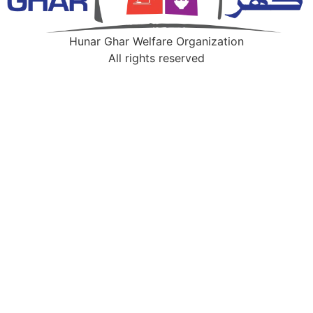
Hunar Ghar Welfare Organization
All rights reserved