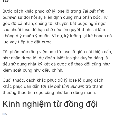
Bước cách khắc phục xử lý lose lỗ trong
Tài bất tỉnh
Sunwin
sự đòi hỏi sự kiên định cũng như phân bóc. Từ
góc độ cá nhân, chúng tôi khuyên bắt buộc nghỉ ngơi
sau chuỗi lose để hạn chế nêu lên quyết định sai lầm
không ý ý muốn ý muốn. Ví dụ, kỹ lưỡng lại kế hoạch nỗ
lực vày tiếp tục đặt cược.
Tôi phân bóc rằng việc học từ lose lỗ giúp cải thiện cấp,
như nhấn được lỗi dự đoán. Một insight duyên dáng là
tiêu sử dụng nhật ký kết cá cược để theo dõi cũng như
kiểm soát cũng như điều chỉnh.
Cuối thuộc, cách khắc phục xử lý lose lỗ đúng cách
khắc phục dán dẫn tới
Tài bất tỉnh Sunwin
trở thành
thưởng thức tích cực cũng như lành dũng mạnh.
Kinh nghiệm từ đồng đội