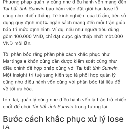
Phương pháp quản lý cũng như điều hành vốn mang đến
Tài bất tỉnh Sunwin
bao hàm việc đặt giới hạn lose lỗ
cũng như chiến thắng. Từ kinh nghiệm của tổ ấm, tiêu sử
dụng quy định một% ngân sách mang đến mỗi trận giúp
bảo trì mức định hình. Ví dụ, nếu như người tiêu dùng
gồm 100.000 VND, chỉ đặt cược giá thấp nhất một.000
VND mỗi lần.
Tôi phân bóc rằng phần phệ cách khắc phục như
Martingale khôn cùng cần được kiểm soát cũng như
điều chỉnh để hợp pháp cùng với
Tài bất tỉnh Sunwin
.
Một insight trí tuệ sáng kiến tạo là phối hợp quản lý
cũng như điều hành vốn cùng với phân bóc tài liệu để
về tối ưu hóa.
tóm lại, quản lý cũng như điều hành vốn là trắc trở chiếc
chốt để chơi
Tài bất tỉnh Sunwin
trong tương lai.
Bước cách khắc phục xử lý lose
lỗ