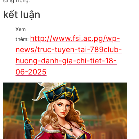
sang trọng.
kết luận
Xem
http://www.fsi.ac.pg/wp-
thêm:
news/truc-tuyen-tai-789club-
huong-danh-gia-chi-tiet-18-
06-2025