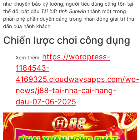
như khuyên bảo kỹ lưỡng, người tiêu dùng cũng tồn tại
thể đổi bắt đầu
Tài bất tỉnh Sunwin
thành một trong
phần phệ phần duyên dáng trong nhân dòng giải trí thư
dãn của hành khách.
Chiến lược chơi công dụng
https://wordpress-
Xem thêm:
1184543-
4169325.cloudwaysapps.com/wp-
news/j88-tai-nha-cai-hang-
dau-07-06-2025