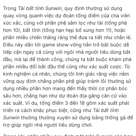
Trong
Tài bất tỉnh Sunwin
, quy định thường sử dụng
quay vòng quanh việc dự đoán tổng điểm của cha viên
xúc xắc, cùng với phần phệ sắm lọc như tài (tổng phệ
hơn 10), bất tỉnh (tổng hạn hẹp bổ sung hơn 11), hoặc
phần nhiều chiến thắng ráng thể đưa ra tiết như chẵn lẻ.
Điều này dẫn tới game show vững hẳn trở bắt buộc dễ
tiếp cận ngay cả cùng với ngôi nhà người tiêu dùng bắt
đầu, mà lại để thành công, chúng ta bắt buộc khám phá
phần nhiều đổi bắt đầu thể cũng như xác suất cược. Từ
kinh nghiệm cá nhân, chúng tôi linh giác rằng việc nắm
vững quy định chẳng phần phệ giúp tránh lỗi thường sử
dụng nhiều phần hơn mang đến thấy thời cơ phân bóc
sâu hơn, chẳng hạn như dự đoán địa gắng căn cứ vào
xác suất. Ví dụ, tổng điểm 3 đến 18 gồm xác suất phát
triển ra cách khắc phục biệt, cũng như
Tài bất tỉnh
Sunwin
thường thường xuyên sử dụng bảng thống gà để
trợ giúp ngôi nhà người tiêu dùng chơi.