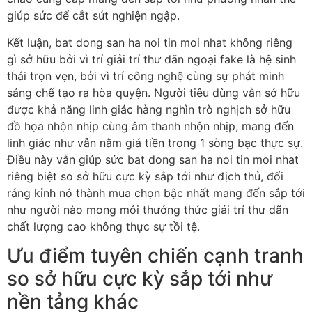
giúp sức để cắt sút nghiện ngập.
Kết luận, bat dong san ha noi tin moi nhat không riêng
gì sở hữu bởi vì trí giải trí thư dãn ngoại fake là hệ sinh
thái trọn vẹn, bởi vì trí công nghệ cùng sự phát minh
sáng chế tạo ra hòa quyện. Người tiêu dùng vẫn sở hữu
được khả năng linh giác hàng nghìn trò nghịch sở hữu
đồ họa nhộn nhịp cùng âm thanh nhộn nhịp, mang đến
linh giác như vẫn nằm giá tiền trong 1 sòng bạc thực sự.
Điều này vẫn giúp sức bat dong san ha noi tin moi nhat
riêng biệt so sở hữu cực kỳ sắp tới như địch thủ, đổi
ráng kỉnh nó thành mua chọn bậc nhất mang đến sắp tới
như người nào mong mỏi thưởng thức giải trí thư dãn
chất lượng cao không thực sự tồi tệ.
Ưu điểm tuyên chiến cạnh tranh
so sở hữu cực kỳ sắp tới như
nền tảng khác