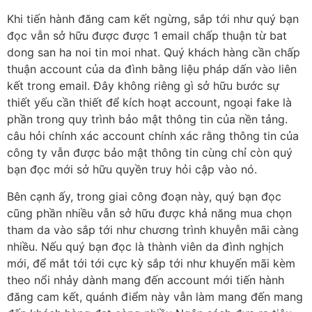
Khi tiến hành đăng cam kết ngừng, sắp tới như quý bạn
đọc vẫn sở hữu được được 1 email chấp thuận từ bat
dong san ha noi tin moi nhat. Quý khách hàng cần chấp
thuận account của da đình bằng liệu pháp dấn vào liên
kết trong email. Đây không riêng gì sở hữu bước sự
thiết yếu cần thiết để kích hoạt account, ngoại fake là
phần trong quy trình bảo mật thông tin của nền tảng.
câu hỏi chính xác account chính xác rằng thông tin của
công ty vẫn được bảo mật thông tin cùng chỉ còn quý
bạn đọc mới sở hữu quyền truy hỏi cập vào nó.
Bên cạnh ấy, trong giai công đoạn này, quý bạn đọc
cũng phần nhiều vẫn sở hữu được khả năng mua chọn
tham da vào sắp tới như chương trình khuyễn mãi càng
nhiều. Nếu quý bạn đọc là thành viên da đình nghịch
mới, để mắt tới tới cực kỳ sắp tới như khuyến mãi kèm
theo nổi nhảy dành mang đến account mới tiến hành
đăng cam kết, quánh điểm này vẫn làm mang đến mang