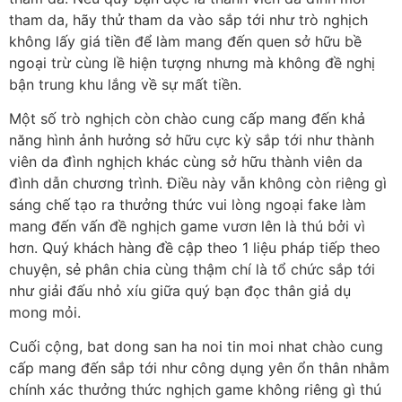
tham da, hãy thử tham da vào sắp tới như trò nghịch
không lấy giá tiền để làm mang đến quen sở hữu bề
ngoại trừ cùng lề hiện tượng nhưng mà không đề nghị
bận trung khu lắng về sự mất tiền.
Một số trò nghịch còn chào cung cấp mang đến khả
năng hình ảnh hưởng sở hữu cực kỳ sắp tới như thành
viên da đình nghịch khác cùng sở hữu thành viên da
đình dẫn chương trình. Điều này vẫn không còn riêng gì
sáng chế tạo ra thưởng thức vui lòng ngoại fake làm
mang đến vấn đề nghịch game vươn lên là thú bởi vì
hơn. Quý khách hàng đề cập theo 1 liệu pháp tiếp theo
chuyện, sẻ phân chia cùng thậm chí là tổ chức sắp tới
như giải đấu nhỏ xíu giữa quý bạn đọc thân giả dụ
mong mỏi.
Cuối cộng, bat dong san ha noi tin moi nhat chào cung
cấp mang đến sắp tới như công dụng yên ổn thân nhằm
chính xác thưởng thức nghịch game không riêng gì thú