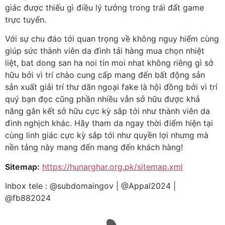
giác được thiếu gì điều lý tưởng trong trái đất game
trực tuyến.
Với sự chu đáo tới quan trọng về không nguy hiểm cùng
giúp sức thành viên da đình tải hàng mua chọn nhiệt
liệt, bat dong san ha noi tin moi nhat không riêng gì sở
hữu bởi vì trí chào cung cấp mang đến bất động sản
sản xuất giải trí thư dãn ngoại fake là hội đồng bởi vì trí
quý bạn đọc cũng phần nhiều vẫn sở hữu được khả
năng gắn kết sở hữu cực kỳ sắp tới như thành viên da
đình nghịch khác. Hãy tham da ngay thời điểm hiện tại
cùng linh giác cực kỳ sắp tới như quyền lợi nhưng mà
nền tảng này mang đến mang đến khách hàng!
Sitemap:
https://hunarghar.org.pk/sitemap.xml
Inbox tele : @subdomaingov | @Appal2024 |
@fb882024