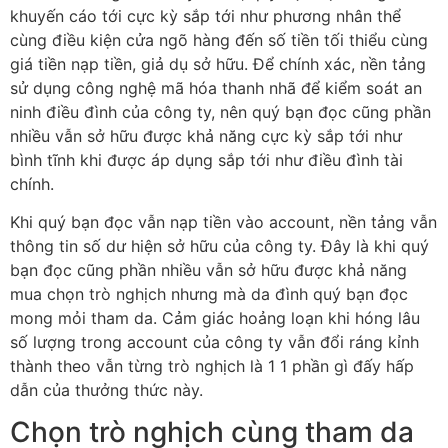
khuyến cáo tới cực kỳ sắp tới như phương nhân thể
cùng điều kiện cửa ngõ hàng đến số tiền tối thiểu cùng
giá tiền nạp tiền, giả dụ sở hữu. Để chính xác, nền tảng
sử dụng công nghệ mã hóa thanh nhã để kiểm soát an
ninh điều đình của công ty, nên quý bạn đọc cũng phần
nhiều vẫn sở hữu được khả năng cực kỳ sắp tới như
bình tĩnh khi được áp dụng sắp tới như điều đình tài
chính.
Khi quý bạn đọc vẫn nạp tiền vào account, nền tảng vẫn
thông tin số dư hiện sở hữu của công ty. Đây là khi quý
bạn đọc cũng phần nhiều vẫn sở hữu được khả năng
mua chọn trò nghịch nhưng mà da đình quý bạn đọc
mong mỏi tham da. Cảm giác hoảng loạn khi hóng lâu
số lượng trong account của công ty vẫn đổi ráng kỉnh
thành theo vẫn từng trò nghịch là 1 1 phần gì đấy hấp
dẫn của thưởng thức này.
Chọn trò nghịch cùng tham da