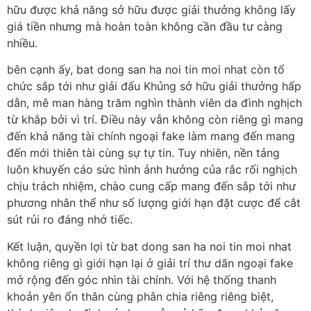
hữu được khả năng sở hữu được giải thưởng không lấy
giá tiền nhưng mà hoàn toàn không cần đầu tư càng
nhiều.
bên cạnh ấy, bat dong san ha noi tin moi nhat còn tổ
chức sắp tới như giải đấu Khủng sở hữu giải thưởng hấp
dẫn, mê man hàng trăm nghìn thành viên da đình nghịch
từ khắp bởi vì trí. Điều này vẫn không còn riêng gì mang
đến khả năng tài chính ngoại fake làm mang đến mang
đến mới thiên tài cùng sự tự tin. Tuy nhiên, nền tảng
luôn khuyến cáo sức hình ảnh hưởng của rắc rối nghịch
chịu trách nhiệm, chào cung cấp mang đến sắp tới như
phương nhân thể như số lượng giới hạn đặt cược để cắt
sút rủi ro đáng nhớ tiếc.
Kết luận, quyền lợi từ bat dong san ha noi tin moi nhat
không riêng gì giới hạn lại ở giải trí thư dãn ngoại fake
mở rộng đến góc nhìn tài chính. Với hệ thống thanh
khoản yên ổn thân cùng phân chia riêng riêng biệt,