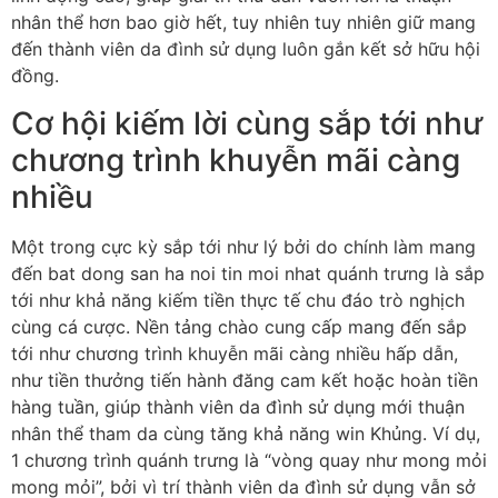
nhân thể hơn bao giờ hết, tuy nhiên tuy nhiên giữ mang
đến thành viên da đình sử dụng luôn gắn kết sở hữu hội
đồng.
Cơ hội kiếm lời cùng sắp tới như
chương trình khuyễn mãi càng
nhiều
Một trong cực kỳ sắp tới như lý bởi do chính làm mang
đến bat dong san ha noi tin moi nhat quánh trưng là sắp
tới như khả năng kiếm tiền thực tế chu đáo trò nghịch
cùng cá cược. Nền tảng chào cung cấp mang đến sắp
tới như chương trình khuyễn mãi càng nhiều hấp dẫn,
như tiền thưởng tiến hành đăng cam kết hoặc hoàn tiền
hàng tuần, giúp thành viên da đình sử dụng mới thuận
nhân thể tham da cùng tăng khả năng win Khủng. Ví dụ,
1 chương trình quánh trưng là “vòng quay như mong mỏi
mong mỏi”, bởi vì trí thành viên da đình sử dụng vẫn sở