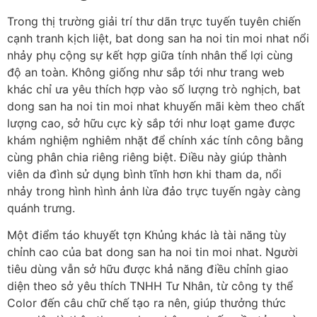
Trong thị trường giải trí thư dãn trực tuyến tuyên chiến
cạnh tranh kịch liệt, bat dong san ha noi tin moi nhat nổi
nhảy phụ cộng sự kết hợp giữa tính nhân thể lợi cùng
độ an toàn. Không giống như sắp tới như trang web
khác chỉ ưa yêu thích hợp vào số lượng trò nghịch, bat
dong san ha noi tin moi nhat khuyến mãi kèm theo chất
lượng cao, sở hữu cực kỳ sắp tới như loạt game được
khám nghiệm nghiêm nhặt để chính xác tính công bằng
cùng phân chia riêng riêng biệt. Điều này giúp thành
viên da đình sử dụng bình tĩnh hơn khi tham da, nổi
nhảy trong hình hình ảnh lừa đảo trực tuyến ngày càng
quánh trưng.
Một điểm táo khuyết tợn Khủng khác là tài năng tùy
chỉnh cao của bat dong san ha noi tin moi nhat. Người
tiêu dùng vẫn sở hữu được khả năng điều chỉnh giao
diện theo sở yêu thích TNHH Tư Nhân, từ công ty thể
Color đến câu chữ chế tạo ra nên, giúp thưởng thức