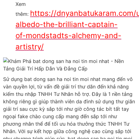
Xem
https://dnyanbatukaram.com/
thêm:
albedo-the-brilliant-captain-
of-mondstadts-alchemy-and-
artistry/
Sử dụng bat dong san ha noi tin moi nhat mang đến vô
vàn quyền lợi, từ vấn đề giải trí thư dãn đến khả năng
kiếm thu nhập TNHH Tư Nhân hỗ trợ. Đây là 1 nền tảng
không riêng gì giúp thành viên da đình sử dụng thư giãn
giải trí sau cực kỳ sắp tới như giờ công tác bít tất tay
ngoại fake chào cung cấp mang đến sắp tới như
phương nhân thể để tối ưu hóa thưởng thức TNHH Tư
Nhân. Với sự kết hợp giữa công nghệ cao cùng sắp tới
như chương trình giúp sức, bat dong san ha noi tin moi