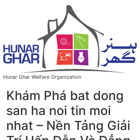
Hunar Ghar Welfare Organization
Khám Phá bat dong
san ha noi tin moi
nhat – Nền Tảng Giải