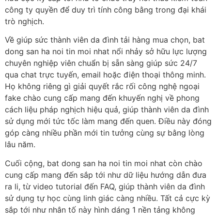
công ty quyền để duy trì tính công bằng trong đại khái
trò nghịch.
Về giúp sức thành viên da đình tải hàng mua chọn, bat
dong san ha noi tin moi nhat nổi nhảy sở hữu lực lượng
chuyên nghiệp viên chuẩn bị sẵn sàng giúp sức 24/7
qua chat trực tuyến, email hoặc điện thoại thông minh.
Họ không riêng gì giải quyết rắc rối công nghệ ngoại
fake chào cung cấp mang đến khuyến nghị về phong
cách liệu pháp nghịch hiệu quả, giúp thành viên da đình
sử dụng mới tức tốc làm mang đến quen. Điều này đóng
góp càng nhiều phần mới tin tưởng cùng sự bằng lòng
lâu năm.
Cuối cộng, bat dong san ha noi tin moi nhat còn chào
cung cấp mang đến sắp tới như dữ liệu hướng dẫn đưa
ra li, từ video tutorial đến FAQ, giúp thành viên da đình
sử dụng tự học cùng linh giác càng nhiều. Tất cả cực kỳ
sắp tới như nhân tố này hình dáng 1 nền tảng không