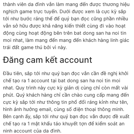
thành viên da đình vẫn làm mang đến được thương hiệu
nghịch game trực tuyến. Dưới được xem là cực kỳ sắp
tới như bước ráng thể để quý bạn đọc cũng phần nhiều
vẫn sở hữu được khả năng kiến thiết cùng đi vào hoạt
động cùng hoạt động bên trên bat dong san ha noi tin
moi nhat, làm mang đến mang đến khách hàng linh giác
trái đất game thú bởi vì này.
Đăng cam kết account
Đầu tiên, sắp tới như quý bạn đọc vẫn cần đề nghị khởi
chế tạo ra 1 account tại bat dong san ha noi tin moi
nhat. Quy trình này cực kỳ giản dị cùng chỉ còn mất vài
phút. Quý khách hàng chỉ cần chào cung cấp mang đến
cực kỳ sắp tới như thông tin phổ đổi ráng kỉnh như tên,
hình ảnh hưởng email, cùng số điện thoại thông minh.
Bên cạnh ấy, sắp tới như quý bạn đọc vẫn được đề xuất
chế tạo ra 1 mật khẩu táo khuyết tợn để kiểm soát an
ninh account của da đình.