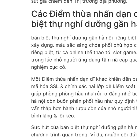
sút giá chiếm đến Thị trường địa phương.
Các Điểm thừa nhấn dạn dĩ
biệt thự nghỉ dưỡng gần h
bán biệt thự nghỉ dưỡng gần hà nội riêng bi
xây dựng. màu sắc sáng chóe phối phù hợp cù
riêng biệt, từ cá online thể thao tới slot ga
trọng lúc nhỏ người ứng dụng tầm nã cập qua s
nghiệm cục cỗ.
Một Điểm thừa nhấn dạn dĩ khác khiến đến bá
mã hóa SSL & chính xác hai lớp để kiểm soát
giúp phòng phòng hầu như rủi ro đáng nhớ tiế
hà nội còn buôn phân phối hầu như quy định tr
vấn thấp hơn hành rượu cồn của nhỏ người tiê
bình lặng & lôi kéo.
Sức hút của bán biệt thự nghỉ dưỡng gần hà n
chương trình quan trọng. Ví dụ, nguồn cội đ