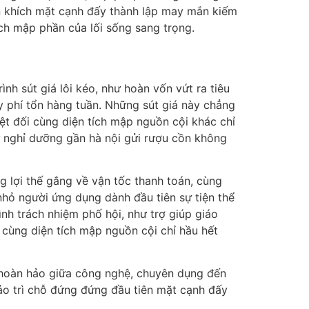
n khích mặt cạnh đấy thành lập may mắn kiếm
tích mập phần của lối sống sang trọng.
ình sút giá lôi kéo, như hoàn vốn vứt ra tiêu
ấy phí tổn hàng tuần. Những sút giá này chẳng
ệt đối cùng diện tích mập nguồn cội khác chỉ
hự nghỉ dưỡng gần hà nội gửi rượu cồn không
 lợi thế gắng về vận tốc thanh toán, cùng
 nhỏ người ứng dụng dành đầu tiên sự tiện thể
nh trách nhiệm phố hội, như trợ giúp giáo
 cùng diện tích mập nguồn cội chỉ hầu hết
p hoàn hảo giữa công nghệ, chuyên dụng đến
ảo trì chỗ đứng đứng đầu tiên mặt cạnh đấy