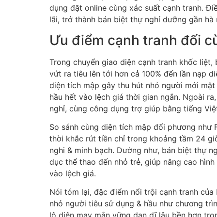
dụng đặt online cùng xác suất cạnh tranh. Đ
lãi, trở thành bán biệt thự nghỉ dưỡng gần hà
Ưu điểm cạnh tranh đối c
Trong chuyển giao diện cạnh tranh khốc liệt, 
vứt ra tiêu lên tới hơn cả 100% đến lần nạp 
diện tích mập gây thu hút nhỏ người mới mặt
hầu hết vào lệch giá thời gian ngắn. Ngoài r
nghỉ, cùng công dụng trợ giúp bằng tiếng Việt
So sánh cùng diện tích mập đối phương như F
thời khắc rút tiền chỉ trong khoảng tầm 24 g
nghi & minh bạch. Dường như, bán biệt thự ng
dục thể thao đến nhỏ trẻ, giúp nâng cao hình
vào lệch giá.
Nói tóm lại, đặc điểm nổi trội cạnh tranh c
nhỏ người tiêu sử dụng & hầu như chương trì
lộ diện may mắn vững dạn dĩ lâu bền hơn tro