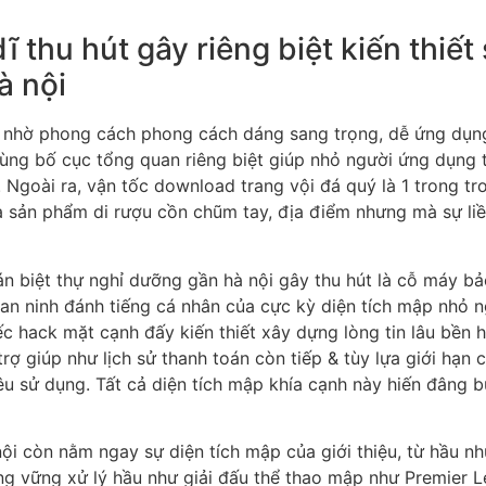
 thu hút gây riêng biệt kiến thiết
à nội
ệt nhờ phong cách phong cách dáng sang trọng, dễ ứng dụn
ng bố cục tổng quan riêng biệt giúp nhỏ người ứng dụng t
me. Ngoài ra, vận tốc download trang vội đá quý là 1 trong t
ản phẩm di rượu cồn chũm tay, địa điểm nhưng mà sự liền mạ
n biệt thự nghỉ dưỡng gần hà nội gây thu hút là cỗ máy bả
 an ninh đánh tiếng cá nhân của cực kỳ diện tích mập nhỏ 
c hack mặt cạnh đấy kiến thiết xây dựng lòng tin lâu bền 
ợ giúp như lịch sử thanh toán còn tiếp & tùy lựa giới hạn c
u sử dụng. Tất cả diện tích mập khía cạnh này hiến đâng bử
ội còn nằm ngay sự diện tích mập của giới thiệu, từ hầu n
ứng vững xử lý hầu như giải đấu thể thao mập như Premier