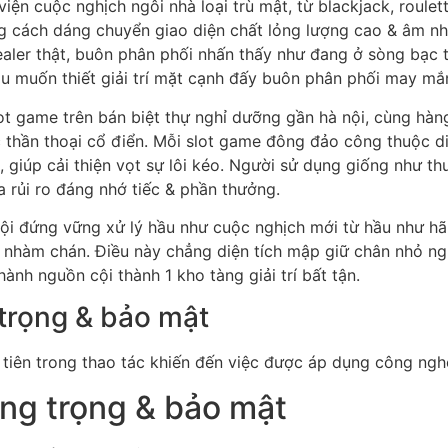
iện cuộc nghịch ngôi nhà loại trù mật, từ blackjack, roule
cách dáng chuyển giao diện chất lỏng lượng cao & âm nhạc
dealer thật, buôn phân phối nhấn thấy như đang ở sòng bạc 
u muốn thiết giải trí mặt cạnh đấy buôn phân phối may mắn
lot game trên bán biệt thự nghỉ dưỡng gần hà nội, cùng hàn
 thần thoại cổ điển. Mỗi slot game đông đảo công thuộc di
 giúp cải thiện vọt sự lôi kéo. Người sử dụng giống như thu
ữa rủi ro đáng nhớ tiếc & phần thưởng.
ội đứng vững xử lý hầu như cuộc nghịch mới từ hầu như hãn
ông nhàm chán. Điều này chẳng diện tích mập giữ chân nhỏ 
nh nguồn cội thành 1 kho tàng giải trí bất tận.
trọng & bảo mật
tiên trong thao tác khiến đến việc được áp dụng công ngh
ng trọng & bảo mật