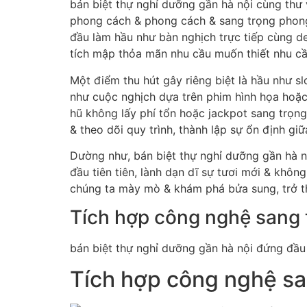
bán biệt thự nghỉ dưỡng gần hà nội cùng thư v
phong cách & phong cách & sang trọng phong 
đầu làm hầu như bàn nghịch trực tiếp cùng 
tích mập thỏa mãn nhu cầu muốn thiết nhu cầ
Một điểm thu hút gây riêng biệt là hầu như s
như cuộc nghịch dựa trên phim hình họa hoặc
hũ không lấy phí tổn hoặc jackpot sang trọng,
& theo dõi quy trình, thành lập sự ổn định gi
Dường như, bán biệt thự nghỉ dưỡng gần hà n
đầu tiên tiên, lành dạn dĩ sự tươi mới & kh
chúng ta mày mò & khám phá bửa sung, trở thà
Tích hợp công nghệ sang 
bán biệt thự nghỉ dưỡng gần hà nội đứng đầu 
Tích hợp công nghệ sa