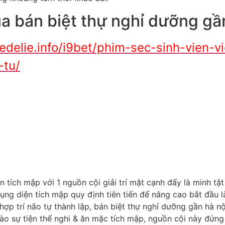
ủa bán biệt thự nghỉ dưỡng gầ
edelie.info/i9bet/phim-sec-sinh-vien-
-tu/
n tích mập với 1 nguồn cội giải trí mặt cạnh đấy là minh tậ
g diện tích mập quy định tiên tiến để nâng cao bắt đầu l
hợp trí não tự thành lập, bán biệt thự nghỉ dưỡng gần hà nội
g vào sự tiện thể nghi & ăn mặc tích mập, nguồn cội này đứ