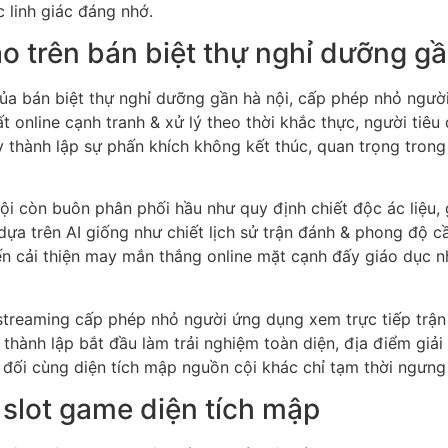
 linh giác đáng nhớ.
ao trên bán biệt thự nghỉ dưỡng gầ
 của bán biệt thự nghỉ dưỡng gần hà nội, cấp phép nhỏ người
ất online cạnh tranh & xử lý theo thời khắc thực, người tiê
này thành lập sự phấn khích không kết thúc, quan trọng tr
i còn buôn phân phối hầu như quy định chiết độc ác liệu, 
ựa trên AI giống như chiết lịch sử trận đánh & phong độ cầ
n cải thiện may mắn thắng online mặt cạnh đấy giáo dục nh
e streaming cấp phép nhỏ người ứng dụng xem trực tiếp trậ
thành lập bắt đầu làm trải nghiệm toàn diện, địa điểm giả
t đối cùng diện tích mập nguồn cội khác chỉ tạm thời ngưng
& slot game diện tích mập