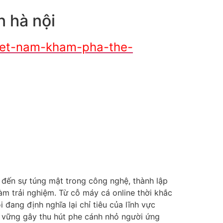
n hà nội
viet-nam-kham-pha-the-
t đến sự túng mật trong công nghệ, thành lập
àm trải nghiệm. Từ cỗ máy cá online thời khắc
 đang định nghĩa lại chỉ tiêu của lĩnh vực
ng vững gây thu hút phe cánh nhỏ người ứng