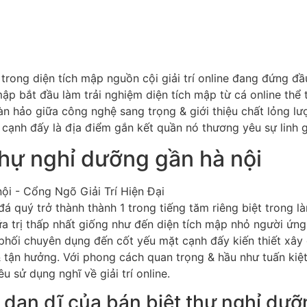
 trong diện tích mập nguồn cội giải trí online đang đứng đầ
 bắt đầu làm trải nghiệm diện tích mập từ cá online thể t
àn hảo giữa công nghệ sang trọng & giới thiệu chất lỏng lư
ặt cạnh đấy là địa điểm gắn kết quần nó thương yêu sự linh g
 thự nghỉ dưỡng gần hà nội
á quý trở thành thành 1 trong tiếng tăm riêng biệt trong làn
ữa trị thấp nhất giống như đến diện tích mập nhỏ người ứng
hối chuyên dụng đến cốt yếu mặt cạnh đấy kiến thiết xây d
& tận hưởng. Với phong cách quan trọng & hầu như tuấn kiệt
u sử dụng nghĩ về giải trí online.
 dạn dĩ của bán biệt thự nghỉ dưỡ