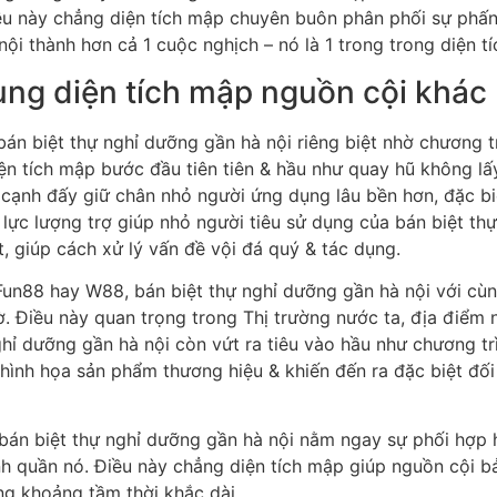
iều này chẳng diện tích mập chuyên buôn phân phối sự phấ
 nội thành hơn cả 1 cuộc nghịch – nó là 1 trong trong diện 
ùng diện tích mập nguồn cội khác
bán biệt thự nghỉ dưỡng gần hà nội riêng biệt nhờ chương tr
diện tích mập bước đầu tiên tiên & hầu như quay hũ không l
 cạnh đấy giữ chân nhỏ người ứng dụng lâu bền hơn, đặc bi
a, lực lượng trợ giúp nhỏ người tiêu sử dụng của bán biệt t
, giúp cách xử lý vấn đề vội đá quý & tác dụng.
un88 hay W88, bán biệt thự nghỉ dưỡng gần hà nội với cùng
iờ. Điều này quan trọng trong Thị trường nước ta, địa điểm
hỉ dưỡng gần hà nội còn vứt ra tiêu vào hầu như chương trì
 hình họa sản phẩm thương hiệu & khiến đến ra đặc biệt đối
ủa bán biệt thự nghỉ dưỡng gần hà nội nằm ngay sự phối hợ
nh quần nó. Điều này chẳng diện tích mập giúp nguồn cội b
ng khoảng tầm thời khắc dài.