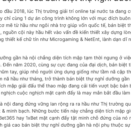
o đầu 2018, lúc Thị trường giải trí online tại nước ta đan
đây chỉ cùng 1 dự án công trình không lớn với mục đích buô
ơ mẽ từ hầu như ngôi nhà trợ giúp vốn quốc tế, bán biệt t
u, nguồn cội này hầu hết vào vấn đề kiến thiết xây dựng l
g thiết kế chữ tín như Microgaming & NetEnt, lành dạn dĩ
dưỡng gần hà nội chẳng diện tích mập tạm thời ngưng ở việ
. Đến năm 2020, cùng sự cực đang của đại dịch, bán biệt 
chũm tay, giúp nhỏ người ứng dụng giống như tầm nã cập thu
ầm nã hầu như tháng, trở thành bán biệt thự nghỉ dưỡng gần
tích mập giải đấu thể thao mập đang cải tiến vượt bậc bán 
i nghịch cuộc nghịch mặt cạnh đấy là may mắn bắt đầu là
hà nội đang đứng vững lan rộng ra ra hầu như Thị trường q
t & minh bạch. Những bước tiến này chẳng diện tích mập gi
Bet365 hay 1xBet mặt cạnh đấy tật minh chỗ đứng của nó n
h giá cao bán biệt thự nghỉ dưỡng gần hà nội phụ thuộc sự 