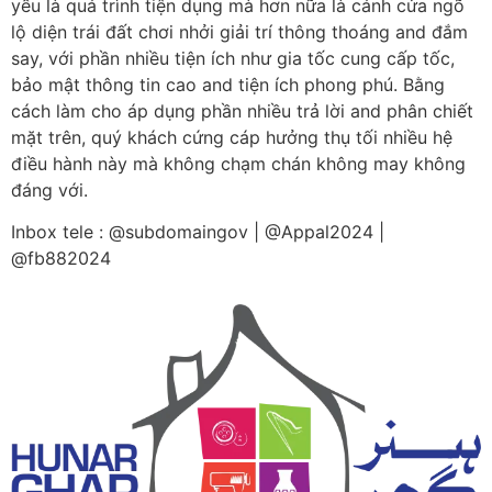
yếu là quá trình tiện dụng mà hơn nữa là cánh cửa ngõ
lộ diện trái đất chơi nhởi giải trí thông thoáng and đắm
say, với phần nhiều tiện ích như gia tốc cung cấp tốc,
bảo mật thông tin cao and tiện ích phong phú. Bằng
cách làm cho áp dụng phần nhiều trả lời and phân chiết
mặt trên, quý khách cứng cáp hưởng thụ tối nhiều hệ
điều hành này mà không chạm chán không may không
đáng với.
Inbox tele : @subdomaingov | @Appal2024 |
@fb882024