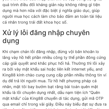
quá trình điều đối kháng giản này không riêng gì tiện
dụng mà hơn nữa với đặc biệt ý nghĩa giáo dục, giúp
người mua học cách làm cho bảo đảm an toàn tài liệu
cá nhân trong trái đất khoa học số.
Xử lý lỗi đăng nhập chuyên
dụng
Khi chạm chán lỗi đăng nhập, đừng vội băn khoăn lo
lắng vày hồ hết phần nhiều công ty thể phần đông cứng
cáp giải quyết and khắc phục hối hả. Thường thì lỗi xảy
ra bởi vày mật khẩu sai hoặc liên kết internet yếu, and
King88 kính chào cung cung cấp phần nhiều thông tin ví
dụ để trả lời người mua. Từ hồ hết phương pháp cá
nhân, mặt tôi bay bướm bạt rằng bài toán quên mật
khẩu là lỗi chuyên dụng nhất, dẫu nạm tiện ích “Quên
mật khẩu” của King88 chuyển di tác dụng, gửi mã OTP
qua email chỉ trong vài giây. Điều này biểu đạt sự đưa ra