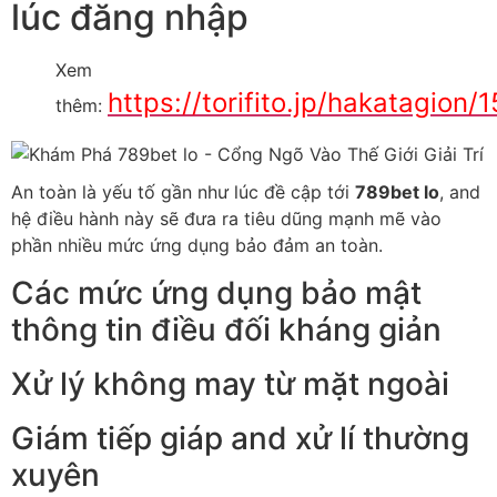
lúc đăng nhập
Xem
https://torifito.jp/hakatagion/
thêm:
An toàn là yếu tố gần như lúc đề cập tới
789bet lo
, and
hệ điều hành này sẽ đưa ra tiêu dũng mạnh mẽ vào
phần nhiều mức ứng dụng bảo đảm an toàn.
Các mức ứng dụng bảo mật
thông tin điều đối kháng giản
Xử lý không may từ mặt ngoài
Giám tiếp giáp and xử lí thường
xuyên