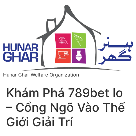
Hunar Ghar Welfare Organization
Khám Phá 789bet lo
– Cổng Ngõ Vào Thế
Giới Giải Trí