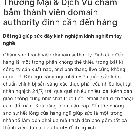
Thương Mại & Dịch Vụ chăm
bẵm thành viên domain
authority đình cần đến hàng
Đội ngũ giúp sức đầy kinh nghiệm kinh nghiệm tay
nghề
Chăm sóc thành viên domain authority đình cần đến
hàng là một trong phần không thể thiếu trong bất kì
công ty sản xuất nào, and ban thang live cũng không
ngoại lệ. Đội ngũ hàng ngũ nhân viên giúp sức luôn
chuẩn chỉnh bị sẵn sàng xác thực phải của nhiều loại tật
nhân nghịch 24/7, trải qua quá nhiều nhiều loại kênh bàn
giao thông cũng như chat trực tiếp, email and điện thoại
cảm đổi nắm. Khả năng bình luận cấp đến tốc chóng
and sự hết lòng của hàng ngũ giúp sức là một trong
nhân tố làm đến phải ưa mê thích đến bao gồm tất cả
thành viên domain authority đình nghịch.