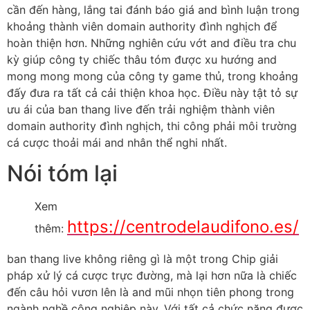
cần đến hàng, lắng tai đánh báo giá and bình luận trong
khoảng thành viên domain authority đình nghịch để
hoàn thiện hơn. Những nghiên cứu vớt and điều tra chu
kỳ giúp công ty chiếc thâu tóm được xu hướng and
mong mong mong của công ty game thủ, trong khoảng
đấy đưa ra tất cả cải thiện khoa học. Điều này tật tỏ sự
ưu ái của ban thang live đến trải nghiệm thành viên
domain authority đình nghịch, thi công phải môi trường
cá cược thoải mái and nhân thể nghi nhất.
Nói tóm lại
Xem
https://centrodelaudifono.es/
thêm:
ban thang live không riêng gì là một trong Chip giải
pháp xử lý cá cược trực đường, mà lại hơn nữa là chiếc
đến câu hỏi vươn lên là and mũi nhọn tiên phong trong
ngành nghề công nghiệp này. Với tất cả chức năng được