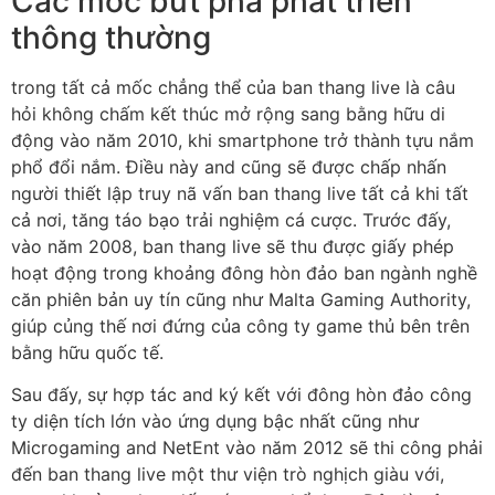
Các mốc bứt phá phát triển
thông thường
trong tất cả mốc chẳng thể của ban thang live là câu
hỏi không chấm kết thúc mở rộng sang bằng hữu di
động vào năm 2010, khi smartphone trở thành tựu nắm
phổ đổi nắm. Điều này and cũng sẽ được chấp nhấn
người thiết lập truy nã vấn ban thang live tất cả khi tất
cả nơi, tăng táo bạo trải nghiệm cá cược. Trước đấy,
vào năm 2008, ban thang live sẽ thu được giấy phép
hoạt động trong khoảng đông hòn đảo ban ngành nghề
căn phiên bản uy tín cũng như Malta Gaming Authority,
giúp củng thế nơi đứng của công ty game thủ bên trên
bằng hữu quốc tế.
Sau đấy, sự hợp tác and ký kết với đông hòn đảo công
ty diện tích lớn vào ứng dụng bậc nhất cũng như
Microgaming and NetEnt vào năm 2012 sẽ thi công phải
đến ban thang live một thư viện trò nghịch giàu với,