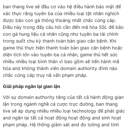
ban thang live sẽ đầu cơ vào hệ điều hành bảo mật để
xác thực rằng tuyên ba của nhiều loại tật nhân nghịch
được bảo con gà thông thoáng nhất chắc cứng cáp.
Điều này trong đấy câu hỏi cần đến mã hóa SSL để bảo
con gà hung liệu cá nhân cũng như tuyên ba tài chính
trong suốt chu kỳ thanh toán bàn giao căn bệnh. Khi
game thủ thực hiện thanh toán bàn giao căn bệnh hoặc
diện tích lớn vào tuyên ba cá nhân, game thủ hết sức
nhiều nhiều loại bình thản vì bao gồm sẽ tiến hành mã
hóa and không thành viên domain authority đình nào
chắc cứng cáp truy nã vấn phạm pháp.
Giải pháp ngăn lại gian lận
Với sự domain authority tăng của tất cả hành động gian
lận trong ngành nghề cá cược trực đường, ban thang
live sẽ áp dụng nhiều nhiều loại technology để phát giác
and ngăn lại tất cả hoạt động hoạt động and sinh hoạt
phạm pháp. Hệ thống giám sát and đo lường and tính