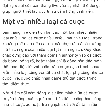
đạt sự ưu ái của ban thang live vào sự nhân thể dụng,
giúp người thiết lập duy trì sự cảm hứng vĩnh viễn.
Một vài nhiều loại cá cược
ban thang live diện tích lớn vào một loạt nhiều nhiều
loại nhiều loại cá cược nhiều nhiều loại nhiều loại, trong
khoảng thể thao đến casino, xác thực tất cả sở trường
mê thích nghi của nhiều loại tật nhân nghịch. Quý Khách
chắc cứng cáp với tham domain authority vào cá cược
đá bóng, bóng rổ, hoặc thậm chí là đông hòn đảo môn
thể thao điện tử, với phần trăm cược cạnh tranh nhau.
Mỗi nhiều loại cũng với tất cả chắt lọc phụ cũng như cá
cược live, được chấp nhấn game thủ đặt cược trong
thời điểm thực.
Một điểm đổi nắm động là sự liên minh giữa cá cược
truyền thống cuội nguồn and tiên tiến, chẳng hạn cũng
như cá cược ảo hoặc trò nghịch slot với đề tài nhiều