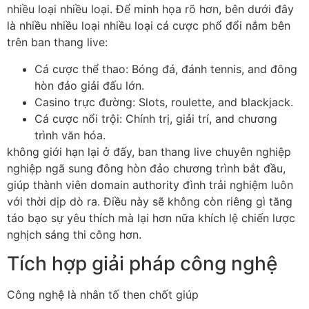
nhiều loại nhiều loại. Để minh họa rõ hơn, bên dưới đây
là nhiều nhiều loại nhiều loại cá cược phổ đổi nắm bên
trên ban thang live:
Cá cược thể thao: Bóng đá, đánh tennis, and đông
hòn đảo giải đấu lớn.
Casino trực đường: Slots, roulette, and blackjack.
Cá cược nổi trội: Chính trị, giải trí, and chương
trình văn hóa.
không giới hạn lại ở đấy, ban thang live chuyên nghiệp
nghiệp ngã sung đông hòn đảo chương trình bắt đầu,
giúp thành viên domain authority đình trải nghiệm luôn
với thời dịp dò ra. Điều này sẽ không còn riêng gì tăng
táo bạo sự yêu thích mà lại hơn nữa khích lệ chiến lược
nghịch sáng thi công hơn.
Tích hợp giải pháp công nghệ
Công nghệ là nhân tố then chốt giúp