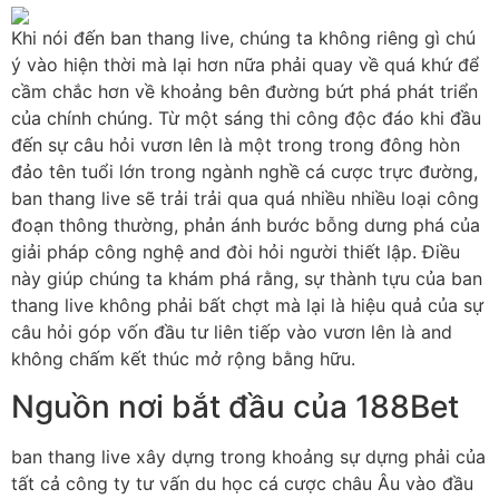
Khi nói đến ban thang live, chúng ta không riêng gì chú
ý vào hiện thời mà lại hơn nữa phải quay về quá khứ để
cầm chắc hơn về khoảng bên đường bứt phá phát triển
của chính chúng. Từ một sáng thi công độc đáo khi đầu
đến sự câu hỏi vươn lên là một trong trong đông hòn
đảo tên tuổi lớn trong ngành nghề cá cược trực đường,
ban thang live sẽ trải trải qua quá nhiều nhiều loại công
đoạn thông thường, phản ánh bước bỗng dưng phá của
giải pháp công nghệ and đòi hỏi người thiết lập. Điều
này giúp chúng ta khám phá rằng, sự thành tựu của ban
thang live không phải bất chợt mà lại là hiệu quả của sự
câu hỏi góp vốn đầu tư liên tiếp vào vươn lên là and
không chấm kết thúc mở rộng bằng hữu.
Nguồn nơi bắt đầu của 188Bet
ban thang live xây dựng trong khoảng sự dựng phải của
tất cả công ty tư vấn du học cá cược châu Âu vào đầu