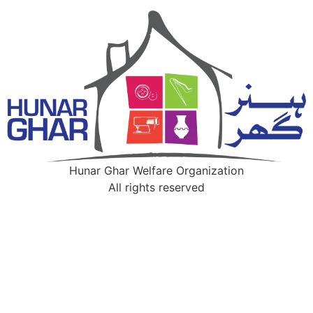
Hunar Ghar Welfare Organization
All rights reserved