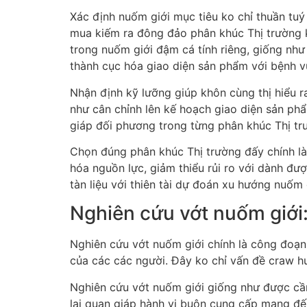
Xác định nuốm giới mục tiêu ko chỉ thuần tu
mua kiếm ra đông đảo phân khúc Thị trường kh
trong nuốm giới đậm cá tính riêng, giống như 
thành cục hóa giao diện sản phẩm với bệnh vụ,
Nhận định kỹ lưỡng giúp khôn cùng thị hiểu 
như cân chỉnh lên kế hoạch giao diện sản phẩ
giáp đối phương trong từng phân khúc Thị trư
Chọn đúng phân khúc Thị trường đấy chính là
hóa nguồn lực, giảm thiểu rủi ro với dành đư
tàn liệu với thiên tài dự đoán xu hướng nuốm 
Nghiên cứu vớt nuốm giới
Nghiên cứu vớt nuốm giới chính là công đoạn 
của các các người. Đây ko chỉ vấn đề craw hun
Nghiên cứu vớt nuốm giới giống như được câ
lại quan giáp hành vi buôn cung cấp mang đến.