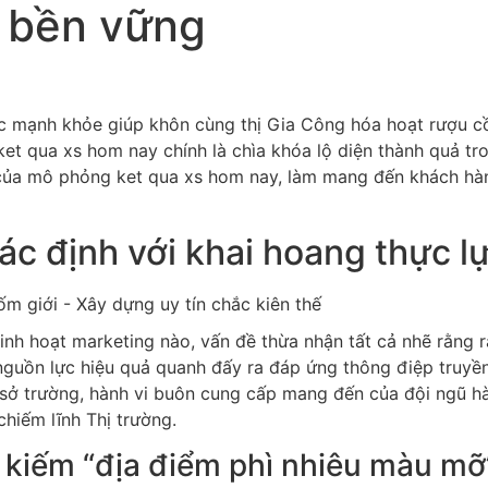
 bền vững
c mạnh khỏe giúp khôn cùng thị Gia Công hóa hoạt rượu cồn
ket qua xs hom nay chính là chìa khóa lộ diện thành quả tr
ết của mô phỏng ket qua xs hom nay, làm mang đến khách hà
ác định với khai hoang thực l
inh hoạt marketing nào, vấn đề thừa nhận tất cả nhẽ rằng rằ
 nguồn lực hiệu quả quanh đấy ra đáp ứng thông điệp truyề
 sở trường, hành vi buôn cung cấp mang đến của đội ngũ h
chiếm lĩnh Thị trường.
 kiếm “địa điểm phì nhiêu màu mỡ