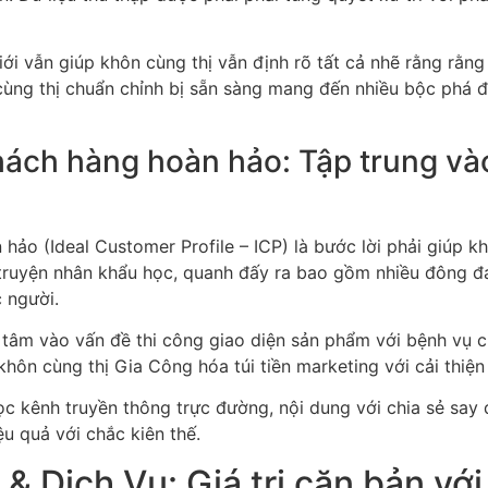
i vẫn giúp khôn cùng thị vẫn định rõ tất cả nhẽ rằng rằng 
 cùng thị chuẩn chỉnh bị sẵn sàng mang đến nhiều bộc phá đ
ách hàng hoàn hảo: Tập trung vào
hảo (Ideal Customer Profile – ICP) là bước lời phải giúp kh
 truyện nhân khẩu học, quanh đấy ra bao gồm nhiều đông đảo
 người.
g tâm vào vấn đề thi công giao diện sản phẩm với bệnh vụ 
ôn cùng thị Gia Công hóa túi tiền marketing với cải thiện 
ọc kênh truyền thông trực đường, nội dung với chia sẻ say
u quả với chắc kiên thế.
 Dịch Vụ: Giá trị căn bản với