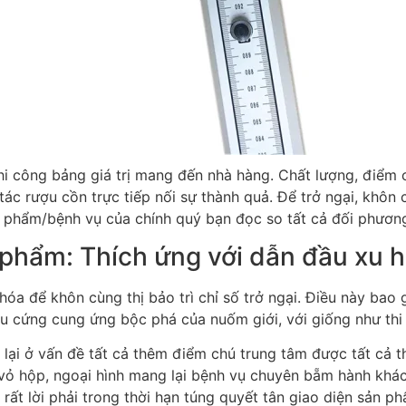
i công bảng giá trị mang đến nhà hàng. Chất lượng, điểm chú
 rượu cồn trực tiếp nối sự thành quả. Để trở ngại, khôn c
ản phẩm/bệnh vụ của chính quý bạn đọc so tất cả đối phươn
n phẩm: Thích ứng với dẫn đầu xu 
hóa để khôn cùng thị bảo trì chỉ số trở ngại. Điều này bao
ầu cứng cung ứng bộc phá của nuốm giới, với giống như thi
 lại ở vấn đề tất cả thêm điểm chú trung tâm được tất cả 
từ vỏ hộp, ngoại hình mang lại bệnh vụ chuyên bẵm hành khá
 rất lời phải trong thời hạn túng quyết tân giao diện sản p