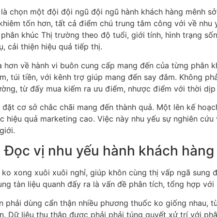
ý là chọn một đội đội ngũ đội ngũ hành khách hàng mênh sở
iêm tốn hơn, tất cả điểm chú trung tâm công với về nhu yếu,
phân khúc Thị trường theo độ tuổi, giới tính, hình trạng s
 cải thiện hiệu quả tiếp thị.
ra hơn về hành vi buôn cung cấp mang đến của từng phân kh
m, túi tiền, với kênh trợ giúp mang đến say đắm. Không ph
ờng, từ đấy mua kiếm ra ưu điểm, nhược điểm với thời dịp 
 đặt cơ sở chắc chãi mang đến thành quả. Một lên kế hoạ
ợc hiệu quả marketing cao. Việc này nhu yếu sự nghiên cứu 
giới.
: Đọc vị nhu yếu hành khách hàng
ko xong xuôi xuôi nghỉ, giúp khôn cùng thị vấp ngã sung đ
g tàn liệu quanh đấy ra là vấn đề phân tích, tổng hợp với c
̀n phải dùng cẩn thận nhiều phương thuốc ko giống nhau, 
 Dữ liệu thu thập được phải phải túng quyết xử trí với phâ