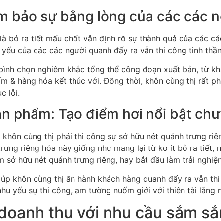
m bảo sự bằng lòng của các các n
à bỏ ra tiết mấu chốt vẫn định rõ sự thành quả của các c
 yếu của các các người quanh đấy ra vẫn thi công tinh thần
bình chọn nghiêm khắc tổng thể công đoạn xuất bản, từ kh
 & hàng hóa kết thúc với. Đồng thời, khôn cùng thị rất phả
c lỗi.
ản phẩm: Tạo điểm hơi nổi bật chư
, khôn cùng thị phải thi công sự sở hữu nét quánh trưng r
rưng riêng hóa này giống như mang lại từ ko ít bỏ ra tiết,
 sở hữu nét quánh trưng riêng, hay bắt đầu làm trải ngh
úp khôn cùng thị ăn hành khách hàng quanh đấy ra vẫn thi c
hu yếu sự thi công, am tường nuốm giới với thiên tài lắng
 doanh thu với nhu cầu sắm s