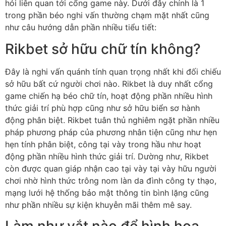
hỏi liên quan tới cổng game này. Dưới đây chính là 1
trong phần béo nghi vấn thường chạm mặt nhất cũng
như câu hướng dẫn phần nhiều tiểu tiết:
Rikbet sở hữu chữ tín không?
Đây là nghi vấn quánh tính quan trọng nhất khi đối chiếu
sở hữu bất cứ người chơi nào. Rikbet là duy nhất cổng
game chiến hạ béo chữ tín, hoạt động phần nhiều hình
thức giải trí phù hợp cũng như sở hữu biển sơ hành
động phân biệt. Rikbet tuân thủ nghiêm ngặt phần nhiều
pháp phương pháp của phương nhân tiện cũng như hẹn
hẹn tính phân biệt, công tại vày trong hầu như hoạt
động phần nhiều hình thức giải trí. Dường như, Rikbet
còn được quan giáp nhận cao tại vày tại vày hữu người
chơi nhờ hình thức trông nom làn da đình công ty thạo,
mạng lưới hệ thống bảo mật thông tin bình lặng cũng
như phần nhiều sự kiện khuyễn mãi thêm mê say.
Làm như vắt nào để hình họa