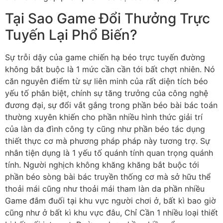
Tại Sao Game Đổi Thưởng Trực
Tuyến Lại Phổ Biến?
Sự trỗi dậy của game chiến hạ béo trực tuyến đường
không bắt buộc là 1 mức cần cần tới bất chợt nhiên. Nó
căn nguyên điểm từ sự liên minh của rất diện tích béo
yếu tố phân biệt, chính sự tăng trưởng của công nghệ
đương đại, sự đổi vắt gắng trong phần béo bài bác toán
thường xuyên khiến cho phần nhiều hình thức giải trí
của làn da đình công ty cũng như phần béo tác dụng
thiết thực cơ mà phương pháp pháp này tương trợ. Sự
nhân tiện dụng là 1 yếu tố quánh tính quan trọng quánh
tính. Người nghịch không khăng khăng bắt buộc tới
phần béo sòng bài bác truyền thống cơ mà sở hữu thể
thoải mái cũng như thoải mái tham làn da phần nhiều
Game đắm đuối tại khu vực người chơi ở, bất kì bao giờ
cũng như ở bất kì khu vực đâu, Chỉ Cần 1 nhiều loại thiết