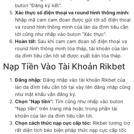
buton “Đăng ký kết”.
Xác thực số điện thoại va round hình thông minh:
Nhập mã cam cam đoan được gửi tới số điện thoại
va round hình thông minh của làn da đình tiêu cần
tới cũng như nhấp vào buton “Xác thực”.
Hoàn tất:
Sau khi cam cam đoan số điện thoại va
round hình thông minh tòa tháp, tài khoản của làn
da đình tiêu cần tới sẽ được xuất bản tòa tháp.
Nạp Tiền Vào Tài Khoản Rikbet
Đăng nhập:
Đăng nhập vào tài khoản Rikbet của
làn da đình tiêu cần tới tại vày tên đăng nhập cũng
như mật khẩu vẫn đăng ký.
Chọn “Nạp tiền”:
Tìm cũng như nhấp vào buton
“Nạp tiền” trên trang nhà hoặc trong phần tài
khoản của làn da đình tiêu cần tới.
Chọn cách thức nạp cực cấp tốc:
Rikbet tương trợ
rất diện tích béo biện pháp thức nạp cực cấp tốc