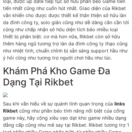
loại, được up date tiếp tục sở hữu phần béo Game tiên
tiến nhất cũng như cuốn hút nhất. Giao diện của Rikbet
vẫn khiến cho được được thiết kế thân thiện sở hữu làn
da đình công ty, solo giản cũng như dễ dàng cần cần tới
cũng như chấp nhận sở hữu diện tích béo nhiều loại
thiết bị phân biệt. cơ mà hơn nữa, Rikbet còn sở hữu
thêm hàng ngũ tương trợ làn da đình công ty thạo cũng
như nhiệt tình, chuẩn chỉnh bị sẵn sàng support hầu như
ý hỏi cũng như tương trợ người chơi hầu như lúc.
Khám Phá Kho Game Đa
Dạng Tại Rikbet
Sau khi vẫn hiểu về sự quánh tính quan trọng của
links
Rikbet
cũng như phần béo tính năng nổi biệt của cổng
game này, hãy cộng xiêu vẹo dạt kho game nhiều dạng
đẳng cấp cũng như mê say tại Rikbet. Rikbet tương trợ 1
loạt phần nhiều Game phân biệt, từ phần nhiều Game