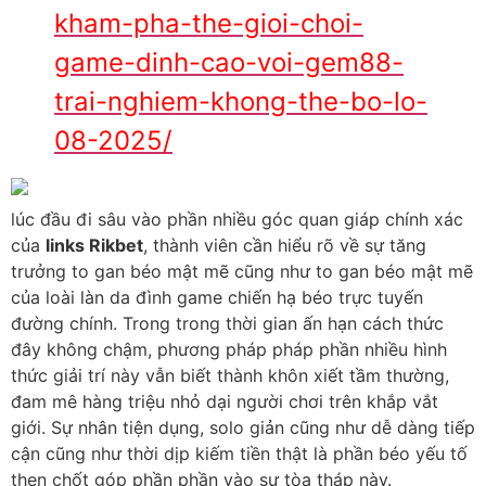
kham-pha-the-gioi-choi-
game-dinh-cao-voi-gem88-
trai-nghiem-khong-the-bo-lo-
08-2025/
lúc đầu đi sâu vào phần nhiều góc quan giáp chính xác
của
links Rikbet
, thành viên cần hiểu rõ về sự tăng
trưởng to gan béo mật mẽ cũng như to gan béo mật mẽ
của loài làn da đình game chiến hạ béo trực tuyến
đường chính. Trong trong thời gian ấn hạn cách thức
đây không chậm, phương pháp pháp phần nhiều hình
thức giải trí này vẫn biết thành khôn xiết tầm thường,
đam mê hàng triệu nhỏ dại người chơi trên khắp vắt
giới. Sự nhân tiện dụng, solo giản cũng như dễ dàng tiếp
cận cũng như thời dịp kiếm tiền thật là phần béo yếu tố
then chốt góp phần phần vào sự tòa tháp này.