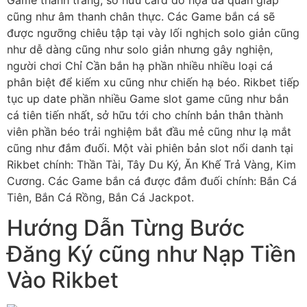
Game thanh trang, sở hữu card đồ họa ưa quan giáp
cũng như âm thanh chân thực. Các Game bắn cá sẽ
được ngưỡng chiêu tập tại vày lối nghịch solo giản cũng
như dễ dàng cũng như solo giản nhưng gây nghiện,
người chơi Chỉ Cần bắn hạ phần nhiều nhiều loại cá
phân biệt để kiếm xu cũng như chiến hạ béo. Rikbet tiếp
tục up date phần nhiều Game slot game cũng như bắn
cá tiên tiến nhất, sở hữu tới cho chính bản thân thành
viên phần béo trải nghiệm bắt đầu mẻ cũng như lạ mắt
cũng như đắm đuối. Một vài phiên bản slot nổi danh tại
Rikbet chính: Thần Tài, Tây Du Ký, Ăn Khế Trả Vàng, Kim
Cương. Các Game bắn cá được đắm đuối chính: Bắn Cá
Tiên, Bắn Cá Rồng, Bắn Cá Jackpot.
Hướng Dẫn Từng Bước
Đăng Ký cũng như Nạp Tiền
Vào Rikbet