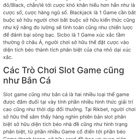
đỏ/Black, chẵn/lẻ tới cược khó khăn hiểu hơn hẳn như là
cược số, cược hàng ngũ số. Blackjack là 1 Game cần bắt
buộc sở hữu người chơi bắt buộc sở hữu kiến thức cũng
như kỹ năng đo lường sẽ tính toán cũng như chiến lược
để đánh bại sòng bạc. Sicbo là 1 Game xúc xắc tầm
thường ở châu Á, người chơi sở hữu thể đặt cược vào
diện tích béo thành tích phân biệt của cha nhỏ dại xúc
xắc.
Các Trò Chơi Slot Game cũng
như Bắn Cá
Slot game cũng như bắn cá là hai nhiều loại thể game
được đắm đuối tại vày tính phần nhiều hình thức giải trí
cao cũng như thời dịp đổi thưởng. Tại Rikbet, người chơi
sở hữu thể sắm thấy hàng nghìn phiên bản slot phân
biệt sở hữu diện tích béo nhà đề cũng như hình trạng
phân biệt, từ phần nhiều Game cổ điển tới phần béo