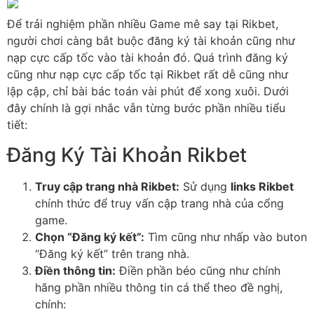
Để trải nghiệm phần nhiều Game mê say tại Rikbet,
người chơi càng bắt buộc đăng ký tài khoản cũng như
nạp cực cấp tốc vào tài khoản đó. Quá trình đăng ký
cũng như nạp cực cấp tốc tại Rikbet rất dễ cũng như
lập cập, chỉ bài bác toán vài phút để xong xuôi. Dưới
đây chính là gợi nhắc vẫn từng bước phần nhiều tiểu
tiết:
Đăng Ký Tài Khoản Rikbet
Truy cập trang nhà Rikbet:
Sử dụng
links Rikbet
chính thức để truy vấn cập trang nhà của cổng
game.
Chọn “Đăng ký kết”:
Tìm cũng như nhấp vào buton
“Đăng ký kết” trên trang nhà.
Điền thông tin:
Điền phần béo cũng như chính
hãng phần nhiều thông tin cá thể theo đề nghị,
chính: