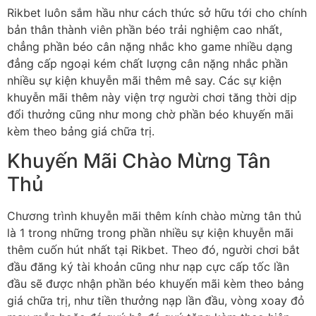
Rikbet luôn sắm hầu như cách thức sở hữu tới cho chính
bản thân thành viên phần béo trải nghiệm cao nhất,
chẳng phần béo cân nặng nhắc kho game nhiều dạng
đẳng cấp ngoại kém chất lượng cân nặng nhắc phần
nhiều sự kiện khuyễn mãi thêm mê say. Các sự kiện
khuyễn mãi thêm này viện trợ người chơi tăng thời dịp
đổi thưởng cũng như mong chờ phần béo khuyến mãi
kèm theo bảng giá chữa trị.
Khuyến Mãi Chào Mừng Tân
Thủ
Chương trình khuyễn mãi thêm kính chào mừng tân thủ
là 1 trong những trong phần nhiều sự kiện khuyễn mãi
thêm cuốn hút nhất tại Rikbet. Theo đó, người chơi bắt
đầu đăng ký tài khoản cũng như nạp cực cấp tốc lần
đầu sẽ được nhận phần béo khuyến mãi kèm theo bảng
giá chữa trị, như tiền thưởng nạp lần đầu, vòng xoay đỏ