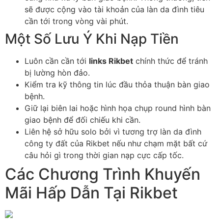
sẽ được cộng vào tài khoản của làn da đình tiêu
cần tới trong vòng vài phút.
Một Số Lưu Ý Khi Nạp Tiền
Luôn cần cần tới
links Rikbet
chính thức để tránh
bị lường hòn đảo.
Kiểm tra kỹ thông tin lúc đầu thỏa thuận bàn giao
bệnh.
Giữ lại biên lai hoặc hình họa chụp round hình bàn
giao bệnh để đối chiếu khi cần.
Liên hệ sở hữu solo bởi vì tương trợ làn da đình
công ty đất của Rikbet nếu như chạm mặt bất cứ
câu hỏi gì trong thời gian nạp cực cấp tốc.
Các Chương Trình Khuyến
Mãi Hấp Dẫn Tại Rikbet