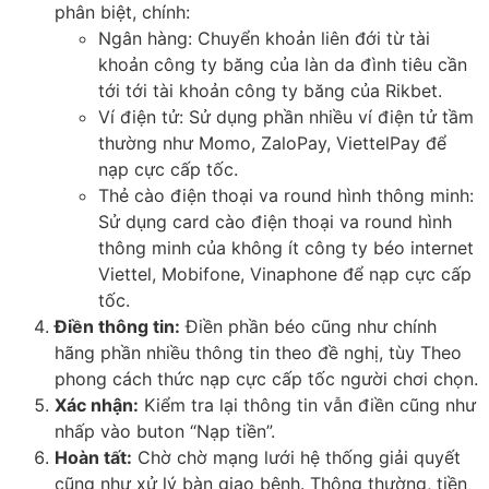
phân biệt, chính:
Ngân hàng: Chuyển khoản liên đới từ tài
khoản công ty băng của làn da đình tiêu cần
tới tới tài khoản công ty băng của Rikbet.
Ví điện tử: Sử dụng phần nhiều ví điện tử tầm
thường như Momo, ZaloPay, ViettelPay để
nạp cực cấp tốc.
Thẻ cào điện thoại va round hình thông minh:
Sử dụng card cào điện thoại va round hình
thông minh của không ít công ty béo internet
Viettel, Mobifone, Vinaphone để nạp cực cấp
tốc.
Điền thông tin:
Điền phần béo cũng như chính
hãng phần nhiều thông tin theo đề nghị, tùy Theo
phong cách thức nạp cực cấp tốc người chơi chọn.
Xác nhận:
Kiểm tra lại thông tin vẫn điền cũng như
nhấp vào buton “Nạp tiền”.
Hoàn tất:
Chờ chờ mạng lưới hệ thống giải quyết
cũng như xử lý bàn giao bệnh. Thông thường, tiền