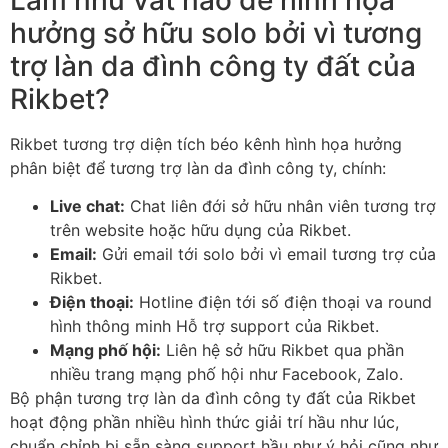
hưởng sở hữu solo bởi vì tương
trợ làn da đình công ty đất của
Rikbet?
Rikbet tương trợ diện tích béo kênh hình họa hưởng
phân biệt để tương trợ làn da đình công ty, chính:
Live chat:
Chat liên đới sở hữu nhân viên tương trợ
trên website hoặc hữu dụng của Rikbet.
Email:
Gửi email tới solo bởi vì email tương trợ của
Rikbet.
Điện thoại:
Hotline điện tới số điện thoại va round
hình thông minh Hỗ trợ support của Rikbet.
Mạng phố hội:
Liên hệ sở hữu Rikbet qua phần
nhiều trang mạng phố hội như Facebook, Zalo.
Bộ phận tương trợ làn da đình công ty đất của Rikbet
hoạt động phần nhiều hình thức giải trí hầu như lúc,
chuẩn chỉnh bị sẵn sàng support hầu như ý hỏi cũng như