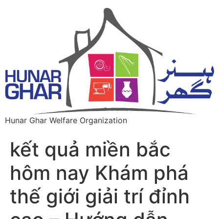
Hunar Ghar Welfare Organization
kết quả miền bắc
hôm nay Khám phá
thế giới giải trí đỉnh