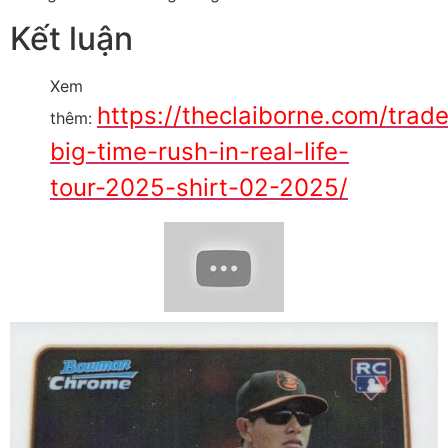
Kết luận
Xem
https://theclaiborne.com/trad
thêm:
big-time-rush-in-real-life-
tour-2025-shirt-02-2025/