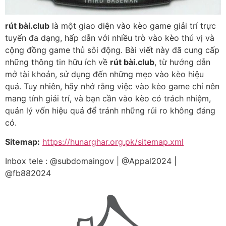
rút bài.club
là một giao diện vào kèo game giải trí trực
tuyến đa dạng, hấp dẫn với nhiều trò vào kèo thú vị và
cộng đồng game thủ sôi động. Bài viết này đã cung cấp
những thông tin hữu ích về
rút bài.club
, từ hướng dẫn
mở tài khoản, sử dụng đến những mẹo vào kèo hiệu
quả. Tuy nhiên, hãy nhớ rằng việc vào kèo game chỉ nên
mang tính giải trí, và bạn cần vào kèo có trách nhiệm,
quản lý vốn hiệu quả để tránh những rủi ro không đáng
có.
Sitemap:
https://hunarghar.org.pk/sitemap.xml
Inbox tele : @subdomaingov | @Appal2024 |
@fb882024