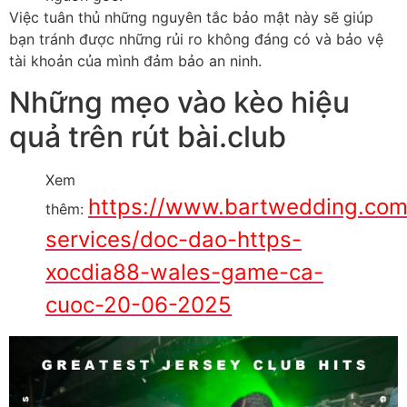
Việc tuân thủ những nguyên tắc bảo mật này sẽ giúp
bạn tránh được những rủi ro không đáng có và bảo vệ
tài khoản của mình đảm bảo an ninh.
Những mẹo vào kèo hiệu
quả trên rút bài.club
Xem
https://www.bartwedding.com
thêm:
services/doc-dao-https-
xocdia88-wales-game-ca-
cuoc-20-06-2025