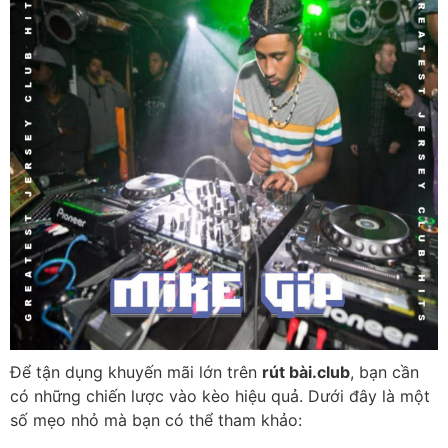
Để tận dụng khuyến mãi lớn trên
rút bài.club
, bạn cần
có những chiến lược vào kèo hiệu quả. Dưới đây là một
số mẹo nhỏ mà bạn có thể tham khảo: