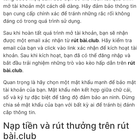
mở tài khoản một cách dễ dàng. Hãy đảm bảo thông tin
bạn cung cấp chính xác để tránh những rắc rối không
đáng có trong quá trình sử dụng.
Sau khi hoàn tất quá trình mở tài khoản, bạn sẽ nhận
được một email xác nhận từ
rút bài.club
. Hãy kiểm tra
email của bạn và click vào link xác nhận để kích hoạt tài
khoản. Sau khi kích hoạt, bạn đã có thể đăng nhập và
bắt đầu trải nghiệm những trò vào kèo hấp dẫn trên
rút
bài.club
.
Quan trọng là hãy chọn một mật khẩu mạnh để bảo mật
tài khoản của bạn. Mật khẩu nên kết hợp giữa chữ cái,
số và ký tự đặc biệt để tăng độ đảm bảo an ninh. Đừng
chia sẻ mật khẩu của bạn với bất kỳ ai để tránh bị đánh
cắp thông tin.
Nạp tiền và rút thưởng trên rút
bài.club