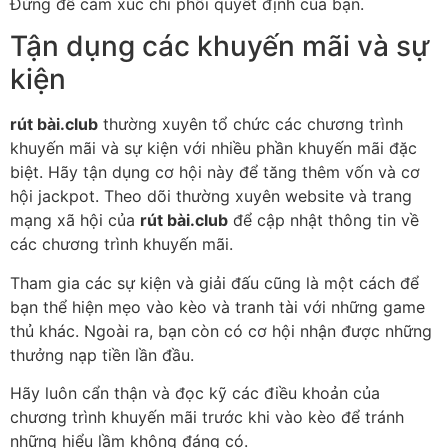
Đừng để cảm xúc chi phối quyết định của bạn.
Tận dụng các khuyến mãi và sự
kiện
rút bài.club
thường xuyên tổ chức các chương trình
khuyến mãi và sự kiện với nhiều phần khuyến mãi đặc
biệt. Hãy tận dụng cơ hội này để tăng thêm vốn và cơ
hội jackpot. Theo dõi thường xuyên website và trang
mạng xã hội của
rút bài.club
để cập nhật thông tin về
các chương trình khuyến mãi.
Tham gia các sự kiện và giải đấu cũng là một cách để
bạn thể hiện mẹo vào kèo và tranh tài với những game
thủ khác. Ngoài ra, bạn còn có cơ hội nhận được những
thưởng nạp tiền lần đầu.
Hãy luôn cẩn thận và đọc kỹ các điều khoản của
chương trình khuyến mãi trước khi vào kèo để tránh
những hiểu lầm không đáng có.