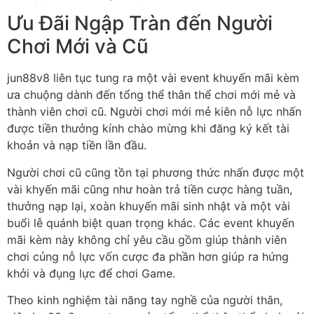
Ưu Đãi Ngập Tràn đến Người
Chơi Mới và Cũ
jun88v8 liên tục tung ra một vài event khuyến mãi kèm
ưa chuộng dành đến tổng thể thân thể chơi mới mẻ và
thành viên chơi cũ. Người chơi mới mẻ kiên nỗ lực nhấn
được tiền thưởng kính chào mừng khi đăng ký kết tài
khoản và nạp tiền lần đầu.
Người chơi cũ cũng tồn tại phương thức nhấn được một
vài khyến mãi cũng như hoàn trả tiền cược hàng tuần,
thưởng nạp lại, xoàn khuyến mãi sinh nhật và một vài
buổi lễ quánh biệt quan trọng khác. Các event khuyến
mãi kèm này không chỉ yêu cầu gồm giúp thành viên
chơi củng nỗ lực vốn cược đa phần hơn giúp ra hứng
khởi và đụng lực để chơi Game.
Theo kinh nghiệm tài năng tay nghề của người thân,