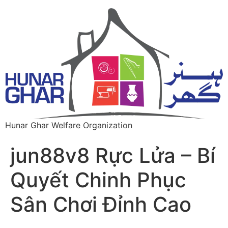
Hunar Ghar Welfare Organization
jun88v8 Rực Lửa – Bí
Quyết Chinh Phục
Sân Chơi Đỉnh Cao