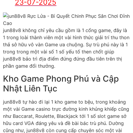
23-07-2025
jun88v8 không chỉ yêu cầu gồm là 1 cổng game, đây là
1 trong loài thành viên một vài hình thức giải trí thu thon
thả sở hữu vô vàn Game ưa chuộng. Sự trù phú này là 1
trong trong một vài số 1 số yếu tố then chốt giúp
jun88v8 bảo trì địa điểm đứng đứng đầu tiên trên thị
phần game đổi thưởng.
Kho Game Phong Phú và Cập
Nhật Liên Tục
jun88v8 tự hào đi lại 1 kho game to bệu, trong khoảng
một vài Game casino trực đường kinh khủng khiếp cũng
như Baccarat, Roulette, Blackjack tới 1 số slot game sở
hữu card VGA đáng yêu và đề bài bác trù phú. Dường
cũng như, jun88v8 còn cung cấp chuyên sóc một vài