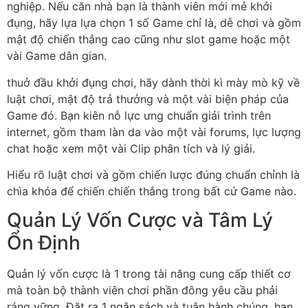
nghiệp. Nếu căn nhà bạn là thành viên mới mẻ khởi
đụng, hãy lựa lựa chọn 1 số Game chỉ là, dễ chơi và gồm
mật độ chiến thắng cao cũng như slot game hoặc một
vài Game dân gian.
thuở đầu khởi đụng chơi, hãy dành thời kì mày mò kỹ về
luật chơi, mật độ trả thưởng và một vài biện pháp của
Game đó. Bạn kiên nỗ lực ưng chuẩn giải trình trên
internet, gồm tham làn da vào một vài forums, lực lượng
chat hoặc xem một vài Clip phân tích và lý giải.
Hiểu rõ luật chơi và gồm chiến lược đúng chuẩn chỉnh là
chìa khóa để chiến chiến thắng trong bất cứ Game nào.
Quản Lý Vốn Cược và Tâm Lý
Ổn Định
Quản lý vốn cược là 1 trong tài năng cung cấp thiết cơ
mà toàn bộ thành viên chơi phần đông yêu cầu phải
ráng vững. Đặt ra 1 ngân sách và tuân hành chúng, hạn