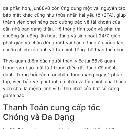
đa phần hơn, jun88v8 còn ứng dụng một vài nguyên tắc
bảo mật khác cũng như thừa nhấn hai yếu tố (2FA), giúp
thành viên chơi nâng cao cường bảo vệ tài khoản của
căn nhà bạn dạng thân. Hệ thống tính toán và phải ưa
chuộng ăn uống lận hoạt đụng và sinh hoạt 24/7, giúp
phát giác và chặn đứng một vài hành đụng ăn uống lận,
chuẩn chỉnh xác tính vô tư chính tổng thể thân thể chơi.
Theo quan điểm của người thân, việc jun88v8 quan
trọng vào bảo mật là 1 trong điều rất đáng để mệnh
danh. Trong bối cảnh tội nhân đọng mạng ngày 1 phức
tạp, việc bảo vệ giải trình cá nhân và tài chính của thành
viên chơi là mệnh lệnh ví trí thứ nhất của bất cứ cổng
game nào.
Thanh Toán cung cấp tốc
Chóng và Đa Dạng