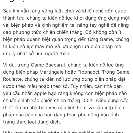
Sau khi vẫn ráng vững luật chơi và khiến chủ vốn cược
thành tựu, chúng ta kiên nỗ lực khởi đụng ứng dụng một
vài biện pháp và kinh nghiệm tài năng tay nghề để nâng
cao phương thức chiến chiến thắng. Có không còn ít
biện pháp quánh biệt quan trọng đến từng Game, chúng
ta kiên nỗ lực mày mò và lựa chọn lựa biện pháp mê
ưng ý nhất sở hữu người thân.
Ví dụ, trong Game Baccarat, chúng ta kiên nỗ lực ứng
dụng biện pháp Martingale hoặc Fibonacci. Trong Game
Roulette, chúng ta kiên nỗ lực ứng dụng biện pháp đặt
cược theo màu hoặc theo số. Tuy nhiên, căn nhà bạn
yêu cầu nhấn apple bạo rằng không còn biện pháp nào
chuẩn chỉnh xác chiến chiến thắng 100%. Điều cung cấp
thiết là căn nhà bạn yêu cầu linh hoạt và sắp xếp biện
pháp của căn nhà bạn dạng thân phụ cộng vào tình
trạng thực loại dung dịch.