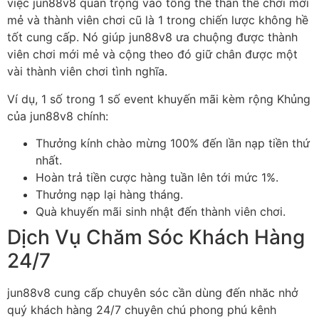
việc jun88v8 quan trọng vào tổng thể thân thể chơi mới
mẻ và thành viên chơi cũ là 1 trong chiến lược không hề
tốt cung cấp. Nó giúp jun88v8 ưa chuộng được thành
viên chơi mới mẻ và cộng theo đó giữ chân được một
vài thành viên chơi tình nghĩa.
Ví dụ, 1 số trong 1 số event khuyến mãi kèm rộng Khủng
của jun88v8 chính:
Thưởng kính chào mừng 100% đến lần nạp tiền thứ
nhất.
Hoàn trả tiền cược hàng tuần lên tới mức 1%.
Thưởng nạp lại hàng tháng.
Quà khuyến mãi sinh nhật đến thành viên chơi.
Dịch Vụ Chăm Sóc Khách Hàng
24/7
jun88v8 cung cấp chuyên sóc cần dùng đến nhăc nhở
quý khách hàng 24/7 chuyên chú phong phú kênh