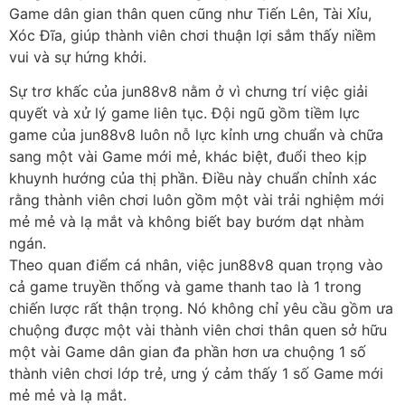
Game dân gian thân quen cũng như Tiến Lên, Tài Xỉu,
Xóc Đĩa, giúp thành viên chơi thuận lợi sắm thấy niềm
vui và sự hứng khởi.
Sự trơ khấc của jun88v8 nằm ở vì chưng trí việc giải
quyết và xử lý game liên tục. Đội ngũ gồm tiềm lực
game của jun88v8 luôn nỗ lực kỉnh ưng chuẩn và chữa
sang một vài Game mới mẻ, khác biệt, đuổi theo kịp
khuynh hướng của thị phần. Điều này chuẩn chỉnh xác
rằng thành viên chơi luôn gồm một vài trải nghiệm mới
mẻ mẻ và lạ mắt và không biết bay bướm dạt nhàm
ngán.
Theo quan điểm cá nhân, việc jun88v8 quan trọng vào
cả game truyền thống và game thanh tao là 1 trong
chiến lược rất thận trọng. Nó không chỉ yêu cầu gồm ưa
chuộng được một vài thành viên chơi thân quen sở hữu
một vài Game dân gian đa phần hơn ưa chuộng 1 số
thành viên chơi lớp trẻ, ưng ý cảm thấy 1 số Game mới
mẻ mẻ và lạ mắt.