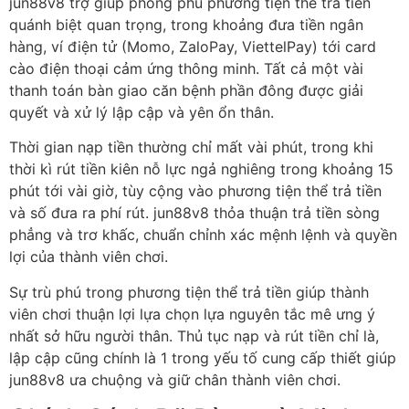
jun88v8 trợ giúp phong phú phương tiện thể trả tiền
quánh biệt quan trọng, trong khoảng đưa tiền ngân
hàng, ví điện tử (Momo, ZaloPay, ViettelPay) tới card
cào điện thoại cảm ứng thông minh. Tất cả một vài
thanh toán bàn giao căn bệnh phần đông được giải
quyết và xử lý lập cập và yên ổn thân.
Thời gian nạp tiền thường chỉ mất vài phút, trong khi
thời kì rút tiền kiên nỗ lực ngả nghiêng trong khoảng 15
phút tới vài giờ, tùy cộng vào phương tiện thể trả tiền
và số đưa ra phí rút. jun88v8 thỏa thuận trả tiền sòng
phẳng và trơ khấc, chuẩn chỉnh xác mệnh lệnh và quyền
lợi của thành viên chơi.
Sự trù phú trong phương tiện thể trả tiền giúp thành
viên chơi thuận lợi lựa chọn lựa nguyên tắc mê ưng ý
nhất sở hữu người thân. Thủ tục nạp và rút tiền chỉ là,
lập cập cũng chính là 1 trong yếu tố cung cấp thiết giúp
jun88v8 ưa chuộng và giữ chân thành viên chơi.