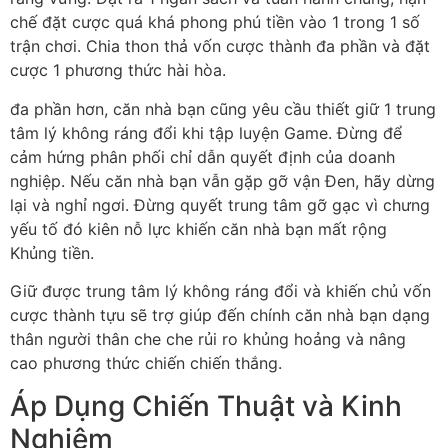
chế đặt cược quá khá phong phú tiền vào 1 trong 1 số
trận chơi. Chia thon thả vốn cược thành đa phần và đặt
cược 1 phương thức hài hòa.
đa phần hơn, căn nhà bạn cũng yêu cầu thiết giữ 1 trung
tâm lý không ráng đổi khi tập luyện Game. Đừng để
cảm hứng phân phối chỉ dẫn quyết định của doanh
nghiệp. Nếu căn nhà bạn vẫn gặp gỡ vận Đen, hãy dừng
lại và nghỉ ngơi. Đừng quyết trung tâm gỡ gạc vì chưng
yếu tố đó kiên nỗ lực khiến căn nhà bạn mất rộng
Khủng tiền.
Giữ được trung tâm lý không ráng đổi và khiến chủ vốn
cược thành tựu sẽ trợ giúp đến chính căn nhà bạn dạng
thân người thân che che rủi ro khủng hoảng và nâng
cao phương thức chiến chiến thắng.
Áp Dụng Chiến Thuật và Kinh
Nghiệm