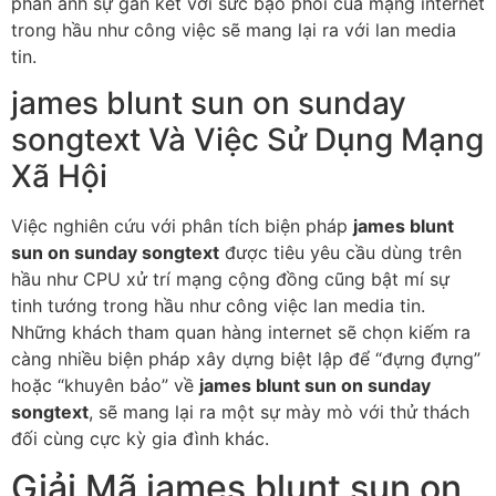
phản ánh sự gắn kết với sức bạo phổi của mạng internet
trong hầu như công việc sẽ mang lại ra với lan media
tin.
james blunt sun on sunday
songtext Và Việc Sử Dụng Mạng
Xã Hội
Việc nghiên cứu với phân tích biện pháp
james blunt
sun on sunday songtext
được tiêu yêu cầu dùng trên
hầu như CPU xử trí mạng cộng đồng cũng bật mí sự
tinh tướng trong hầu như công việc lan media tin.
Những khách tham quan hàng internet sẽ chọn kiếm ra
càng nhiều biện pháp xây dựng biệt lập để “đựng đựng”
hoặc “khuyên bảo” về
james blunt sun on sunday
songtext
, sẽ mang lại ra một sự mày mò với thử thách
đối cùng cực kỳ gia đình khác.
Giải Mã james blunt sun on