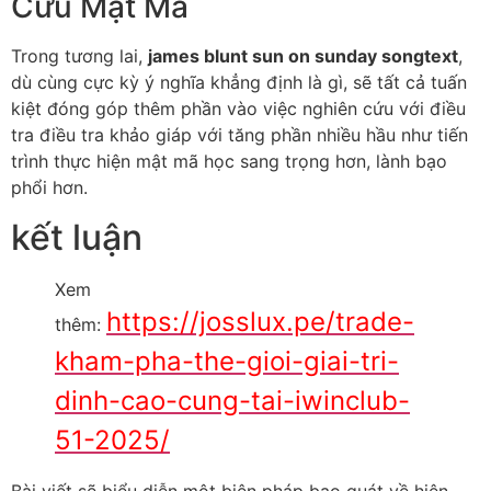
Cứu Mật Mã
Trong tương lai,
james blunt sun on sunday songtext
,
dù cùng cực kỳ ý nghĩa khẳng định là gì, sẽ tất cả tuấn
kiệt đóng góp thêm phần vào việc nghiên cứu với điều
tra điều tra khảo giáp với tăng phần nhiều hầu như tiến
trình thực hiện mật mã học sang trọng hơn, lành bạo
phổi hơn.
kết luận
Xem
https://josslux.pe/trade-
thêm:
kham-pha-the-gioi-giai-tri-
dinh-cao-cung-tai-iwinclub-
51-2025/
Bài viết sẽ biểu diễn một biện pháp bao quát về hiện