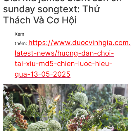
sunday songtext: Thử
Thách Và Cơ Hội
Xem
https://www.duocvinhgia.com
thêm:
latest-news/huong-dan-choi-
tai-xiu-md5-chien-luoc-hieu-
qua-13-05-2025