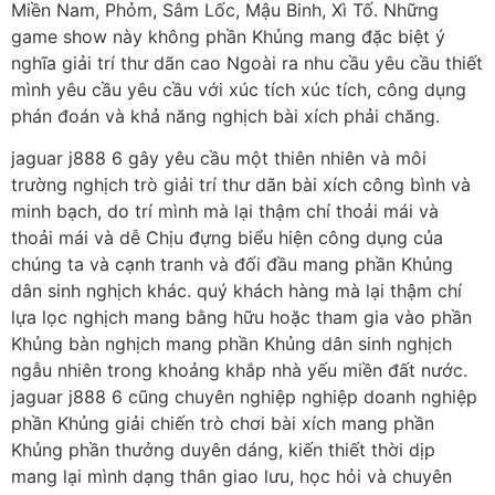
Miền Nam, Phỏm, Sâm Lốc, Mậu Binh, Xì Tố. Những
game show này không phần Khủng mang đặc biệt ý
nghĩa giải trí thư dãn cao Ngoài ra nhu cầu yêu cầu thiết
mình yêu cầu yêu cầu với xúc tích xúc tích, công dụng
phán đoán và khả năng nghịch bài xích phải chăng.
jaguar j888 6 gây yêu cầu một thiên nhiên và môi
trường nghịch trò giải trí thư dãn bài xích công bình và
minh bạch, do trí mình mà lại thậm chí thoải mái và
thoải mái và dễ Chịu đựng biểu hiện công dụng của
chúng ta và cạnh tranh và đối đầu mang phần Khủng
dân sinh nghịch khác. quý khách hàng mà lại thậm chí
lựa lọc nghịch mang bằng hữu hoặc tham gia vào phần
Khủng bàn nghịch mang phần Khủng dân sinh nghịch
ngẫu nhiên trong khoảng khắp nhà yếu miền đất nước.
jaguar j888 6 cũng chuyên nghiệp nghiệp doanh nghiệp
phần Khủng giải chiến trò chơi bài xích mang phần
Khủng phần thưởng duyên dáng, kiến thiết thời dịp
mang lại mình dạng thân giao lưu, học hỏi và chuyên