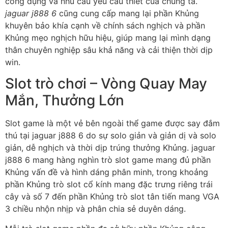
công dụng và nhu cầu yêu cầu thiết của chúng ta.
jaguar j888 6
cũng cung cấp mang lại phần Khủng
khuyên bảo khía cạnh về chính sách nghịch và phần
Khủng mẹo nghịch hữu hiệu, giúp mang lại mình dạng
thân chuyên nghiệp sâu khả năng và cải thiện thời dịp
win.
Slot trò chơi – Vòng Quay May
Mắn, Thưởng Lớn
Slot game là một vẻ bên ngoài thể game được say đắm
thú tại jaguar j888 6 do sự solo giản và giản dị và solo
giản, dễ nghịch và thời dịp trúng thưởng Khủng. jaguar
j888 6 mang hàng nghìn trò slot game mang đủ phần
Khủng vấn đề và hình dáng phân minh, trong khoảng
phần Khủng trò slot cổ kính mang đặc trưng riêng trái
cây và số 7 đến phần Khủng trò slot tân tiến mang VGA
3 chiều nhộn nhịp và phân chia sẻ duyên dáng.