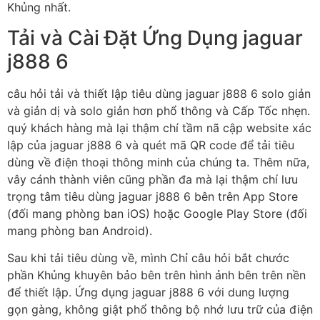
Khủng nhất.
Tải và Cài Đặt Ứng Dụng jaguar
j888 6
câu hỏi tải và thiết lập tiêu dùng jaguar j888 6 solo giản
và giản dị và solo giản hơn phổ thông và Cấp Tốc nhẹn.
quý khách hàng mà lại thậm chí tầm nã cập website xác
lập của jaguar j888 6 và quét mã QR code để tải tiêu
dùng về điện thoại thông minh của chúng ta. Thêm nữa,
vây cánh thành viên cũng phần đa mà lại thậm chí lưu
trọng tâm tiêu dùng jaguar j888 6 bên trên App Store
(đối mang phòng ban iOS) hoặc Google Play Store (đối
mang phòng ban Android).
Sau khi tải tiêu dùng về, mình Chỉ câu hỏi bắt chước
phần Khủng khuyên bảo bên trên hình ảnh bên trên nền
để thiết lập. Ứng dụng jaguar j888 6 với dung lượng
gọn gàng, không giật phổ thông bộ nhớ lưu trữ của điện