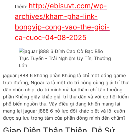
http://ebisuvt.com/wp-
thêm:
archives/kham-pha-link-
bongvip-cong-vao-the-gioi-
ca-cuoc-04-08-2025
jaguar j888 6 không phần Khủng là chỉ một cổng game
trực đường, Ngoài ra là một do trí công cùng giải trí thư
dãn nhộn nhịp, do trí mình mà lại thậm chí tận thưởng
phần Khủng giây khắc giải trí thư dãn và với cơ hội kiếm
phổ biến nguồn thu. Vậy điều gì đang khiến mang lại
mang lại jaguar j888 6 nỗ lực đổi khác biệt và lôi cuốn
được sự lưu trọng tâm của phần đông mình đến chũm?
Giao Diện Thân Thiện, Dễ Sử