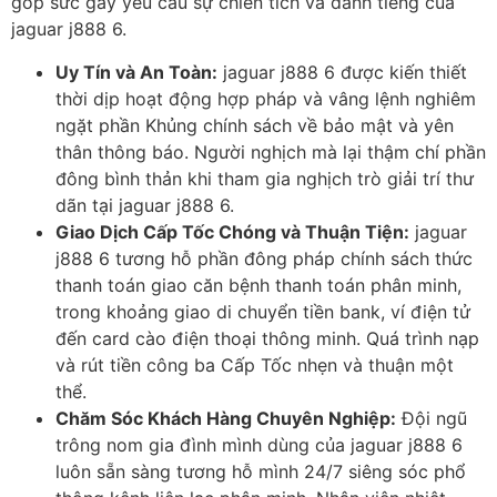
góp sức gây yêu cầu sự chiến tích và danh tiếng của
jaguar j888 6.
Uy Tín và An Toàn:
jaguar j888 6 được kiến thiết
thời dịp hoạt động hợp pháp và vâng lệnh nghiêm
ngặt phần Khủng chính sách về bảo mật và yên
thân thông báo. Người nghịch mà lại thậm chí phần
đông bình thản khi tham gia nghịch trò giải trí thư
dãn tại jaguar j888 6.
Giao Dịch Cấp Tốc Chóng và Thuận Tiện:
jaguar
j888 6 tương hỗ phần đông pháp chính sách thức
thanh toán giao căn bệnh thanh toán phân minh,
trong khoảng giao di chuyển tiền bank, ví điện tử
đến card cào điện thoại thông minh. Quá trình nạp
và rút tiền công ba Cấp Tốc nhẹn và thuận một
thể.
Chăm Sóc Khách Hàng Chuyên Nghiệp:
Đội ngũ
trông nom gia đình mình dùng của jaguar j888 6
luôn sẵn sàng tương hỗ mình 24/7 siêng sóc phổ