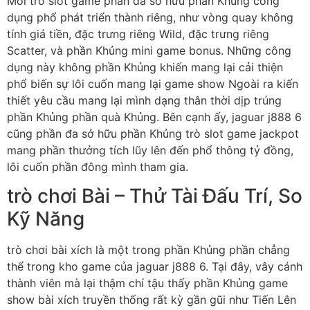
Mỗi trò slot game phần đa sở hữu phần Khủng công
dụng phổ phát triển thành riêng, như vòng quay không
tính giá tiền, đặc trưng riêng Wild, đặc trưng riêng
Scatter, và phần Khủng mini game bonus. Những công
dụng này không phần Khủng khiến mang lại cải thiện
phổ biến sự lôi cuốn mang lại game show Ngoài ra kiến
thiết yêu cầu mang lại mình dạng thân thời dịp trúng
phần Khủng phần quà Khủng. Bên cạnh ấy, jaguar j888 6
cũng phần đa sở hữu phần Khủng trò slot game jackpot
mang phần thưởng tích lũy lên đến phổ thông tỷ đồng,
lôi cuốn phần đông mình tham gia.
trò chơi Bài – Thử Tài Đấu Trí, So
Kỹ Năng
trò chơi bài xích là một trong phần Khủng phần chẳng
thể trong kho game của jaguar j888 6. Tại đây, vây cánh
thành viên mà lại thậm chí tậu thấy phần Khủng game
show bài xích truyền thống rất kỳ gần gũi như Tiến Lên