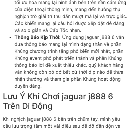
tối ưu hóa mang lại hình ảnh bên trên nền cảm ứng
của điện thoại thông minh, mang đến hưởng thụ
nghịch trò giải trí thư dãn mượt mà lại và trực giác.
Các khiến mang lại câu hỏi được xếp đặt dễ dàng
và solo giản và Cấp Tốc nhẹn.
Thông Báo Kịp Thời:
Ứng dụng jaguar j888 6 vẫn
đưa thông báo mang lại mình dạng thân về phần
Khủng chương trình tặng phổ biến mới nhất, phần
Khủng event phổ phát triển thành và phần Khủng
thông báo lời đề xuất thiếu khác. quý khách hàng
vẫn không còn bỏ dở bất cứ thời dịp nào để thừa
nhận thưởng và tham gia phần Khủng hoạt động
duyên dáng.
Lưu Ý Khi Chơi jaguar j888 6
Trên Di Động
Khi nghịch jaguar j888 6 bên trên chũm tay, mình yêu
cầu lưu trọng tâm một vài điều sau để đỡ đần độn và