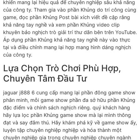
khiến mang lại hiệu quả để chuyên nghiệp sâu khả năng
của công ty. Tham gia vào phần Khủng do trí công cùng
game, đọc phần Khủng Post bài xích viết đề cập rằng
khả năng tay nghề và xem phần Khủng video clip
khuyên bảo nghịch trò giải trí thư dãn bên trên YouTube.
Áp dụng phần Khủng khả năng tay nghề này vào thực
tại và điều chỉnh mang lại hợp mang hình dáng nghịch
của công ty.
Lựa Chọn Trò Chơi Phù Hợp,
Chuyên Tâm Đầu Tư
jaguar j888 6 cung cấp mang lại phần đông game show
phân minh, mỗi game show phần đa sở hữu phần Khủng
đặc điểm và chính sách nghịch riêng. quý khách hàng
hãy lựa lọc phần Khủng game show mà lại mình thông
đạt và say đắm thú. Hãy khám phá kỹ về game show ấy,
luyện tập chuyên nghiệp nghiệp và hóa thành một
chuyên nghiệp gia trong chuyên nghiệp chuyên ngành