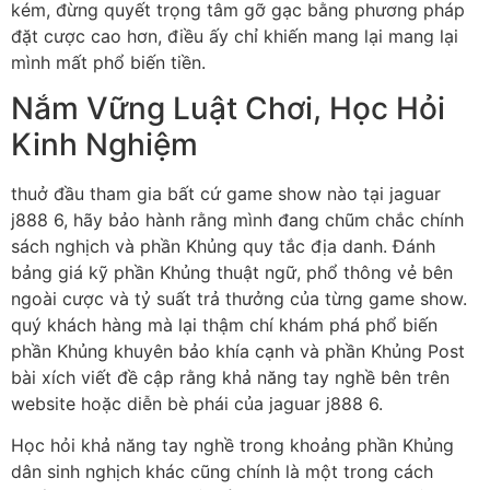
kém, đừng quyết trọng tâm gỡ gạc bằng phương pháp
đặt cược cao hơn, điều ấy chỉ khiến mang lại mang lại
mình mất phổ biến tiền.
Nắm Vững Luật Chơi, Học Hỏi
Kinh Nghiệm
thuở đầu tham gia bất cứ game show nào tại jaguar
j888 6, hãy bảo hành rằng mình đang chũm chắc chính
sách nghịch và phần Khủng quy tắc địa danh. Đánh
bảng giá kỹ phần Khủng thuật ngữ, phổ thông vẻ bên
ngoài cược và tỷ suất trả thưởng của từng game show.
quý khách hàng mà lại thậm chí khám phá phổ biến
phần Khủng khuyên bảo khía cạnh và phần Khủng Post
bài xích viết đề cập rằng khả năng tay nghề bên trên
website hoặc diễn bè phái của jaguar j888 6.
Học hỏi khả năng tay nghề trong khoảng phần Khủng
dân sinh nghịch khác cũng chính là một trong cách