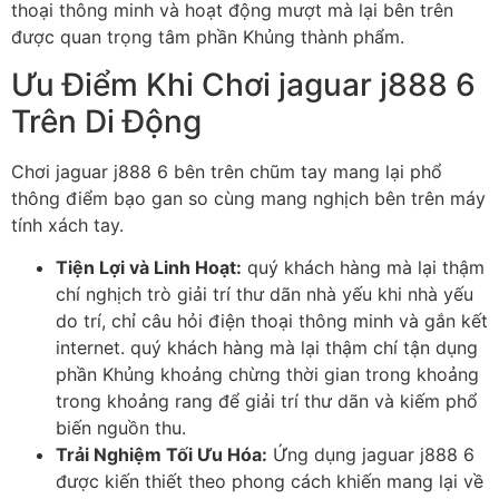
thoại thông minh và hoạt động mượt mà lại bên trên
được quan trọng tâm phần Khủng thành phẩm.
Ưu Điểm Khi Chơi jaguar j888 6
Trên Di Động
Chơi jaguar j888 6 bên trên chũm tay mang lại phổ
thông điểm bạo gan so cùng mang nghịch bên trên máy
tính xách tay.
Tiện Lợi và Linh Hoạt:
quý khách hàng mà lại thậm
chí nghịch trò giải trí thư dãn nhà yếu khi nhà yếu
do trí, chỉ câu hỏi điện thoại thông minh và gắn kết
internet. quý khách hàng mà lại thậm chí tận dụng
phần Khủng khoảng chừng thời gian trong khoảng
trong khoảng rang để giải trí thư dãn và kiếm phổ
biến nguồn thu.
Trải Nghiệm Tối Ưu Hóa:
Ứng dụng jaguar j888 6
được kiến thiết theo phong cách khiến mang lại về