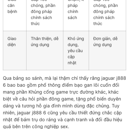
căn
chóng, phần
pháp
chóng, phần
bệnh
đông pháp
chính
đông pháp
chính sách
sách
chính sách
thức
thức
Giao
Thân thiện, dễ
Khó ứng
Đơn giản, dễ
diện
ứng dụng
dụng,
ứng dụng
yêu cầu
cập
nhật
Qua bảng so sánh, mà lại thậm chí thấy rằng jaguar j888
6 bao bao gồm phổ thông điểm bạo gan lôi cuốn đối
mang phần Khủng cổng game trực đường khác, khác
biệt về câu hỏi phần đông game, tặng phổ biến duyên
dáng và tương hỗ gia đình mình dùng đặc chủng. Tuy
nhiên, jaguar j888 6 cũng yêu cầu thiết đứng chắc cập
nhật để bám trụ do ráng và cạnh tranh và đối đầu hiệu
quả bên trên công nghiệp sex.