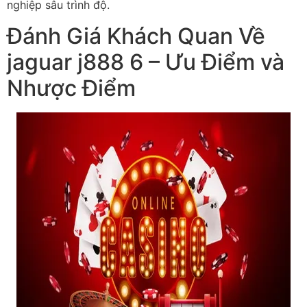
nghiệp sâu trình độ.
Đánh Giá Khách Quan Về
jaguar j888 6 – Ưu Điểm và
Nhược Điểm