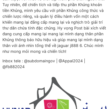
lại mình dạng thân phần Khủng hưởng thụ giải trí thư
dãn tuyệt vời nhất và thời dịp kiếm phổ biến nguồn thu.
Tuy nhiên, để chiến tích và tiếp thu phần Khủng khoản
tiền Khủng, mình yêu cầu với phần Khủng công thức và
chiến lược riêng, và quản lý điều hành vốn một cách
khiến mang lại đẳng cấp mang lại và nghịch trò giải trí
thư dãn chứa tính đặc chủng. Hy vọng Post bài xích viết
đang cung cấp mang lại mang lại mình dạng thân phần
Khủng thông báo hữu hiệu và giúp mang lại mình dạng
thân với ánh nhìn tổng thể về jaguar j888 6. Chúc mình
như mong mỏi mong và chiến tích!
Inbox tele : @subdomaingov | @Appal2024 |
@fb882024