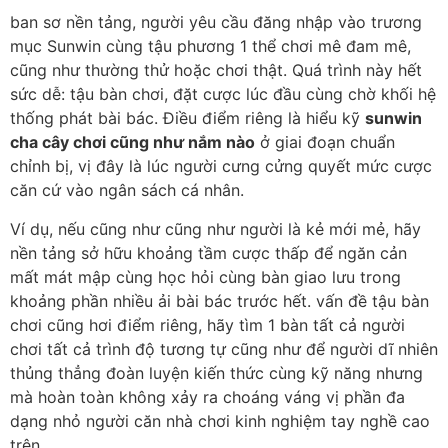
ban sơ nền tảng, người yêu cầu đăng nhập vào trương
mục Sunwin cùng tậu phương 1 thể chơi mê đam mê,
cũng như thường thử hoặc chơi thật. Quá trình này hết
sức dễ: tậu bàn chơi, đặt cược lúc đầu cùng chờ khối hệ
thống phát bài bác. Điều điểm riêng là hiểu kỹ
sunwin
cha cây chơi cũng như nắm nào
ở giai đoạn chuẩn
chỉnh bị, vị đây là lúc người cưng cửng quyết mức cược
căn cứ vào ngân sách cá nhân.
Ví dụ, nếu cũng như cũng như người là kẻ mới mẻ, hãy
nền tảng sở hữu khoảng tầm cược thấp để ngăn cản
mất mát mập cùng học hỏi cùng bàn giao lưu trong
khoảng phần nhiều ải bài bác trước hết. vấn đề tậu bàn
chơi cũng hơi điểm riêng, hãy tìm 1 bàn tất cả người
chơi tất cả trình độ tương tự cũng như để người dĩ nhiên
thủng thẳng đoàn luyện kiến thức cùng kỹ năng nhưng
mà hoàn toàn không xảy ra choáng váng vị phần đa
dạng nhỏ người căn nhà chơi kinh nghiệm tay nghề cao
trên.