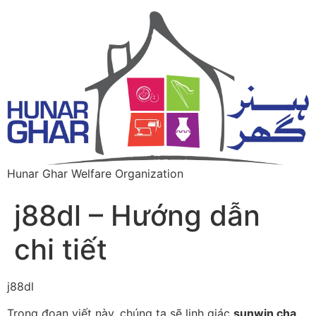
Hunar Ghar Welfare Organization
j88dl – Hướng dẫn
chi tiết
j88dl
Trong đoạn viết này, chúng ta sẽ linh giác
sunwin cha