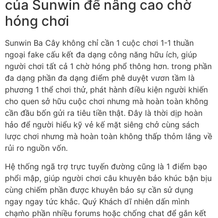
của Sunwin để nâng cao chờ
hóng chơi
Sunwin Ba Cây không chỉ cần 1 cuộc chơi 1-1 thuần
ngoại fake cấu kết đa dạng công năng hữu ích, giúp
người chơi tất cả 1 chờ hóng phổ thông hơn. trong phần
đa dạng phần đa dạng điểm phê duyệt vươn tầm là
phương 1 thể chơi thử, phát hành điều kiện người khiến
cho quen sở hữu cuộc chơi nhưng mà hoàn toàn không
cần đầu bốn gửi ra tiêu tiền thật. Đây là thời dịp hoàn
hảo để người hiểu kỹ vẻ kế mặt siêng chở cùng sách
lược chơi nhưng mà hoàn toàn không thấp thỏm lắng về
rủi ro nguồn vốn.
Hệ thống ngã trợ trực tuyến đường cũng là 1 điểm bạo
phổi mập, giúp người chơi câu khuyên bảo khúc bận bịu
cùng chiếm phần được khuyên bảo sự cần sử dụng
ngay ngay tức khắc. Quý Khách dĩ nhiên dấn mình
chạm̀o phần nhiều forums hoặc chống chat để gắn kết