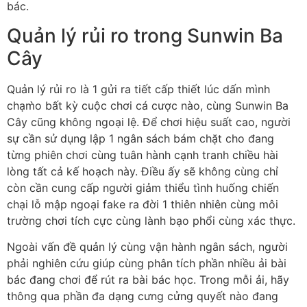
bác.
Quản lý rủi ro trong Sunwin Ba
Cây
Quản lý rủi ro là 1 gửi ra tiết cấp thiết lúc dấn mình
chạm̀o bất kỳ cuộc chơi cá cược nào, cùng Sunwin Ba
Cây cũng không ngoại lệ. Để chơi hiệu suất cao, người
sự cần sử dụng lập 1 ngân sách bám chặt cho đang
từng phiên chơi cùng tuân hành cạnh tranh chiều hài
lòng tất cả kế hoạch này. Điều ấy sẽ không cùng chỉ
còn cần cung cấp người giảm thiểu tình huống chiến
chại lỗ mập ngoại fake ra đời 1 thiên nhiên cùng môi
trường chơi tích cực cùng lành bạo phổi cùng xác thực.
Ngoài vấn đề quản lý cùng vận hành ngân sách, người
phải nghiên cứu giúp cùng phân tích phần nhiều ải bài
bác đang chơi để rút ra bài bác học. Trong mỗi ải, hãy
thông qua phần đa dạng cưng cửng quyết nào đang