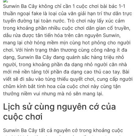
Sunwin Ba Cây không chỉ cần 1 cuộc chơi bài bác 1-1
thuần ngoại fake là loại của văn giải hạn trí thư dãn trực
tuyến đường tại toàn nước. Trò chơi này lấy xúc cảm
trong khoảng phần nhiều cuộc chơi dân gian cổ truyền,
dẫu rứa được tân tiến hóa trên căn nguyên Sunwin,
mang lại chờ hóng mềm mịn cùng hot phỏng cho người
chơi. Với hình trạng thân thương cùng công năng ít đa
dạng, Sunwin Ba Cây đang quánh sắc hàng triệu nhỏ
người, trong khoảng phần đa dạng nhỏ người căn nhà
mới mẻ nền tảng tới phần đa dạng cao thủ cao tay. Bài
viết sẽ đi sâu vào túng thiếu quyết chơi, cung cấp người
chũm kỉnh bắt tinh hoa của cuộc chơi này cùng tận
thưởng niềm vui nhưng mà nó sẽn mang lại.
Lịch sử cùng nguyên cớ của
cuộc chơi
Sunwin Ba Cây tất cả nguyên cớ trong khoảng cuộc