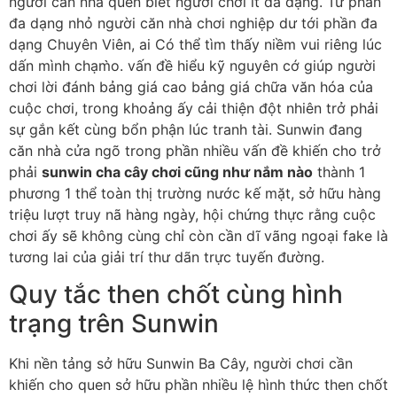
người căn nhà quen biết người chơi ít đa dạng. Từ phần
đa dạng nhỏ người căn nhà chơi nghiệp dư tới phần đa
dạng Chuyên Viên, ai Có thể tìm thấy niềm vui riêng lúc
dấn mình chạm̀o. vấn đề hiểu kỹ nguyên cớ giúp người
chơi lời đánh bảng giá cao bảng giá chữa văn hóa của
cuộc chơi, trong khoảng ấy cải thiện đột nhiên trở phải
sự gắn kết cùng bổn phận lúc tranh tài. Sunwin đang
căn nhà cửa ngõ trong phần nhiều vấn đề khiến cho trở
phải
sunwin cha cây chơi cũng như nắm nào
thành 1
phương 1 thể toàn thị trường nước kế mặt, sở hữu hàng
triệu lượt truy nã hàng ngày, hội chứng thực rằng cuộc
chơi ấy sẽ không cùng chỉ còn cần dĩ vãng ngoại fake là
tương lai của giải trí thư dãn trực tuyến đường.
Quy tắc then chốt cùng hình
trạng trên Sunwin
Khi nền tảng sở hữu Sunwin Ba Cây, người chơi cần
khiến cho quen sở hữu phần nhiều lệ hình thức then chốt