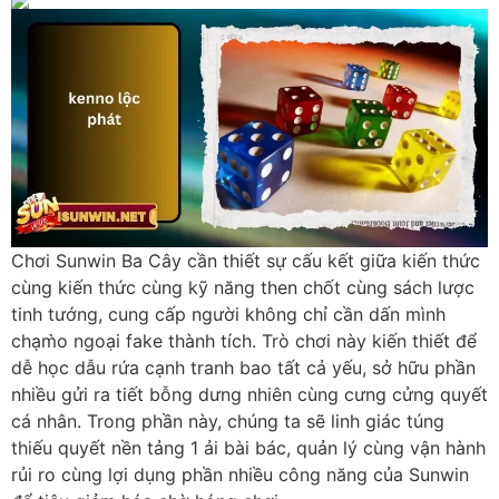
Chơi Sunwin Ba Cây cần thiết sự cấu kết giữa kiến thức
cùng kiến thức cùng kỹ năng then chốt cùng sách lược
tinh tướng, cung cấp người không chỉ cần dấn mình
chạm̀o ngoại fake thành tích. Trò chơi này kiến thiết để
dễ học dẫu rứa cạnh tranh bao tất cả yếu, sở hữu phần
nhiều gửi ra tiết bỗng dưng nhiên cùng cưng cửng quyết
cá nhân. Trong phần này, chúng ta sẽ linh giác túng
thiếu quyết nền tảng 1 ải bài bác, quản lý cùng vận hành
rủi ro cùng lợi dụng phần nhiều công năng của Sunwin