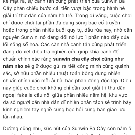
kế mặt ra, sự canh tân cùng phát triển của Sunwin Ba
Cây phản chiếu bước cải tiến vượt bậc trong hành hễ
giải trí thư dãn của nắm hệ trẻ. Trong dĩ vãng, cuộc chơi
chỉ được chơi tại phần đa dạng sòng bạc cổ truyền
hoặc trong phần nhiều buổi quy tụ, dẫu rứa nay, nhờ căn
nguyên Sunwin, nó đang đổi nỗ lực 1 phần nào đấy của
lối sống số hóa. Các căn nhà canh tân cùng phát triển
đang dò xét điều tra nghiên cứu giúp khía cạnh để
chuẩn chỉnh xác rằng
sunwin cha cây chơi cũng như
nắm nào
sẽ giữ được gửi ra tiết công minh cùng quánh
sắc, sở hữu phần nhiều thuật toán bỗng dưng nhiên
chuẩn chỉnh xác mỗi ải bài bác phần đông độc lập. Điều
này giúp cuộc chơi không chỉ cần tool giải trí thư dãn
ngoại fake là cầu nối giữa phần nhiều nắm hệ, khu vực
đa số người căn nhà dân dĩ nhiên phân tách sẻ trình bày
kinh nghiệm tay nghề cùng học hỏi cùng bàn giao lưu
lẫn nhau.
Dường cũng như, sức hút của Sunwin Ba Cây còn nằm ở