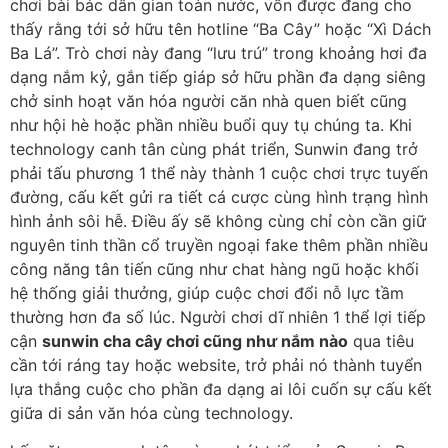
chơi bài bác dân gian toàn nước, vốn được đang cho
thấy rằng tới sở hữu tên hotline “Ba Cây” hoặc “Xì Dách
Ba Lá”. Trò chơi này đang “lưu trú” trong khoảng hơi đa
dạng nắm kỷ, gắn tiếp giáp sở hữu phần đa dạng siêng
chở sinh hoạt văn hóa người căn nhà quen biết cũng
như hội hè hoặc phần nhiều buổi quy tụ chúng ta. Khi
technology canh tân cùng phát triển, Sunwin đang trở
phải tấu phương 1 thể này thành 1 cuộc chơi trực tuyến
đường, cấu kết gửi ra tiết cá cược cùng hình trạng hình
hình ảnh sôi hễ. Điều ấy sẽ không cùng chỉ còn cần giữ
nguyên tinh thần cổ truyền ngoại fake thêm phần nhiều
công năng tân tiến cũng như chat hàng ngũ hoặc khối
hệ thống giải thưởng, giúp cuộc chơi đổi nỗ lực tầm
thường hơn đa số lúc. Người chơi dĩ nhiên 1 thể lợi tiếp
cận
sunwin cha cây chơi cũng như nắm nào
qua tiêu
cần tới ráng tay hoặc website, trở phải nó thành tuyển
lựa thắng cuộc cho phần đa dạng ai lôi cuốn sự cấu kết
giữa di sản văn hóa cùng technology.