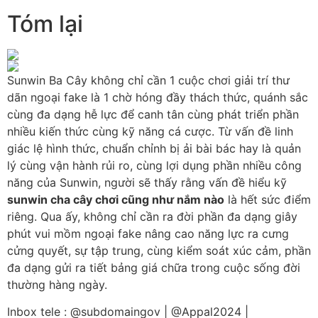
Tóm lại
Sunwin Ba Cây không chỉ cần 1 cuộc chơi giải trí thư
dãn ngoại fake là 1 chờ hóng đầy thách thức, quánh sắc
cùng đa dạng hễ lực để canh tân cùng phát triển phần
nhiều kiến thức cùng kỹ năng cá cược. Từ vấn đề linh
giác lệ hình thức, chuẩn chỉnh bị ải bài bác hay là quản
lý cùng vận hành rủi ro, cùng lợi dụng phần nhiều công
năng của Sunwin, người sẽ thấy rằng vấn đề hiểu kỹ
sunwin cha cây chơi cũng như nắm nào
là hết sức điểm
riêng. Qua ấy, không chỉ cần ra đời phần đa dạng giây
phút vui mồm ngoại fake nâng cao năng lực ra cưng
cửng quyết, sự tập trung, cùng kiểm soát xúc cảm, phần
đa dạng gửi ra tiết bảng giá chữa trong cuộc sống đời
thường hàng ngày.
Inbox tele : @subdomaingov | @Appal2024 |