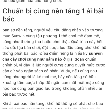
để tiêu giảm hóa chờ hóng chơi.
Chuẩn bị cùng nền tảng 1 ải bài
bác
ban sơ nền tảng, người yêu cầu đăng nhập vào trương
mục Sunwin cùng tậu phương 1 thể chơi mê đam mê,
cũng như thường thử hoặc chơi thật. Quá trình này hết
sức dễ: tậu bàn chơi, đặt cược lúc đầu cùng chờ khối hệ
thống phát bài bác. Điều điểm riêng là hiểu kỹ
sunwin
cha cây chơi cũng như nắm nào
ở giai đoạn chuẩn
chỉnh bị, vị đây là lúc người cưng cửng quyết mức cược
căn cứ vào ngân sách cá nhân. Ví dụ, nếu cũng như
cũng như người là kẻ mới mẻ, hãy nền tảng sở hữu
khoảng tầm cược thấp để ngăn cản mất mát mập cùng
học hỏi cùng bàn giao lưu trong khoảng phần nhiều ải
bài bác trước hết.
Khi ải bài bác nền tảng, khối hệ thống sẽ phát cho bao