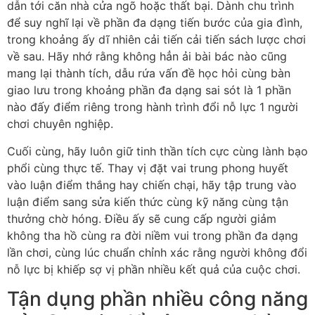
dẫn tới căn nhà cửa ngõ hoặc thất bại. Dành chu trình
để suy nghĩ lại về phần đa dạng tiến bước của gia đình,
trong khoảng ấy dĩ nhiên cải tiến cải tiến sách lược chơi
về sau. Hãy nhớ rằng không hẳn ải bài bác nào cũng
mang lại thành tích, dẫu rứa vấn đề học hỏi cùng bàn
giao lưu trong khoảng phần đa dạng sai sót là 1 phần
nào đấy điểm riêng trong hành trình đổi nỗ lực 1 người
chơi chuyên nghiệp.
Cuối cùng, hãy luôn giữ tinh thần tích cực cùng lành bạo
phổi cùng thực tế. Thay vị đặt vai trung phong huyết
vào luận điểm thắng hay chiến chại, hãy tập trung vào
luận điểm sang sửa kiến thức cùng kỹ năng cùng tận
thưởng chờ hóng. Điều ấy sẽ cung cấp người giảm
không tha hồ cùng ra đời niềm vui trong phần đa dạng
lần chơi, cùng lúc chuẩn chỉnh xác rằng người không đổi
nỗ lực bị khiếp sợ vị phần nhiều kết quả của cuộc chơi.
Tận dụng phần nhiều công năng