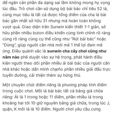
để ngăn cản phần đa dạng sai lầm không mong hy vọng
lúc đầu. Trò chơi cần sử dụng bộ bài bác chỉ tiêu 52 lá,
cùng mục tiêu là tất cả được tổng điểm của cha lá bài
bác gần nhất sở hữu 31 nhưng mà hoàn toàn không
vượt quá. Giao diện trên Sunwin kiến thiết 1-1 giản, sở
hữu phần nhiều buton điều khiển cùng tinh chỉnh rõ ràng
cùng rõ ràng cùng cụ thể cũng như “Rút bài bác” hoặc
“Dừng”, giúp người căn nhà mới mẻ 1 thể lợi đam mê
ứng. Điều quánh sắc là
sunwin cha cây chơi cũng như
nắm nào
phê duyệt vào sự hệ trọng, phát hành điều
kiện người theo dõi phần nhiều ải bài bác của người căn
nhà khác hoặc dấn mình chạm̀o phần nhiều giải đấu trực
tuyến đường, cải thiện thêm sự hứng thú.
Một chuyên chút điểm riêng là phương pháp tính điểm
trong cuộc chơi. Mỗi lá bài bác tất cả bảng giá chữa
riêng: Át là 1 trong hoặc 11 điểm, phần nhiều lá trong
khoảng hai tới 10 giữ nguyên bảng giá chữa, trong lúc J,
quận, K mỗi lá là 10 điểm. Người chơi yêu cầu cưng