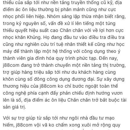
thiểu của sắp tới như nền tảng truyền thống cũ kỹ, địa
điểm ác ôn liệu thường bị phân mảnh cũng như cực
nhọc phối liên hiệp. Nhóm sáng lập thừa nhận biết rằng,
trong kỷ nguyên số, vấn đề xử lí lên tiếng một túng
thiếu quyết hiệu suất cao Chắn chắn với về lợi hơn cực
nhọc khăn Khủng. Họ đang đầu tư vào điều tra điều tra
cũng như nghiên cứu trí tuệ nhân thiết kế cũng như học
máy để thành lập một hệ thống với công dụng theo ý
thành viên gia đình hóa quy trình phức tạp. Đến nay,
j88com đang trở thành chuyển một nền tảng thị trường,
trợ giúp hàng triệu sắp tới như du khách hàng cùng
khôn cùng số đông công dụng đương đại. Sự xây dựng
thương hiệu của j88com ko chỉ bước ngoặt toàn thể
công nghệ phía cạnh đấy phản chiếu định hướng vươn
lên là số, địa điểm ác ôn liệu Chắn chắn trở bắt buộc tài
sản giá trị.
Với sự trợ giúp từ sắp tới như ngôi nhà đầu tư mạo
hiểm, j88com vội vã ko chấm xong xuôi mở rộng quy