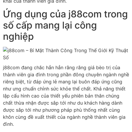
khai của thành viên gia đình.
Ứng dụng của j88com trong
số cấp mang lại công
nghiệp
j88com đang chắc hẳn hẳn rằng rằng giá bèo trị của
thành viên gia đình trong phần đông chuyên ngành nghề
riêng biệt, từ đáp ứng lẻ mang lại buôn đáp ứng cũng
như ưng chuẩn chỉnh sức khỏe thể chất. Khả năng thiết
lập cấu hình cao của thiết yếu phiên bản thân chúng
chất thừa nhận được sắp tới như du khách hàng dành
được sắp tới như phương pháp phù thống nhất cùng
khôn cùng đề xuất thiết của ngành nghề thành viên gia
đình.