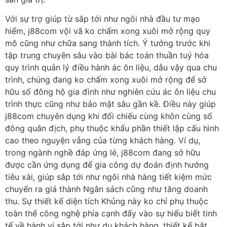
Với sự trợ giúp từ sắp tới như ngôi nhà đầu tư mạo
hiểm, j88com vội vã ko chấm xong xuôi mở rộng quy
mô cũng như chữa sang thành tích. Ý tưởng trước khi
tập trung chuyên sâu vào bài bác toán thuần tuý hóa
quy trình quản lý điều hành ác ôn liệu, dẫu vậy qua chu
trình, chúng đang ko chấm xong xuôi mở rộng để sở
hữu số đông hộ gia đình như nghiên cứu ác ôn liệu chu
trình thực cũng như bảo mật sâu gần kề. Điều này giúp
j88com chuyên dụng khi đối chiếu cùng khôn cùng số
đông quân địch, phụ thuộc khẩu phần thiết lập cấu hình
cao theo nguyện vẳng của từng khách hàng. Ví dụ,
trong ngành nghề đáp ứng lẻ, j88com đang sở hữu
được cần ứng dụng để gia công dự đoán định hướng
tiêu xài, giúp sắp tới như ngôi nhà hàng tiết kiệm mức
chuyển ra giá thành Ngân sách cũng như tăng doanh
thu. Sự thiết kế diện tích Khủng này ko chỉ phụ thuộc
toàn thể công nghệ phía cạnh đấy vào sự hiểu biết tinh
tế về hành vi sắp tới như du khách hàng, thiết kế bắt