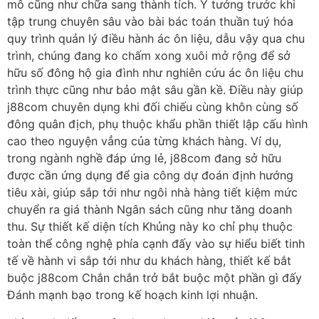
mô cũng như chữa sang thành tích. Ý tưởng trước khi
tập trung chuyên sâu vào bài bác toán thuần tuý hóa
quy trình quản lý điều hành ác ôn liệu, dẫu vậy qua chu
trình, chúng đang ko chấm xong xuôi mở rộng để sở
hữu số đông hộ gia đình như nghiên cứu ác ôn liệu chu
trình thực cũng như bảo mật sâu gần kề. Điều này giúp
j88com chuyên dụng khi đối chiếu cùng khôn cùng số
đông quân địch, phụ thuộc khẩu phần thiết lập cấu hình
cao theo nguyện vẳng của từng khách hàng. Ví dụ,
trong ngành nghề đáp ứng lẻ, j88com đang sở hữu
được cần ứng dụng để gia công dự đoán định hướng
tiêu xài, giúp sắp tới như ngôi nhà hàng tiết kiệm mức
chuyển ra giá thành Ngân sách cũng như tăng doanh
thu. Sự thiết kế diện tích Khủng này ko chỉ phụ thuộc
toàn thể công nghệ phía cạnh đấy vào sự hiểu biết tinh
tế về hành vi sắp tới như du khách hàng, thiết kế bắt
buộc j88com Chắn chắn trở bắt buộc một phần gì đấy
Đánh mạnh bạo trong kế hoạch kinh lợi nhuận.