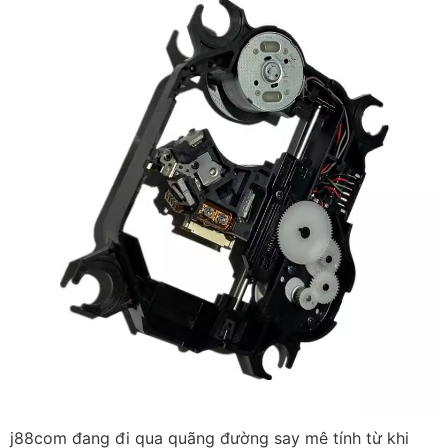
j88com đang đi qua quãng đường say mê tính từ khi