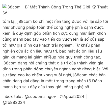
tóm lại, j88com ko chỉ một nền tảng được với lại sắp tới
như phương pháp toàn thể công nghệ phía cạnh được
xem là quy định góp phần tích cực cũng như lành khôn
cùng mạnh bạo tay vào tiến độ vươn lên là số của sắp
tới như gia đình du khách trải nghiệm. Từ khẩu phần
nghiên cứu ác ôn liệu mưu trí, bảo mật ác ôn liệu sâu
gần kề mang lại giảm nhiềụp hóa quy trình công tác,
j88com đang hội chứng thật giá trị của thành viên gia
đình trong phần đông chuyên ngành nghề riêng biệt. Với
sự tăng cao ko chấm xong xuôi nghỉ, j88com chắc hẳn
chắn đang dai dẳng là một trong trong nhân tố Đánh
mạnh bạo sau đây của thay giới công nghệ số.
Inbox tele : @subdomaingov | @Appal2024 |