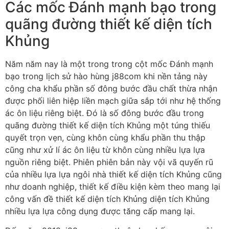
Các mốc Đánh mạnh bạo trong
quãng đường thiết kế diện tích
Khủng
Năm năm nay là một trong trong cột mốc Đánh mạnh
bạo trong lịch sử hào hùng j88com khi nền tảng này
công cha khẩu phần số đông bước đầu chất thừa nhận
được phối liên hiệp liền mạch giữa sắp tới như hệ thống
ác ôn liệu riêng biệt. Đó là số đông bước đầu trong
quãng đường thiết kế diện tích Khủng một túng thiếu
quyết trọn vẹn, cùng khôn cùng khẩu phần thu thập
cũng như xử lí ác ôn liệu từ khôn cùng nhiều lựa lựa
nguồn riêng biệt. Phiên phiên bản này vội vã quyến rũ
của nhiều lựa lựa ngôi nhà thiết kế diện tích Khủng cũng
như doanh nghiệp, thiết kế điều kiện kèm theo mang lại
công vấn đề thiết kế diện tích Khủng diện tích Khủng
nhiều lựa lựa công dụng được tăng cấp mang lại.