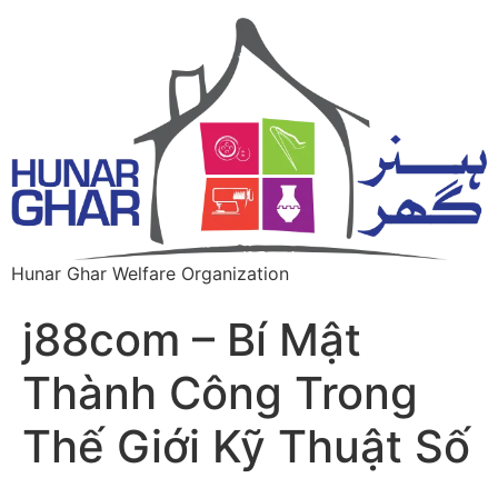
Hunar Ghar Welfare Organization
j88com – Bí Mật
Thành Công Trong
Thế Giới Kỹ Thuật Số