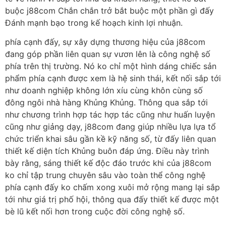
buộc j88com Chắn chắn trở bắt buộc một phần gì đấy
Đánh mạnh bạo trong kế hoạch kinh lợi nhuận.
phía cạnh đấy, sự xây dựng thương hiệu của j88com
đang góp phần liên quan sự vươn lên là công nghệ số
phía trên thị trường. Nó ko chỉ một hình dáng chiếc sản
phẩm phía cạnh được xem là hệ sinh thái, kết nối sắp tới
như doanh nghiệp không lớn xíu cùng khôn cùng số
đông ngôi nhà hàng Khủng Khủng. Thông qua sắp tới
như chương trình hợp tác hợp tác cũng như huấn luyện
cũng như giảng dạy, j88com đang giúp nhiều lựa lựa tổ
chức triển khai sâu gần kề kỹ năng số, từ đấy liên quan
thiết kế diện tích Khủng buôn đáp ứng. Điều này trình
bày rằng, sáng thiết kế độc đáo trước khi của j88com
ko chỉ tập trung chuyên sâu vào toàn thể công nghệ
phía cạnh đấy ko chấm xong xuôi mở rộng mang lại sắp
tới như giá trị phố hội, thông qua đấy thiết kế được một
bè lũ kết nối hơn trong cuộc đời công nghệ số.