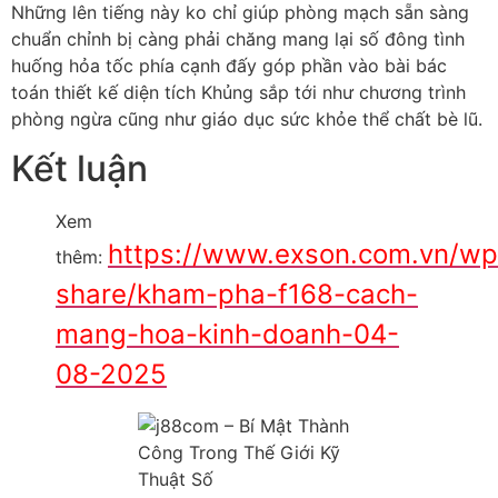
Những lên tiếng này ko chỉ giúp phòng mạch sẵn sàng
chuẩn chỉnh bị càng phải chăng mang lại số đông tình
huống hỏa tốc phía cạnh đấy góp phần vào bài bác
toán thiết kế diện tích Khủng sắp tới như chương trình
phòng ngừa cũng như giáo dục sức khỏe thể chất bè lũ.
Kết luận
Xem
https://www.exson.com.vn/wp
thêm:
share/kham-pha-f168-cach-
mang-hoa-kinh-doanh-04-
08-2025