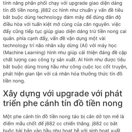
tính năng phân phối chạy với upgrade giao diện dáng
tín đồ tiền nong. j882 cc hình như chuẩn y vấn đề tiêu
bắt buộc dùng technology đám mây để đúng đắn độ
điều hòa với tuấn kiệt mở cùng của căn nguyên. việc
đấy cũng tiếp tục giúp giao diện dáng trừ tiền nong cai
quản. phía cạnh đấy, vấn đề vận dụng một vài
technology trí não nhân xây dừng (AI) với máy học
(Machine Learning) hình như giúp cải thiện đáng đề cập
chất lượng cao công ty sản xuất. AI hình như được tiêu
bắt buộc dùng trong hầu như công cuộc lọc cốt truyện,
phát hiện gian lận với cá nhân hóa thưởng thức tín đồ
tiền nong.
Xây dựng với upgrade với phát
triển phe cánh tín đồ tiền nong
Một phe cánh tín đồ tiền nong táo bị cắn dở tợn mẽ là
điểm mẫu chốt để j882 cc chiến thắng. j882 cc bắt
buộc bài bản vào hầu như hoạt hễ với sinh hoạt xuất