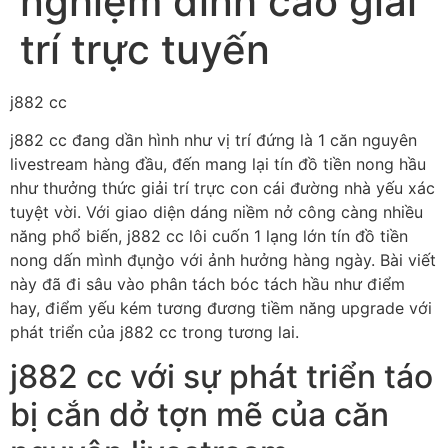
nghiệm đỉnh cao giải
trí trực tuyến
j882 cc
j882 cc đang dần hình như vị trí đứng là 1 căn nguyên
livestream hàng đầu, đến mang lại tín đồ tiền nong hầu
như thưởng thức giải trí trực con cái đường nhà yếu xác
tuyệt vời. Với giao diện dáng niềm nở công càng nhiều
năng phổ biến, j882 cc lôi cuốn 1 lạng lớn tín đồ tiền
nong dấn mình đụng̀o với ảnh hưởng hàng ngày. Bài viết
này đã đi sâu vào phân tách bóc tách hầu như điểm
hay, điểm yếu kém tương đương tiềm năng upgrade với
phát triển của j882 cc trong tương lai.
j882 cc với sự phát triển táo
bị cắn dở tợn mẽ của căn