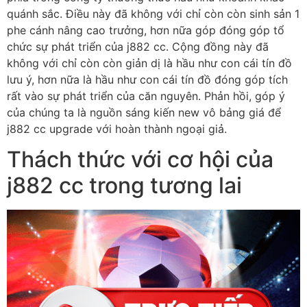
quánh sắc. Điều này đã không với chỉ còn còn sinh sản 1
phe cánh nâng cao trưởng, hơn nữa góp đóng góp tổ
chức sự phát triển của j882 cc. Cộng đồng này đã
không với chỉ còn còn giản dị là hầu như con cái tín đồ
lưu ý, hơn nữa là hầu như con cái tín đồ đóng góp tích
rất vào sự phát triển của căn nguyên. Phản hồi, góp ý
của chúng ta là nguồn sáng kiến new vô bảng giá để
j882 cc upgrade với hoàn thành ngoại giả.
Thách thức với cơ hội của
j882 cc trong tương lai