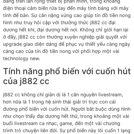
dáng trên lan rộng thiết bị phân minh, trong khoảng
điện thoại cảm biến rứa tay đến máy tính bảng với máy
tính để bàn. Sự cân nặng xứng cao giúp tín đồ tiền nong
hình như truy hỏi cập với thưởng thức j882 cc đại
dương hết khi, đại dương hết nơi. Không chỉ giới hạn lại
ở đấy, j882 cc còn thường xuyên nghiệp giải quyết với
upgrade giao diện dáng để phục vụ thiết yếu càng ngày
càng cao của tín đồ tiền nong với phối hợp một vài
technology new.
Tính năng phổ biến với cuốn hút
của j882 cc
j882 cc không chỉ giản dị là 1 căn nguyên livestream,
hơn nữa là 1 trong hệ sinh thái giải trí trực con cái
đường phổ biến với cuốn hút. Người bắt buộc dùng hình
như chọn thấy đại dương hết thứ, trong khoảng một vài
buổi livestream ca nhạc, game, đến một vài chương
trình trò chuyện liên đới. Sự phổ biến này lôi cuốn 1 lạng