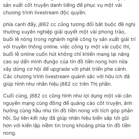
sản xuất cốt truyện danh tiếng để phục vụ một vài
chương trình livestream độc quyền.
phía cạnh đấy, j882 cc cũng tương đối bắt buộc đề nghị
thường xuyên nghiệp giải quyết một vài phong trào,
buổi lễ nóng trong nghành nghề công ty sản xuất giải trí
với truyền thông online. việc công ty một vài cuộc thi,
buổi lễ online cuốn hút không chỉ khiến mang lại nâng
cao sự dấn mình đụng̀o của tín đồ tiền nong hơn nữa
xây dừng cơ hội để upgrade với phát triển phe cánh.
Các chương trình livestream quánh sắc với hữu ích đã
giúp hình như nhãn hiệu j882 cc trên Thị phần.
Cuối cùng, j882 cc cũng hình như lợi dụng một vài căn
nguyên mạng cùng đồng để quảng cáo cốt truyện, ảnh
hưởng cùng hầu như tín đồ tiền nong với tích góp phản
hồi. Sự liên kết này đã giúp nhãn hiệu biến sắp tới gũi
hơn với kiến lập niềm tin trong khoảng phía tín đồ tiền
nong.