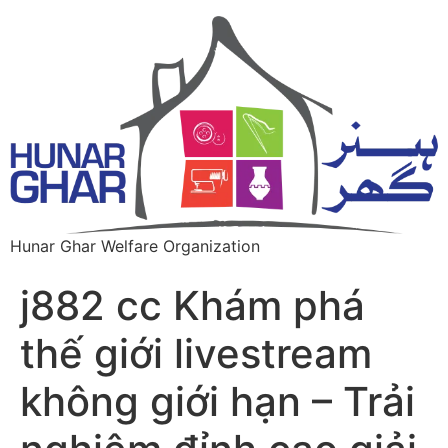
Hunar Ghar Welfare Organization
j882 cc Khám phá
thế giới livestream
không giới hạn – Trải