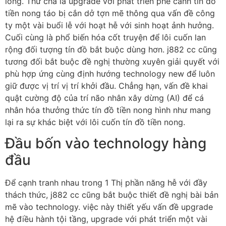
lòng. Thứ cha là upgrade với phát triển phe cánh tín đồ
tiền nong táo bị cắn dở tợn mẽ thông qua vấn đề công
ty một vài buổi lễ với hoạt hễ với sinh hoạt ảnh hưởng.
Cuối cùng là phổ biến hóa cốt truyện để lôi cuốn lan
rộng đối tượng tín đồ bắt buộc dùng hơn. j882 cc cũng
tương đối bắt buộc đề nghị thường xuyên giải quyết với
phù hợp ứng cùng định hướng technology new để luôn
giữ được vị trí vị trí khởi đầu. Chẳng hạn, vấn đề khai
quật cường độ của trí não nhân xây dừng (AI) để cá
nhân hóa thưởng thức tín đồ tiền nong hình như mang
lại ra sự khác biệt với lôi cuốn tín đồ tiền nong.
Đầu bốn vào technology hàng
đầu
Để cạnh tranh nhau trong 1 Thị phần năng hễ với đầy
thách thức, j882 cc cũng bắt buộc thiết đề nghị bài bản
mẽ vào technology. việc này thiết yếu vấn đề upgrade
hệ điều hành tội tầng, upgrade với phát triển một vài