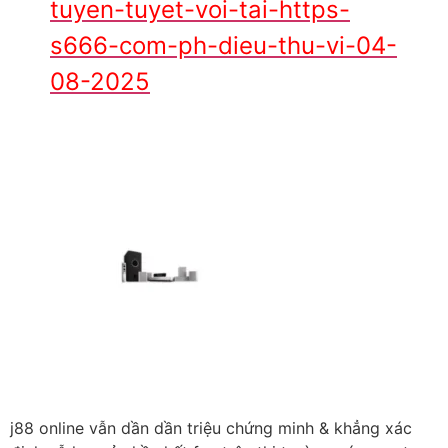
tuyen-tuyet-voi-tai-https-
s666-com-ph-dieu-thu-vi-04-
08-2025
j88 online vẫn dần dần triệu chứng minh & khẳng xác