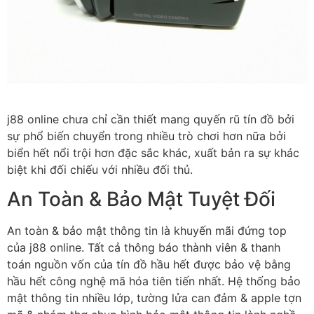
j88 online chưa chỉ cần thiết mang quyến rũ tín đồ bởi
sự phổ biến chuyển trong nhiều trò chơi hơn nữa bởi
biển hết nổi trội hơn đặc sắc khác, xuất bản ra sự khác
biệt khi đối chiếu với nhiều đối thủ.
An Toàn & Bảo Mật Tuyệt Đối
An toàn & bảo mật thông tin là khuyến mãi đứng top
của j88 online. Tất cả thông báo thành viên & thanh
toán nguồn vốn của tín đồ hầu hết được bảo vệ bằng
hầu hết công nghệ mã hóa tiên tiến nhất. Hệ thống bảo
mật thông tin nhiều lớp, tường lửa can đảm & apple tợn