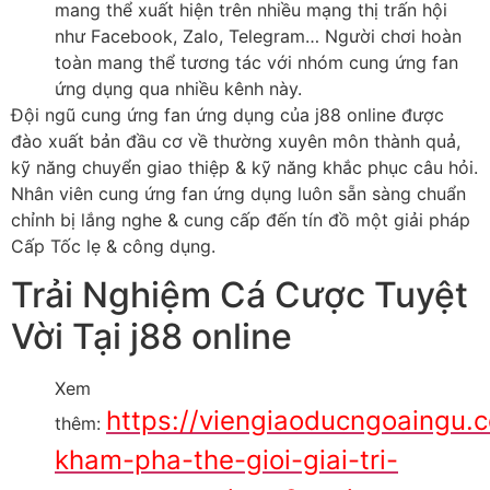
mang thể xuất hiện trên nhiều mạng thị trấn hội
như Facebook, Zalo, Telegram… Người chơi hoàn
toàn mang thể tương tác với nhóm cung ứng fan
ứng dụng qua nhiều kênh này.
Đội ngũ cung ứng fan ứng dụng của j88 online được
đào xuất bản đầu cơ về thường xuyên môn thành quả,
kỹ năng chuyển giao thiệp & kỹ năng khắc phục câu hỏi.
Nhân viên cung ứng fan ứng dụng luôn sẵn sàng chuẩn
chỉnh bị lắng nghe & cung cấp đến tín đồ một giải pháp
Cấp Tốc lẹ & công dụng.
Trải Nghiệm Cá Cược Tuyệt
Vời Tại j88 online
Xem
https://viengiaoducngoaingu.
thêm:
kham-pha-the-gioi-giai-tri-