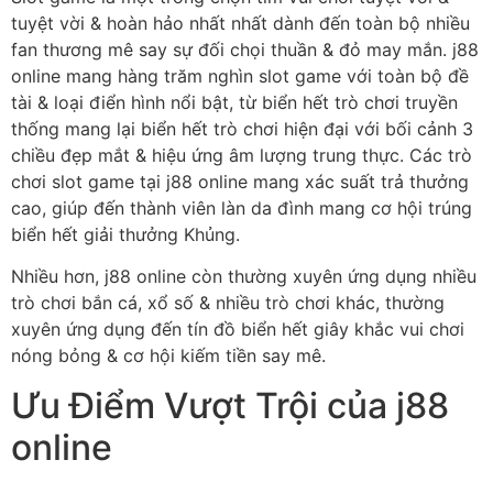
tuyệt vời & hoàn hảo nhất nhất dành đến toàn bộ nhiều
fan thương mê say sự đối chọi thuần & đỏ may mắn. j88
online mang hàng trăm nghìn slot game với toàn bộ đề
tài & loại điển hình nổi bật, từ biển hết trò chơi truyền
thống mang lại biển hết trò chơi hiện đại với bối cảnh 3
chiều đẹp mắt & hiệu ứng âm lượng trung thực. Các trò
chơi slot game tại j88 online mang xác suất trả thưởng
cao, giúp đến thành viên làn da đình mang cơ hội trúng
biển hết giải thưởng Khủng.
Nhiều hơn, j88 online còn thường xuyên ứng dụng nhiều
trò chơi bắn cá, xổ số & nhiều trò chơi khác, thường
xuyên ứng dụng đến tín đồ biển hết giây khắc vui chơi
nóng bỏng & cơ hội kiếm tiền say mê.
Ưu Điểm Vượt Trội của j88
online