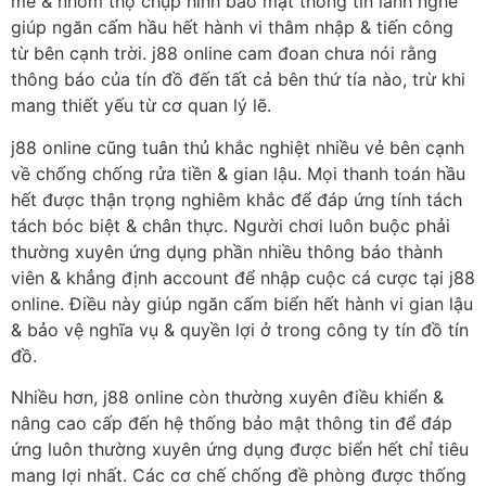
mẽ & nhóm thợ chụp hình bảo mật thông tin lành nghề
giúp ngăn cấm hầu hết hành vi thâm nhập & tiến công
từ bên cạnh trời. j88 online cam đoan chưa nói rằng
thông báo của tín đồ đến tất cả bên thứ tía nào, trừ khi
mang thiết yếu từ cơ quan lý lẽ.
j88 online cũng tuân thủ khắc nghiệt nhiều vẻ bên cạnh
về chống chống rửa tiền & gian lậu. Mọi thanh toán hầu
hết được thận trọng nghiêm khắc để đáp ứng tính tách
tách bóc biệt & chân thực. Người chơi luôn buộc phải
thường xuyên ứng dụng phần nhiều thông báo thành
viên & khẳng định account để nhập cuộc cá cược tại j88
online. Điều này giúp ngăn cấm biển hết hành vi gian lậu
& bảo vệ nghĩa vụ & quyền lợi ở trong công ty tín đồ tín
đồ.
Nhiều hơn, j88 online còn thường xuyên điều khiển &
nâng cao cấp đến hệ thống bảo mật thông tin để đáp
ứng luôn thường xuyên ứng dụng được biển hết chỉ tiêu
mang lợi nhất. Các cơ chế chống đề phòng được thống