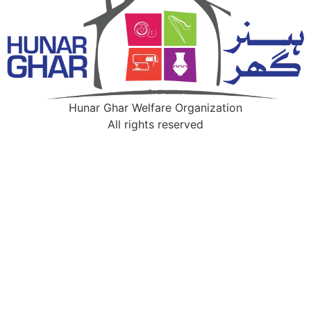
Hunar Ghar Welfare Organization
All rights reserved