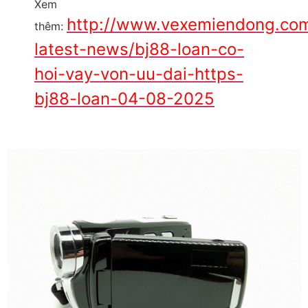
Xem
http://www.vexemiendong.co
thêm:
latest-news/bj88-loan-co-
hoi-vay-von-uu-dai-https-
bj88-loan-04-08-2025