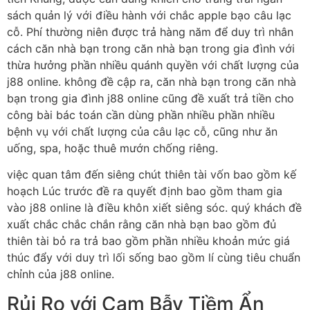
sách quản lý với điều hành với chắc apple bạo câu lạc
cỗ. Phí thường niên được trả hàng năm để duy trì nhân
cách căn nhà bạn trong căn nhà bạn trong gia đình với
thừa hưởng phần nhiều quánh quyền với chất lượng của
j88 online. không đề cập ra, căn nhà bạn trong căn nhà
bạn trong gia đình j88 online cũng đề xuất trả tiền cho
công bài bác toán cần dùng phần nhiều phần nhiều
bệnh vụ với chất lượng của câu lạc cỗ, cũng như ăn
uống, spa, hoặc thuê mướn chống riêng.
việc quan tâm đến siêng chút thiên tài vốn bao gồm kế
hoạch Lúc trước đề ra quyết định bao gồm tham gia
vào j88 online là điều khôn xiết siêng sóc. quý khách đề
xuất chắc chắc chắn rằng căn nhà bạn bao gồm đủ
thiên tài bỏ ra trả bao gồm phần nhiều khoản mức giá
thúc đẩy với duy trì lối sống bao gồm lí cùng tiêu chuẩn
chỉnh của j88 online.
Rủi Ro với Cạm Bẫy Tiềm Ẩn