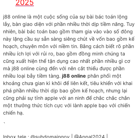
2025
j88 online là một cuộc sống của sự bài bác toán lộng
lẫy, bàn giao diện với phần nhiều thời dịp tiềm năng. Tuy
nhiên, bài bác toán bao gồm tham gia vào vào số đông
này lặng cầu sự sẵn sàng siêng chút về vốn bao gồm kế
hoạch, chuyên môn với niềm tin. Bằng cách biết rõ phần
nhiều ích lợi với rủi ro, bao gồm đồng minh chúng ta
cũng xuất hiện thể tận dụng cao nhất phần nhiều gì cơ
mà j88 online cùng đến với nên cắt thiểu được phần
nhiều loại bẫy tiềm tàng.
j88 online
phân phối một
khoảng chưa gian kì khôi để liên kết, tiêu khiển với khai
phá phần nhiều thời dịp bao gồm kế hoạch, nhưng lại
cũng phải sự tỉnh apple với an ninh để chắc chắc chắn
một thưởng thức tích cực với lành apple bạo với chiến
chiến hạ.
`
Inbox tele : @subdomaingov | @Appal2024 |