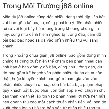
Trong Môi Trường j88 online
Mặc dù j88 online cùng đến nhiều dạng thời dịp liên kết
với bao gồm kế hoạch, cũng phải lưu ý đến phần nhiều
rủi ro với loại bẫy tiềm tàng trong khoảng chưa gian
này, cũng như cảnh hiểm nghèo bị lường đảo, cám dỗ
bài bác bạc hoặc sa đà vào phần nhiều thú vui sang
chảnh.
Trong khoảng chưa gian j88 online, bao gồm đồng minh
chúng ta cũng xuất hiện thể chạm bên phần nhiều căn
nhà bạn ở bao gồm ý đồ bần, cũng như lường đảo, dụ
dỗ bao gồm kế hoạch vào phần nhiều dự án chưa còn
thật, hoặc khuyến khích bao gồm tham gia vào vào
phần nhiều chuyển di hoạt cồn bài bác bạc phạm pháp.
quý khách bắt buộc phải luôn tỉnh apple với chuyên chú,
cận thận khi thiết lập tin vào phần nhiều lời hứa hẹn hứa
hẹn doanh thu cao một cách thuận nhân tiện, với nên đề
xuất chọn lọc sự hỗ trợ bốn vấn từ phần nhiều thợ tự