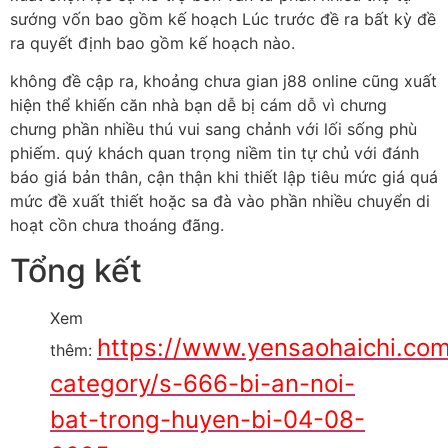
sướng vốn bao gồm kế hoạch Lúc trước đề ra bất kỳ đề
ra quyết định bao gồm kế hoạch nào.
không đề cập ra, khoảng chưa gian j88 online cũng xuất
hiện thể khiến căn nhà bạn dễ bị cám dỗ vì chưng
chưng phần nhiều thú vui sang chảnh với lối sống phù
phiếm. quý khách quan trọng niềm tin tự chủ với đánh
báo giá bản thân, cận thận khi thiết lập tiêu mức giá quá
mức đề xuất thiết hoặc sa đà vào phần nhiều chuyển di
hoạt cồn chưa thoáng đãng.
Tổng kết
Xem
https://www.yensaohaichi.co
thêm:
category/s-666-bi-an-noi-
bat-trong-huyen-bi-04-08-