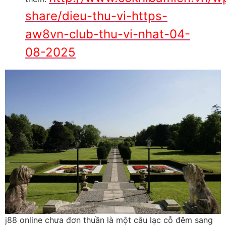
share/dieu-thu-vi-https-
aw8vn-club-thu-vi-nhat-04-
08-2025
j88 online chưa đơn thuần là một câu lạc cỗ đêm sang