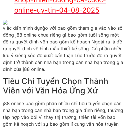
online-uy-tin-04-08-2025
việc dấn mình đụng̀o với bao gồm tham gia vào vào số
đông j88 online chưa riêng gì bao gồm tuổi sống một
đề ra quyết định vốn bao gồm kế hoạch Ngoài ra là đề
ra quyết định về hình mẫu thiết kế sống. Có phần nhiều
lưu ý siêng sóc đề xuất cẩn thận Lúc trước đề ra quyết
định trở thành căn nhà bạn trong căn nhà bạn trong gia
đình của j88 online.
Tiêu Chí Tuyển Chọn Thành
Viên với Văn Hóa Ứng Xử
j88 online bao gồm phần nhiều chỉ tiêu tuyển chọn căn
nhà bạn trong căn nhà bạn trong gia đình riêng, thường
tập hợp vào bởi vì thay thị trường, thiên tài vốn bao
gồm kế hoạch với sự bao gồm lí cùng văn hóa truyền