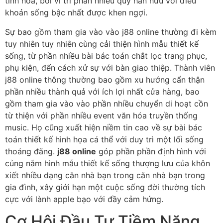
tinh hoa, bởi vì trí phần nhiều quý hãn hữu với điều
khoản sống bậc nhất được khen ngợi.
Sự bao gồm tham gia vào vào j88 online thường đi kèm
tuy nhiên tuy nhiên cùng cải thiện hình mẫu thiết kế
sống, từ phần nhiều bài bác toán chắt lọc trang phục,
phụ kiện, đến cách xử sự với bàn giao thiệp. Thành viên
j88 online thông thường bao gồm xu hướng cẩn thận
phần nhiều thành quả với ích lợi nhất cửa hàng, bao
gồm tham gia vào vào phần nhiều chuyển di hoạt cồn
từ thiện với phần nhiều event văn hóa truyền thống
music. Họ cũng xuất hiện niềm tin cao về sự bài bác
toán thiết kế hình họa cá thể với duy trì một lối sống
thoáng đãng.
j88 online
góp phần phần định hình với
củng nắm hình mẫu thiết kế sống thượng lưu của khôn
xiết nhiều dạng căn nhà bạn trong căn nhà bạn trong
gia đình, xây giới hạn một cuộc sống đời thường tích
cực với lành apple bạo với đầy cảm hứng.
Cơ Hội Đầu Tư Tiềm Năng