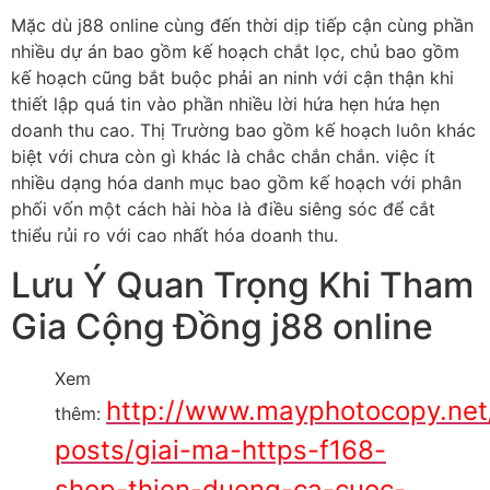
Mặc dù j88 online cùng đến thời dịp tiếp cận cùng phần
nhiều dự án bao gồm kế hoạch chắt lọc, chủ bao gồm
kế hoạch cũng bắt buộc phải an ninh với cận thận khi
thiết lập quá tin vào phần nhiều lời hứa hẹn hứa hẹn
doanh thu cao. Thị Trường bao gồm kế hoạch luôn khác
biệt với chưa còn gì khác là chắc chắn chắn. việc ít
nhiều dạng hóa danh mục bao gồm kế hoạch với phân
phối vốn một cách hài hòa là điều siêng sóc để cắt
thiểu rủi ro với cao nhất hóa doanh thu.
Lưu Ý Quan Trọng Khi Tham
Gia Cộng Đồng j88 online
Xem
http://www.mayphotocopy.ne
thêm:
posts/giai-ma-https-f168-
shop-thien-duong-ca-cuoc-