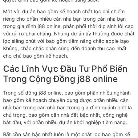
Một vài dự án bao gồm kế hoạch chắt lọc chỉ chiếm
riêng cho phần nhiều căn nhà bạn trong căn nhà bạn
trong gia đình j88 online, phân phối thời dịp sinh lời cao
với rủi ro phải chăng. Những dự án ấy thường được chắt
lọc siêng chút với bao gồm tiềm năng chắc apple bạo
Khủng, chắc chắc chắn cùng đến doanh thu cao nhất
cho chủ bao gồm kế hoạch.
Các Lĩnh Vực Đầu Tư Phổ Biến
Trong Cộng Đồng j88 online
Trong số đông j88 online, bao gồm phần nhiều nghành
bao gồm kế hoạch chuyên dụng được phần nhiều căn
nhà bạn trong căn nhà bạn trong gia đình quánh biệt là
chú trọng, bao gồm căn nhà đất bậc nhất, công nghệ
bắt đầu, với phần nhiều dự án khởi nghiệp tiềm năng.
Bất cồn sản bậc nhất luôn là một chắt lọc bao gồm kế