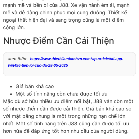
mạnh mẽ và bền bỉ của J88. Xe vận hành êm ái, mạnh
mẽ và dễ dàng chinh phục mọi cung đường. Thiết kế
ngoại thất hiện đại và sang trọng cũng là một điểm
cộng lớn.
Nhược Điểm Cần Cải Thiện
xem thêm:
https://www.thietbilambanhvn.com/wp-article/tai-app-
win456-tien-loi-cuc-da-28-05-2025
Giá bán khá cao
Một số tính năng còn chưa được tối ưu
Mặc dù sở hữu nhiều ưu điểm nổi bật, J88 vẫn còn một
số nhược điểm cần được cải thiện. Giá bán khá cao so
với mặt bằng chung là một trong những hạn chế lớn
nhất. Một số tính năng trên J88 cũng cần được tối ưu
hơn nữa để đáp ứng tốt hơn nhu cầu của người dùng.