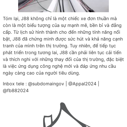
Tóm lại, J88 không chỉ là một chiếc xe đơn thuần mà
còn là một biểu tượng của sự mạnh mẽ, bền bỉ và đẳng
cấp. Từ lịch sử hình thành cho đến những tính năng nổi
bật, J88 đã chứng minh được sức hút và khả năng cạnh
tranh của mình trên thị trường. Tuy nhiên, để tiếp tục
phát triển trong tương lai, J88 cần phải liên tục cải tiến
và thích nghi với những thay đổi của thị trường, đặc biệt
là việc ứng dụng công nghệ mới và đáp ứng nhu cầu
ngày càng cao của người tiêu dùng.
Inbox tele : @subdomaingov | @Appal2024 |
@fb882024