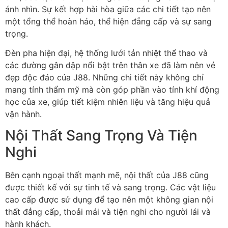
ánh nhìn. Sự kết hợp hài hòa giữa các chi tiết tạo nên
một tổng thể hoàn hảo, thể hiện đẳng cấp và sự sang
trọng.
Đèn pha hiện đại, hệ thống lưới tản nhiệt thể thao và
các đường gân dập nổi bật trên thân xe đã làm nên vẻ
đẹp độc đáo của J88. Những chi tiết này không chỉ
mang tính thẩm mỹ mà còn góp phần vào tính khí động
học của xe, giúp tiết kiệm nhiên liệu và tăng hiệu quả
vận hành.
Nội Thất Sang Trọng Và Tiện
Nghi
Bên cạnh ngoại thất mạnh mẽ, nội thất của J88 cũng
được thiết kế với sự tinh tế và sang trọng. Các vật liệu
cao cấp được sử dụng để tạo nên một không gian nội
thất đẳng cấp, thoải mái và tiện nghi cho người lái và
hành khách.