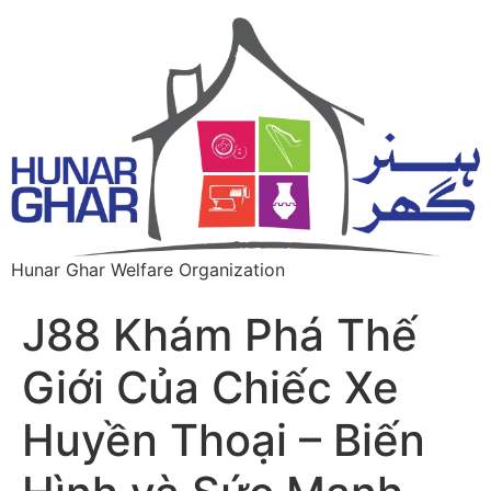
Hunar Ghar Welfare Organization
J88 Khám Phá Thế
Giới Của Chiếc Xe
Huyền Thoại – Biến