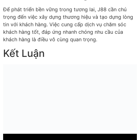
Để phát triển bền vững trong tương lai, J88 cần chú
trọng đến việc xây dựng thương hiệu và tạo dựng lòng
tin với khách hàng. Việc cung cấp dịch vụ chăm sóc
khách hàng tốt, đáp ứng nhanh chóng nhu cầu của
khách hàng là điều vô cùng quan trọng.
Kết Luận