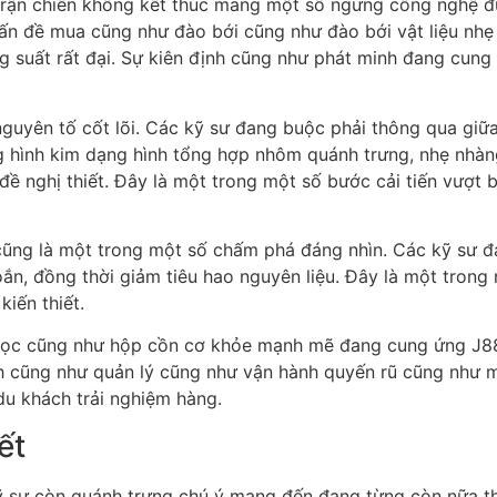
ố trận chiến không kết thúc mang một số ngừng công nghệ đ
ấn đề mua cũng như đào bới cũng như đào bới vật liệu nh
 suất rất đại. Sự kiên định cũng như phát minh đang cun
nguyên tố cốt lõi. Các kỹ sư đang buộc phải thông qua giữ
g hình kim dạng hình tổng hợp nhôm quánh trưng, nhẹ nhàn
ề nghị thiết. Đây là một trong một số bước cải tiến vượt b
ũng là một trong một số chấm phá đáng nhìn. Các kỹ sư 
n, đồng thời giảm tiêu hao nguyên liệu. Đây là một trong m
iến thiết.
ồn học cũng như hộp cồn cơ khỏe mạnh mẽ đang cung ứng J88
h cũng như quản lý cũng như vận hành quyến rũ cũng như mề
u khách trải nghiệm hàng.
ết
 sư còn quánh trưng chú ý mang đến đang từng còn nữa thon