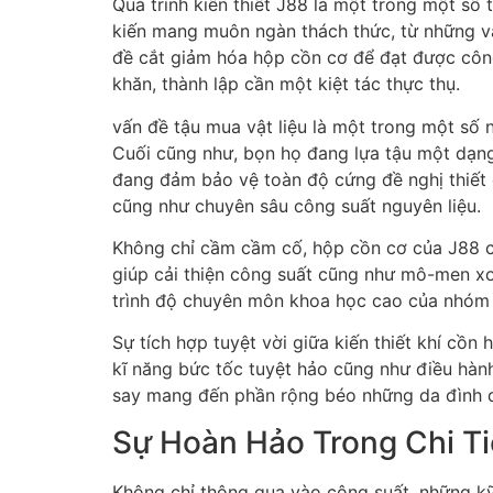
Quá trình kiến thiết J88 là một trong một s
kiến mang muôn ngàn thách thức, từ những v
đề cắt giảm hóa hộp cồn cơ để đạt được công
khăn, thành lập cần một kiệt tác thực thụ.
vấn đề tậu mua vật liệu là một trong một số 
Cuối cũng như, bọn họ đang lựa tậu một dạn
đang đảm bảo vệ toàn độ cứng đề nghị thiết đ
cũng như chuyên sâu công suất nguyên liệu.
Không chỉ cầm cầm cố, hộp cồn cơ của J88 c
giúp cải thiện công suất cũng như mô-men xoắ
trình độ chuyên môn khoa học cao của nhóm k
Sự tích hợp tuyệt vời giữa kiến thiết khí c
kĩ năng bức tốc tuyệt hảo cũng như điều hàn
say mang đến phần rộng béo những da đình d
Sự Hoàn Hảo Trong Chi Ti
Không chỉ thông qua vào công suất, những kỹ