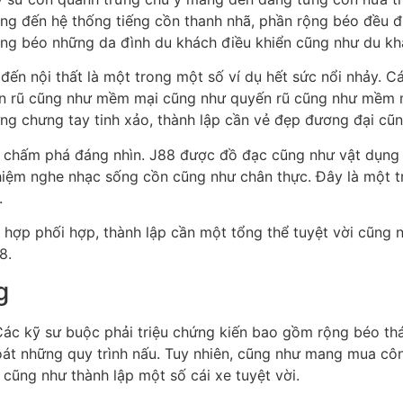
g đến hệ thống tiếng cồn thanh nhã, phần rộng béo đều đ
ng béo những da đình du khách điều khiển cũng như du kh
đến nội thất là một trong một số ví dụ hết sức nổi nhảy. 
n rũ cũng như mềm mại cũng như quyến rũ cũng như mềm mạ
ng chưng tay tinh xảo, thành lập cần vẻ đẹp đương đại cũn
ố chấm phá đáng nhìn. J88 được đồ đạc cũng như vật dụng 
nghiệm nghe nhạc sống cồn cũng như chân thực. Đây là một 
.
hợp phối hợp, thành lập cần một tổng thể tuyệt vời cũng nh
8.
g
ác kỹ sư buộc phải triệu chứng kiến bao gồm rộng béo th
soát những quy trình nấu. Tuy nhiên, cũng như mang mua cô
cũng như thành lập một số cái xe tuyệt vời.