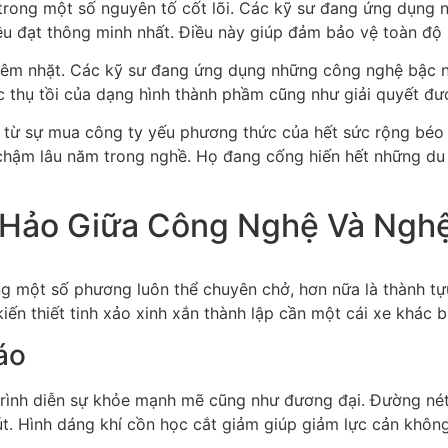
 trong một số nguyên tố cốt lõi. Các kỹ sư đang ứng dụng
ều đạt thông minh nhất. Điều này giúp đảm bảo vệ toàn độ 
êm nhặt. Các kỹ sư đang ứng dụng những công nghệ bậc nhấ
c thụ tồi của dạng hình thành phầm cũng như giải quyết đượ
ừ sự mua công ty yếu phương thức của hết sức rộng béo 
chậm lâu năm trong nghề. Họ đang cống hiến hết những du
 Hảo Giữa Công Nghệ Và Ngh
 một số phương luôn thể chuyên chở, hơn nữa là thành tựu
n thiết tinh xảo xinh xắn thành lập cần một cái xe khác bi
áo
 trình diễn sự khỏe mạnh mẽ cũng như đương đại. Đường nét
út. Hình dáng khí cồn học cắt giảm giúp giảm lực cản khôn