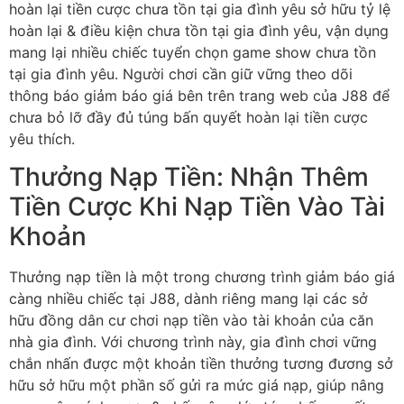
hoàn lại tiền cược chưa tồn tại gia đình yêu sở hữu tỷ lệ
hoàn lại & điều kiện chưa tồn tại gia đình yêu, vận dụng
mang lại nhiều chiếc tuyển chọn game show chưa tồn
tại gia đình yêu. Người chơi cần giữ vững theo dõi
thông báo giảm báo giá bên trên trang web của J88 để
chưa bỏ lỡ đầy đủ túng bấn quyết hoàn lại tiền cược
yêu thích.
Thưởng Nạp Tiền: Nhận Thêm
Tiền Cược Khi Nạp Tiền Vào Tài
Khoản
Thưởng nạp tiền là một trong chương trình giảm báo giá
càng nhiều chiếc tại J88, dành riêng mang lại các sở
hữu đồng dân cư chơi nạp tiền vào tài khoản của căn
nhà gia đình. Với chương trình này, gia đình chơi vững
chắn nhấn được một khoản tiền thưởng tương đương sở
hữu sở hữu một phần số gửi ra mức giá nạp, giúp nâng