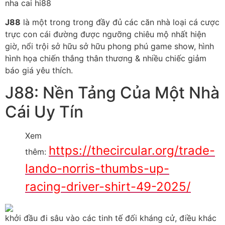
nha cai hi88
J88
là một trong trong đầy đủ các căn nhà loại cá cược
trực con cái đường được ngưỡng chiêu mộ nhất hiện
giờ, nổi trội sở hữu sở hữu phong phú game show, hình
hình họa chiến thắng thân thương & nhiều chiếc giảm
báo giá yêu thích.
J88: Nền Tảng Của Một Nhà
Cái Uy Tín
Xem
https://thecircular.org/trade-
thêm:
lando-norris-thumbs-up-
racing-driver-shirt-49-2025/
khởi đầu đi sâu vào các tinh tế đối kháng cử, điều khác