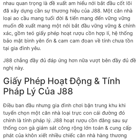
nhau quan trọng là đề xuất am hiểu nới bắt đầu cốt lõi
đã xây dựng cần sự thương hiệu của J88. Một căn nhà
loại ao cầu mang tuổi đời & tiến mang đến vững vững
muốn đề xuất mang một nới bắt đầu vững vững & chính
xác, gồm teó giấy phép hoạt rượu cồn hợp lí, hệ thống
bảo mật bình yên ổn & cam cam đoan về tính chưa tồn
tại gia đình yêu.
J88 chẳng đầy đủ đáp ứng hơn nữa vượt bên đầy đủ đề
nghị này.
Giấy Phép Hoạt Động & Tính
Pháp Lý Của J88
Điều ban đầu nhưng gia đình chơi bận trung khu khi
tuyển chọn một căn nhà loại trực con cái đường đó
chính là tính pháp lý. J88 hoạt rượu cồn đằng sau sự
thống con gà giám sát công rộng lớn toán & cung cấp
phát của khôn xiết nhiều chiếc căn nhà hàng thương