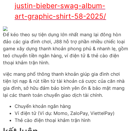
justin-bieber-swag-album-
art-graphic-shirt-58-2025/
Để kéo theo sự tiện dụng lớn nhất mang lại đông hòn
đảo các gia đình chơi, J88 hỗ trợ phần nhiều chiếc loại
game xây dựng thanh khoản phong phú & nhanh lẹ, gồm
teó chuyển tiền ngân hàng, ví điện tử & thẻ cào điện
thoại khảm trận hình.
việc mang phổ thông thanh khoản giúp gia đình chơi
tiện lợi nạp & rút tiền từ tài khoản cá cược của căn nhà
gia đình, sở hữu đảm bảo bình yên ổn & bảo mật mang
lại các thanh toán chuyển giao dịch tài chính.
Chuyển khoản ngân hàng
Ví điện tử (Ví dụ: Momo, ZaloPay, ViettelPay)
Thẻ cào điện thoại khảm trận hình