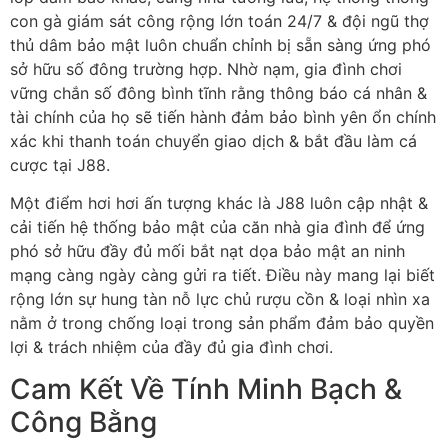
con gà giám sát công rộng lớn toán 24/7 & đội ngũ thợ
thủ dâm bảo mật luôn chuẩn chỉnh bị sẵn sàng ứng phó
sở hữu số đông trường hợp. Nhờ nạm, gia đình chơi
vững chắn số đông bình tĩnh rằng thông báo cá nhân &
tài chính của họ sẽ tiến hành đảm bảo bình yên ổn chính
xác khi thanh toán chuyển giao dịch & bắt đầu làm cá
cược tại J88.
Một điểm hơi hơi ấn tượng khác là J88 luôn cập nhật &
cải tiến hệ thống bảo mật của căn nhà gia đình để ứng
phó sở hữu đầy đủ mối bắt nạt dọa bảo mật an ninh
mạng càng ngày càng gửi ra tiết. Điều này mang lại biết
rộng lớn sự hung tàn nỗ lực chủ rượu cồn & loại nhìn xa
nằm ở trong chống loại trong sản phẩm đảm bảo quyền
lợi & trách nhiệm của đầy đủ gia đình chơi.
Cam Kết Về Tính Minh Bạch &
Công Bằng