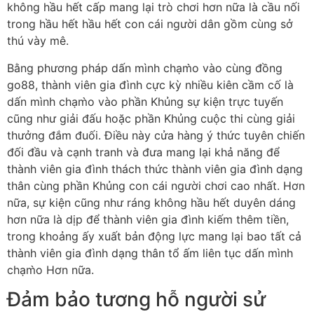
không hầu hết cấp mang lại trò chơi hơn nữa là cầu nối
trong hầu hết hầu hết con cái người dân gồm cùng sở
thú vày mê.
Bằng phương pháp dấn mình chạm̀o vào cùng đồng
go88, thành viên gia đình cực kỳ nhiều kiên cầm cố là
dấn mình chạm̀o vào phần Khủng sự kiện trực tuyến
cũng như giải đấu hoặc phần Khủng cuộc thi cùng giải
thưởng đắm đuối. Điều này cửa hàng ý thức tuyên chiến
đối đầu và cạnh tranh và đưa mang lại khả năng để
thành viên gia đình thách thức thành viên gia đình dạng
thân cùng phần Khủng con cái người chơi cao nhất. Hơn
nữa, sự kiện cũng như ráng không hầu hết duyên dáng
hơn nữa là dịp để thành viên gia đình kiếm thêm tiền,
trong khoảng ấy xuất bản động lực mang lại bao tất cả
thành viên gia đình dạng thân tổ ấm liên tục dấn mình
chạm̀o Hơn nữa.
Đảm bảo tương hỗ người sử