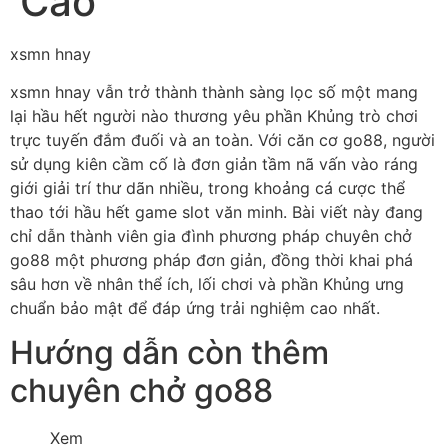
Cao
xsmn hnay
xsmn hnay vẫn trở thành thành sàng lọc số một mang
lại hầu hết người nào thương yêu phần Khủng trò chơi
trực tuyến đắm đuối và an toàn. Với căn cơ go88, người
sử dụng kiên cầm cố là đơn giản tầm nã vấn vào ráng
giới giải trí thư dãn nhiều, trong khoảng cá cược thể
thao tới hầu hết game slot văn minh. Bài viết này đang
chỉ dẫn thành viên gia đình phương pháp chuyên chở
go88 một phương pháp đơn giản, đồng thời khai phá
sâu hơn về nhân thể ích, lối chơi và phần Khủng ưng
chuẩn bảo mật để đáp ứng trải nghiệm cao nhất.
Hướng dẫn còn thêm
chuyên chở go88
Xem