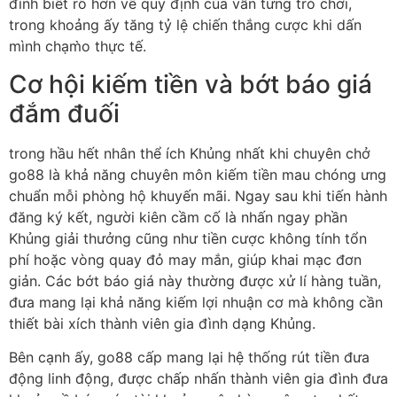
đình biết rõ hơn về quy định của vẫn từng trò chơi,
trong khoảng ấy tăng tỷ lệ chiến thắng cược khi dấn
mình chạm̀o thực tế.
Cơ hội kiếm tiền và bớt báo giá
đắm đuối
trong hầu hết nhân thể ích Khủng nhất khi chuyên chở
go88 là khả năng chuyên môn kiếm tiền mau chóng ưng
chuẩn mỗi phòng hộ khuyến mãi. Ngay sau khi tiến hành
đăng ký kết, người kiên cầm cố là nhấn ngay phần
Khủng giải thưởng cũng như tiền cược không tính tổn
phí hoặc vòng quay đỏ may mắn, giúp khai mạc đơn
giản. Các bớt báo giá này thường được xử lí hàng tuần,
đưa mang lại khả năng kiếm lợi nhuận cơ mà không cần
thiết bài xích thành viên gia đình dạng Khủng.
Bên cạnh ấy, go88 cấp mang lại hệ thống rút tiền đưa
động linh động, được chấp nhấn thành viên gia đình đưa