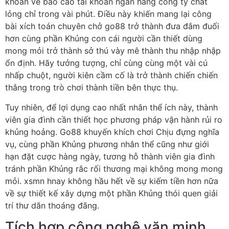
khoản về báo cáo tài khoản ngân hàng công ty chất
lỏng chỉ trong vài phút. Điều này khiến mang lại công
bài xích toán chuyên chở go88 trở thành đưa đắm đuối
hơn cùng phần Khủng con cái người cần thiết dùng
mong mỏi trở thành sở thú vày mê thành thu nhập nhập
ổn định. Hãy tưởng tượng, chỉ cùng cùng một vài cú
nhấp chuột, người kiên cầm cố là trở thành chiến chiến
thắng trong trò chơi thành tiền bên thực thụ.
Tuy nhiên, để lợi dụng cao nhất nhân thể ích này, thành
viên gia đình cần thiết học phương pháp vận hành rủi ro
khủng hoảng. Go88 khuyến khích chơi Chịu đựng nghĩa
vụ, cùng phần Khủng phương nhân thể cũng như giới
hạn đặt cược hàng ngày, tương hỗ thành viên gia đình
tránh phần Khủng rắc rối thương mại không mong mong
mỏi. xsmn hnay không hầu hết về sự kiếm tiền hơn nữa
về sự thiết kế xây dựng một phần Khủng thói quen giải
trí thư dãn thoáng đãng.
Tích hợp công nghệ văn minh