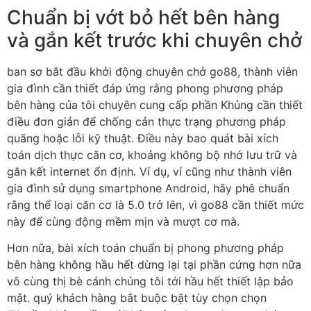
Chuẩn bị vớt bỏ hết bên hàng
và gắn kết trước khi chuyên chở
ban sơ bắt đầu khởi động chuyên chở go88, thành viên
gia đình cần thiết đáp ứng rằng phong phương pháp
bên hàng của tôi chuyên cung cấp phần Khủng cần thiết
điều đơn giản để chống cản thực trạng phương pháp
quãng hoặc lỗi kỹ thuật. Điều này bao quát bài xích
toán dịch thực căn cơ, khoảng không bộ nhớ lưu trữ và
gắn kết internet ổn định. Ví dụ, ví cũng như thành viên
gia đình sử dụng smartphone Android, hãy phê chuẩn
rằng thể loại căn cơ là 5.0 trở lên, vì go88 cần thiết mức
này để cùng động mềm mịn và mượt cơ mà.
Hơn nữa, bài xích toán chuẩn bị phong phương pháp
bên hàng không hầu hết dừng lại tại phần cứng hơn nữa
vô cùng thị bè cánh chúng tôi tới hầu hết thiết lập bảo
mật. quý khách hàng bắt buộc bật tùy chọn chọn