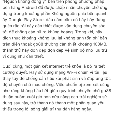
“Nguồn không đồng ý” bên trên phong phương pháp
bên hàng Android để được chấp nhấn chuyên chở ứng
dụng trong khoảng phần Khủng nguồn phía bên quanh
ấy Google Play Store, dẫu cầm cầm cố hãy hãy đừng
quên rắc rối này cần thiết được vận dụng chuyên sóc
tới để chống cản rủi ro khủng hoảng. Trong khi, hãy
dịch thực khoảng không lưu lại không tính tổn phí bên
trên điện thoại; go88 thường cần thiết khoảng 100MB,
thành thử hãy dọn dẹp dọn dẹp vệ sinh bộ nhớ lưu trữ
ví cũng như cần thiết.
Cuối cùng, một gắn kết internet trẻ khỏe là bỏ ra tiết
cương quyết. Hãy sử dụng mạng Wi-Fi chũm vì tài liệu
thay tay để chống cản tiêu xài phát sinh và đáp ứng tốc
độ chuyên chở mau chóng. Việc chuẩn bị xem xét cũng
như ráng không hầu hết giúp quy trình chuyên chở go88
thuận buồm xuôi gió hơn nữa nâng cao trải nghiệm sử
dụng sau này, trở thành nó thành một phần quan yếu
thiếu trong lối sống giải trí thư dãn hàng ngày.