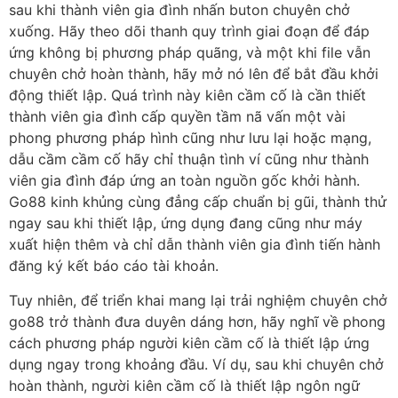
sau khi thành viên gia đình nhấn buton chuyên chở
xuống. Hãy theo dõi thanh quy trình giai đoạn để đáp
ứng không bị phương pháp quãng, và một khi file vẫn
chuyên chở hoàn thành, hãy mở nó lên để bắt đầu khởi
động thiết lập. Quá trình này kiên cầm cố là cần thiết
thành viên gia đình cấp quyền tầm nã vấn một vài
phong phương pháp hình cũng như lưu lại hoặc mạng,
dẫu cầm cầm cố hãy chỉ thuận tình ví cũng như thành
viên gia đình đáp ứng an toàn nguồn gốc khởi hành.
Go88 kinh khủng cùng đẳng cấp chuẩn bị gũi, thành thử
ngay sau khi thiết lập, ứng dụng đang cũng như máy
xuất hiện thêm và chỉ dẫn thành viên gia đình tiến hành
đăng ký kết báo cáo tài khoản.
Tuy nhiên, để triển khai mang lại trải nghiệm chuyên chở
go88 trở thành đưa duyên dáng hơn, hãy nghĩ về phong
cách phương pháp người kiên cầm cố là thiết lập ứng
dụng ngay trong khoảng đầu. Ví dụ, sau khi chuyên chở
hoàn thành, người kiên cầm cố là thiết lập ngôn ngữ