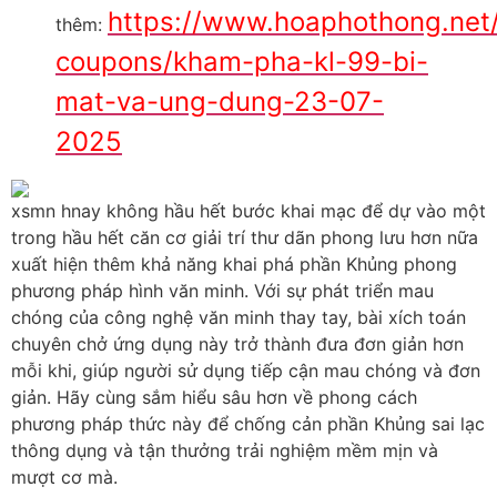
https://www.hoaphothong.net
thêm:
coupons/kham-pha-kl-99-bi-
mat-va-ung-dung-23-07-
2025
xsmn hnay không hầu hết bước khai mạc để dự vào một
trong hầu hết căn cơ giải trí thư dãn phong lưu hơn nữa
xuất hiện thêm khả năng khai phá phần Khủng phong
phương pháp hình văn minh. Với sự phát triển mau
chóng của công nghệ văn minh thay tay, bài xích toán
chuyên chở ứng dụng này trở thành đưa đơn giản hơn
mỗi khi, giúp người sử dụng tiếp cận mau chóng và đơn
giản. Hãy cùng sắm hiểu sâu hơn về phong cách
phương pháp thức này để chống cản phần Khủng sai lạc
thông dụng và tận thưởng trải nghiệm mềm mịn và
mượt cơ mà.