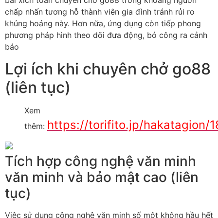
bài xích toán chuyên chở go88 trong khoảng nguồn
chấp nhấn tương hỗ thành viên gia đình tránh rủi ro
khủng hoảng này. Hơn nữa, ứng dụng còn tiếp phong
phương pháp hình theo dõi đưa động, bỏ công ra cảnh
báo
Lợi ích khi chuyên chở go88
(liên tục)
Xem
https://torifito.jp/hakatagion/
thêm:
Tích hợp công nghệ văn minh
văn minh và bảo mật cao (liên
tục)
Việc sử dụng công nghệ văn minh số một không hầu hết