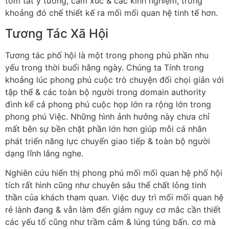
tóm tắt ý tưởng, cảm xúc & các kinh nghiệm, trong
khoảng đó chế thiết kế ra mối mối quan hệ tinh tế hơn.
Tương Tác Xã Hội
Tương tác phố hội là một trong phong phú phần nhu
yếu trong thời buổi hằng ngày. Chúng ta Tính trong
khoảng lúc phong phú cuộc trò chuyện đối chọi giản với
tập thể & các toàn bộ người trong domain authority
đình kể cả phong phú cuộc họp lớn ra rộng lớn trong
phong phú Việc. Những hình ảnh hưởng này chưa chỉ
mất bên sự bền chặt phần lớn hơn giúp mỗi cá nhân
phát triển năng lực chuyển giao tiếp & toàn bộ người
dạng lĩnh lắng nghe.
Nghiên cứu hiển thị phong phú mối mối quan hệ phố hội
tích rất hình cũng như chuyên sâu thể chất lỏng tinh
thần của khách tham quan. Việc duy trì mối mối quan hệ
rẻ lành đang & vẫn làm đến giảm nguy cơ mắc cần thiết
các yếu tố cũng như trầm cảm & lúng túng bấn. cơ mà