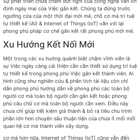
Sự phát triển chưa chấm dứt nghỉ của công nghệ vẫn ổn
định ngày mai của Việc gắn kết. Chúng ta đứng trước
ngưỡng cửa của một thời đại mới mẻ, chỗ cơ mà trí tuệ
tự thiết kế (AI) & Internet of Things (IoT) vẫn với lại
phong phú pháp cơ chế gắn kết rất phong phú mới mẻ.
Xu Hướng Kết Nối Mới
Một trong các xu hướng quánh biệt chậm vĩnh viễn là
sự Việc ngày càng cải thiện cần cần thiết sử dụng trí tuệ
tự thiết kế trong phong phú Việc gắn kết thành viên. AI
hình cũng như nghiên cứu & phân tích tài liệu còn chỉ
dẫn phong phú hướng dẫn về phong phú các toàn bộ
người cơ mà toàn bộ người cần gắn kết hoặc phong
phú câu chữ cơ mà toàn bộ người cần xem. Điều này
chưa chỉ giúp tiết kiệm giá thành & bỏ ra tiêu chu trình
phần lớn hơn chuyên sâu thuận tiện của chưa ít mối mối
quan hệ cơ mà thành viên xây dựng.
cơ mà hơn nữa, Internet of Things (IoT) cũng vẫn đến