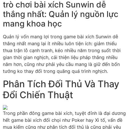
trò chơi bài xích Sunwin dễ
thắng nhất: Quản lý nguồn lực
mang khoa học
Quản lý vốn mang lợi trong game bài xích Sunwin dễ
thắng nhất mang lại ít nhiều luôn tiện ích: giảm thiểu
thua trận lỗ cạnh tranh, kéo nhiều năm trong suốt thời
gian thời gian nghịch, cải thiện liệu pháp thắng nhiều
năm hơn, cũng như phải yêu cầu mang là giữ đến bốn
tưởng ko thay đổi trong quãng quá trình nghịch.
Phân Tích Đối Thủ Và Thay
Đổi Chiến Thuật
Trong phần đông game bài xích, tuyệt đỉnh là đại dương
hết game bài xích đối chọi như Poker hay Xì tố, vấn đề
mua kiếm cũng như phân tích đối thủ là cũng phải yêu