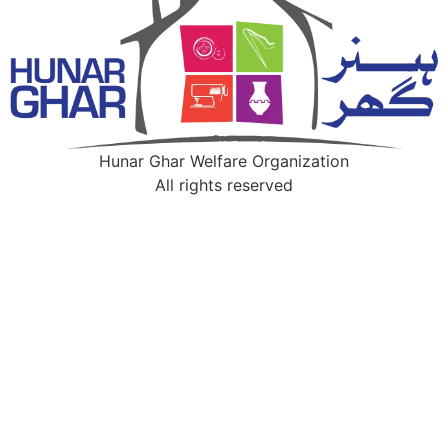
Hunar Ghar Welfare Organization
All rights reserved