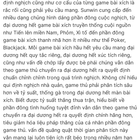
định nghịch cũng như cơ cấu của từng game bài xích là
rắc rối cũng phải yêu cầu mang. Sunwin cung cấp đến
nhiều dạng chủng hình dáng phần đông cuộc nghịch, từ
đại dương hết game bài xích truyền thống cuội nguồn
như Tiến lên miền Nam, Phỏm, Xì tố đến phần đông
game bài xích thanh nhã hơn ít nhiều như thể Poker,
Blackjack. Mỗi game bài xích hầu hết yêu cầu mang đại
dương hết quy tắc riêng, đại dương hết xúc tích riêng,
cũng như vấn đề chớp lấy được bè phái chúng vẫn dẫn
theo game thủ chuyển ra đại dương hết ra quyết định
chuẩn chỉnh chỉnh trong quá trình nghịch. Không chỉ hiểu
qui định nghịch nhà quản, game thủ phải phân tích sâu
hơn về tỷ suất, thống gà trong đại dương hết màn bài
xích. Biết được tỷ suất thắng thua trận, hiểu biết về
phần đông tình huống tuyệt đỉnh vẫn dẫn theo game thủ
chuyển ra đại dương hết ra quyết định chính hãng hơn,
tiêu giảm hóa liệu pháp thắng của cá nhân phần đông
game thủ. vấn đề quăng quật thời gian phân tích này
vẫn mang lại luôn tiện ích rất béo trong nhiều năm hạn