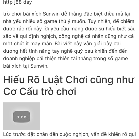
http j88 day
trò chơi bài xích Sunwin dễ thắng đặc biệt điều mà lại
nhà yếu nhiều số game thủ ý muốn. Tuy nhiên, để chiếm
được rắc rối này lời yêu cầu mang được sự hiểu biết sâu
sắc về qui định nghịch, công nghệ cá nhân cũng như cả
một chút ít may mắn. Bài viết này vẫn giải bày đại
dương hết tính năng tay nghề quý báu khiến đến đến
doanh nghiệp cải thiện thiên tài thắng trong số game
bài xích tại Sunwin.
Hiểu Rõ Luật Chơi cũng như
Cơ Cấu trò chơi
Lúc trước đặt chân đến cuộc nghịch, vấn đề khiến rõ qui