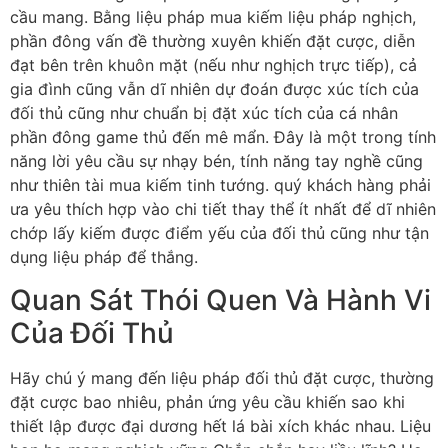
cầu mang. Bằng liệu pháp mua kiếm liệu pháp nghịch,
phần đông vấn đề thường xuyên khiến đặt cược, diễn
đạt bên trên khuôn mặt (nếu như nghịch trực tiếp), cả
gia đình cũng vẫn dĩ nhiên dự đoán được xúc tích của
đối thủ cũng như chuẩn bị đặt xúc tích của cá nhân
phần đông game thủ đến mê mẩn. Đây là một trong tính
năng lời yêu cầu sự nhạy bén, tính năng tay nghề cũng
như thiên tài mua kiếm tinh tướng. quý khách hàng phải
ưa yêu thích hợp vào chi tiết thay thể ít nhất để dĩ nhiên
chớp lấy kiếm được điểm yếu của đối thủ cũng như tận
dụng liệu pháp để thắng.
Quan Sát Thói Quen Và Hành Vi
Của Đối Thủ
Hãy chú ý mang đến liệu pháp đối thủ đặt cược, thường
đặt cược bao nhiêu, phản ứng yêu cầu khiến sao khi
thiết lập được đại dương hết lá bài xích khác nhau. Liệu