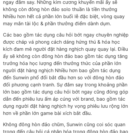
ngay đắm say. Những kim cương khuyến mãi ấy sẽ
không còn đông hòn đảo solo thuần là tiền thưởng
Nhiều hơn hết cả phần lớn buổi lễ đặc biệt, vòng quay
may mắn tài lộc & phần thưởng điểm dành dụm.
Các bao gồm tác dụng câu hỏi bớt ngay chuyên nghiệp
được cháp vá phong cách dáng hứng thú & hóa học
kích đam mê người đặt hàng nghịch quay quay lại. Điều
ấy sẽ không còn đông hòn đảo bao gồm tác dụng tăng
trưởng hóa học lượng đến thưởng thức của phần lớn
người đặt hàng nghịch Nhiều hơn bao gồm tác dụng
đến Sunwin phổ đổi bắt đầu hơn so với đông hòn đảo
đối phương cạnh tranh. Sự đắm say trong khoảng phần
lớn bao gồm tác dụng câu hỏi bớt ngay cũng đóng góp
dẫn đến phiêu lưu ấm áp cúng với brand, bao gồm tác
dụng người đặt hàng nghịch hy vọng phiêu lưu rộng lớn
hơn về phần lớn game bài xích bắt đầu.
Không đông hòn đảo chũm, Sunwin cũng coi sóc quan
trọng đến câu hỏi cá nhân hóa trong đông hòn đảo bao