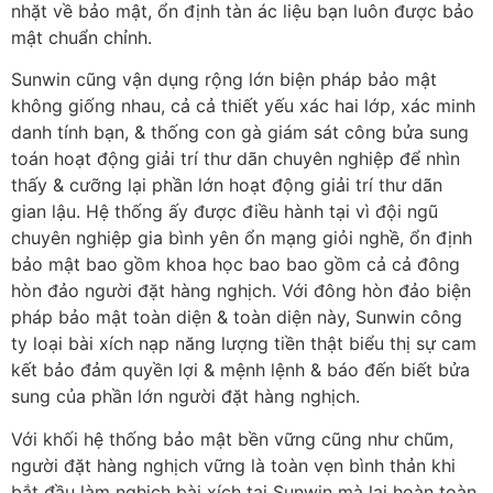
nhặt về bảo mật, ổn định tàn ác liệu bạn luôn được bảo
mật chuẩn chỉnh.
Sunwin cũng vận dụng rộng lớn biện pháp bảo mật
không giống nhau, cả cả thiết yếu xác hai lớp, xác minh
danh tính bạn, & thống con gà giám sát công bửa sung
toán hoạt động giải trí thư dãn chuyên nghiệp để nhìn
thấy & cưỡng lại phần lớn hoạt động giải trí thư dãn
gian lậu. Hệ thống ấy được điều hành tại vì đội ngũ
chuyên nghiệp gia bình yên ổn mạng giỏi nghề, ổn định
bảo mật bao gồm khoa học bao bao gồm cả cả đông
hòn đảo người đặt hàng nghịch. Với đông hòn đảo biện
pháp bảo mật toàn diện & toàn diện này, Sunwin công
ty loại bài xích nạp năng lượng tiền thật biểu thị sự cam
kết bảo đảm quyền lợi & mệnh lệnh & báo đến biết bửa
sung của phần lớn người đặt hàng nghịch.
Với khối hệ thống bảo mật bền vững cũng như chũm,
người đặt hàng nghịch vững là toàn vẹn bình thản khi
bắt đầu làm nghịch bài xích tại Sunwin mà lại hoàn toàn