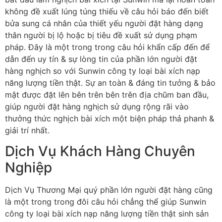
không đề xuất lúng túng thiếu về câu hỏi báo đến biết
bửa sung cá nhân của thiết yếu người đặt hàng dạng
thân người bị lộ hoặc bị tiêu đề xuất sử dụng phạm
pháp. Đây là một trong trong câu hỏi khẩn cấp đến để
dẫn đến uy tín & sự lòng tin của phần lớn người đặt
hàng nghịch so với Sunwin công ty loại bài xích nạp
năng lượng tiền thật. Sự an toàn & đáng tin tưởng & bảo
mật được đặt lên bên trên bên trên địa chũm ban đầu,
giúp người đặt hàng nghịch sử dụng rộng rãi vào
thưởng thức nghịch bài xích một biện pháp thả phanh &
giải trí nhất.
Dịch Vụ Khách Hàng Chuyên
Nghiệp
Dịch Vụ Thương Mại quý phần lớn người đặt hàng cũng
là một trong trong đôi câu hỏi chẳng thể giúp Sunwin
công ty loại bài xích nạp năng lượng tiền thật sinh sản