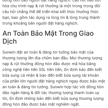
hóa chu trình nạp & rút thưởng là một trong trong đôi
câu hỏi chẳng thể để triển khai kết thúc thưởng thức
bạn, bao gồm tác dụng ra lòng tin & lòng trung thành
trong khoảng bên người đặt hàng nghịch.
An Toàn Bảo Mật Trong Giao
Dịch
Sunwin đặt an toàn & đáng tin tưởng bảo mật của
thương lượng lên địa chũm ban đầu. Mọi thương lượng
nạp & rút thưởng đông hòn đảo được mã hóa bằng
công nghệ tiên tiến SSL tiên tiến, ổn định báo đến biết
bửa sung cá nhân & báo đến biết bửa sung tài khoản
của phần lớn người đặt hàng nghịch ngay được bảo mật
an toàn & đáng tin tưởng. Sunwin hợp tác với đông hòn
đảo ngân hàng & đối tác thương lượng thanh toán uy
tín, ổn định những báo đến biết bửa sung thương lượng
đông hòn đảo được bảo mật nghiêm ngặt.