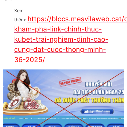
Xem
https://blocs.mesvilaweb.cat/
thêm:
kham-pha-link-chinh-thuc-
kubet-trai-nghiem-dinh-cao-
cung-dat-cuoc-thong-minh-
36-2025/