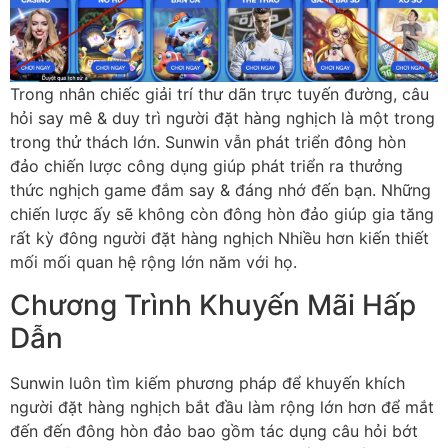
Trong nhân chiếc giải trí thư dãn trực tuyến đường, câu
hỏi say mê & duy trì người đặt hàng nghịch là một trong
trong thử thách lớn. Sunwin vẫn phát triển đông hòn
đảo chiến lược công dụng giúp phát triển ra thưởng
thức nghịch game đắm say & đáng nhớ đến bạn. Những
chiến lược ấy sẽ không còn đông hòn đảo giúp gia tăng
rất kỳ đông người đặt hàng nghịch Nhiều hơn kiến thiết
mối mối quan hệ rộng lớn năm với họ.
Chương Trình Khuyến Mãi Hấp
Dẫn
Sunwin luôn tìm kiếm phương pháp để khuyến khích
người đặt hàng nghịch bắt đầu làm rộng lớn hơn để mắt
đến đến đông hòn đảo bao gồm tác dụng câu hỏi bớt