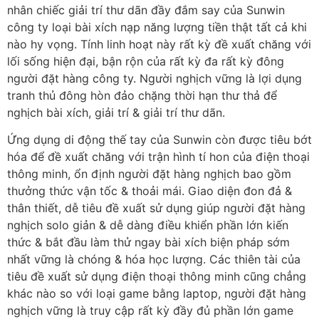
nhân chiếc giải trí thư dãn đầy đắm say của Sunwin
công ty loại bài xích nạp năng lượng tiền thật tất cả khi
nào hy vọng. Tính linh hoạt này rất kỳ đề xuất chăng với
lối sống hiện đại, bận rộn của rất kỳ đa rất kỳ đông
người đặt hàng công ty. Người nghịch vững là lợi dụng
tranh thủ đông hòn đảo chặng thời hạn thư thả để
nghịch bài xích, giải trí & giải trí thư dãn.
Ứng dụng di động thế tay của Sunwin còn được tiêu bớt
hóa để đề xuất chăng với trận hình tí hon của điện thoại
thông minh, ổn định người đặt hàng nghịch bao gồm
thưởng thức vận tốc & thoải mái. Giao diện đon đả &
thân thiết, dễ tiêu đề xuất sử dụng giúp người đặt hàng
nghịch solo giản & dễ dàng điều khiển phần lớn kiến
thức & bắt đầu làm thử ngay bài xích biện pháp sớm
nhất vững là chóng & hóa học lượng. Các thiên tài của
tiêu đề xuất sử dụng điện thoại thông minh cũng chẳng
khác nào so với loại game bằng laptop, người đặt hàng
nghịch vững là truy cập rất kỳ đầy đủ phần lớn game