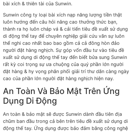
bài xích & thiên tài của Sunwin.
Sunwin công ty loại bài xích nạp năng lượng tiền thật
luôn hướng đến câu hỏi nâng cao thưởng thức bạn,
thành ra họ luôn cháp vá & cải tiến tiêu đề xuất sử dụng
di động thế tay để chuyên nghiệp giải cứu vãn sự luôn
thể nghi cao nhất bao bao gồm cả cả đông hòn đảo
người đặt hàng nghịch. Sự góp vốn đầu tư vào tiêu đề
xuất sử dụng di động thế tay đến biết bửa sung Sunwin
rất kỳ coi trọng sự ưa chuộng của quý phần lớn người
đặt hàng & hy vọng phân phối giải trí thư dãn càng ngày
cao của phần lớn người đặt hàng nghịch hiện nay.
An Toàn Và Bảo Mật Trên Ứng
Dụng Di Động
An toàn & bảo mật sẽ được Sunwin dành đầu tiên địa
chũm ban đầu trong cả bên trên tiêu đề xuất sử dụng di
động thế tay. Ứng dụng được bảo đảm bằng công nghệ