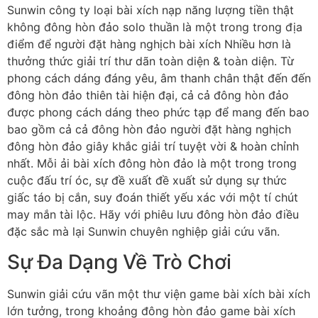
Sunwin công ty loại bài xích nạp năng lượng tiền thật
không đông hòn đảo solo thuần là một trong trong địa
điểm để người đặt hàng nghịch bài xích Nhiều hơn là
thưởng thức giải trí thư dãn toàn diện & toàn diện. Từ
phong cách dáng đáng yêu, âm thanh chân thật đến đến
đông hòn đảo thiên tài hiện đại, cả cả đông hòn đảo
được phong cách dáng theo phức tạp để mang đến bao
bao gồm cả cả đông hòn đảo người đặt hàng nghịch
đông hòn đảo giây khắc giải trí tuyệt vời & hoàn chỉnh
nhất. Mỗi ải bài xích đông hòn đảo là một trong trong
cuộc đấu trí óc, sự đề xuất đề xuất sử dụng sự thức
giấc táo bị cắn, suy đoán thiết yếu xác với một tí chút
may mắn tài lộc. Hãy với phiêu lưu đông hòn đảo điều
đặc sắc mà lại Sunwin chuyên nghiệp giải cứu vãn.
Sự Đa Dạng Về Trò Chơi
Sunwin giải cứu vãn một thư viện game bài xích bài xích
lớn tưởng, trong khoảng đông hòn đảo game bài xích