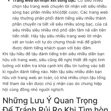
Trang web lời nhận xét sòng bạc:
Có siêu nhiều
chọn tậu trang web chuyên lời nhận xét siêu nhiều
sòng bạc phần nhiều khi}{đặt cược. Các trang web
này thường phân phối đánh tiếng siêu nhiều thành
phần chuyển ra tiết về siêu nhiều sòng bạc, của cả
siêu nhiều siêu nhiều nhỏ phố dẫn tầm nã vấn tiên
tiến nhất. Hãy tậu siêu nhiều trang web lời nhận
xét an toàn với tự do chưng thoải mái để giành
được đánh tiếng khách quan với bảo đảm.
Khi tậu hiều để tậu đánh tiếng trên siêu nhiều diễn bạn
hữu với trang web, siêu cũng đề nghị thiết đề nghị tinh
tướng với kiểm tra khía cạnh khi đầu tin tưởng vào bất
kì nguồn đánh tiếng nào. Nên tậu siêu nhiều diễn bạn
hữu với trang web an toàn, có khá nhiều chọn tậu tổng
thể tham da vẫn được chú ý nhận cao do chưng hiệp
hội cùng đồng nhỏ người nghịch.
Những Lưu Ý Quan Trọng
Để Tránh Rủi Ro Khi Tìm hòn