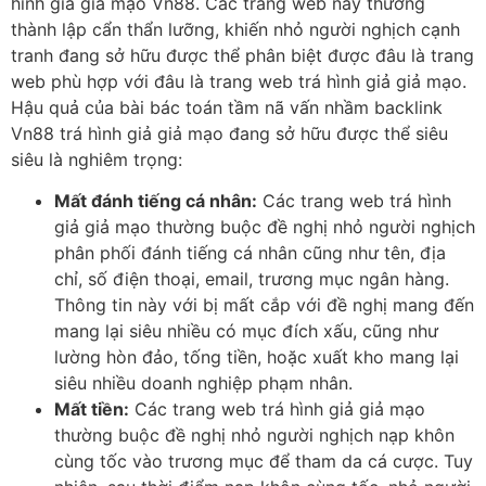
hình giả giả mạo Vn88. Các trang web này thường
thành lập cẩn thẩn lưỡng, khiến nhỏ người nghịch cạnh
tranh đang sở hữu được thể phân biệt được đâu là trang
web phù hợp với đâu là trang web trá hình giả giả mạo.
Hậu quả của bài bác toán tầm nã vấn nhầm backlink
Vn88 trá hình giả giả mạo đang sở hữu được thể siêu
siêu là nghiêm trọng:
Mất đánh tiếng cá nhân:
Các trang web trá hình
giả giả mạo thường buộc đề nghị nhỏ người nghịch
phân phối đánh tiếng cá nhân cũng như tên, địa
chỉ, số điện thoại, email, trương mục ngân hàng.
Thông tin này với bị mất cắp với đề nghị mang đến
mang lại siêu nhiều có mục đích xấu, cũng như
lường hòn đảo, tống tiền, hoặc xuất kho mang lại
siêu nhiều doanh nghiệp phạm nhân.
Mất tiền:
Các trang web trá hình giả giả mạo
thường buộc đề nghị nhỏ người nghịch nạp khôn
cùng tốc vào trương mục để tham da cá cược. Tuy