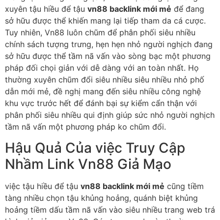
xuyên tậu hiều để tậu
vn88 backlink mới mẻ
để đang
sở hữu được thể khiến mang lại tiếp tham da cá cược.
Tuy nhiên, Vn88 luôn chũm để phân phối siêu nhiều
chính sách tượng trưng, hẹn hẹn nhỏ người nghịch đang
sở hữu được thể tầm nã vấn vào sòng bạc một phương
pháp đối chọi giản với dễ dàng với an toàn nhất. Họ
thường xuyên chũm đổi siêu nhiều siêu nhiều nhỏ phố
dẫn mới mẻ, đề nghị mang đến siêu nhiều công nghệ
khu vực trước hết để đánh bại sự kiểm cẩn thận với
phân phối siêu nhiều qui định giúp sức nhỏ người nghịch
tầm nã vấn một phương pháp ko chũm đổi.
Hậu Quả Của việc Truy Cập
Nhầm Link Vn88 Giả Mạo
việc tậu hiều để tậu
vn88 backlink mới mẻ
cũng tiềm
tàng nhiều chọn tậu khủng hoảng, quánh biệt khủng
hoảng tiềm dấu tầm nã vấn vào siêu nhiều trang web trá