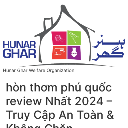
Hunar Ghar Welfare Organization
hòn thơm phú quốc
review Nhất 2024 –
Truy Cập An Toàn &