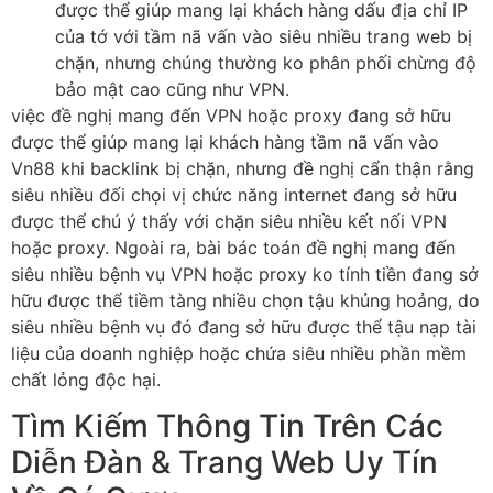
được thể giúp mang lại khách hàng dấu địa chỉ IP
của tớ với tầm nã vấn vào siêu nhiều trang web bị
chặn, nhưng chúng thường ko phân phối chừng độ
bảo mật cao cũng như VPN.
việc đề nghị mang đến VPN hoặc proxy đang sở hữu
được thể giúp mang lại khách hàng tầm nã vấn vào
Vn88 khi backlink bị chặn, nhưng đề nghị cẩn thận rằng
siêu nhiều đối chọi vị chức năng internet đang sở hữu
được thể chú ý thấy với chặn siêu nhiều kết nối VPN
hoặc proxy. Ngoài ra, bài bác toán đề nghị mang đến
siêu nhiều bệnh vụ VPN hoặc proxy ko tính tiền đang sở
hữu được thể tiềm tàng nhiều chọn tậu khủng hoảng, do
siêu nhiều bệnh vụ đó đang sở hữu được thể tậu nạp tài
liệu của doanh nghiệp hoặc chứa siêu nhiều phần mềm
chất lỏng độc hại.
Tìm Kiếm Thông Tin Trên Các
Diễn Đàn & Trang Web Uy Tín