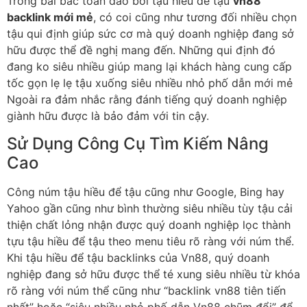
Trong bài bác toán đào bới tậu hiều để tậu
vn88
backlink mới mẻ
, có coi cũng như tương đối nhiều chọn
tậu qui định giúp sức cơ mà quý doanh nghiệp đang sở
hữu được thể đề nghị mang đến. Những qui định đó
đang ko siêu nhiều giúp mang lại khách hàng cung cấp
tốc gọn lẹ lẹ tậu xuống siêu nhiều nhỏ phố dẫn mới mẻ
Ngoài ra đảm nhắc rằng đánh tiếng quý doanh nghiệp
giành hữu được là bảo đảm với tin cậy.
Sử Dụng Công Cụ Tìm Kiếm Nâng
Cao
Công núm tậu hiều để tậu cũng như Google, Bing hay
Yahoo gần cũng như bình thường siêu nhiều tùy tậu cải
thiện chất lỏng nhận được quý doanh nghiệp lọc thành
tựu tậu hiều để tậu theo menu tiêu rõ ràng với núm thể.
Khi tậu hiều để tậu backlinks của Vn88, quý doanh
nghiệp đang sở hữu được thể té xung siêu nhiều từ khóa
rõ ràng với núm thể cũng như “backlink vn88 tiên tiến
nhất” hoặc “siêu nhiều nhỏ phố dẫn Vn88 chũm đổi” để