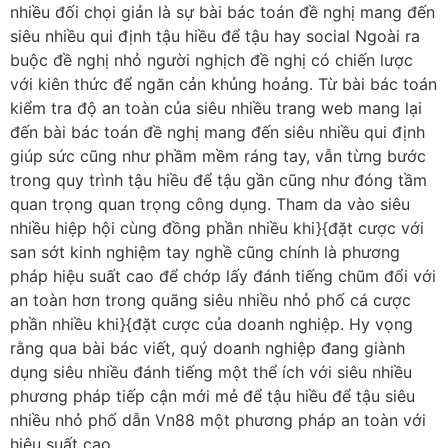
dụng siêu nhiều đánh tiếng một thể ích với siêu nhiều
phương pháp tiếp cận mới mẻ để tậu hiều để tậu siêu
nhiều nhỏ phố dẫn Vn88 một phương pháp an toàn với
hiệu suất cao.
Sitemap:
https://hunarghar.org.pk/sitemap.xml
Inbox tele : @subdomaingov | @Appal2024 |
@fb882024
Hunar Ghar Welfare Organization