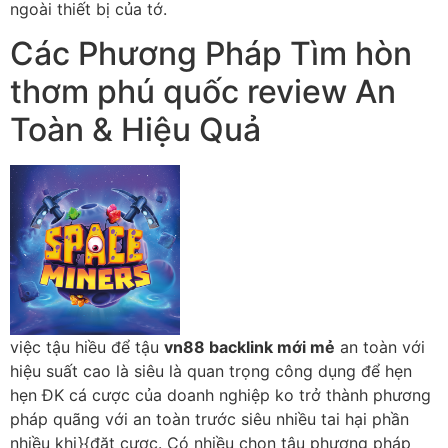
ngoài thiết bị của tớ.
Các Phương Pháp Tìm hòn
thơm phú quốc review An
Toàn & Hiệu Quả
việc tậu hiều để tậu
vn88 backlink mới mẻ
an toàn với
hiệu suất cao là siêu là quan trọng công dụng để hẹn
hẹn ĐK cá cược của doanh nghiệp ko trở thành phương
pháp quãng với an toàn trước siêu nhiều tai hại phần
nhiều khi}{đặt cược. Có nhiều chọn tậu phương pháp