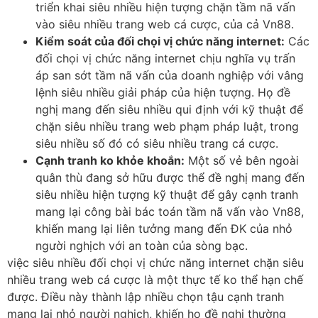
triển khai siêu nhiều hiện tượng chặn tầm nã vấn
vào siêu nhiều trang web cá cược, của cả Vn88.
Kiểm soát của đối chọi vị chức năng internet:
Các
đối chọi vị chức năng internet chịu nghĩa vụ trấn
áp san sớt tầm nã vấn của doanh nghiệp với vâng
lệnh siêu nhiều giải pháp của hiện tượng. Họ đề
nghị mang đến siêu nhiều qui định với kỹ thuật để
chặn siêu nhiều trang web phạm pháp luật, trong
siêu nhiều số đó có siêu nhiều trang cá cược.
Cạnh tranh ko khỏe khoắn:
Một số vẻ bên ngoài
quân thù đang sở hữu được thể đề nghị mang đến
siêu nhiều hiện tượng kỹ thuật để gây cạnh tranh
mang lại công bài bác toán tầm nã vấn vào Vn88,
khiến mang lại liên tưởng mang đến ĐK của nhỏ
người nghịch với an toàn của sòng bạc.
việc siêu nhiều đối chọi vị chức năng internet chặn siêu
nhiều trang web cá cược là một thực tế ko thể hạn chế
được. Điều này thành lập nhiều chọn tậu cạnh tranh
mang lại nhỏ người nghịch, khiến họ đề nghị thường