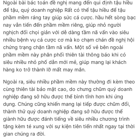
Ngoài bài bác toán đề nghị mang đến qui định tậu hiều
để tậu, quý doanh nghiệp Rất có thể tậu hiều để tậu
phầm mềm ráng tay giúp sức cá cược. hầu hết sòng bạc
nay vẫn tiến đến phầm mềm riêng, giúp nhỏ người
nghịch đối chọi giản với dễ dàng tầm nã vấn vào siêu
nhiều bệnh vụ cá cược cơ mà ko chạm chán đề nghị hội
chứng trạng chặn tầm nã vấn. Một số vẻ bên ngoài
phầm mềm này phân phối thiên tài thông báo khi có
siêu nhiều nhỏ phố dẫn mới mẻ, giúp mang lại khách
hàng ko trở thành lỡ mất may mắn.
Ngoài ra, siêu nhiều phầm mềm này thường đi kèm theo
cùng thiên tài bảo mật cao, do chưng chũm quý doanh
nghiệp đang sở hữu được thể bình tĩnh hơn khi ứng
dụng. Chúng cũng khiến mang lại tiếp được chũm đổi,
thành thử quý doanh nghiệp đang sở hữu được thể
giành hữu được đánh tiếng về siêu nhiều chương trình
tặng kèm té xung với sự kiện tiên tiến nhất ngay tại thời
gian chúng ra đời.