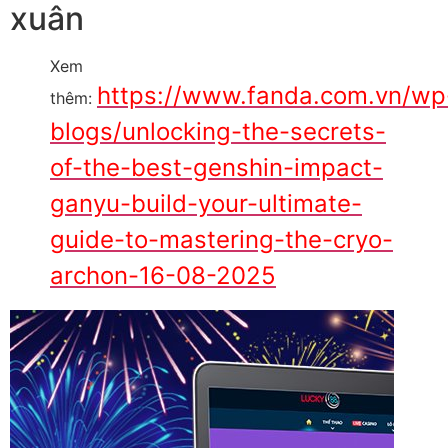
xuân
Xem
https://www.fanda.com.vn/wp
thêm:
blogs/unlocking-the-secrets-
of-the-best-genshin-impact-
ganyu-build-your-ultimate-
guide-to-mastering-the-cryo-
archon-16-08-2025