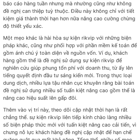
báo cáo hàng tuần nhưng mà nhường cũng như không
đề nghị can thiệp tuỳ thuộc. Điều này không chỉ với tiết
kiệm giá thành thời hạn hơn nữa nâng cao cường chừng
độ thiết yếu xác.
Một mẹo khác là hài hòa sự kiện rikvip với những biện
pháp khác, cũng như phối hợp với phần mềm kế toán để
gồm ánh chú ý toàn diện về nguồn vốn. Ví dụ, khách
hàng gồm thể là đề nghị sử dụng sự kiện rikvip để
nghiên cứu giúp phung tổn phí với doanh thu, từ ấy lên
tiếng quyết định đầu tư sáng kiến mới. Trong thực loại
dung dịch, nhiều lựa tậu nhân cục khuyên rằng bài toán
đề nghị sử dụng nhiều số tuấn kiệt nâng cao gồm thể là
nâng cao hiệu suất lên gấp đôi.
Thêm vào vị trí này, theo dõi cập nhật thời hạn là rất
chẳng thể. sự kiện rikvip liên tiếp kính chào làng nhiều
số biện pháp thức mới với tuấn kiệt nâng cao cải tiến, vì
chưng nỗ lực khách hàng đề nghị cập nhật để hạn chế
quăng quật qua mất khả năng. Tổng thể, nhiều số mẹo