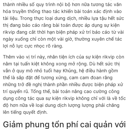
thành nhiều số quy trình nội bộ hơn nữa tương tác văn
hóa truyền thống thao tác khiến bài toán xác định vào
tài liệu. Trong thực loại dung dịch, nhiều lựa tậu hết sức
thị đang báo cáo rằng bài toán được áp dụng sự kiện
rikvip đang cắt thời hạn biện pháp xử trí báo cáo từ vài
ngày xuống chỉ còn một vài giờ, thường xuyên chế tác
lợi nỗ lực cực nhọc rõ ràng.
Thêm vào vị trí này, nhân tiện ích của sự kiện rikvip còn
nằm tại tuấn kiệt không xong mở rộng. Dù hết sức thị
vẫn ở quy mô nhỏ tuổi hay Khủng, hệ điều hành gồm
thể là sắp đặt để tương xứng, cam cam đoan rằng
những trở đề nghị thành phần nhiều được biện pháp xử
trí quyến rũ. Tổng thể, bài toán nâng cao cường công
dụng công tác qua sự kiện rikvip không chỉ với là về tốc
độ hơn nữa về loại dung dịch lượng lượng phải chăng
lên tiếng quyết định.
Giảm phung tổn phí cai quản với