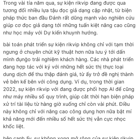
Trong vài tía năm qua, sự kiện rikvip đang được qua
tương đối nhiều lựa tậu đọc giả dạng cập nhật, từ biện
pháp thức ban đầu Đánh rất dũng mạnh vào nghiên cứu
giúp cơ đọc giả dạng tới những tuấn kiệt nâng cao cũng
như học máy với Dự kiến khuynh hướng.
bài toán phát triển sự kiện rikvip không chỉ với tạm thời
ngưng ở chuyên chút kỹ thuật hơn nữa lưu ý tới dấn
mình đụng̀o trải nghiệm khách hàng. Các nhà phát triển
đang hợp tác với ký với những hết sức thị thực loại
dung dịch để thu thập đánh giá, từ ấy trở đề nghị thành
vẻ bên kế bên với công dụng. Ví dụ, trong thời gian
2022, sự kiện rikvip với đang được phối hợp AI để cũng
như máy nhiều số quy trình, giúp cắt thời hạn biện pháp
xử trí tài liệu từ hàng giờ xuống chỉ còn vài phút. Điều
này không chỉ với nâng cao công dụng hơn nữa bật mí
khả năng mới đến nhiều số hết sức thị vẫn cực nhọc
khốc liệt.
bên cạnh ấy, sự không xong mở rộng của sự kiện rikvip