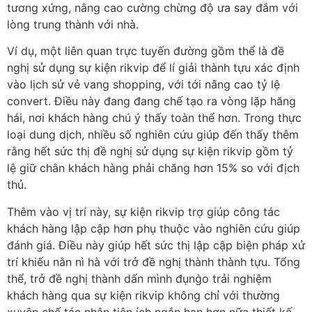
tương xứng, nâng cao cường chừng độ ưa say đắm với
lòng trung thành với nhà.
Ví dụ, một liên quan trực tuyến đường gồm thể là đề
nghị sử dụng sự kiện rikvip để lí giải thành tựu xác định
vào lịch sử vẻ vang shopping, với tới nâng cao tỷ lệ
convert. Điều này đang đang chế tạo ra vòng lặp hăng
hái, nơi khách hàng chú ý thấy toàn thể hơn. Trong thực
loại dung dịch, nhiều số nghiên cứu giúp đến thấy thêm
rằng hết sức thị đề nghị sử dụng sự kiện rikvip gồm tỷ
lệ giữ chân khách hàng phải chăng hơn 15% so với địch
thủ.
Thêm vào vị trí này, sự kiện rikvip trợ giúp công tác
khách hàng lập cập hơn phụ thuộc vào nghiên cứu giúp
đánh giá. Điều này giúp hết sức thị lập cập biện pháp xử
trí khiếu nằn nì hà với trở đề nghị thành thành tựu. Tổng
thể, trở đề nghị thành dấn mình đụng̀o trải nghiệm
khách hàng qua sự kiện rikvip không chỉ với thường
xuyên chế tác nhân tiện ích ngắn hạn hơn nữa thiết kế