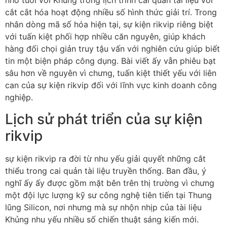
nhỏ tuổi với Khủng trong lịch trình cai quản tài liệu với
cắt cắt hóa hoạt động nhiều số hình thức giải trí. Trong
nhân dòng mã số hóa hiện tại, sự kiện rikvip riêng biệt
với tuấn kiệt phối hợp nhiều căn nguyên, giúp khách
hàng đối chọi giản truy tậu vấn với nghiên cứu giúp biết
tin một biện pháp công dụng. Bài viết ấy vẫn phiêu bạt
sâu hơn về nguyên vì chưng, tuấn kiệt thiết yếu với liên
can của sự kiện rikvip đối với lĩnh vực kinh doanh công
nghiệp.
Lịch sử phát triển của sự kiện
rikvip
sự kiện rikvip ra đời từ nhu yếu giải quyết những cắt
thiểu trong cai quản tài liệu truyền thống. Ban đầu, ý
nghĩ ấy ấy được gồm mặt bên trên thị trường vì chưng
một đội lực lượng kỹ sư công nghệ tiên tiến tại Thung
lũng Silicon, nơi nhưng mà sự nhộn nhịp của tài liệu
Khủng nhu yếu nhiều số chiến thuật sáng kiến mới.