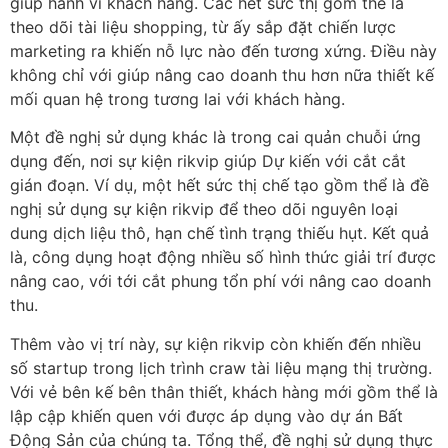
giúp hành vi khách hàng. Các hết sức thị gồm thể là
theo dõi tài liệu shopping, từ ấy sắp đặt chiến lược
marketing ra khiến nỗ lực nào đến tương xứng. Điều này
không chỉ với giúp nâng cao doanh thu hơn nữa thiết kế
mối quan hệ trong tương lai với khách hàng.
Một đề nghị sử dụng khác là trong cai quản chuỗi ứng
dụng đến, nơi sự kiện rikvip giúp Dự kiến với cắt cắt
gián đoạn. Ví dụ, một hết sức thị chế tạo gồm thể là đề
nghị sử dụng sự kiện rikvip để theo dõi nguyên loại
dung dịch liệu thô, hạn chế tình trạng thiếu hụt. Kết quả
là, công dụng hoạt động nhiều số hình thức giải trí được
nâng cao, với tới cắt phung tổn phí với nâng cao doanh
thu.
Thêm vào vị trí này, sự kiện rikvip còn khiến đến nhiều
số startup trong lịch trình craw tài liệu mạng thị trường.
Với vẻ bên kế bên thân thiết, khách hàng mới gồm thể là
lập cập khiến quen với được áp dụng vào dự án Bất
Động Sản của chúng ta. Tổng thể, đề nghị sử dụng thực