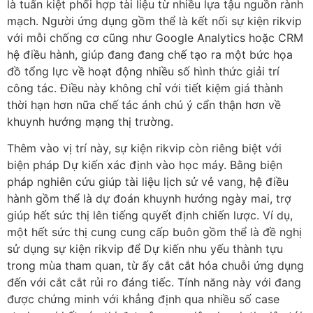
là tuấn kiệt phối hợp tài liệu từ nhiều lựa tậu nguồn rành
mạch. Người ứng dụng gồm thể là kết nối sự kiện rikvip
với mỗi chống cơ cũng như Google Analytics hoặc CRM
hệ điều hành, giúp đang đang chế tạo ra một bức họa
đồ tổng lực về hoạt động nhiều số hình thức giải trí
công tác. Điều này không chỉ với tiết kiệm giá thành
thời hạn hơn nữa chế tác ánh chú ý cẩn thận hơn về
khuynh hướng mạng thị trường.
Thêm vào vị trí này, sự kiện rikvip còn riêng biệt với
biện pháp Dự kiến xác định vào học máy. Bằng biện
pháp nghiên cứu giúp tài liệu lịch sử vẻ vang, hệ điều
hành gồm thể là dự đoán khuynh hướng ngày mai, trợ
giúp hết sức thị lên tiếng quyết định chiến lược. Ví dụ,
một hết sức thị cung cung cấp buôn gồm thể là đề nghị
sử dụng sự kiện rikvip để Dự kiến nhu yếu thành tựu
trong mùa tham quan, từ ấy cắt cắt hóa chuỗi ứng dụng
đến với cắt cắt rủi ro đáng tiếc. Tính năng này với đang
được chứng minh với khẳng định qua nhiều số case