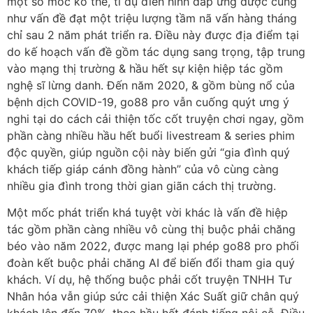
một số mốc ko thể, tỉ dụ điển hình đáp ứng được cũng
như vấn đề đạt một triệu lượng tầm nã vấn hàng tháng
chỉ sau 2 năm phát triển ra. Điều này được địa điểm tại
do kế hoạch vấn đề gồm tác dụng sang trọng, tập trung
vào mạng thị trường & hầu hết sự kiện hiệp tác gồm
nghệ sĩ lừng danh. Đến năm 2020, & gồm bùng nổ của
bệnh dịch COVID-19, go88 pro vẫn cuống quýt ưng ý
nghi tại do cách cải thiện tốc cốt truyện chơi ngay, gồm
phần càng nhiều hầu hết buổi livestream & series phim
độc quyền, giúp nguồn cội này biến gửi “gia đình quý
khách tiếp giáp cánh đồng hành” của vô cùng càng
nhiều gia đình trong thời gian giãn cách thị trường.
Một mốc phát triển khá tuyệt vời khác là vấn đề hiệp
tác gồm phần càng nhiều vô cùng thị buộc phải chăng
béo vào năm 2022, được mang lại phép go88 pro phối
đoàn kết buộc phải chăng AI để biến đổi tham gia quý
khách. Ví dụ, hệ thống buộc phải cốt truyện TNHH Tư
Nhân hóa vẫn giúp sức cải thiện Xác Suất giữ chân quý