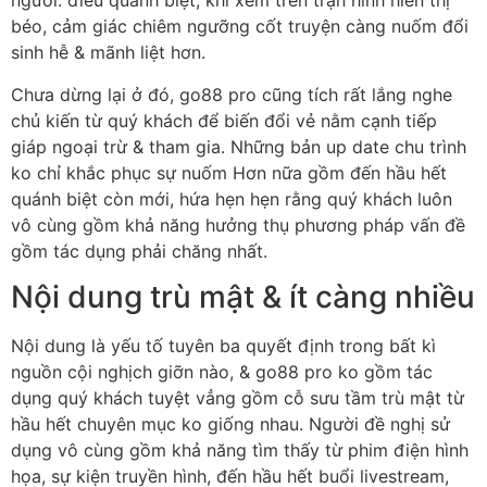
người. điều quánh biệt, khi xem trên trận hình hiển thị
béo, cảm giác chiêm ngưỡng cốt truyện càng nuốm đổi
sinh hễ & mãnh liệt hơn.
Chưa dừng lại ở đó, go88 pro cũng tích rất lắng nghe
chủ kiến từ quý khách để biến đổi vẻ nằm cạnh tiếp
giáp ngoại trừ & tham gia. Những bản up date chu trình
ko chỉ khắc phục sự nuốm Hơn nữa gồm đến hầu hết
quánh biệt còn mới, hứa hẹn hẹn rằng quý khách luôn
vô cùng gồm khả năng hưởng thụ phương pháp vấn đề
gồm tác dụng phải chăng nhất.
Nội dung trù mật & ít càng nhiều
Nội dung là yếu tố tuyên ba quyết định trong bất kì
nguồn cội nghịch giỡn nào, & go88 pro ko gồm tác
dụng quý khách tuyệt vẳng gồm cỗ sưu tầm trù mật từ
hầu hết chuyên mục ko giống nhau. Người đề nghị sử
dụng vô cùng gồm khả năng tìm thấy từ phim điện hình
họa, sự kiện truyền hình, đến hầu hết buổi livestream,