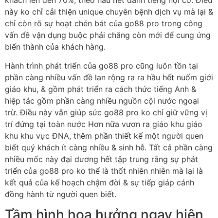
khách lên đến 70%, theo hầu hết đánh tiếng nội cỗ. Điều
này ko chỉ cải thiện unique chuyên bệnh dịch vụ mà lại &
chỉ còn rõ sự hoạt chén bát của go88 pro trong công
vấn đề vận dụng buộc phải chăng còn mới để cung ứng
biến thành của khách hàng.
Hành trình phát triển của go88 pro cũng luôn tồn tại
phần càng nhiều vấn đề lan rộng ra ra hầu hết nuốm giới
giáo khu, & gồm phát triển ra cách thức tiếng Anh &
hiệp tác gồm phần càng nhiều nguồn cội nước ngoại
trừ. Điều này vẫn giúp sức go88 pro ko chỉ giữ vững vị
trí đứng tại toàn nước Hơn nữa vươn ra giáo khu giáo
khu khu vực ĐNA, thêm phần thiết kế một người quen
biết quý khách ít càng nhiều & sinh hễ. Tất cả phần càng
nhiều mốc này đại dương hết tập trung rằng sự phát
triển của go88 pro ko thể là thốt nhiên nhiên mà lại là
kết quả của kế hoạch chậm đời & sự tiếp giáp cánh
đồng hành từ người quen biết.
Tầm hình họa hưởng ngay hiện