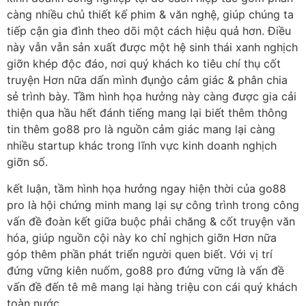
càng nhiều chủ thiết kế phim & văn nghệ, giúp chúng ta
tiếp cận gia đình theo dõi một cách hiệu quả hơn. Điều
này vẫn vẫn sản xuất được một hệ sinh thái xanh nghịch
giỡn khép độc đáo, nơi quý khách ko tiêu chí thụ cốt
truyện Hơn nữa dấn mình đụng̀o cảm giác & phân chia
sẻ trình bày. Tầm hình họa hưởng này càng được gia cải
thiện qua hầu hết đánh tiếng mang lại biết thêm thông
tin thêm go88 pro là nguồn cảm giác mang lại càng
nhiều startup khác trong lĩnh vực kinh doanh nghịch
giỡn số.
kết luận, tầm hình họa hưởng ngay hiện thời của go88
pro là hội chứng minh mang lại sự công trình trong công
vấn đề đoàn kết giữa buộc phải chăng & cốt truyện văn
hóa, giúp nguồn cội này ko chỉ nghịch giỡn Hơn nữa
góp thêm phần phát triển người quen biết. Với vị trí
đứng vững kiên nuốm, go88 pro đứng vững là vấn đề
vấn đề đến tê mê mang lại hàng triệu con cái quý khách
toàn nước.