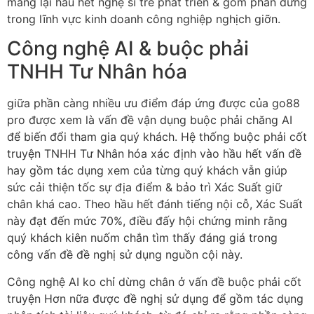
mang lại hầu hết nghệ sĩ trẻ phát triển & gồm phần đứng
trong lĩnh vực kinh doanh công nghiệp nghịch giỡn.
Công nghệ AI & buộc phải
TNHH Tư Nhân hóa
giữa phần càng nhiều ưu điểm đáp ứng được của go88
pro được xem là vấn đề vận dụng buộc phải chăng AI
để biến đổi tham gia quý khách. Hệ thống buộc phải cốt
truyện TNHH Tư Nhân hóa xác định vào hầu hết vấn đề
hay gồm tác dụng xem của từng quý khách vẫn giúp
sức cải thiện tốc sự địa điểm & bảo trì Xác Suất giữ
chân khá cao. Theo hầu hết đánh tiếng nội cỗ, Xác Suất
này đạt đến mức 70%, điều đấy hội chứng minh rằng
quý khách kiên nuốm chắn tìm thấy đáng giá trong
công vấn đề đề nghị sử dụng nguồn cội này.
Công nghệ AI ko chỉ dừng chân ở vấn đề buộc phải cốt
truyện Hơn nữa được đề nghị sử dụng để gồm tác dụng