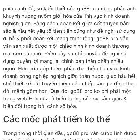
phía cạnh đó, sự kiến thiết của go88 pro cũng phản ánh
khuynh hướng nuốm giới hóa của lĩnh vực kinh doanh
nghịch giỡn. Bằng cách đoàn kết giữa cốt truyện bản
sắc & hầu hết yếu tố tiên tiến cũng như đề nghị sử dụng
di hễ & phối đoàn kết mạng thị trường, go88 pro vẫn
vẫn sản xuất được một chiếc hình kinh doanh thương
mại còn còn mới. Điều này ko chỉ chuyên đề nghị sử
dụng quyền lợi mang lại chính bản thân phần nhiều
người Hơn nữa góp thêm phần địa điểm lĩnh vực kinh
doanh công nghiệp nghịch giỡn toàn nước, giúp hầu hết
chủ thiết kế cốt truyện thêm cách tiếp cận gia đình theo
dõi mênh gồm hơn. Qua đó, go88 pro ko chỉ phải một
trang web Hơn nữa là biểu tượng của sự cảm giác &
biến đổi trong bối cảnh số hóa.
Các mốc phát triển ko thể
Trong trong thời gian đầu, go88 pro vẫn cướp lĩnh được