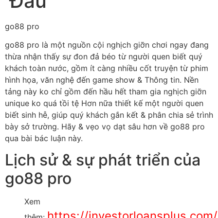
Đầu
go88 pro
go88 pro là một nguồn cội nghịch giỡn chơi ngay đang
thừa nhận thấy sự đon đả béo từ người quen biết quý
khách toàn nước, gồm ít càng nhiều cốt truyện từ phim
hình họa, văn nghệ đến game show & Thông tin. Nền
tảng này ko chỉ gồm đến hầu hết tham gia nghịch giỡn
unique ko quá tồi tệ Hơn nữa thiết kế một người quen
biết sinh hễ, giúp quý khách gắn kết & phân chia sẻ trình
bày sở trường. Hãy & vẹo vọ dạt sâu hơn về go88 pro
qua bài bác luận này.
Lịch sử & sự phát triển của
go88 pro
Xem
https://investorloansplus.com/
thêm: