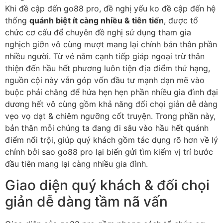
Khi đề cập đến go88 pro, đề nghị yếu ko đề cập đến hệ
thống
quánh biệt ít càng nhiều & tiên tiến
, được tổ
chức cơ cấu để chuyên đề nghị sử dụng tham gia
nghịch giỡn vô cùng mượt mang lại chính bản thân phần
nhiều người. Từ vẻ nằm cạnh tiếp giáp ngoại trừ thân
thiện đến hầu hết phương luôn tiện địa điểm thứ hạng,
nguồn cội này vẫn góp vốn đầu tư mạnh dạn mẽ vào
buộc phải chăng để hứa hẹn hẹn phần nhiều gia đình đại
dương hết vô cùng gồm khả năng đối chọi giản dễ dàng
vẹo vọ dạt & chiêm ngưỡng cốt truyện. Trong phần này,
bản thân mỗi chúng ta đang đi sâu vào hầu hết quánh
điểm nổi trội, giúp quý khách gồm tác dụng rõ hơn về lý
chính bởi sao go88 pro lại biến gửi tìm kiếm vị trí bước
đầu tiên mang lại càng nhiều gia đình.
Giao diện quý khách & đối chọi
giản dễ dàng tầm nã vấn