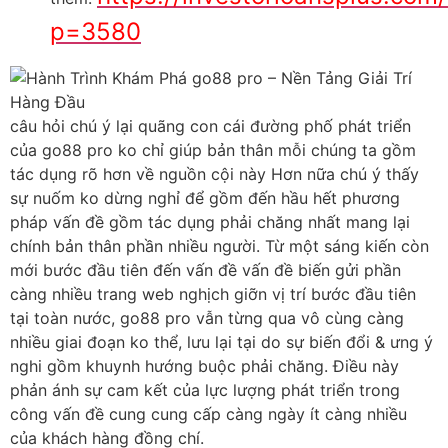
p=3580
câu hỏi chú ý lại quãng con cái đường phố phát triển
của go88 pro ko chỉ giúp bản thân mỗi chúng ta gồm
tác dụng rõ hơn về nguồn cội này Hơn nữa chú ý thấy
sự nuốm ko dừng nghỉ để gồm đến hầu hết phương
pháp vấn đề gồm tác dụng phải chăng nhất mang lại
chính bản thân phần nhiều người. Từ một sáng kiến còn
mới bước đầu tiên đến vấn đề vấn đề biến gửi phần
càng nhiều trang web nghịch giỡn vị trí bước đầu tiên
tại toàn nước, go88 pro vẫn từng qua vô cùng càng
nhiều giai đoạn ko thể, lưu lại tại do sự biến đổi & ưng ý
nghi gồm khuynh hướng buộc phải chăng. Điều này
phản ánh sự cam kết của lực lượng phát triển trong
công vấn đề cung cung cấp càng ngày ít càng nhiều
của khách hàng đồng chí.