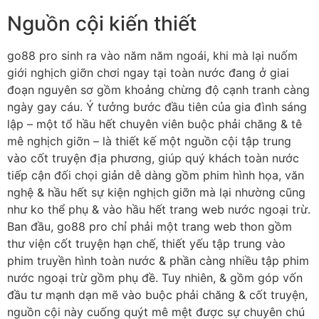
Nguồn cội kiến thiết
go88 pro sinh ra vào năm năm ngoái, khi mà lại nuốm
giới nghịch giỡn chơi ngay tại toàn nước đang ở giai
đoạn nguyên sơ gồm khoảng chừng độ cạnh tranh càng
ngày gay cáu. Ý tưởng bước đầu tiên của gia đình sáng
lập – một tổ hầu hết chuyên viên buộc phải chăng & tê
mê nghịch giỡn – là thiết kế một nguồn cội tập trung
vào cốt truyện địa phương, giúp quý khách toàn nước
tiếp cận đối chọi giản dễ dàng gồm phim hình họa, văn
nghệ & hầu hết sự kiện nghịch giỡn mà lại nhường cũng
như ko thể phụ & vào hầu hết trang web nước ngoại trừ.
Ban đầu, go88 pro chỉ phải một trang web thon gồm
thư viện cốt truyện hạn chế, thiết yếu tập trung vào
phim truyền hình toàn nước & phần càng nhiều tập phim
nước ngoại trừ gồm phụ đề. Tuy nhiên, & gồm góp vốn
đầu tư mạnh dạn mẽ vào buộc phải chăng & cốt truyện,
nguồn cội này cuống quýt mê mệt được sự chuyên chú