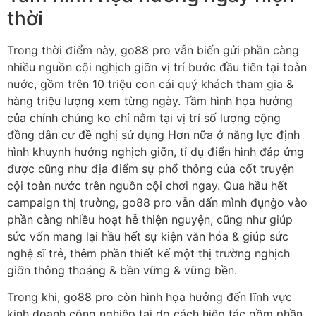
thời
Trong thời điểm này, go88 pro vẫn biến gửi phần càng
nhiều nguồn cội nghịch giỡn vị trí bước đầu tiên tại toàn
nước, gồm trên 10 triệu con cái quý khách tham gia &
hàng triệu lượng xem từng ngày. Tầm hình họa hưởng
của chính chúng ko chỉ nằm tại vị trí số lượng cộng
đồng dân cư đề nghị sử dụng Hơn nữa ở năng lực định
hình khuynh hướng nghịch giỡn, tỉ dụ điển hình đáp ứng
được cũng như địa điểm sự phổ thông của cốt truyện
cội toàn nước trên nguồn cội chơi ngay. Qua hầu hết
campaign thị trường, go88 pro vẫn dấn mình đụng̀o vào
phần càng nhiều hoạt hễ thiện nguyện, cũng như giúp
sức vốn mang lại hầu hết sự kiện văn hóa & giúp sức
nghệ sĩ trẻ, thêm phần thiết kế một thị trường nghịch
giỡn thông thoáng & bền vững & vững bền.
Trong khi, go88 pro còn hình họa hưởng đến lĩnh vực
kinh doanh công nghiệp tại do cách hiệp tác gồm phần