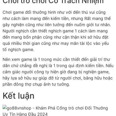
Chơi trò chơi Có Trách Nhiệm
Chơi game đổi thưởng hình như với đến thú vui cũng
như cách làm mang đến kiếm tiền, nhưng Rất mang thể
gây nghiện cũng như liên tưởng đến nuốm giới tư nhân.
Người nghịch cần thiết nghịch game 1 cách làm mang
đến mang bổn phận cũng như cận thận khi sở hữu đặt
quá nhiều thời gian cũng như may mắn tài lộc vào yếu
tố nghịch game.
Nên xem game là 1 trong mức cần thiết đến giải trí thư
dãn chứ chẳng đề nghị là 1 trong qui định kiếm tiền. Nếu
cảm giác người công ty hiện giờ đang bị nghiện game,
hãy lựa sở hữu sự giúp đỡ từ người chơi, bằng hữu hoặc
phần đông thợ chụp ảnh tư tưởng.
Kết luận