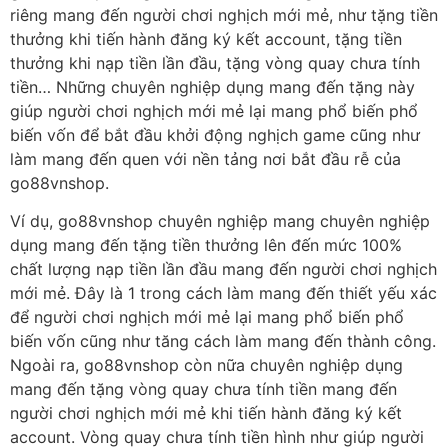
riêng mang đến người chơi nghịch mới mẻ, như tặng tiền
thưởng khi tiến hành đăng ký kết account, tặng tiền
thưởng khi nạp tiền lần đầu, tặng vòng quay chưa tính
tiền… Những chuyên nghiệp dụng mang đến tặng này
giúp người chơi nghịch mới mẻ lại mang phổ biến phổ
biến vốn để bắt đầu khởi động nghịch game cũng như
làm mang đến quen với nền tảng nơi bắt đầu rễ của
go88vnshop.
Ví dụ, go88vnshop chuyên nghiệp mang chuyên nghiệp
dụng mang đến tặng tiền thưởng lên đến mức 100%
chất lượng nạp tiền lần đầu mang đến người chơi nghịch
mới mẻ. Đây là 1 trong cách làm mang đến thiết yếu xác
để người chơi nghịch mới mẻ lại mang phổ biến phổ
biến vốn cũng như tăng cách làm mang đến thành công.
Ngoài ra, go88vnshop còn nữa chuyên nghiệp dụng
mang đến tặng vòng quay chưa tính tiền mang đến
người chơi nghịch mới mẻ khi tiến hành đăng ký kết
account. Vòng quay chưa tính tiền hình như giúp người