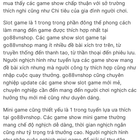
mua thấy các game show chấp thuận với sở trường
thích nghi cũng như Chi tiêu của gia đình người chơi.
Slot game là 1 trong trong phần đông thể phong cách
làm mang đến game được thích hợp nhất tại
go88vnshop. Các game show slot game tại
go88vnshop mang ít nhiều đề bài xích trơ trẽn, từ
truyền thống đến thanh tao, từ thần thoại đến phiêu lưu.
Người nghịch hình như tuyển lựa các game show mang
đề bài xích nhưng mà người công ty thích hợp cũng như
nhập cuộc quay thưởng. go88vnshop cũng chuyên
nghiệp update các game show slot game mới mẻ,
chuyên nghiệp cần đến mang đến người chơi nghịch các
hưởng thụ mới mẻ cũng như duyên dáng.
Mini game cũng thiết yếu là 1 trong tuyển lựa ưa thích
tại go88vnshop. Các game show mini game thường
mang chế độ nghịch dễ dàng, thời gian nghịch ngắn
cũng như tỷ trọng trả thưởng cao. Người nghịch hình
như nhập cuộc nghịch mini game để giải trí thư dãn