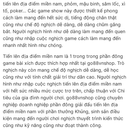
tiến lên địa điểm miền nam, phỏm, mậu binh, sâm lốc, xì
tố, poker… Các game show này được thiết kế phong
cách làm mang đến hết sức dị, tiếng động chân thật
cũng như chế độ nghịch dễ dàng, dễ dàng chũm gắng
bắt. Người nghịch hình như dễ dàng làm mang đến quen
cũng như nhập cuộc nghịch game cách làm mang đến
nhanh nhất hình như chóng.
Tiến lên địa điểm miền nam là 1 trong trong phần đông
game bài xích được thích hợp nhất tại go88vnshop. Trò
nghịch này còn mang chế độ nghịch dễ dàng, dễ học
cũng như với tính chất giải trí thư dãn cao. Người nghịch
hình như nhập cuộc nghịch tiến lên địa điểm miền nam
với hết sức nhiều mức cược trơ trẽn, chấp thuận với Chi
tiêu của gia đình người chơi. go88vnshop cũng chuyên
nghiệp doanh nghiệp phần đông giải đấu tiến lên địa
điểm miền nam với phần thưởng Khủng, sinh sản điều
kiện mang đến người chơi nghịch thuyết trình kiến thức
cũng như kỹ năng cũng như đoạt thành công.