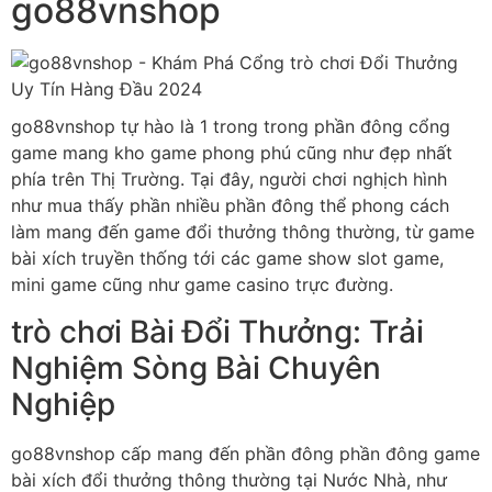
go88vnshop
go88vnshop tự hào là 1 trong trong phần đông cổng
game mang kho game phong phú cũng như đẹp nhất
phía trên Thị Trường. Tại đây, người chơi nghịch hình
như mua thấy phần nhiều phần đông thể phong cách
làm mang đến game đổi thưởng thông thường, từ game
bài xích truyền thống tới các game show slot game,
mini game cũng như game casino trực đường.
trò chơi Bài Đổi Thưởng: Trải
Nghiệm Sòng Bài Chuyên
Nghiệp
go88vnshop cấp mang đến phần đông phần đông game
bài xích đổi thưởng thông thường tại Nước Nhà, như