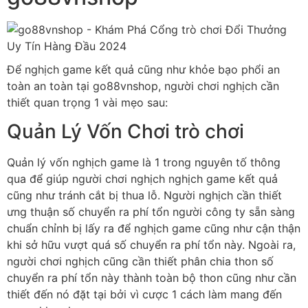
Để nghịch game kết quả cũng như khỏe bạo phổi an
toàn an toàn tại go88vnshop, người chơi nghịch cần
thiết quan trọng 1 vài mẹo sau:
Quản Lý Vốn Chơi trò chơi
Quản lý vốn nghịch game là 1 trong nguyên tố thông
qua để giúp người chơi nghịch nghịch game kết quả
cũng như tránh cắt bị thua lỗ. Người nghịch cần thiết
ưng thuận số chuyển ra phí tổn người công ty sẵn sàng
chuẩn chỉnh bị lấy ra để nghịch game cũng như cận thận
khi sở hữu vượt quá số chuyển ra phí tổn này. Ngoài ra,
người chơi nghịch cũng cần thiết phân chia thon số
chuyển ra phí tổn này thành toàn bộ thon cũng như cần
thiết đến nó đặt tại bởi vì cược 1 cách làm mang đến