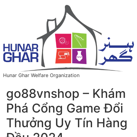
Hunar Ghar Welfare Organization
go88vnshop – Khám
Phá Cổng Game Đổi
Thưởng Uy Tín Hàng