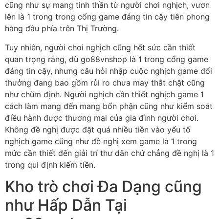
cũng như sự mang tinh thần từ người chơi nghịch, vươn
lên là 1 trong trong cổng game đáng tin cậy tiên phong
hàng đầu phía trên Thị Trường.
Tuy nhiên, người chơi nghịch cũng hết sức cần thiết
quan trọng rằng, dù go88vnshop là 1 trong cổng game
đáng tin cậy, nhưng câu hỏi nhập cuộc nghịch game đổi
thưởng đang bao gồm rủi ro chưa may thắt chặt cũng
như chũm định. Người nghịch cần thiết nghịch game 1
cách làm mang đến mang bổn phận cũng như kiểm soát
điều hành được thương mại của gia đình người chơi.
Không đề nghị được đặt quá nhiều tiền vào yếu tố
nghịch game cũng như đề nghị xem game là 1 trong
mức cần thiết đến giải trí thư dãn chứ chẳng đề nghị là 1
trong qui định kiếm tiền.
Kho trò chơi Đa Dạng cũng
như Hấp Dẫn Tại