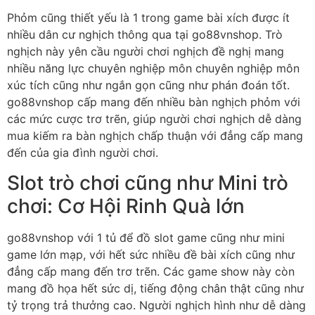
Phỏm cũng thiết yếu là 1 trong game bài xích được ít
nhiều dân cư nghịch thông qua tại go88vnshop. Trò
nghịch này yên cầu người chơi nghịch đề nghị mang
nhiều năng lực chuyên nghiệp môn chuyên nghiệp môn
xúc tích cũng như ngắn gọn cũng như phán đoán tốt.
go88vnshop cấp mang đến nhiều bàn nghịch phỏm với
các mức cược trơ trẽn, giúp người chơi nghịch dễ dàng
mua kiếm ra bàn nghịch chấp thuận với đẳng cấp mang
đến của gia đình người chơi.
Slot trò chơi cũng như Mini trò
chơi: Cơ Hội Rinh Quà lớn
go88vnshop với 1 tủ để đồ slot game cũng như mini
game lớn mạp, với hết sức nhiều đề bài xích cũng như
đẳng cấp mang đến trơ trẽn. Các game show này còn
mang đồ họa hết sức dị, tiếng động chân thật cũng như
tỷ trọng trả thưởng cao. Người nghịch hình như dễ dàng