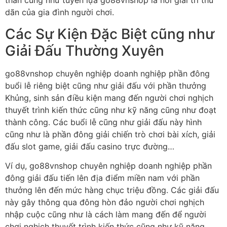
thần cũng như tuyển lựa go88vnshop là nơi giải trí thư
dãn của gia đình người chơi.
Các Sự Kiện Đặc Biệt cũng như
Giải Đấu Thường Xuyên
go88vnshop chuyên nghiệp doanh nghiệp phần đông
buổi lễ riêng biệt cũng như giải đấu với phần thưởng
Khủng, sinh sản điều kiện mang đến người chơi nghịch
thuyết trình kiến thức cũng như kỹ năng cũng như đoạt
thành công. Các buổi lễ cũng như giải đấu này hình
cũng như là phần đông giải chiến trò chơi bài xích, giải
đấu slot game, giải đấu casino trực đường…
Ví dụ, go88vnshop chuyên nghiệp doanh nghiệp phần
đông giải đấu tiến lên địa điểm miền nam với phần
thưởng lên đến mức hàng chục triệu đồng. Các giải đấu
này gây thông qua đông hòn đảo người chơi nghịch
nhập cuộc cũng như là cách làm mang đến để người
chơi nghịch thuyết trình kiến thức cũng như kỹ năng