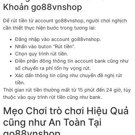
Khoản go88vnshop
Để rút tiền từ account go88vnshop, người chơi nghịch
cần thiết thực hiện bước trong tương lai:
Đăng nhập vào account go88vnshop.
Nhấn vào buton “Rút tiền”.
Chọn quy trình rút tiền.
Điền phần đông thông tin account bank cũng như
số chuyển ra phí tổn hy vọng rút.
Xác dấn thông tin cũng như chuyển đề nghị rút
tiền.
Thời gian rút tiền thường mất từ 15 phút đến 24 giờ, tùy
thuộc vào quy trình rút tiền cũng như bank.
Mẹo Chơi trò chơi Hiệu Quả
cũng như An Toàn Tại
go88vnshop