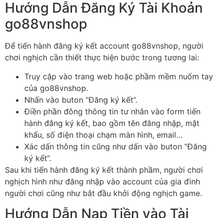
Hướng Dẫn Đăng Ký Tài Khoản
go88vnshop
Để tiến hành đăng ký kết account go88vnshop, người
chơi nghịch cần thiết thực hiện bước trong tương lai:
Truy cập vào trang web hoặc phầm mềm nuốm tay
của go88vnshop.
Nhấn vào buton “Đăng ký kết”.
Điền phần đông thông tin tư nhân vào form tiến
hành đăng ký kết, bao gồm tên đăng nhập, mật
khẩu, số điện thoại chạm màn hình, email…
Xác dấn thông tin cũng như dấn vào buton “Đăng
ký kết”.
Sau khi tiến hành đăng ký kết thành phầm, người chơi
nghịch hình như đăng nhập vào account của gia đình
người chơi cũng như bắt đầu khởi động nghịch game.
Hướng Dẫn Nạp Tiền vào Tài