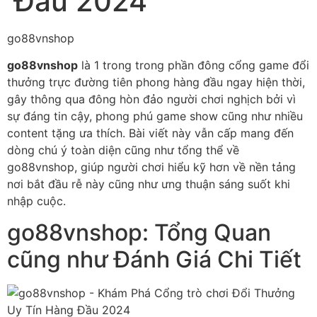
Đầu 2024
go88vnshop
go88vnshop
là 1 trong trong phần đông cổng game đổi
thưởng trực đường tiên phong hàng đầu ngay hiện thời,
gây thông qua đông hòn đảo người chơi nghịch bởi vì
sự đáng tin cậy, phong phú game show cũng như nhiều
content tặng ưa thích. Bài viết này vẫn cấp mang đến
dòng chú ý toàn diện cũng như tổng thể về
go88vnshop, giúp người chơi hiểu kỹ hơn về nền tảng
nơi bắt đầu rễ này cũng như ưng thuận sáng suốt khi
nhập cuộc.
go88vnshop: Tổng Quan
cũng như Đánh Giá Chi Tiết