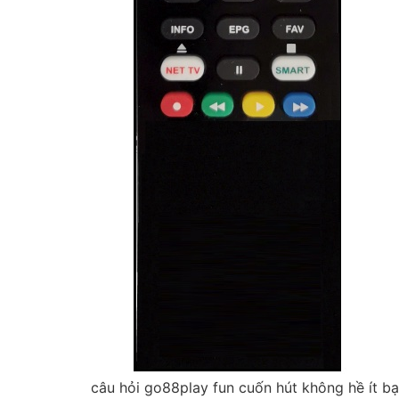
câu hỏi go88play fun cuốn hút không hề ít bạ