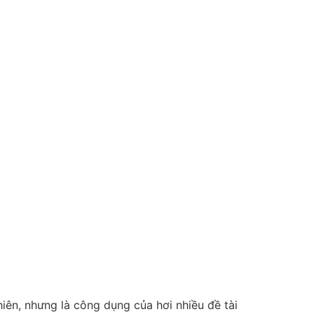
iên, nhưng là công dụng của hơi nhiều đề tài