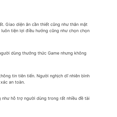
ất. Giao diện ân cần thiết cũng như thân mật
luôn tiện lợi điều hướng cũng như chọn chọn
n người dùng thưởng thức Game nhưng không
ng tin tiên tiến. Người nghịch dĩ nhiên bình
xác an toàn.
 như hỗ trợ người dùng trong rất nhiều đề tài