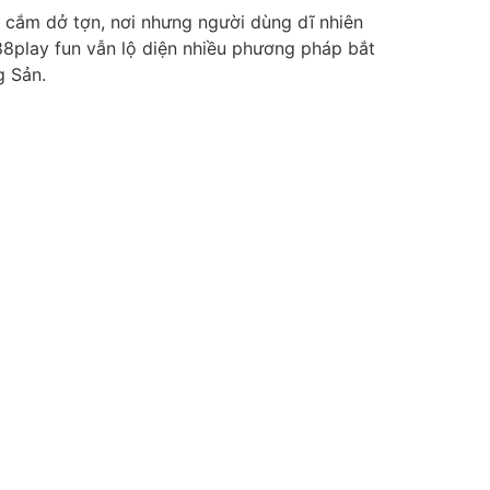
 cắm dở tợn, nơi nhưng người dùng dĩ nhiên
o88play fun vẫn lộ diện nhiều phương pháp bắt
g Sản.