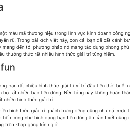
a
ột mẫu mã thương hiệu trong lĩnh vực kinh doanh công nghi
ến rũ. Trong bài xích viết này, con cái bạn đã cất cánh b
 bày mang đến tới phương pháp nó mang tác dụng phong phú
 thưởng thức rất nhiều hình thức giải trí túng hiểm.
 fun
ng ban rất nhiều hình thức giải trí ví trí đầu tiên thời bu
 bộ rất nhiều bạn tiêu dùng. Nền tảng này không hoàn thàn
nhiều hình thức giải trí.
iều hình thức giải trí quánh trưng riêng cũng như cá cược 
n tiến cũng như hình dạng bạn tiêu dùng ân cần thiết cũng
ng trên khắp gắng kỉnh giới.