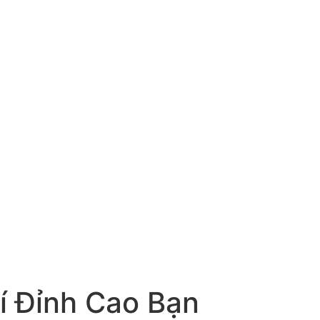
rí Đỉnh Cao Bạn