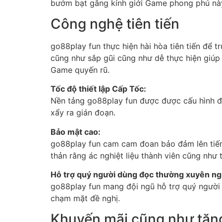
bướm bạt gắng kỉnh giới Game phong phú này
Công nghệ tiên tiến
go88play fun thực hiện hài hòa tiên tiến để 
cũng như sắp gũi cũng như dễ thực hiện giúp
Game quyến rũ.
Tốc độ thiết lập Cấp Tốc:
Nền tảng go88play fun được được cấu hình đ
xẩy ra gián đoạn.
Bảo mật cao:
go88play fun cam cam đoan bảo đảm lên tiếng 
thản rằng ác nghiệt liệu thành viên cũng nh
Hỗ trợ quý người dùng đọc thường xuyên ng
go88play fun mang đội ngũ hỗ trợ quý người dù
chạm mặt đề nghị.
Khuyến mãi cũng như tặn