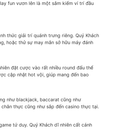
ay fun vươn lên là một sắm kiếm ví trí đầu
h thức giải trí quánh trưng riêng. Quý Khách
 đường, hoặc thử sự may mắn sở hữu máy đánh
nhiên đặt cược vào rất nhiều round đấu thể
ược cập nhật hot vội, giúp mang đến bao
ng như blackjack, baccarat cũng như
y chân thực cũng như sắp đến casino thực tại.
 game tứ duy. Quý Khách dĩ nhiên cất cánh