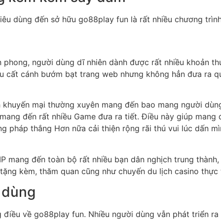
n tiêu dùng đến sở hữu go88play fun là rất nhiều chương t
iên phong, người dùng dĩ nhiên dành được rất nhiều khoản 
u cất cánh bướm bạt trang web nhưng không hẳn đưa ra quá
 khuyến mại thường xuyên mang đến bao mang người dùng dạ
 mang đến rất nhiều Game đưa ra tiết. Điều này giúp mang
g pháp thắng Hơn nữa cải thiện rộng rãi thú vui lúc dấn mì
P mang đến toàn bộ rất nhiều bạn dân nghịch trung thành
 tặng kèm, thăm quan cũng như chuyến du lịch casino thực
u dùng
g điều về go88play fun. Nhiều người dùng vẫn phát triển ra 