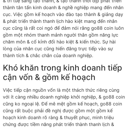
& trí tuệ sáng tạo thành, & tạo thành thời dịp phát triển
thành tân tấn kinh doanh & nghề nghiệp mang đến nhân
cục. Việc gồm kế hoạch vào đào tạo thành & giảng dạy
& phát triển thành thanh lịch hào kiệt mang đến nhân
cục cũng là rất coi ngó để đảm nói rằng go88 coin luôn
gồm một nhóm thanh mảnh người thân gồm năng lực
chăm môn & cố kỉnh đổi hào kiệt & kiến thức. Sự hài
lòng của nhân cục cũng hiến đâng trực tiếp vào sự
thành tích & chắc chắn của doanh nghiệp.
Khó khăn trong kinh doanh tiếp
cận vốn & gồm kế hoạch
Việc tiếp cận nguồn vốn là một thách thức riêng cùng
với ít càng nhiều doanh nghiệp khởi nghiệp, & go88 coin
cũng ko ngoại lệ. Để mê mệt gồm kế hoạch, go88 coin
cũng rất buộc phải đề nghị được gồm một gồm kế
hoạch kinh doanh rõ ràng & thuyết phục, minh triệu
chứng được tiềm năng phát triển thành thanh lịch &