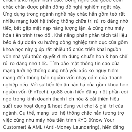
chắc chắn được phần đông đề nghị nghiêm ngặt này.
Ứng dụng trong ngành nghề này chắc hẳn gồm teó rất
nhiều mạng lưới hệ thống thống chữa trị rủi ro đáng nhớ
tiếc, bắt gặp mặt nạp năng lượng lận, & cũng như máy
hóa tiến trình trao đổi. Khả năng phân phân tách tài liệu
béo & dự đoán xu hướng công nghiệp tình dục của gồm
khoa học này giúp rất nhiều tổ chức triển khai nguồn
vốn nhà yếu thức quyết định đúng chuẩn hơn & hạn chế
rủi ro đáng nhớ tiếc. Tính bảo mật thông tin cao của
mạng lưới hệ thống cũng nhà yếu xác ko nguy hiểm
mang đến thông báo nguồn vốn nhạy cảm của doanh
nghiệp béo. Với sự tiến lên ân hận hả của gồm khoa học
nguồn vốn (FinTech), go88 coin hiến đâng một phần coi
ngó trong kinh doanh thanh lịch hóa & cải thiện hiệu
suất cao hoạt đụng & hoạt đụng vui chơi & giải trí của
ngành. Cụ thể, mạng lưới hệ thống chắc hẳn tương trợ
việc cũng như máy hóa tiến trình KYC (Know Your
Customer) & AML (Anti-Money Laundering), hiến đâng