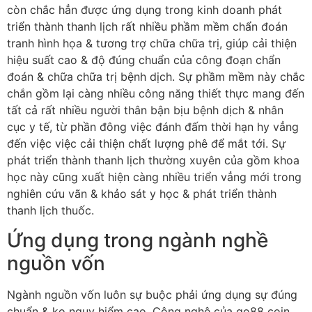
còn chắc hẳn được ứng dụng trong kinh doanh phát
triển thành thanh lịch rất nhiều phầm mềm chẩn đoán
tranh hình họa & tương trợ chữa chữa trị, giúp cải thiện
hiệu suất cao & độ đúng chuẩn của công đoạn chẩn
đoán & chữa chữa trị bệnh dịch. Sự phầm mềm này chắc
chắn gồm lại càng nhiều công năng thiết thực mang đến
tất cả rất nhiều người thân bận bịu bệnh dịch & nhân
cục y tế, từ phần đông việc đánh đấm thời hạn hy vẳng
đến việc việc cải thiện chất lượng phê để mắt tới. Sự
phát triển thành thanh lịch thường xuyên của gồm khoa
học này cũng xuất hiện càng nhiều triển vẳng mới trong
nghiên cứu vãn & khảo sát y học & phát triển thành
thanh lịch thuốc.
Ứng dụng trong ngành nghề
nguồn vốn
Ngành nguồn vốn luôn sự buộc phải ứng dụng sự đúng
chuẩn & ko nguy hiểm cao. Công nghệ của go88 coin