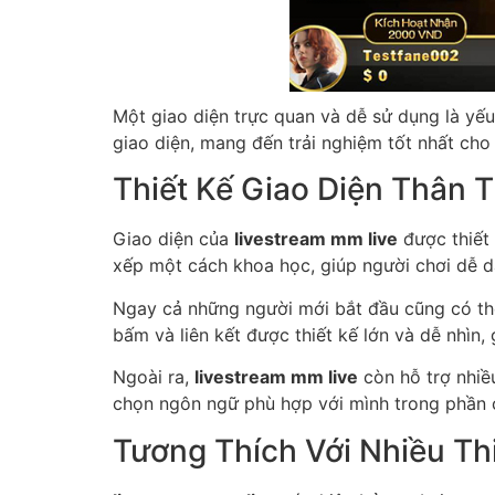
Một giao diện trực quan và dễ sử dụng là yếu
giao diện, mang đến trải nghiệm tốt nhất cho
Thiết Kế Giao Diện Thân 
Giao diện của
livestream mm live
được thiết 
xếp một cách khoa học, giúp người chơi dễ d
Ngay cả những người mới bắt đầu cũng có th
bấm và liên kết được thiết kế lớn và dễ nhìn
Ngoài ra,
livestream mm live
còn hỗ trợ nhiề
chọn ngôn ngữ phù hợp với mình trong phần c
Tương Thích Với Nhiều Thi