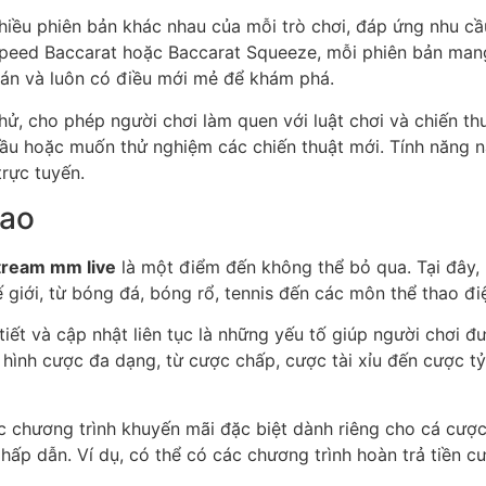
iều phiên bản khác nhau của mỗi trò chơi, đáp ứng nhu cầu
Speed Baccarat hoặc Baccarat Squeeze, mỗi phiên bản mang
án và luôn có điều mới mẻ để khám phá.
ử, cho phép người chơi làm quen với luật chơi và chiến thu
đầu hoặc muốn thử nghiệm các chiến thuật mới. Tính năng nà
trực tuyến.
Cao
stream mm live
là một điểm đến không thể bỏ qua. Tại đây,
ế giới, từ bóng đá, bóng rổ, tennis đến các môn thể thao đ
 tiết và cập nhật liên tục là những yếu tố giúp người chơi 
hình cược đa dạng, từ cược chấp, cược tài xỉu đến cược tỷ
 chương trình khuyến mãi đặc biệt dành riêng cho cá cược 
ấp dẫn. Ví dụ, có thể có các chương trình hoàn trả tiền c