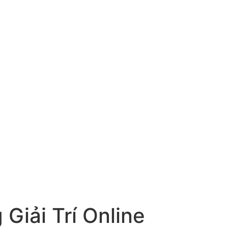
Giải Trí Online