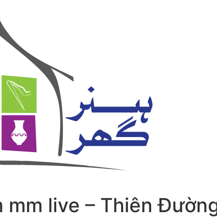
m mm live – Thiên Đường 