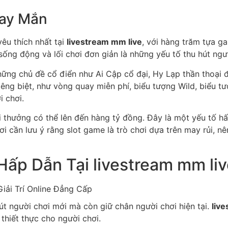
May Mắn
êu thích nhất tại
livestream mm live
, với hàng trăm tựa g
 sống động và lối chơi đơn giản là những yếu tố thu hút ngườ
hững chủ đề cổ điển như Ai Cập cổ đại, Hy Lạp thần thoại 
iêng biệt, như vòng quay miễn phí, biểu tượng Wild, biểu 
i chơi.
ải thưởng có thể lên đến hàng tỷ đồng. Đây là một yếu tố 
ơi cần lưu ý rằng slot game là trò chơi dựa trên may rủi, 
Hấp Dẫn Tại livestream mm li
t người chơi mới mà còn giữ chân người chơi hiện tại.
liv
thiết thực cho người chơi.