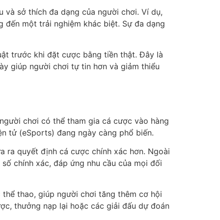
 và sở thích đa dạng của người chơi. Ví dụ,
 đến một trải nghiệm khác biệt. Sự đa dạng
ật trước khi đặt cược bằng tiền thật. Đây là
y giúp người chơi tự tin hơn và giảm thiểu
 người chơi có thể tham gia cá cược vào hàng
iện tử (eSports) đang ngày càng phổ biến.
đưa ra quyết định cá cược chính xác hơn. Ngoài
 số chính xác, đáp ứng nhu cầu của mọi đối
thể thao, giúp người chơi tăng thêm cơ hội
ược, thưởng nạp lại hoặc các giải đấu dự đoán