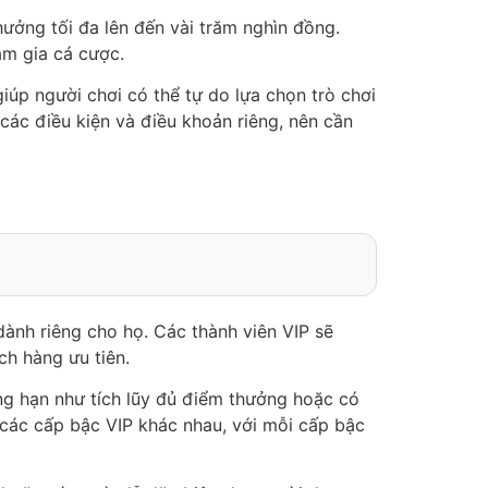
hưởng tối đa lên đến vài trăm nghìn đồng.
am gia cá cược.
giúp người chơi có thể tự do lựa chọn trò chơi
các điều kiện và điều khoản riêng, nên cần
dành riêng cho họ. Các thành viên VIP sẽ
h hàng ưu tiên.
ẳng hạn như tích lũy đủ điểm thưởng hoặc có
n các cấp bậc VIP khác nhau, với mỗi cấp bậc