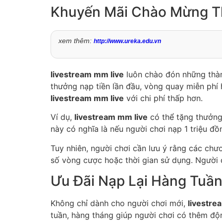
Khuyến Mãi Chào Mừng T
xem thêm:
http://www.ureka.edu.vn
livestream mm live
luôn chào đón những thàn
thưởng nạp tiền lần đầu, vòng quay miễn phí 
livestream mm live
với chi phí thấp hơn.
Ví dụ,
livestream mm live
có thể tặng thưởng 
này có nghĩa là nếu người chơi nạp 1 triệu đồ
Tuy nhiên, người chơi cần lưu ý rằng các ch
số vòng cược hoặc thời gian sử dụng. Người 
Ưu Đãi Nạp Lại Hàng Tuầ
Không chỉ dành cho người chơi mới,
livestre
tuần, hàng tháng giúp người chơi có thêm độn