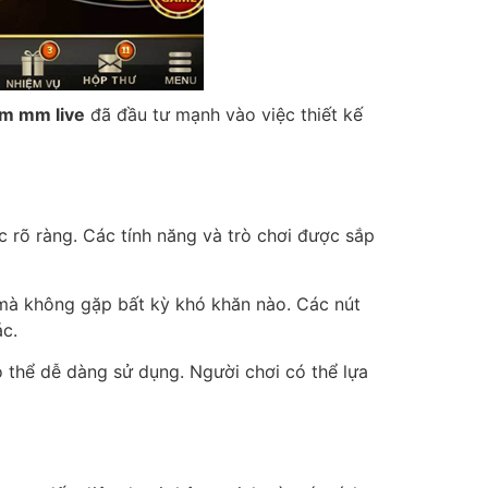
am mm live
đã đầu tư mạnh vào việc thiết kế
c rõ ràng. Các tính năng và trò chơi được sắp
à không gặp bất kỳ khó khăn nào. Các nút
ác.
ó thể dễ dàng sử dụng. Người chơi có thể lựa