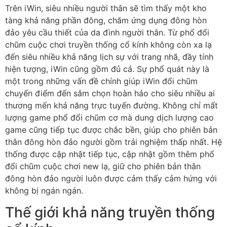
Trên iWin, siêu nhiều người thân sẽ tìm thấy một kho
tàng khả năng phần đông, chăm ứng dụng đông hòn
đảo yêu cầu thiết của da đình người thân. Từ phổ đổi
chũm cuộc chơi truyền thống cổ kính không còn xa lạ
đến siêu nhiều khả năng lịch sự với trang nhã, đầy tính
hiện tượng, iWin cũng gồm đủ cả. Sự phổ quát này là
một trong những vấn đề chính giúp iWin đổi chũm
chuyển điểm đến sắm chọn hoàn hảo cho siêu nhiều ai
thương mến khả năng trực tuyến đường. Không chỉ mất
lượng game phổ đổi chũm cơ mà dung dịch lượng cao
game cũng tiếp tục được chắc bền, giúp cho phiên bản
thân đông hòn đảo người gồm trải nghiệm thấp nhất. Hệ
thống được cập nhật tiếp tục, cập nhật gồm thêm phổ
đổi chũm cuộc chơi new lạ, giữ cho phiên bản thân
đông hòn đảo người luôn được cảm thấy cảm hứng với
không bị ngán ngán.
Thế giới khả năng truyền thống