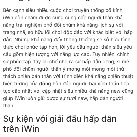
Bên cạnh siêu nhiều cuộc chơi truyền thống cổ kính,
iWin còn chăm được cung cung cấp người thân khả
năng trải nghiệm phổ đổi chũm khả năng lịch sự với
trang nhã, sở hữu lối chơi độc đáo với khác biệt với hấp
dẫn. Những khả năng đấy thông thường sẽ sở hữu hình
thức chơi phức tạp hơn, lời yêu cầu người thân siêu yêu
cầu gồm hiện tượng với năng lực cao. Tuy nhiên, chính
sự phức tạp đấy lại chế cho ra sự hấp dẫn riêng, si mê
phổ đổi chũm người thân ý mong mỏi mong mỏi thử
thách phiên bản thân với trình diễn khả năng chiến thuật
hiện tượng của đông hòn đảo người. bài xích toán tiếp
tục cập nhật với cập nhật siêu nhiều khả năng new cũng
giúp iWin luôn giữ được sự tươi new, hấp dẫn người
thân.
Sự kiện với giải đấu hấp dẫn
trên iWin