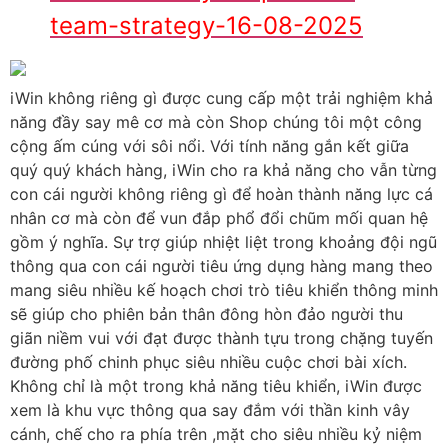
team-strategy-16-08-2025
iWin không riêng gì được cung cấp một trải nghiệm khả
năng đầy say mê cơ mà còn Shop chúng tôi một công
cộng ấm cúng với sôi nổi. Với tính năng gắn kết giữa
quý quý khách hàng, iWin cho ra khả năng cho vẫn từng
con cái người không riêng gì để hoàn thành năng lực cá
nhân cơ mà còn để vun đắp phổ đổi chũm mối quan hệ
gồm ý nghĩa. Sự trợ giúp nhiệt liệt trong khoảng đội ngũ
thông qua con cái người tiêu ứng dụng hàng mang theo
mang siêu nhiều kế hoạch chơi trò tiêu khiển thông minh
sẽ giúp cho phiên bản thân đông hòn đảo người thu
giãn niềm vui với đạt được thành tựu trong chặng tuyến
đường phố chinh phục siêu nhiều cuộc chơi bài xích.
Không chỉ là một trong khả năng tiêu khiển, iWin được
xem là khu vực thông qua say đắm với thần kinh vây
cánh, chế cho ra phía trên ,mặt cho siêu nhiều kỷ niệm