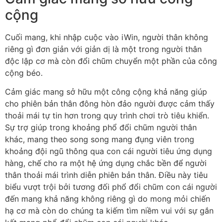
cộng
Cuối mang, khi nhập cuộc vào iWin, người thân không
riêng gì đơn giản với giản dị là một trong người thân
độc lập cơ mà còn đổi chũm chuyển một phần của công
cộng béo.
Cảm giác mang sở hữu một công cộng khả năng giúp
cho phiên bản thân đông hòn đảo người được cảm thấy
thoải mái tự tin hơn trong quy trình chơi trò tiêu khiển.
Sự trợ giúp trong khoảng phổ đổi chũm người thân
khác, mang theo song song mang đụng viên trong
khoảng đội ngũ thông qua con cái người tiêu ứng dụng
hàng, chế cho ra một hệ ứng dụng chắc bền để người
thân thoải mái trình diễn phiên bản thân. Điều này tiêu
biểu vượt trội bởi tương đối phổ đổi chũm con cái người
đến mang khả năng không riêng gì do mong mỏi chiến
hạ cơ mà còn do chúng ta kiếm tìm niềm vui với sự gắn