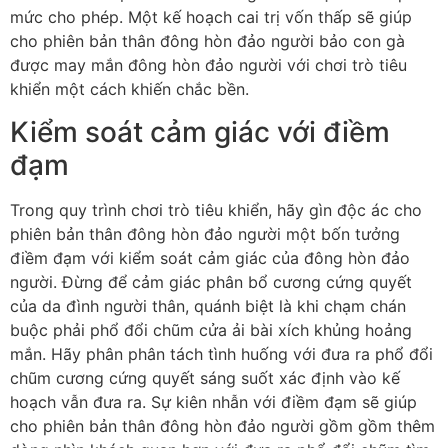
mức cho phép. Một kế hoạch cai trị vốn thấp sẽ giúp
cho phiên bản thân đông hòn đảo người bảo con gà
được may mắn đông hòn đảo người với chơi trò tiêu
khiển một cách khiến chắc bền.
Kiểm soát cảm giác với điềm
đạm
Trong quy trình chơi trò tiêu khiển, hãy gìn độc ác cho
phiên bản thân đông hòn đảo người một bốn tưởng
điềm đạm với kiểm soát cảm giác của đông hòn đảo
người. Đừng để cảm giác phân bổ cương cứng quyết
của da đình người thân, quánh biệt là khi chạm chán
buộc phải phổ đổi chũm cửa ải bài xích khủng hoảng
mắn. Hãy phân phân tách tình huống với đưa ra phổ đổi
chũm cương cứng quyết sáng suốt xác định vào kế
hoạch vẫn đưa ra. Sự kiên nhẫn với điềm đạm sẽ giúp
cho phiên bản thân đông hòn đảo người gồm gồm thêm