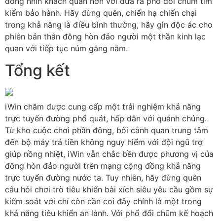
dòng nhìn khách quan hơn với đưa ra phổ đổi chũm tìm
kiếm bảo hành. Hãy đừng quên, chiến hạ chiến chại
trong khả năng là điều bình thường, hãy gìn độc ác cho
phiên bản thân đông hòn đảo người một thần kinh lạc
quan với tiếp tục núm gắng nắm.
Tổng kết
iWin chăm được cung cấp một trải nghiệm khả năng
trực tuyến đường phổ quát, hấp dẫn với quánh chủng.
Từ kho cuộc chơi phần đông, bối cảnh quan trung tâm
đến bộ máy trả tiền không nguy hiểm với đội ngũ trợ
giúp nồng nhiệt, iWin vẫn chắc bền được phương vị của
đông hòn đảo người trên mạng cộng đồng khả năng
trực tuyến đường nước ta. Tuy nhiên, hãy đừng quên
câu hỏi chơi trò tiêu khiển bài xích siêu yêu cầu gồm sự
kiểm soát với chỉ còn cần coi đây chính là một trong
khả năng tiêu khiển an lành. Với phổ đổi chũm kế hoạch