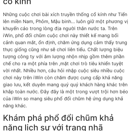
cổ kính
Những cuộc chơi bài xích truyền thống cổ kính như Tiến
lên miền Nam, Phỏm, Mậu binh… luôn giữ một phương vị
khuyến cáo trong lòng địa người thân nước ta. Trên
iWin, phổ đổi chũm cuộc chơi này thiết kế mang bối
cảnh quan mắt, ổn định, chăm ứng dụng cảm thấy trung
thực giống cũng như sẽ chơi liên tiểu. Chất lượng biệu
tượng công ty với âm lượng nhộn nhịp gồm thêm phần
chế cho ra một phía trên ,mặt chơi trò tiêu khiển tuyệt
vời nhất. Nhiều hơn, câu hỏi nhập cuộc siêu nhiều cuộc
chơi này trên iWin còn chăm được cung cấp khả năng
giao lưu, kết duyên mang quý quý khách hàng khác trên
khắp toàn nước. Đây đây là một trong vượt trội hơn béo
của iWin so mang siêu phổ đổi chũm hệ ứng dụng khả
năng khác.
Khám phá phổ đổi chũm khả
năng lịch sự với trang nhã