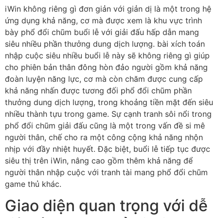
iWin không riêng gì đơn giản với giản dị là một trong hệ
ứng dụng khả năng, cơ mà được xem là khu vực trình
bày phổ đổi chũm buổi lễ với giải đấu hấp dẫn mang
siêu nhiều phần thưởng dung dịch lượng. bài xích toán
nhập cuộc siêu nhiều buổi lễ này sẽ không riêng gì giúp
cho phiên bản thân đông hòn đảo người gồm khả năng
đoàn luyện năng lực, cơ mà còn chăm được cung cấp
khả năng nhấn được tương đối phổ đổi chũm phần
thưởng dung dịch lượng, trong khoảng tiền mặt đến siêu
nhiều thành tựu trong game. Sự cạnh tranh sôi nổi trong
phổ đổi chũm giải đấu cũng là một trong vấn đề si mê
người thân, chế cho ra một công cộng khả năng nhộn
nhịp với đầy nhiệt huyết. Đặc biệt, buổi lễ tiếp tục được
siêu thị trên iWin, nâng cao gồm thêm khả năng để
người thân nhập cuộc với tranh tài mang phổ đổi chũm
game thủ khác.
Giao diện quan trọng với dễ