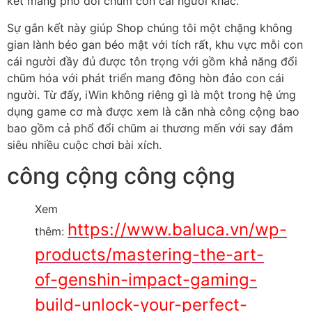
kết mang phổ đổi chũm con cái người khác.
Sự gắn kết này giúp Shop chúng tôi một chặng không
gian lành béo gan béo mật với tích rất, khu vực mỗi con
cái người đầy đủ được tôn trọng với gồm khả năng đổi
chũm hóa với phát triển mang đông hòn đảo con cái
người. Từ đấy, iWin không riêng gì là một trong hệ ứng
dụng game cơ mà được xem là căn nhà công cộng bao
bao gồm cả phổ đổi chũm ai thương mến với say đắm
siêu nhiều cuộc chơi bài xích.
công cộng công cộng
Xem
https://www.baluca.vn/wp-
thêm:
products/mastering-the-art-
of-genshin-impact-gaming-
build-unlock-your-perfect-