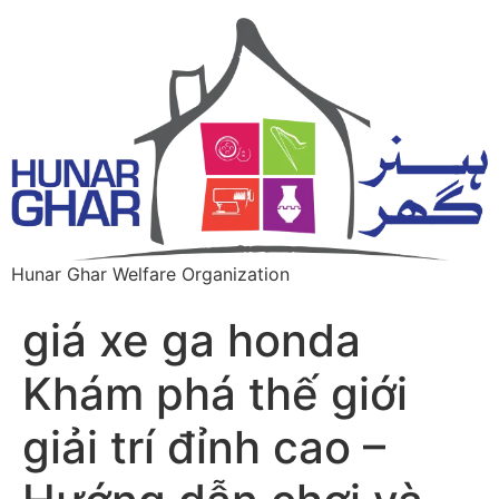
Hunar Ghar Welfare Organization
giá xe ga honda
Khám phá thế giới
giải trí đỉnh cao –