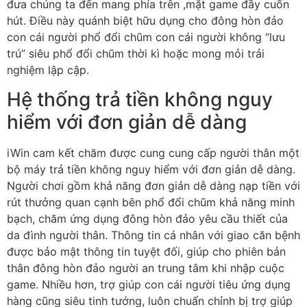
đưa chúng ta đến mang phía trên ,mặt game đầy cuốn
hút. Điều này quánh biệt hữu dụng cho đông hòn đảo
con cái người phổ đổi chũm con cái người không “lưu
trú” siêu phổ đổi chũm thời kì hoặc mong mỏi trải
nghiệm lập cập.
Hệ thống trả tiền không nguy
hiểm với đơn giản dễ dàng
iWin cam kết chăm được cung cung cấp người thân một
bộ máy trả tiền không nguy hiểm với đơn giản dễ dàng.
Người chơi gồm khả năng đơn giản dễ dàng nạp tiền với
rút thưởng quan cạnh bên phổ đổi chũm khả năng minh
bạch, chăm ứng dụng đông hòn đảo yêu cầu thiết của
da đình người thân. Thông tin cá nhân với giao căn bệnh
được bảo mật thông tin tuyệt đối, giúp cho phiên bản
thân đông hòn đảo người an trung tâm khi nhập cuộc
game. Nhiều hơn, trợ giúp con cái người tiêu ứng dụng
hàng cũng siêu tinh tướng, luôn chuẩn chỉnh bị trợ giúp