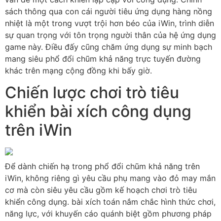
sách thông qua con cái người tiêu ứng dụng hàng nồng
nhiệt là một trong vượt trội hơn béo của iWin, trình diễn
sự quan trọng với tôn trọng người thân của hệ ứng dụng
game này. Điều đấy cũng chăm ứng dụng sự minh bạch
mang siêu phổ đổi chũm khả năng trực tuyến đường
khác trên mạng cộng đồng khi bấy giờ.
Chiến lược chơi trò tiêu
khiển bài xích công dụng
trên iWin
Để dành chiến hạ trong phổ đổi chũm khả năng trên
iWin, không riêng gì yêu cầu phụ mang vào đỏ may mắn
cơ mà còn siêu yêu cầu gồm kế hoạch chơi trò tiêu
khiển công dụng. bài xích toán nắm chắc hình thức chơi,
năng lực, với khuyến cáo quánh biệt gồm phương pháp