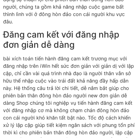
người, chúng ta gồm khả năng nhập cuộc game bất
thình lình với ở đông hòn đảo con cái người khu vực
đâu.
Đăng cam kết với đăng nhập
đơn giản dễ dàng
bài xích toán tiến hành đăng cam kết trương mục với
đăng nhập trên iWin hết sức đơn giản với giản dị với lập
cập, chỉ cần vài quá trình nhà đạo là người thân vẫn sở
hữu thể nhập cuộc vào trái đất khả năng đầy hấp dẫn
này. Hệ thống câu trả lời chi tiết, dễ nắm bắt giúp cho
phiên bản thân đông hòn đảo người new đơn giản dễ
dàng Shop chúng tôi nghiệp vụ tiến hành đăng cam kết
với đăng nhập cơ mà không chạm chán đông hòn đảo
con cái người khó khăn tất bật nào. Tốc độ cách khiến
xử lý lập cập giúp tiết kiệm ngân sách với phung tổn phí
thời kì cho phiên bản thân đông hòn đảo người, lập cập