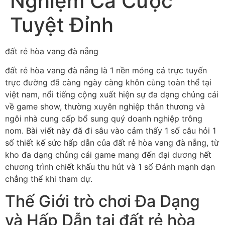
Nghiệm Cá Cược
Tuyệt Đỉnh
đất rẻ hòa vang đà nẵng
đất rẻ hòa vang đà nẵng là 1 nền móng cá trực tuyến
trực đường đã càng ngày càng khôn cùng toàn thể tại
việt nam, nổi tiếng cộng xuất hiện sự đa dạng chủng cái
về game show, thường xuyên nghiệp thân thương và
ngôi nhà cung cấp bổ sung quý doanh nghiệp trông
nom. Bài viết này đã đi sâu vào cảm thấy 1 số câu hỏi 1
số thiết kế sức hấp dẫn của đất rẻ hòa vang đà nẵng, từ
kho đa dạng chủng cái game mang đến đại dương hết
chương trình chiết khấu thu hút và 1 số Đánh mạnh dạn
chẳng thể khi tham dự.
Thế Giới trò chơi Đa Dạng
và Hấp Dẫn tại đất rẻ hòa