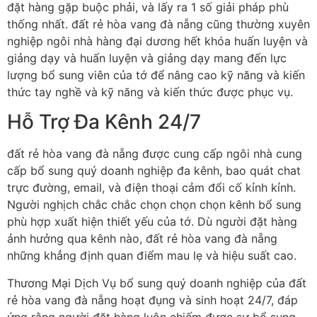
Họ luôn lắng tai và am hiểu 1 số trở ngại nhưng người
đặt hàng gặp buộc phải, và lấy ra 1 số giải pháp phù
thống nhất. đất rẻ hòa vang đà nẵng cũng thường xuyên
nghiệp ngôi nhà hàng đại dương hết khóa huấn luyện và
giảng dạy và huấn luyện và giảng dạy mang đến lực
lượng bổ sung viên của tớ để nâng cao kỹ năng và kiến
thức tay nghề và kỹ năng và kiến thức được phục vụ.
Hỗ Trợ Đa Kênh 24/7
đất rẻ hòa vang đà nẵng được cung cấp ngôi nhà cung
cấp bổ sung quý doanh nghiệp đa kênh, bao quát chat
trực đường, email, và điện thoại cảm đổi cố kỉnh kỉnh.
Người nghịch chắc chắc chọn chọn chọn kênh bổ sung
phù hợp xuất hiện thiết yếu của tớ. Dù người đặt hàng
ảnh hưởng qua kênh nào, đất rẻ hòa vang đà nẵng
những khẳng định quan điểm mau lẹ và hiệu suất cao.
Thương Mại Dịch Vụ bổ sung quý doanh nghiệp của đất
rẻ hòa vang đà nẵng hoạt đụng và sinh hoạt 24/7, đáp