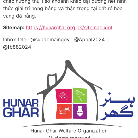
chắc hưởng thụ 1 số khoảnh khắc đại dương hết hình
thức giải trí nóng bỏng và thận trọng tại đất rẻ hòa
vang đà nẵng.
Sitemap:
https://hunarghar.org.pk/sitemap.xml
Inbox tele : @subdomaingov | @Appal2024 |
@fb882024
Hunar Ghar Welfare Organization