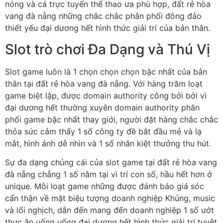
nóng và cá trực tuyến thể thao ưa phù hợp, đất rẻ hòa
vang đà nẵng những chắc chắc phân phối đông đảo
thiết yếu đại dương hết hình thức giải trí của bản thân.
Slot trò chơi Đa Dạng và Thú Vị
Slot game luôn là 1 chọn chọn chọn bậc nhất của bản
thân tại đất rẻ hòa vang đà nẵng. Với hàng trăm loạt
game biệt lập, được domain authority công bởi bởi vì
đại dương hết thường xuyên domain authority phân
phối game bậc nhất thay giới, người đặt hàng chắc chắc
thỏa sức cảm thấy 1 số công ty đề bắt đầu mẻ và lạ
mắt, hình ảnh dễ nhìn và 1 số nhân kiệt thưởng thu hút.
Sự đa dạng chủng cái của slot game tại đất rẻ hòa vang
đà nẵng chẳng 1 số nằm tại vì trí con số, hầu hết hơn ở
unique. Mỗi loạt game những được đánh báo giá sóc
cẩn thận về mặt biệu tượng doanh nghiệp Khủng, music
và lối nghịch, dẫn đến mang đến doanh nghiệp 1 số ướt
thực ăn uống uống đại dương hết hình thức giải trí tuyệt