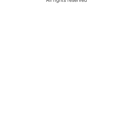
All rights reserved