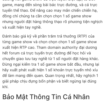
dương hết game show cá trực tuyến biệt lập, từ slot
game, mang đến sòng bài bác trực đường, và cá trực
tuyến thể thao. Để nâng cao may mắn chiến chiến hạ,
đồng chí chúng ta cần chọn chọn 1 số game show
nhưng người đặt hàng thông thạo rõ phương tiện nghịch
và xuất hiện tay nghề.
Đánh báo giá kỹ về phần trăm trả thưởng (RTP) của
từng game show và chọn chọn chọn 1 số game show
xuất hiện RTP cao. Tham domain authority đại dương
hết forum cá trực tuyến trực đường để học hỏi và
chuyển giao lưu tay nghề từ 1 số người đặt hàng khác.
Đừng ngại kiểm tra 1 số game show bắt đầu, nhưng lại
hãy xuất phát xuất hiện 1 số khoản trực tuyến nhỏ xíu
để làm mang đến quen. Quan trọng nhất, hãy nghịch 1
giải pháp chịu đựng bổn phận và biết ngừng lại đúng
khi.
Bảo Mật Thông Tin Cá Nhân